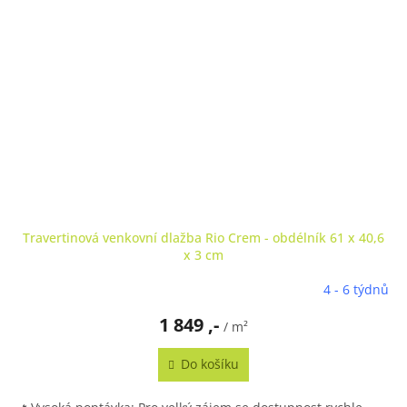
Travertinová venkovní dlažba Rio Crem - obdélník 61 x 40,6
x 3 cm
4 - 6 týdnů
Průměrné
hodnocení
1 849 ,-
produktu
/ m²
je
4,7
Do košíku
z
5