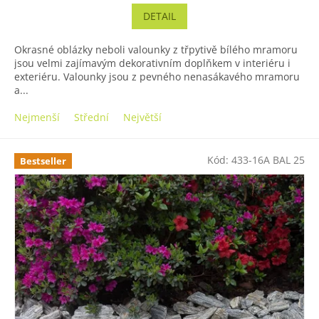
z
DETAIL
5
hvězdiček.
Okrasné oblázky neboli valounky z třpytivě bílého mramoru
jsou velmi zajímavým dekorativním doplňkem v interiéru i
exteriéru. Valounky jsou z pevného nenasákavého mramoru
a...
Nejmenší
Střední
Největší
Kód:
433-16A BAL 25
Bestseller