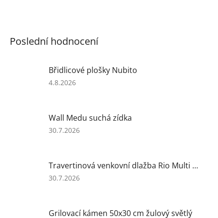
Poslední hodnocení
Břidlicové plošky Nubito
Hodnocení
4.8.2026
produktu
je
5
Wall Medu suchá zídka
z
5
Hodnocení
30.7.2026
hvězdiček.
produktu
je
5
Travertinová venkovní dlažba Rio Multi - obdélník 61 x 40,6 x 3 cm
z
5
Hodnocení
30.7.2026
hvězdiček.
produktu
je
5
Grilovací kámen 50x30 cm žulový světlý
z