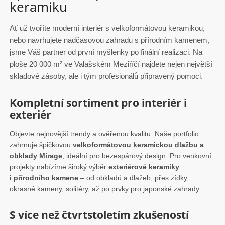
keramiku
t
a
Ať už tvoříte moderní interiér s velkoformátovou keramikou,
n
nebo navrhujete nadčasovou zahradu s přírodním kamenem,
jsme Váš partner od první myšlenky po finální realizaci. Na
a
ploše 20 000 m² ve Valašském Meziříčí najdete nejen největší
p
skladové zásoby, ale i tým profesionálů připravený pomoci.
ř
Kompletní sortiment pro interiér i
í
exteriér
r
Objevte nejnovější trendy a ověřenou kvalitu. Naše portfolio
o
zahrnuje špičkovou
velkoformátovou keramickou dlažbu a
d
obklady Mirage
, ideální pro bezespárový design. Pro venkovní
projekty nabízíme široký výběr
exteriérové keramiky
n
i
přírodního kamene
– od obkladů a dlažeb, přes zídky,
í
okrasné kameny, solitéry, až po prvky pro japonské zahrady.
k
S více než čtvrtstoletím zkušeností