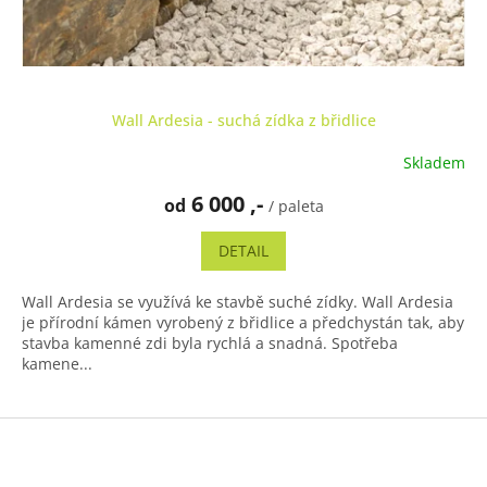
Wall Ardesia - suchá zídka z břidlice
Skladem
Průměrné
hodnocení
6 000 ,-
od
produktu
/ paleta
je
5,0
DETAIL
z
5
Wall Ardesia se využívá ke stavbě suché zídky. Wall Ardesia
hvězdiček.
je přírodní kámen vyrobený z břidlice a předchystán tak, aby
stavba kamenné zdi byla rychlá a snadná. Spotřeba
kamene...