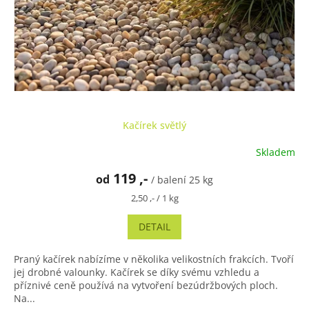
Kačírek světlý
Skladem
Průměrné
hodnocení
119 ,-
od
produktu
/ balení 25 kg
je
Měrná
2,50 ,- / 1 kg
4,9
cena:
z
DETAIL
5
hvězdiček.
Praný kačírek nabízíme v několika velikostních frakcích. Tvoří
jej drobné valounky. Kačírek se díky svému vzhledu a
příznivé ceně používá na vytvoření bezúdržbových ploch.
Na...