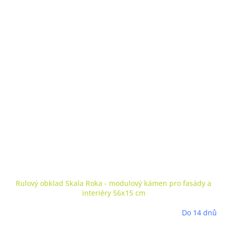
A
R
M
A
Rulový obklad Skala Roka - modulový kámen pro fasády a
interiéry 56x15 cm
Do 14 dnů
Průměrné
hodnocení