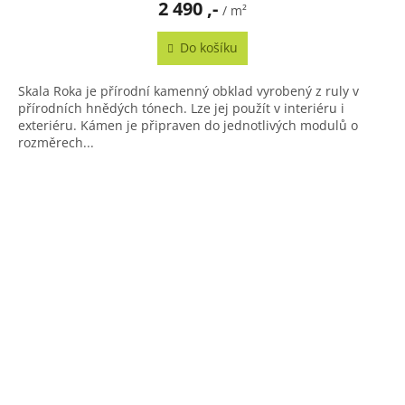
2 490 ,-
produktu
/ m²
je
4,7
Do košíku
z
5
Skala Roka je přírodní kamenný obklad vyrobený z ruly v
hvězdiček.
přírodních hnědých tónech. Lze jej použít v interiéru i
exteriéru. Kámen je připraven do jednotlivých modulů o
rozměrech...