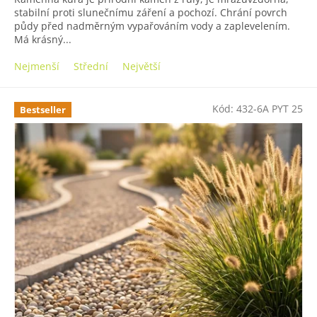
stabilní proti slunečnímu záření a pochozí. Chrání povrch
půdy před nadměrným vypařováním vody a zaplevelením.
Má krásný...
Nejmenší
Střední
Největší
Kód:
432-6A PYT 25
Bestseller