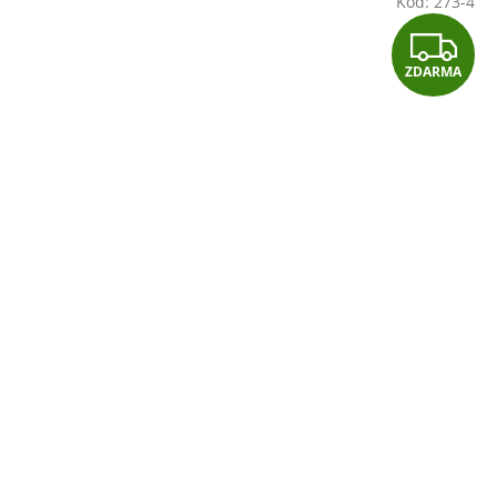
Kód:
273-4
Z
ZDARMA
D
A
R
M
A