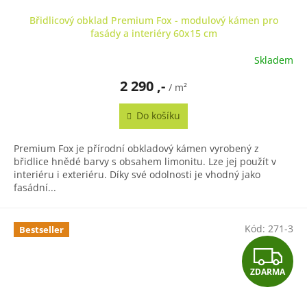
Břidlicový obklad Premium Fox - modulový kámen pro
fasády a interiéry 60x15 cm
Skladem
Průměrné
hodnocení
2 290 ,-
produktu
/ m²
je
5,0
Do košíku
z
5
Premium Fox je přírodní obkladový kámen vyrobený z
hvězdiček.
břidlice hnědé barvy s obsahem limonitu. Lze jej použít v
interiéru i exteriéru. Díky své odolnosti je vhodný jako
fasádní...
Kód:
271-3
Bestseller
Z
ZDARMA
D