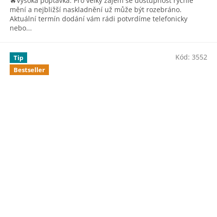
🔥Vysoká poptávka: Pro velký zájem se dostupnost rychle
hvězdiček.
mění a nejbližší naskladnění už může být rozebráno.
Aktuální termín dodání vám rádi potvrdíme telefonicky
nebo...
Kód:
3552
Tip
Bestseller