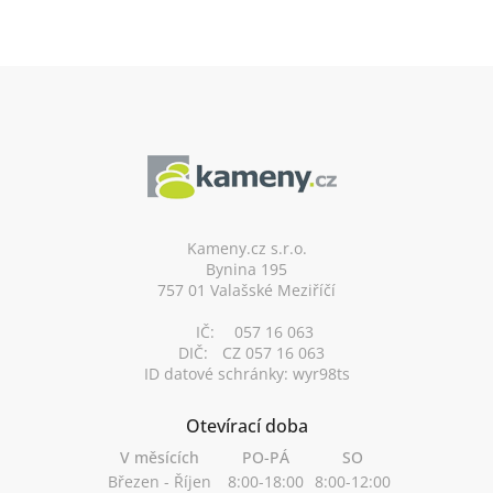
je
5
z
5
hvězdiček.
Z
á
p
a
t
í
Kameny.cz s.r.o.
Bynina 195
757 01 Valašské Meziříčí
IČ:
057 16 063
DIČ:
CZ 057 16 063
ID datové schránky: wyr98ts
Otevírací doba
V měsících
PO-PÁ
SO
Březen - Říjen
8:00-18:00
8:00-12:00