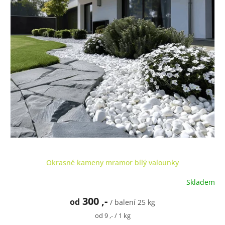
Okrasné kameny mramor bílý valounky
Skladem
Průměrné
hodnocení
300 ,-
od
produktu
/ balení 25 kg
je
Měrná
od 9 ,- / 1 kg
4,8
cena: