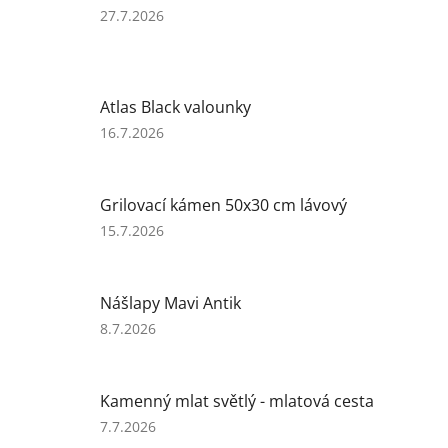
5
Hodnocení
27.7.2026
hvězdiček.
produktu
je
5
z
Atlas Black valounky
5
hvězdiček.
Hodnocení
16.7.2026
produktu
je
5
Grilovací kámen 50x30 cm lávový
z
5
Hodnocení
15.7.2026
hvězdiček.
produktu
je
5
Nášlapy Mavi Antik
z
5
Hodnocení
8.7.2026
hvězdiček.
produktu
je
5
Kamenný mlat světlý - mlatová cesta
z
5
Hodnocení
7.7.2026
hvězdiček.
produktu