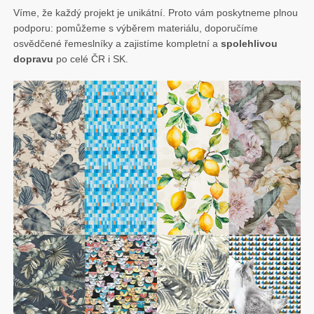
á
Víme, že každý projekt je unikátní. Proto vám poskytneme plnou
m
podporu: pomůžeme s výběrem materiálu, doporučíme
e
osvědčené řemeslníky a zajistíme kompletní a
spolehlivou
dopravu
po celé ČR i SK.
n
a
k
e
r
a
m
i
k
u