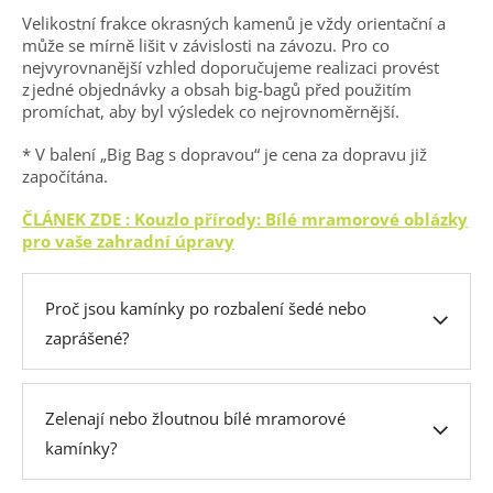
Velikostní frakce okrasných kamenů je vždy orientační a
může se mírně lišit v závislosti na závozu. Pro co
nejvyrovnanější vzhled doporučujeme realizaci provést
z jedné objednávky a obsah big-bagů před použitím
promíchat, aby byl výsledek co nejrovnoměrnější.
* V balení „Big Bag s dopravou“ je cena za dopravu již
započítána.
ČLÁNEK ZDE : Kouzlo přírody: Bílé mramorové oblázky
pro vaše zahradní úpravy
Proč jsou kamínky po rozbalení šedé nebo
zaprášené?
Zelenají nebo žloutnou bílé mramorové
kamínky?