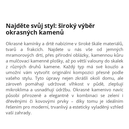
Najděte svůj styl: široký výběr
okrasných kamenů
Okrasné kamínky a drtě nabízíme v široké škále materiálů,
tvarů a frakcích. Najdete u nás vše od jemných
mramorových drtí, přes přírodní oblázky, kamennou kůru
a mulčovací kamenné plošky, až po větší valouny do skalek
z různých druhů kamene. Každý typ má své kouzlo a
umožní vám vytvořit originální kompozici přesně podle
vašeho stylu. Tyto úpravy nejen zkrášlí okolí domu, ale
zároveň pomáhají udržovat vlhkost v půdě, zlepšují
mikroklima a usnadňují údržbu. Okrasné kamenivo navíc
působí přirozeně a elegantně v kombinaci se zelení i
dřevěnými či kovovými prvky – díky tomu je ideálním
řešením pro moderní, trvanlivý a esteticky vyladěný vzhled
vaší zahrady.