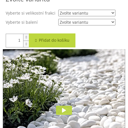
A
Vyberte si velikostní frakci
Vyberte si balení
Přidat do košíku
Okrasné oblázky neboli valounky z třpytivě bílého mramoru
jsou velmi zajímavým dekorativním doplňkem v interiéru i
exteriéru. Valounky jsou z pevného nenasákavého mramoru
a jsou mrazuvzdorné. V nabídce máme několik velikostních
frakcí těchto mramorových valounků a další frakci
větších
valounů
ze stejného materiálu. Jedná se o jeden z
nejoblíbenějších druhů okrasného kamene na našem trhu.
Nejmenší kamínky mají frakci 1 - 4 cm, střední 2 - 6 cm a
největší 4 - 10 cm.
U varianty
paleta s dopravou zdarma
umožňujeme mix
frakcí. Přesný počet pytlů od jednotlivých velikostí uveďte do
poznámky v košíku (celkový součet namíchaných pytlů se