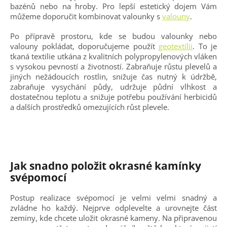
bazénů nebo na hroby. Pro lepší estetický dojem Vám
můžeme doporučit kombinovat valounky s
valouny
.
Po přípravě prostoru, kde se budou valounky nebo
valouny pokládat, doporučujeme použít
geotextílii
. To je
tkaná textilie utkána z kvalitních polypropylenových vláken
s vysokou pevností a životností. Zabraňuje růstu plevelů a
jiných nežádoucích rostlin, snižuje čas nutný k údržbě,
zabraňuje vysychání půdy, udržuje půdní vlhkost a
dostatečnou teplotu a snižuje potřebu používání herbicidů
a dalších prostředků omezujících růst plevele.
Jak snadno položit okrasné kamínky
svépomocí
Postup realizace svépomocí je velmi velmi snadný a
zvládne ho každý. Nejprve odplevelte a urovnejte část
zeminy, kde chcete uložit okrasné kameny. Na připravenou