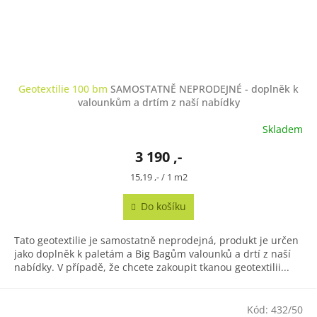
Geotextilie 100 bm
SAMOSTATNĚ NEPRODEJNÉ - doplněk k
valounkům a drtím z naší nabídky
Skladem
3 190 ,-
Měrná
15,19 ,- / 1 m2
cena:
Do košíku
Tato geotextilie je samostatně neprodejná, produkt je určen
jako doplněk k paletám a Big Bagům valounků a drtí z naší
nabídky. V případě, že chcete zakoupit tkanou geotextilii...
Kód:
432/50