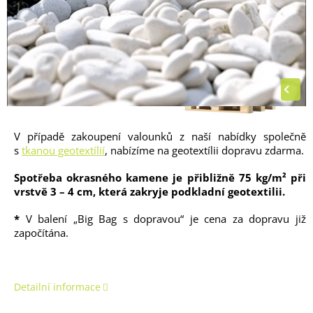
musí rovnat velikosti vybrané palety).
V případě zakoupení valounků z naší nabídky společně
s
tkanou geotextílií
, nabízíme na geotextílii dopravu zdarma.
Spotřeba okrasného kamene je přibližně 75 kg/m² při
vrstvě 3 – 4 cm, která zakryje podkladní geotextilii.
*
V balení „Big Bag s dopravou“ je cena za dopravu již
započítána.
Detailní informace