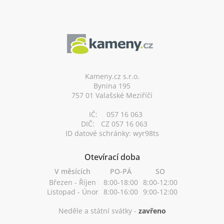
Z
á
p
a
t
í
Kameny.cz s.r.o.
Bynina 195
757 01 Valašské Meziříčí
IČ:
057 16 063
DIČ:
CZ 057 16 063
ID datové schránky: wyr98ts
Otevírací doba
V měsících
PO-PÁ
SO
Březen - Říjen
8:00-18:00
8:00-12:00
Listopad - Únor
8:00-16:00
9:00-12:00
Neděle a státní svátky -
zavřeno