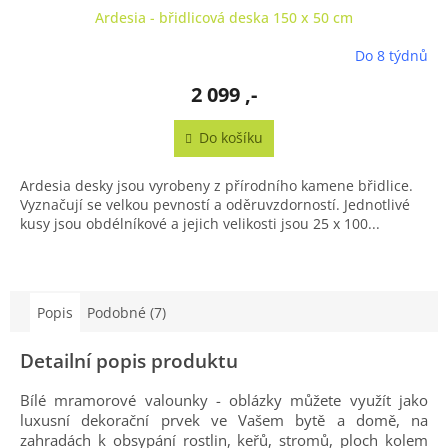
Ardesia - břidlicová deska 150 x 50 cm
Do 8 týdnů
2 099 ,-
Do košíku
Ardesia desky jsou vyrobeny z přírodního kamene břidlice.
Vyznačují se velkou pevností a oděruvzdorností. Jednotlivé
kusy jsou obdélníkové a jejich velikosti jsou 25 x 100...
Popis
Podobné (7)
Detailní popis produktu
Bílé mramorové valounky - oblázky můžete využít jako
luxusní dekorační prvek ve Vašem bytě a domě, na
zahradách k obsypání rostlin, keřů, stromů, ploch kolem