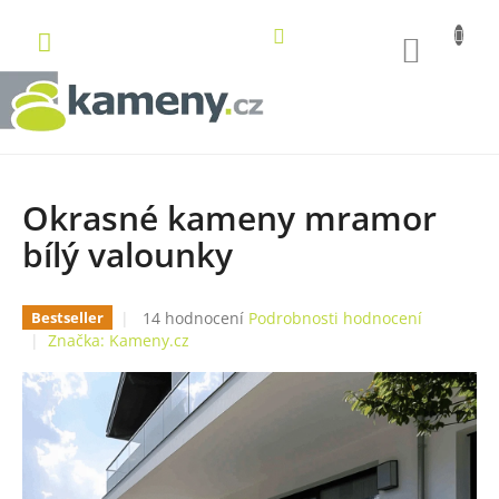
Přejít
na
NÁKUP
obsah
KOŠÍK
Okrasné kameny mramor
bílý valounky
Průměrné
14 hodnocení
Podrobnosti hodnocení
Bestseller
hodnocení
Značka:
Kameny.cz
produktu
je
4,9
z
5
hvězdiček.