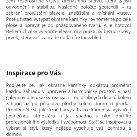
zem rozprostřete vrstvu drenážního štěrku, která zajistí
odvodnění a stabilitu. Následně položte geotextilii - ta
zabrání prorůstání plevele, znečištění a míchání vrstev.
Poté už stačí vysypat okrasné kamínky rovnoměrně po celé
ploše a upravit je do požadovaného tvaru. A je hotovo!
Během chvilky vytvoříte elegantní a prakticky bezúdržbový
prvek, který vaší zahradě dodá efektní vzhled.
Inspirace pro Vás
Podívejte se, jak okrasné kamínky dokážou proměnit
každou zahradu v upravený a harmonický prostor. V naší
galerii uvidíte ukázky realizací – od drobných detailů kolem
záhonů až po působivé plochy kolem domu či jezírka.
Prohlédněte si, jak různé barvy a frakce kameniva vytvářejí
jedinečnou atmosféru a jak snadno s nimi docílíte
profesionálního výsledku i svépomocí. Stačí se inspirovat a
vybrat si styl, který nejlépe vystihuje vaši zahradu a
domov.