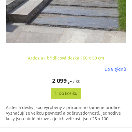
Ardesia - břidlicová deska 150 x 50 cm
Do 8 týdnů
2 099 ,-
/ ks
Do košíku
Ardesia desky jsou vyrobeny z přírodního kamene břidlice.
Vyznačují se velkou pevností a oděruvzdorností. Jednotlivé
kusy jsou obdélníkové a jejich velikosti jsou 25 x 100...