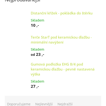
Distanční křížek - pokládka do štěrku
Skladem
10 ,-
Terče StarT pod keramickou dlažbu -
minimální navýšení
Skladem
23 ,-
od
Gumová podložka EHG 8/4 pod
keramickou dlažbu - pevně nastavená
výška
Skladem
27 ,-
Ř
a
Doporučujeme
Nejlevnější
Nejdražší