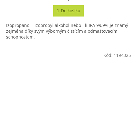
Do košíku
Izopropanol - izopropyl alkohol nebo - li IPA 99,9% je známý
zejména díky svým výborným čistícím a odmašťovacím
schopnostem.
Kód:
1194325