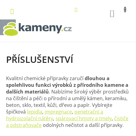
Přejít
na
NÁKUP
obsah
KOŠÍK
PŘÍSLUŠENSTVÍ
Kvalitní chemické přípravky zaručí
dlouhou a
spolehlivou funkci výrobků z přírodního kamene a
dalších materiálů
. Nabízíme široký výběr prostředků
na čištění a péči o přírodní a umělý kámen, keramiku,
beton, sklo, textil, kůži, dřevo a papír. Vybírejte
špičková
lepidla
,
impregnace
,
penetrační a
hydroizolační nátěry
,
spárovací hmoty a tmely
,
čističe
a odstraňovače
odolných nečistot a další přípravky.