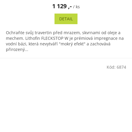
1 129 ,-
/ ks
DETAIL
Ochraňte svůj travertin před mrazem, skvrnami od oleje a
mechem. Lithofin FLECKSTOP W je prémiová impregnace na
vodní bázi, která nevytváří "mokrý efekt" a zachovává
přirozený...
Kód:
6874