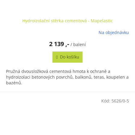
Hydroizolační stěrka cementová - Mapelastic
Na objednávku
2 139 ,-
/ balení
Do košíku
Pružná dvousložková cementová hmota k ochraně a
hydroizolaci betonových povrchů, balkonů, teras, koupelen a
bazénů.
Kód:
5626/0-5