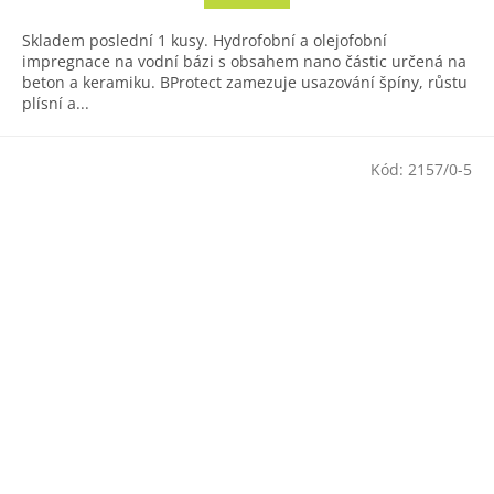
Skladem poslední 1 kusy. Hydrofobní a olejofobní
impregnace na vodní bázi s obsahem nano částic určená na
beton a keramiku. BProtect zamezuje usazování špíny, růstu
plísní a...
Kód:
2157/0-5