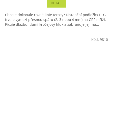
DETAIL
Chcete dokonale rovné linie terasy? Distanční podložka DLG
trvale vymezí přesnou spáru (2, 3 nebo 4 mm) na GRF mříži.
Fixuje dlažbu, tlumí kročejový hluk a zabraňuje jejímu...
Kód:
9810