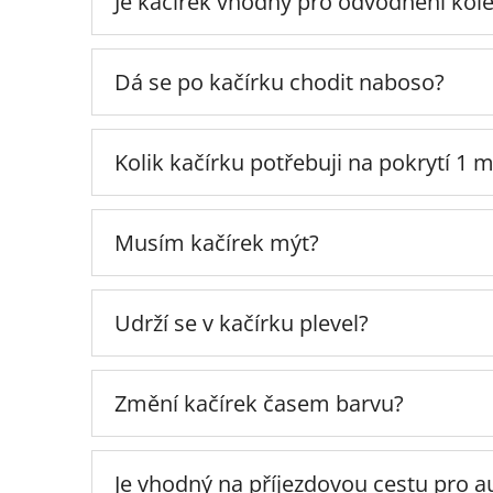
Je kačírek vhodný pro odvodnění ko
Dá se po kačírku chodit naboso?
Kolik kačírku potřebuji na pokrytí 1 m
Musím kačírek mýt?
Udrží se v kačírku plevel?
Změní kačírek časem barvu?
Je vhodný na příjezdovou cestu pro a