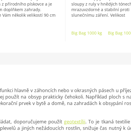
 z přírodního pískovce a je
sloupy z ruly v hnědých tónech
5
m doplňkem zahrady.
mrazuvzdorné a stabilní proti
hvězdiček.
 Vám několik velikostí 90 cm
slunečnímu záření. Velikost
kg), 105 cm (cca 180 kg) a 130
jednotlivých sloupů se pohybu
.
10 - 70...
Big Bag 1000 kg
Big Bag 100
 funkci hlavně v záhoncích nebo v okrasných pásech u příje
ej použít na obsyp prakticky čehokoli. Například ploch s 
 dekorační prvek v bytě a domě, na zahradách k obsypání ro
kládat, doporučujeme použít
geotextílii
. To je tkaná textil
plevelů a jiných nežádoucích rostlin, snižuje čas nutný k