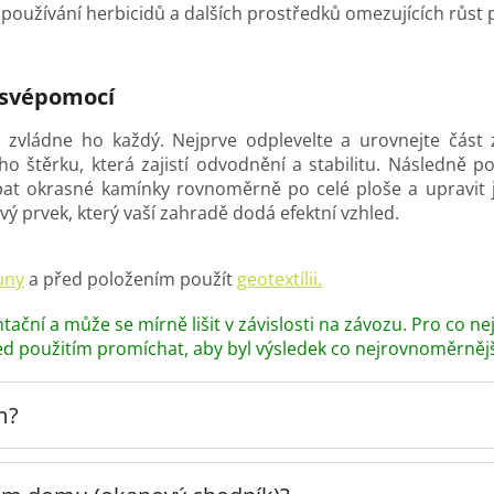
používání herbicidů a dalších prostředků omezujících růst p
 svépomocí
 zvládne ho každý. Nejprve odplevelte a urovnejte část
štěrku, která zajistí odvodnění a stabilitu. Následně polo
sypat okrasné kamínky rovnoměrně po celé ploše a upravi
vý prvek, který vaší zahradě dodá efektní vzhled.
uny
a před položením použít
geotextílii.
tační a může se mírně lišit v závislosti na závozu. Pro co n
ed použitím promíchat, aby byl výsledek co nejrovnoměrnějš
m?