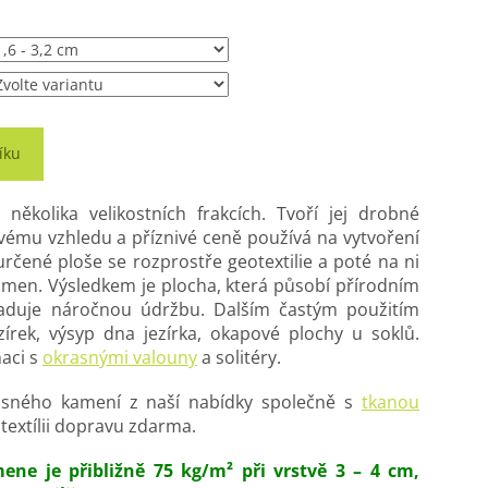
íku
několika velikostních frakcích. Tvoří jej drobné
svému vzhledu a příznivé ceně používá na vytvoření
rčené ploše se rozprostře geotextilie a poté na ni
kámen. Výsledkem je plocha, která působí přírodním
duje náročnou údržbu. Dalším častým použitím
zírek, výsyp dna jezírka, okapové plochy u soklů.
aci s
okrasnými valouny
a solitéry.
asného kamení z naší nabídky společně s
tkanou
textílii dopravu zdarma.
ne je přibližně 75 kg/m² při vrstvě 3 – 4 cm,