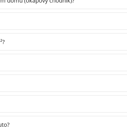
lem domu (okapový chodník)?
²?
uto?