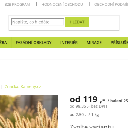
B2B PROGRAM
HODNOCENÍ OBCHODU
OBCHODNÍ PODMÍ
HLEDAT
ŽBA
FASÁDNÍ OBKLADY
INTERIÉR
MIRAGE
PŘÍSLUŠ
Značka:
Kameny.cz
od
119 ,-
/ balení 2
od
98,35 ,-
bez DPH
Měrná
od 2,50 ,- / 1 kg
cena:
Zvolte variantu