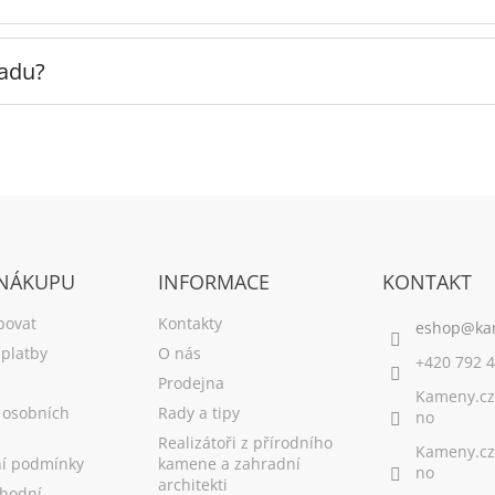
radu?
 NÁKUPU
INFORMACE
KONTAKT
povat
Kontakty
platby
O nás
+420 792 4
Prodejna
Kameny.cz
 osobních
Rady a tipy
no
Realizátoři z přírodního
Kameny.cz
í podmínky
kamene a zahradní
no
architekti
hodní