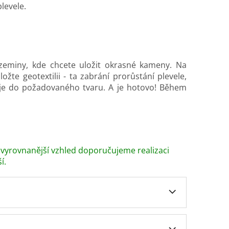
levele.
 zeminy, kde chcete uložit okrasné kameny. Na
žte geotextilii - ta zabrání prorůstání plevele,
t je do požadovaného tvaru. A je hotovo! Během
ejvyrovnanější vzhled doporučujeme realizaci
í.