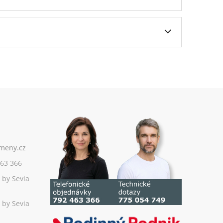
63 366
 by Sevia
 by Sevia