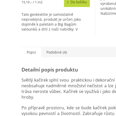
Měrná
Do košíku
15,19 ,- / 1 m2
vyrobená
cena:
unikátní
Nabízíme
Tato geotextilie je samostatně
(cca 100 
neprodejná, produkt je určen jako
cm (cca..
doplněk k paletám a Big Bagům
valounků a drtí z naší nabídky. V
případě, že chcete zakoupit tkanou
geotextilii...
Popis
Podobné (4)
Detailní popis produktu
Světlý kačírek splní svou praktickou i dekorační
neobsahuje nadměrné množství nečistot a lze j
tráva neroste vůbec. Kačírek se využívá i jako
hroby.
Po přípravě prostoru, kde se bude kačírek po
vysokou pevností a životností. Zabraňuje růstu 