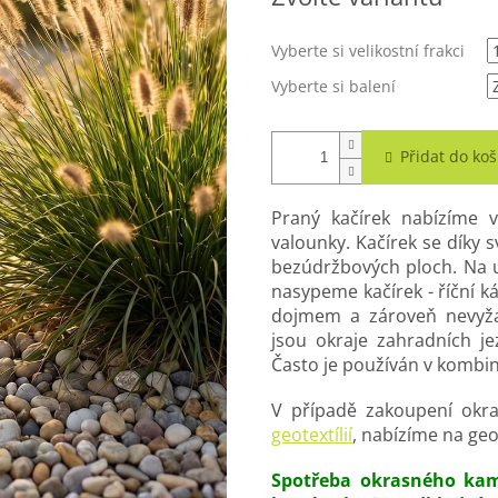
Vyberte si velikostní frakci
Vyberte si balení
Přidat do koš
Praný kačírek nabízíme v 
valounky. Kačírek se díky 
bezúdržbových ploch. Na u
nasypeme kačírek - říční 
dojmem a zároveň nevyža
jsou okraje zahradních je
Často je používán v kombin
V případě zakoupení okr
geotextílií
, nabízíme na geo
Spotřeba okrasného kame