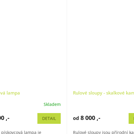
ová lampa
Rulové sloupy - skalkové ka
Skladem
Průměrné
hodnocení
0 ,-
produktu
8 000 ,-
od
DETAIL
je
5,0
 pískovcová lampa je
Rulové sloupy jsou přírodní 
z