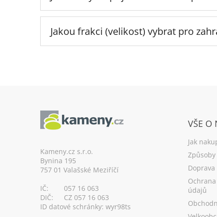
Jakou frakci (velikost) vybrat pro zah
Z
á
VŠE O
p
a
Jak naku
t
Kameny.cz s.r.o.
Způsoby 
Bynina 195
í
Doprava
757 01 Valašské Meziříčí
Ochrana
IČ:
057 16 063
údajů
DIČ:
CZ 057 16 063
Obchodn
ID datové schránky: wyr98ts
Velkoobc