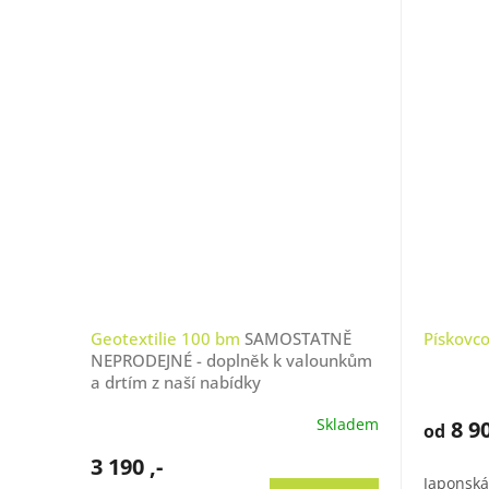
Geotextilie 100 bm
SAMOSTATNĚ
Pískovc
NEPRODEJNÉ - doplněk k valounkům
a drtím z naší nabídky
Skladem
8 90
od
3 190 ,-
Japonská