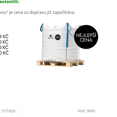
otextilii.
vou“ je cena za dopravu již započítána.
:
377/825
Kód:
9000