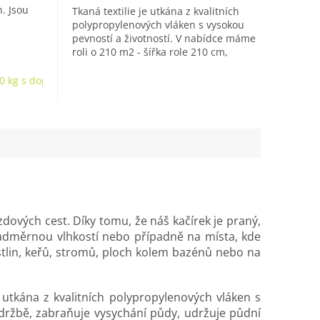
. Jsou
Tkaná textilie je utkána z kvalitních
polypropylenových vláken s vysokou
pevností a životností. V nabídce máme
je mezi
roli o 210 m2 - šířka role 210 cm,
dlouhá 100 bm....
0 kg s dopravou*
zdových cest. Díky tomu, že náš kačírek je praný,
nadměrnou vlhkostí nebo případně na místa, kde
stlin, keřů, stromů, ploch kolem bazénů nebo na
ie utkána z kvalitních polypropylenových vláken s
 údržbě, zabraňuje vysychání půdy, udržuje půdní