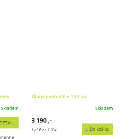
meny
Tkaná geotextilie 100 bm
Skladem
Skladem
3 190 ,-
DETAIL
Měrná
Do košíku
15,19 ,- / 1 m2
cena:
kamenné