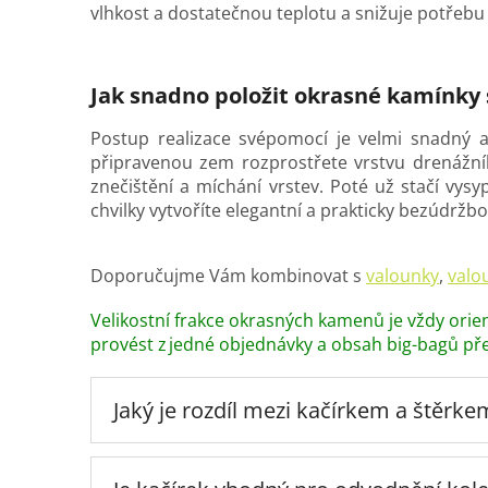
vlhkost a dostatečnou teplotu a snižuje potřebu 
Jak snadno položit okrasné kamínky
Postup realizace svépomocí je velmi snadný a
připravenou zem rozprostřete vrstvu drenážního 
znečištění a míchání vrstev. Poté už stačí vy
chvilky vytvoříte elegantní a prakticky bezúdržbo
Doporučujme Vám kombinovat s
valounky
,
valo
Velikostní frakce okrasných kamenů je vždy orien
provést z jedné objednávky a obsah big-bagů př
Jaký je rozdíl mezi kačírkem a štěrke