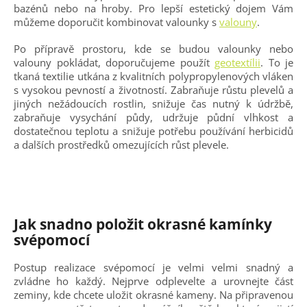
bazénů nebo na hroby. Pro lepší estetický dojem Vám
můžeme doporučit kombinovat valounky s
valouny
.
Po přípravě prostoru, kde se budou valounky nebo
valouny pokládat, doporučujeme použít
geotextílii
. To je
tkaná textilie utkána z kvalitních polypropylenových vláken
s vysokou pevností a životností. Zabraňuje růstu plevelů a
jiných nežádoucích rostlin, snižuje čas nutný k údržbě,
zabraňuje vysychání půdy, udržuje půdní vlhkost a
dostatečnou teplotu a snižuje potřebu používání herbicidů
a dalších prostředků omezujících růst plevele.
Jak snadno položit okrasné kamínky
svépomocí
Postup realizace svépomocí je velmi velmi snadný a
zvládne ho každý. Nejprve odplevelte a urovnejte část
zeminy, kde chcete uložit okrasné kameny. Na připravenou