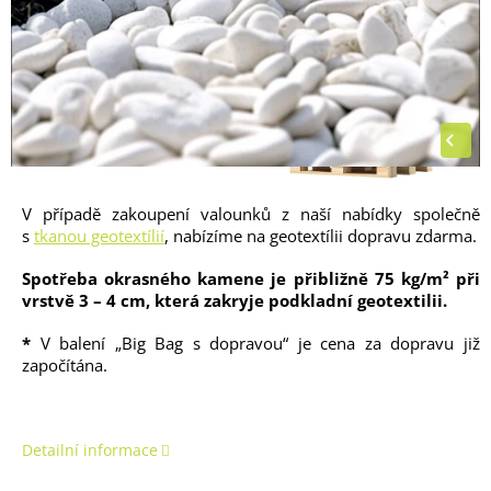
musí rovnat velikosti vybrané palety).
V případě zakoupení valounků z naší nabídky společně
s
tkanou geotextílií
, nabízíme na geotextílii dopravu zdarma.
Spotřeba okrasného kamene je přibližně 75 kg/m² při
vrstvě 3 – 4 cm, která zakryje podkladní geotextilii.
*
V balení „Big Bag s dopravou“ je cena za dopravu již
započítána.
Detailní informace