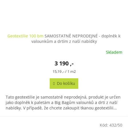
Geotextilie 100 bm
SAMOSTATNĚ NEPRODEJNÉ - doplněk k
valounkům a drtím z naší nabídky
Skladem
3 190 ,-
Měrná
15,19 ,- / 1 m2
cena:
Do košíku
Tato geotextilie je samostatně neprodejná, produkt je určen
jako doplněk k paletám a Big Bagům valounků a drtí z naší
nabídky. V případě, že chcete zakoupit tkanou geotextilii...
Kód:
432/50