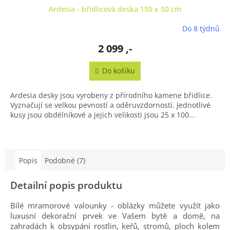
Ardesia - břidlicová deska 150 x 50 cm
Do 8 týdnů
2 099 ,-
Do košíku
Ardesia desky jsou vyrobeny z přírodního kamene břidlice.
Vyznačují se velkou pevností a oděruvzdorností. Jednotlivé
kusy jsou obdélníkové a jejich velikosti jsou 25 x 100...
Popis
Podobné (7)
Detailní popis produktu
Bílé mramorové valounky - oblázky můžete využít jako
luxusní dekorační prvek ve Vašem bytě a domě, na
zahradách k obsypání rostlin, keřů, stromů, ploch kolem