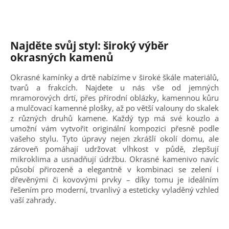
Najděte svůj styl: široký výběr
okrasných kamenů
Okrasné kamínky a drtě nabízíme v široké škále materiálů,
tvarů a frakcích. Najdete u nás vše od jemných
mramorových drtí, přes přírodní oblázky, kamennou kůru
a mulčovací kamenné plošky, až po větší valouny do skalek
z různých druhů kamene. Každý typ má své kouzlo a
umožní vám vytvořit originální kompozici přesně podle
vašeho stylu. Tyto úpravy nejen zkrášlí okolí domu, ale
zároveň pomáhají udržovat vlhkost v půdě, zlepšují
mikroklima a usnadňují údržbu. Okrasné kamenivo navíc
působí přirozeně a elegantně v kombinaci se zelení i
dřevěnými či kovovými prvky – díky tomu je ideálním
řešením pro moderní, trvanlivý a esteticky vyladěný vzhled
vaší zahrady.