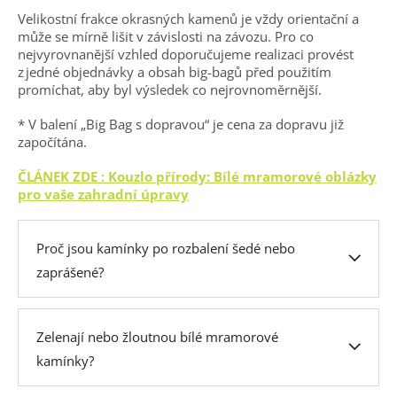
Velikostní frakce okrasných kamenů je vždy orientační a
může se mírně lišit v závislosti na závozu. Pro co
nejvyrovnanější vzhled doporučujeme realizaci provést
z jedné objednávky a obsah big-bagů před použitím
promíchat, aby byl výsledek co nejrovnoměrnější.
* V balení „Big Bag s dopravou“ je cena za dopravu již
započítána.
ČLÁNEK ZDE : Kouzlo přírody: Bílé mramorové oblázky
pro vaše zahradní úpravy
Proč jsou kamínky po rozbalení šedé nebo
zaprášené?
Zelenají nebo žloutnou bílé mramorové
kamínky?