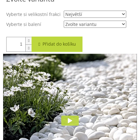
A
Vyberte si velikostní frakci
Vyberte si balení
Přidat do košíku
Okrasné oblázky neboli valounky z třpytivě bílého mramoru
jsou velmi zajímavým dekorativním doplňkem v interiéru i
exteriéru. Valounky jsou z pevného nenasákavého mramoru
a jsou mrazuvzdorné. V nabídce máme několik velikostních
frakcí těchto mramorových valounků a další frakci
větších
valounů
ze stejného materiálu. Jedná se o jeden z
nejoblíbenějších druhů okrasného kamene na našem trhu.
Nejmenší kamínky mají frakci 1 - 4 cm, střední 2 - 6 cm a
největší 4 - 10 cm.
U varianty
paleta s dopravou zdarma
umožňujeme mix
frakcí. Přesný počet pytlů od jednotlivých velikostí uveďte do
poznámky v košíku (celkový součet namíchaných pytlů se