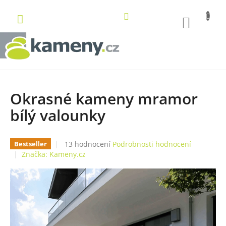
Přejít
na
NÁKUP
obsah
KOŠÍK
Okrasné kameny mramor
bílý valounky
Průměrné
13 hodnocení
Podrobnosti hodnocení
Bestseller
hodnocení
Značka:
Kameny.cz
produktu
je
4,8
z
5
hvězdiček.