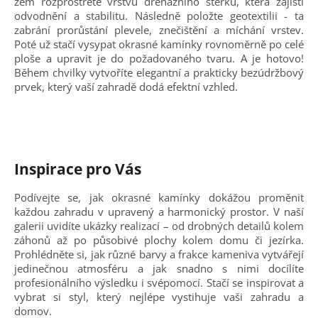
zem rozprostřete vrstvu drenážního štěrku, která zajistí
odvodnění a stabilitu. Následně položte geotextilii - ta
zabrání prorůstání plevele, znečištění a míchání vrstev.
Poté už stačí vysypat okrasné kamínky rovnoměrně po celé
ploše a upravit je do požadovaného tvaru. A je hotovo!
Během chvilky vytvoříte elegantní a prakticky bezúdržbový
prvek, který vaší zahradě dodá efektní vzhled.
Inspirace pro Vás
Podívejte se, jak okrasné kamínky dokážou proměnit
každou zahradu v upravený a harmonický prostor. V naší
galerii uvidíte ukázky realizací – od drobných detailů kolem
záhonů až po působivé plochy kolem domu či jezírka.
Prohlédněte si, jak různé barvy a frakce kameniva vytvářejí
jedinečnou atmosféru a jak snadno s nimi docílíte
profesionálního výsledku i svépomocí. Stačí se inspirovat a
vybrat si styl, který nejlépe vystihuje vaši zahradu a
domov.