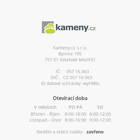
Z
á
p
a
t
í
Kameny.cz s.r.o.
Bynina 195
757 01 Valašské Meziříčí
IČ:
057 16 063
DIČ:
CZ 057 16 063
ID datové schránky: wyr98ts
Otevírací doba
V měsících
PO-PÁ
SO
Březen - Říjen
8:00-18:00
8:00-12:00
Listopad - Únor
8:00-16:00
9:00-12:00
Neděle a státní svátky -
zavřeno