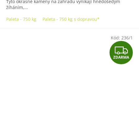
Tyto okrasné kameny na zahradu vynikají hnědošedým
žíháním,...
Paleta - 750 kg
Paleta - 750 kg s dopravou*
Kód:
236/1
Z
ZDARMA
D
A
R
M
A