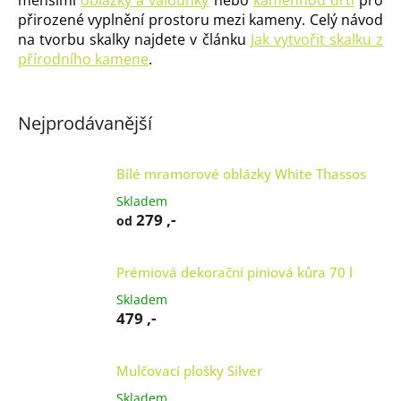
menšími
oblázky a valounky
nebo
kamennou drtí
pro
přirozené vyplnění prostoru mezi kameny. Celý návod
na tvorbu skalky najdete v článku
Jak vytvořit skalku z
přírodního kamene
.
Nejprodávanější
Bílé mramorové oblázky White Thassos
Skladem
279 ,-
od
Prémiová dekorační piniová kůra 70 l
Skladem
479 ,-
Mulčovací plošky Silver
Skladem