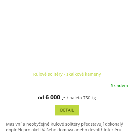
Rulové solitéry - skalkové kameny
Skladem
Průměrné
hodnocení
6 000 ,-
od
produktu
/ paleta 750 kg
je
5,0
DETAIL
z
5
Masivní a neobyčejné Rulové solitéry představují dokonalý
hvězdiček.
doplněk pro okolí Vašeho domova anebo dovnitř interiéru.