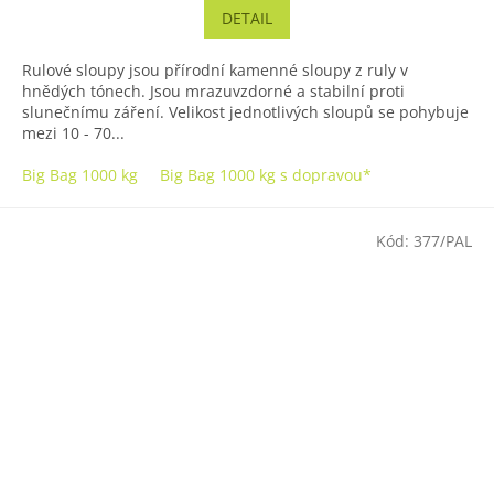
5,0
DETAIL
z
5
Rulové sloupy jsou přírodní kamenné sloupy z ruly v
hvězdiček.
hnědých tónech. Jsou mrazuvzdorné a stabilní proti
slunečnímu záření. Velikost jednotlivých sloupů se pohybuje
mezi 10 - 70...
Big Bag 1000 kg
Big Bag 1000 kg s dopravou*
Kód:
377/PAL