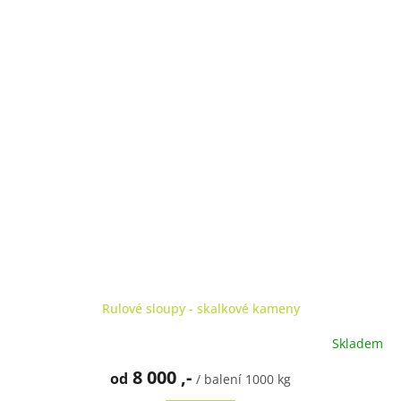
Rulové sloupy - skalkové kameny
Skladem
Průměrné
hodnocení
8 000 ,-
od
produktu
/ balení 1000 kg
je