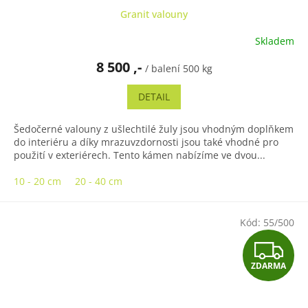
Granit valouny
Skladem
8 500 ,-
/ balení 500 kg
DETAIL
Šedočerné valouny z ušlechtilé žuly jsou vhodným doplňkem
do interiéru a díky mrazuvzdornosti jsou také vhodné pro
použití v exteriérech. Tento kámen nabízíme ve dvou...
10 - 20 cm
20 - 40 cm
Kód:
55/500
Z
ZDARMA
D