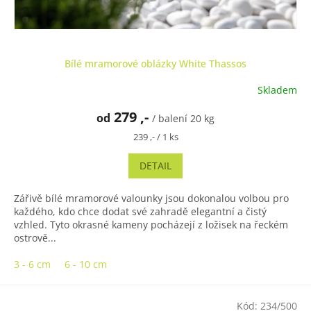
Bílé mramorové oblázky White Thassos
Skladem
Průměrné
hodnocení
279 ,-
od
produktu
/ balení 20 kg
je
Měrná
239 ,- / 1 ks
5,0
cena:
z
DETAIL
5
hvězdiček.
Zářivě bílé mramorové valounky jsou dokonalou volbou pro
každého, kdo chce dodat své zahradě elegantní a čistý
vzhled. Tyto okrasné kameny pocházejí z ložisek na řeckém
ostrově...
3 - 6 cm
6 - 10 cm
Kód:
234/500