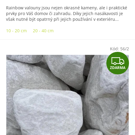
Rainbow valouny jsou nejen okrasné kameny, ale i praktické
prvky pro Váš domov či zahradu. Díky jejich nasákavosti je
však nutné být opatrný při jejich používání v exteriéru...
10 - 20 cm
20 - 40 cm
Kód:
56/2
Z
ZDARMA
D
A
R
M
A