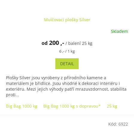
Mulčovací plošky Silver
Skladem
200 ,-
od
/ balení 25 kg
Měrná
6 ,- / 1 kg
cena:
DETAIL
Plošky Silver jsou vyrobeny z přírodního kamene a
materiálem je břidlice. Jsou vhodné k dekoraci interiéru i
exteriéru. Mezi jejich výhody patří mrazuvzdornost, stabilita
proti...
Big Bag 1000 kg
Big Bag 1000 kg s dopravou*
25 kg
Kód:
6922