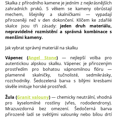
d
Skalka z přírodního kamene je jedním z nejkrásnějších
a
zahradních prvků. S věkem se kameny obrůstají
c
mechem, lišejníky a skalničkami — vypadají
í
přirozeněji než v den dokončení. Klíčem ke zdařilé
p
skalce jsou tři zásady:
jeden druh materiálu,
r
v
nepravidelné rozmístění a správná kombinace s
k
menšími kameny.
y
v
Jak vybrat správný materiál na skalku
ý
p
Vápenec (
Angel Stone
)
— nejlepší volba pro
i
autentickou alpskou skalku. Vápenec je přirozeným
s
prostředím pro bohatou vápnomilnou flóru —
u
plamenné skalničky, tučnolisté, sedmikrásky,
rozchodníky. Šedozelená barva s bílými kresbami
skvěle imituje horské prostředí.
Žula (
Granit valouny
)
— chemicky neutrální, vhodná
pro kyselomilné rostliny (vřes, rododendrony).
Mrazuvzdorná bez omezení. Šedočerná barva
přirozeně ladí se světlými valounky nebo bílou drtí