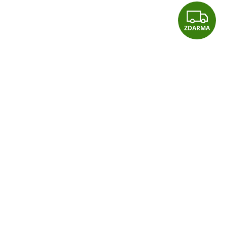
Z
ZDARMA
D
A
R
M
A