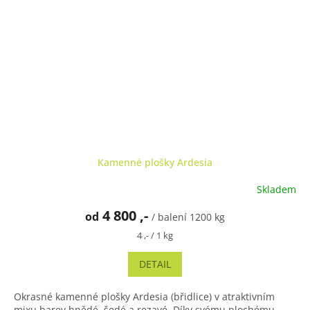
Kamenné plošky Ardesia
Skladem
4 800 ,-
od
/ balení 1200 kg
Měrná
4 ,- / 1 kg
cena:
DETAIL
Okrasné kamenné plošky Ardesia (břidlice) v atraktivním
mixu barev hnědé, šedé a rezavé. Díky svému plochému