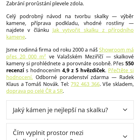
Zabrání prorůstání plevele zdola.
Celý podrobný návod na tvorbu skalky — výběr
kamene, příprava podkladu, vhodné rostliny —
najdete v článku
Jak vytvořit skalku z přírodního
kamene
.
Jsme rodinná firma od roku 2000 a náš
Showroom má
přes 20 000 m²
ve Valašském Meziříčí — skalkové
kameny si prohlédnete a porovnáte osobně. Přes
550
recenzí
s hodnocením
4,9 z 5 hvězdiček
.
Přečtěte si
hodnocení.
Odborné poradenství zdarma — Radek
Klaus a Tomáš Novák. Tel:
792 463 366
. Vše skladem,
doprava po celé ČR a SR
.
Jaký kámen je nejlepší na skalku?
Čím vyplnit prostor mezi