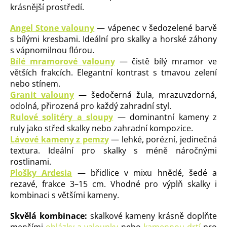
krásnější prostředí.
Angel Stone valouny
— vápenec v šedozelené barvě
s bílými kresbami. Ideální pro skalky a horské záhony
s vápnomilnou flórou.
Bílé mramorové valouny
— čistě bílý mramor ve
větších frakcích. Elegantní kontrast s tmavou zelení
nebo stínem.
Granit valouny
— šedočerná žula, mrazuvzdorná,
odolná, přirozená pro každý zahradní styl.
Rulové solitéry a sloupy
— dominantní kameny z
ruly jako střed skalky nebo zahradní kompozice.
Lávové kameny z pemzy
— lehké, porézní, jedinečná
textura. Ideální pro skalky s méně náročnými
rostlinami.
Plošky Ardesia
— břidlice v mixu hnědé, šedé a
rezavé, frakce 3–15 cm. Vhodné pro výplň skalky i
kombinaci s většími kameny.
Skvělá kombinace:
skalkové kameny krásně doplňte