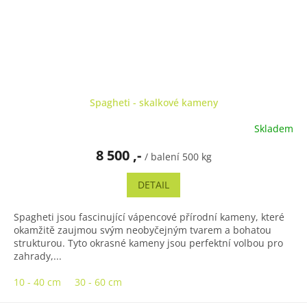
Spagheti - skalkové kameny
Skladem
Průměrné
hodnocení
8 500 ,-
produktu
/ balení 500 kg
je
4,0
DETAIL
z
5
Spagheti jsou fascinující vápencové přírodní kameny, které
hvězdiček.
okamžitě zaujmou svým neobyčejným tvarem a bohatou
strukturou. Tyto okrasné kameny jsou perfektní volbou pro
zahrady,...
10 - 40 cm
30 - 60 cm