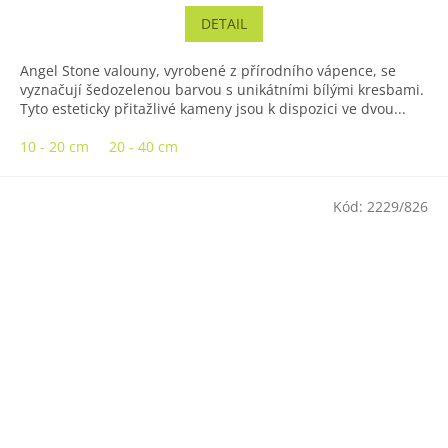
DETAIL
Angel Stone valouny, vyrobené z přírodního vápence, se
vyznačují šedozelenou barvou s unikátními bílými kresbami.
Tyto esteticky přitažlivé kameny jsou k dispozici ve dvou...
10 - 20 cm
20 - 40 cm
Kód:
2229/826