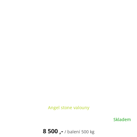
A
R
M
A
Angel stone valouny
Skladem
8 500 ,-
/ balení 500 kg