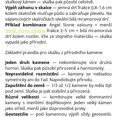
skalkový kámen — skalka pak působí celistvě.
Výplň záhonu v skalce
— jemná drť frakce 0,8–1,6 cm
kolem skalniček mulčuje půdu a zabraňuje plevelu. Na
vápencových skalničkách ideální bílá mramorová drť.
Příklad kombinace
: Angel Stone valouny + menší
Angel Stone oblázky
frakce 2–5 cm + bílá mramorová
drť kolem rostlin. Vše ze stejného materiálu — skalka
vypadá jako přírodní.
Základní pravidla pro skalku z přírodního kamene
Jeden druh kamene
— nekombinujte více druhů
hornin. Skalka pak působí přirozeně a harmonicky.
Nepravidelné rozmístění
— kameny se nekladou
symetricky ani do řad. Napodobujte přírodu.
Zapuštění do země
— 1/3 až 1/2 kamene by měla být
pod zemí. Skalka je pak stabilní a přirozená.
Různé velikosti
— kombinujte velké dominantní
kameny s menšími doplňkovými. Jeden velký kámen
jako střed, menší jako doprovodné prvky.
Geotextilie
— pod kamennou výplň vždy geotextilii.