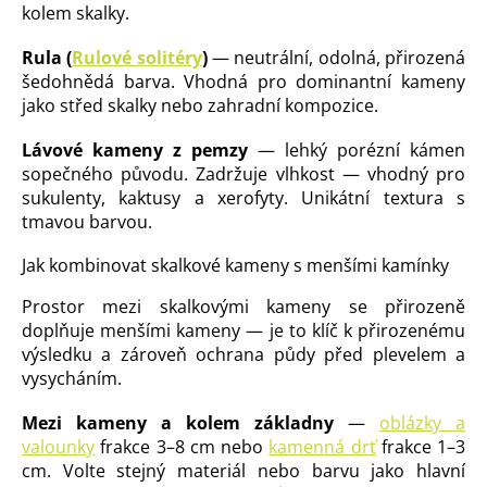
kolem skalky.
Rula (
Rulové solitéry
)
— neutrální, odolná, přirozená
šedohnědá barva. Vhodná pro dominantní kameny
jako střed skalky nebo zahradní kompozice.
Lávové kameny z pemzy
— lehký porézní kámen
sopečného původu. Zadržuje vlhkost — vhodný pro
sukulenty, kaktusy a xerofyty. Unikátní textura s
tmavou barvou.
Jak kombinovat skalkové kameny s menšími kamínky
Prostor mezi skalkovými kameny se přirozeně
doplňuje menšími kameny — je to klíč k přirozenému
výsledku a zároveň ochrana půdy před plevelem a
vysycháním.
Mezi kameny a kolem základny
—
oblázky a
valounky
frakce 3–8 cm nebo
kamenná drť
frakce 1–3
cm. Volte stejný materiál nebo barvu jako hlavní