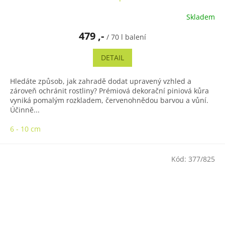
Skladem
Průměrné
hodnocení
479 ,-
produktu
/ 70 l balení
je
5,0
DETAIL
z
5
Hledáte způsob, jak zahradě dodat upravený vzhled a
hvězdiček.
zároveň ochránit rostliny? Prémiová dekorační piniová kůra
vyniká pomalým rozkladem, červenohnědou barvou a vůní.
Účinně...
6 - 10 cm
Kód:
377/825