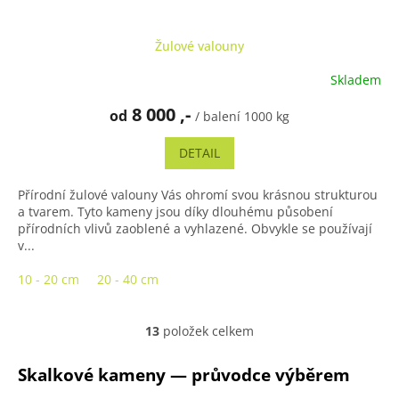
Žulové valouny
Skladem
Průměrné
hodnocení
8 000 ,-
od
produktu
/ balení 1000 kg
je
5,0
DETAIL
z
5
Přírodní žulové valouny Vás ohromí svou krásnou strukturou
hvězdiček.
a tvarem. Tyto kameny jsou díky dlouhému působení
přírodních vlivů zaoblené a vyhlazené. Obvykle se používají
v...
10 - 20 cm
20 - 40 cm
13
položek celkem
O
v
l
Skalkové kameny — průvodce výběrem
á