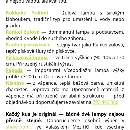
a nejsou vadou, ale kvalitou.
Rokkaku Yukimi
— žulová lampa s širokým
kloboukem, tradiční typ pro umístění u vody nebo
jezírka.
Rankei žulová
— dominantní lampa s podstavcem,
vhodná k vodě i do suchého záhonu.
Rankei pískovcová
— stejný tvar jako Rankei žulová,
teplý pískově žlutý tón pískovce.
Pískovcová lampa
— ve třech výškách (90, 105 a 130
cm). Přirozený rustikální výraz.
Pagoda
— impozantní vícepodlažní lampa výšky
přibližně 200 cm. Doprava zdarma.
Nishino
— z vápence, teplá béžová barva, unikátní
charakter. Doprava zdarma. Upozornění: materiál z
vápence má přirozeně variabilní strukturu — před
objednávkou doporučujeme zavolat na
792 463 366
.
Každý kus je originál — žádné dvě lampy nejsou
přesně stejné.
Doporučujeme osobní výběr v
showroomu
ve Valašském Meziříčí, kde všechny