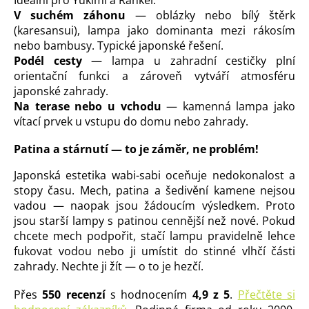
V suchém záhonu
— oblázky nebo bílý štěrk
(karesansui), lampa jako dominanta mezi rákosím
nebo bambusy. Typické japonské řešení.
Podél cesty
— lampa u zahradní cestičky plní
orientační funkci a zároveň vytváří atmosféru
japonské zahrady.
Na terase nebo u vchodu
— kamenná lampa jako
vítací prvek u vstupu do domu nebo zahrady.
Patina a stárnutí — to je záměr, ne problém!
Japonská estetika wabi-sabi oceňuje nedokonalost a
stopy času. Mech, patina a šedivění kamene nejsou
vadou — naopak jsou žádoucím výsledkem. Proto
jsou starší lampy s patinou cennější než nové. Pokud
chcete mech podpořit, stačí lampu pravidelně lehce
fukovat vodou nebo ji umístit do stinné vlhčí části
zahrady. Nechte ji žít — o to je hezčí.
Přes
550 recenzí
s hodnocením
4,9 z 5
.
Přečtěte si