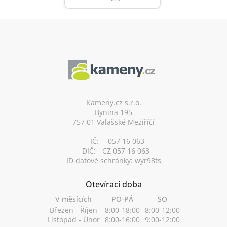
Z
á
p
a
t
í
Kameny.cz s.r.o.
Bynina 195
757 01 Valašské Meziříčí
IČ:
057 16 063
DIČ:
CZ 057 16 063
ID datové schránky: wyr98ts
Otevírací doba
V měsících
PO-PÁ
SO
Březen - Říjen
8:00-18:00
8:00-12:00
Listopad - Únor
8:00-16:00
9:00-12:00