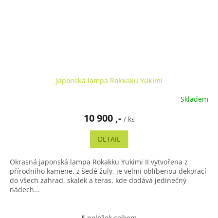
Japonská lampa Rokkaku Yukimi
Skladem
10 900 ,-
/ ks
DETAIL
Okrasná japonská lampa Rokakku Yukimi II vytvořena z
přírodního kamene, z šedé žuly, je velmi oblíbenou dekorací
do všech zahrad, skalek a teras, kde dodává jedinečný
nádech...
5
položek celkem