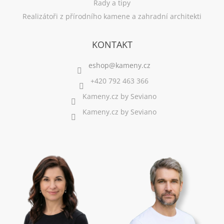
Rady a tipy
Realizátoři z přírodního kamene a zahradní architekti
KONTAKT
+420 792 463 366
Kameny.cz by Seviano
Kameny.cz by Seviano