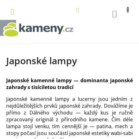
Přejít
na
NÁKUP
obsah
KOŠÍK
Japonské lampy
Japonské kamenné lampy — dominanta japonské
zahrady s tisíciletou tradicí
Japonské kamenné lampy a lucerny jsou jedním z
nejdůležitějších prvků japonské zahrady. Dovážíme je
přímo z Dálného východu — každý kus je ručně
zpracovaný originál z přírodního kamene. Čím déle
lampa stojí venku, tím cennější je — patina, mech a
stopy počasí jsou součástí japonské estetiky wabi-sabi