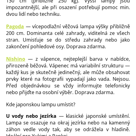
130 cm (přibližně 250 kg). Vyšší lampy jsou
impozantnější, ale při osazení potřebují pomoc min.
dvou lidí nebo techniku.
Pagoda
— vícepodlažní věžová lampa výšky přibližně
200 cm. Dominanta celé zahrady, viditelná ze všech
stran. Umisťuje se do středu zahrady nebo jako
zakončení pohledové osy. Doprava zdarma.
Nishino
— z vápence, nejteplejší barva v nabídce,
přirozeně béžová. Vápenec má variabilní strukturu —
každý kus je skutečně jedinečný, ale může obsahovat
prvky které na fotografii vypadají jako vada. Nejsou.
Před objednávkou se vždy informujte telefonicky
nebo přijďte na osobní výběr. Doprava zdarma.
Kde japonskou lampu umístit?
U vody nebo jezírka
— klasické japonské umístění.
Lampa se osazuje na okraj jezírka nebo na kamenný
záhon vedle vody tak, aby se odrážela v hladině.
Ideální pro Yukimi a Rankei.