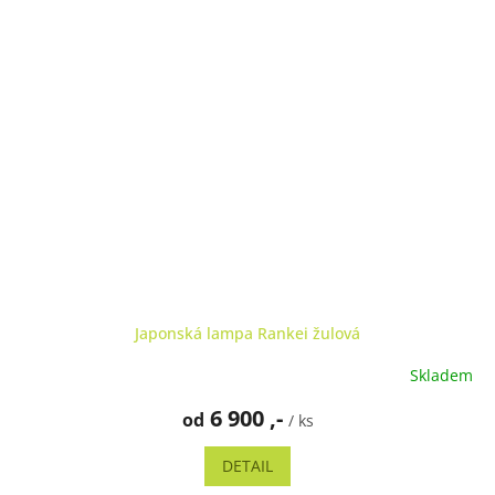
Japonská lampa Rankei žulová
Skladem
6 900 ,-
od
/ ks
DETAIL