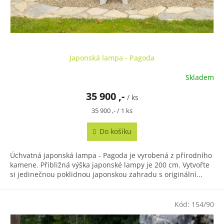
Japonská lampa - Pagoda
Skladem
35 900 ,-
/ ks
Měrná
35 900 ,- / 1 ks
cena:
Do košíku
Úchvatná japonská lampa - Pagoda je vyrobená z přírodního
kamene. Přibližná výška japonské lampy je 200 cm. Vytvořte
si jedinečnou poklidnou japonskou zahradu s originální...
Kód:
154/90