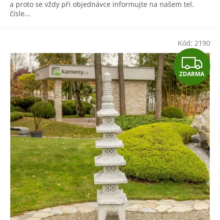
a proto se vždy při objednávce informujte na našem tel.
čísle...
Kód:
2190
Z
ZDARMA
D
A
R
M
A