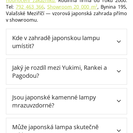
hodnocení zákazníků.
Rodinná firma od roku 2000.
Tel:
792 463 366
.
Showroom 20 000 m²
, Bynina 195,
Valašské Meziříčí — vzorová japonská zahrada přímo
v showroomu.
Kde v zahradě japonskou lampu
umístit?
Jaký je rozdíl mezi Yukimi, Rankei a
Pagodou?
Jsou japonské kamenné lampy
mrazuvzdorné?
Může japonská lampa skutečně