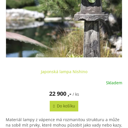
A
ů
Japonská lampa Nishino
Skladem
22 900 ,-
/ ks
Do košíku
Materiál lampy z vápence má rozmanitou strukturu a může
na sobě mít prvky, které mohou působit jako vady nebo kazy,