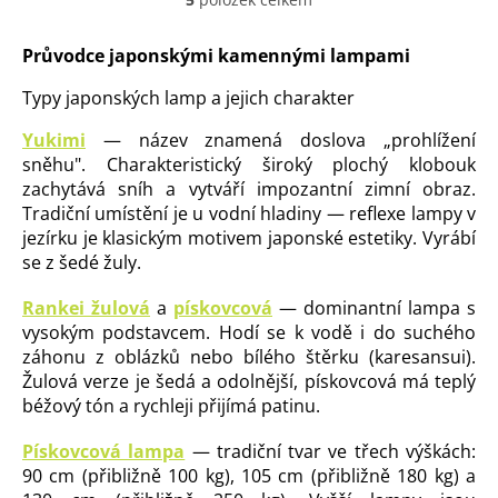
O
v
l
Průvodce japonskými kamennými lampami
á
d
Typy japonských lamp a jejich charakter
a
c
Yukimi
— název znamená doslova „prohlížení
í
sněhu". Charakteristický široký plochý klobouk
p
zachytává sníh a vytváří impozantní zimní obraz.
r
Tradiční umístění je u vodní hladiny — reflexe lampy v
v
jezírku je klasickým motivem japonské estetiky. Vyrábí
k
y
se z šedé žuly.
v
ý
Rankei žulová
a
pískovcová
— dominantní lampa s
p
vysokým podstavcem. Hodí se k vodě i do suchého
i
záhonu z oblázků nebo bílého štěrku (karesansui).
s
Žulová verze je šedá a odolnější, pískovcová má teplý
u
béžový tón a rychleji přijímá patinu.
Pískovcová lampa
— tradiční tvar ve třech výškách:
90 cm (přibližně 100 kg), 105 cm (přibližně 180 kg) a