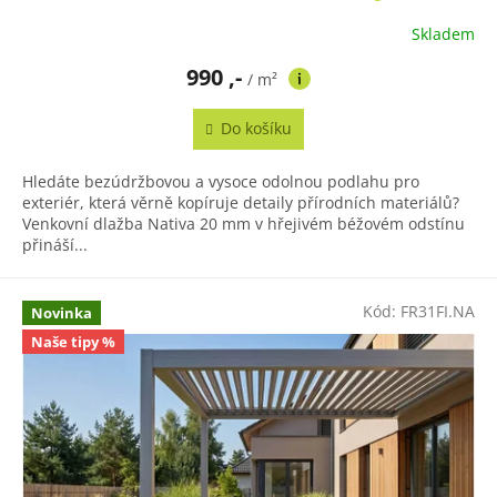
Skladem
990 ,-
/ m²
Do košíku
Hledáte bezúdržbovou a vysoce odolnou podlahu pro
exteriér, která věrně kopíruje detaily přírodních materiálů?
Venkovní dlažba Nativa 20 mm v hřejivém béžovém odstínu
přináší...
Kód:
FR31FI.NA
Novinka
Naše tipy %