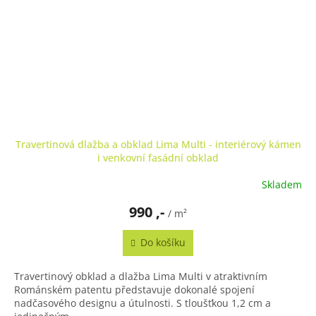
Travertinová dlažba a obklad Lima Multi - interiérový kámen
i venkovní fasádní obklad
Skladem
Průměrné
hodnocení
990 ,-
produktu
/ m²
je
5,0
Do košíku
z
5
Travertinový obklad a dlažba Lima Multi v atraktivním
hvězdiček.
Románském patentu představuje dokonalé spojení
nadčasového designu a útulnosti. S tloušťkou 1,2 cm a