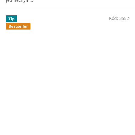
jedinečným...
Kód:
3552
Tip
Bestseller