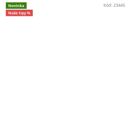
Kód:
23445
Novinka
Naše tipy %