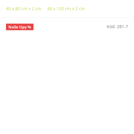
40 x 80 cm x 2 cm
40 x 120 cm x 2 cm
Kód:
281-7
Naše tipy %