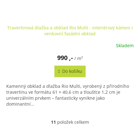
Travertinová dlažba a obklad Rio Multi - interiérový kámen i
venkovní fasádní obklad
Skladem
990 ,-
/ m²
Do košíku
Kamenný obklad a dlažba Rio Multi, vyrobený z přírodního
travertinu ve formátu 61 × 40,6 cm a tloušťce 1,2 cm je
univerzálním prvkem – fantasticky vynikne jako
dominantní...
11
položek celkem
O
v
l