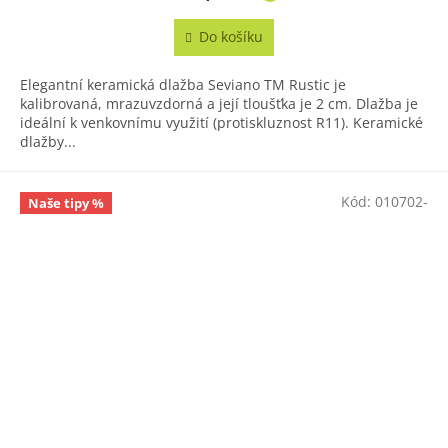
Do košíku
Elegantní keramická dlažba Seviano TM Rustic je
kalibrovaná, mrazuvzdorná a její tloušťka je 2 cm. Dlažba je
ideální k venkovnímu využití (protiskluznost R11). Keramické
dlažby...
Kód:
010702-
Naše tipy %