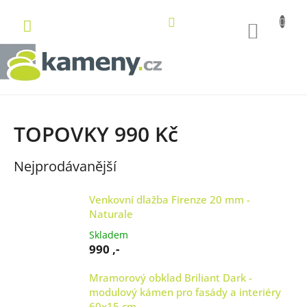
Přejít
na
NÁKUP
obsah
KOŠÍK
TOPOVKY 990 Kč
Nejprodávanější
Venkovní dlažba Firenze 20 mm -
Naturale
Skladem
990 ,-
Mramorový obklad Briliant Dark -
modulový kámen pro fasády a interiéry
60x15 cm