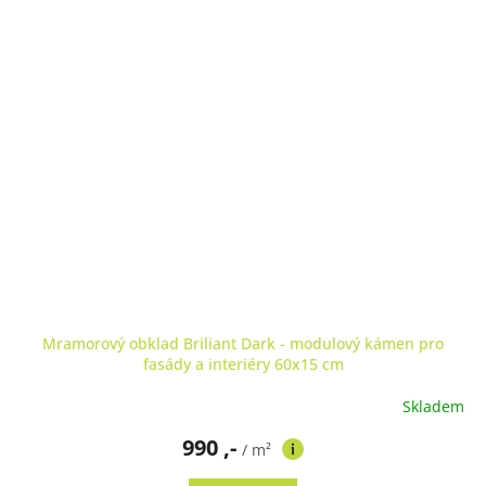
Mramorový obklad Briliant Dark - modulový kámen pro
fasády a interiéry 60x15 cm
Skladem
Průměrné
hodnocení
990 ,-
produktu
/ m²
je