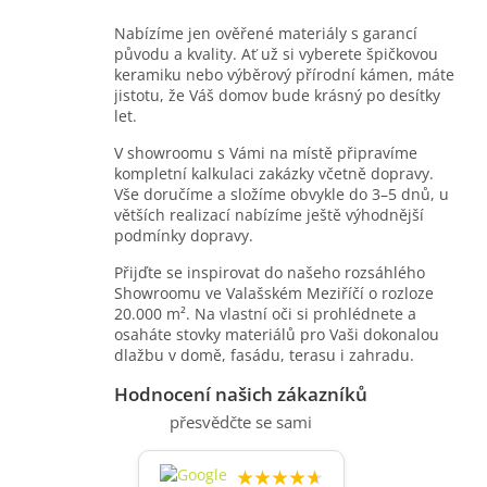
á
d
Nabízíme jen ověřené materiály s garancí
a
původu a kvality. Ať už si vyberete špičkovou
c
keramiku nebo výběrový přírodní kámen, máte
í
jistotu, že Váš domov bude krásný po desítky
p
let.
r
v
V showroomu s Vámi na místě připravíme
k
kompletní kalkulaci zakázky včetně dopravy.
y
Vše doručíme a složíme obvykle do 3–5 dnů, u
v
větších realizací nabízíme ještě výhodnější
ý
podmínky dopravy.
p
Přijďte se inspirovat do našeho rozsáhlého
i
Showroomu ve Valašském Meziříčí o rozloze
s
20.000 m². Na vlastní oči si prohlédnete a
u
osaháte stovky materiálů pro Vaši dokonalou
dlažbu v domě, fasádu, terasu i zahradu.
Hodnocení našich zákazníků
přesvědčte se sami
★★★★★