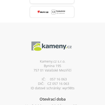
Z
á
p
a
t
í
Kameny.cz s.r.o.
Bynina 195
757 01 Valašské Meziříčí
IČ:
057 16 063
DIČ:
CZ 057 16 063
ID datové schránky: wyr98ts
Otevírací doba