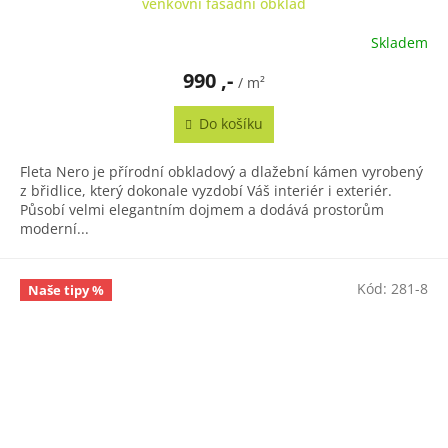
venkovní fasádní obklad
Skladem
990 ,-
/ m²
Do košíku
Fleta Nero je přírodní obkladový a dlažební kámen vyrobený
z břidlice, který dokonale vyzdobí Váš interiér i exteriér.
Působí velmi elegantním dojmem a dodává prostorům
moderní...
Kód:
281-8
Naše tipy %