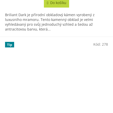
5,0
Do košíku
z
5
Briliant Dark je přírodní obkladový kámen vyrobený z
hvězdiček.
luxusního mramoru. Tento kamenný obklad je velmi
vyhledávaný pro svůj jednoduchý vzhled a šedou až
antracitovou barvu, která...
Kód:
278
Tip