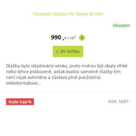
Venkovní dlažba TN Honey 20 mm
Skladem
990 ,-
/ m²
Do košíku
Dlažba byla skladována venku, proto mohou být obaly vlhké
nebo lehce poškozené, avšak kvalita samotné dlažby tím
není nijak ovlivněna a zůstává plně použitelná.
Velkoformátová...
Kód:
5687-
Naše tipy %