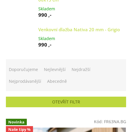
Skladem
990 ,-
Venkovní dlažba Nativa 20 mm - Grigio
Skladem
990 ,-
Ř
a
Doporučujeme
Nejlevnější
Nejdražší
z
e
Nejprodávanější
Abecedně
n
í
p
OTEVŘÍT FILTR
r
o
V
d
ý
Kód:
FR63NA.BG
Novinka
u
p
Naše tipy %