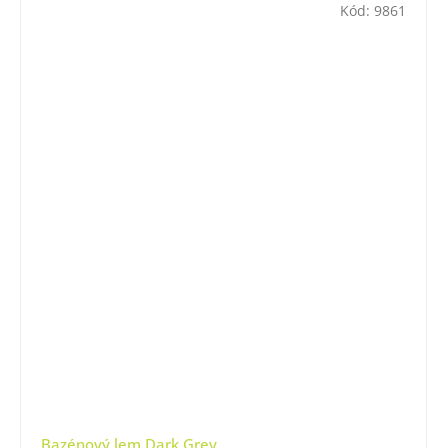
Kód:
9861
Bazénový lem Dark Grey