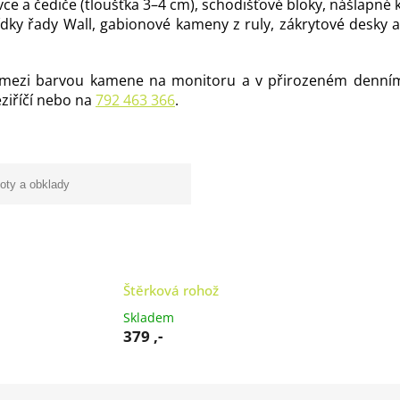
ce a čediče (tloušťka 3–4 cm), schodišťové bloky, nášlapné
y řady Wall, gabionové kameny z ruly, zákrytové desky a 
 mezi barvou kamene na monitoru a v přirozeném denním 
ziříčí nebo na
792 463 366
.
loty a obklady
Štěrková rohož
Skladem
379 ,-