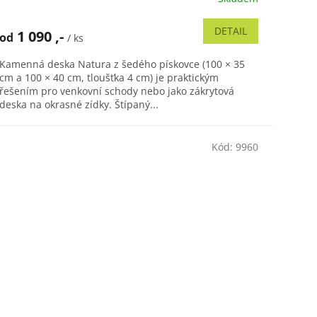
DETAIL
1 090 ,-
od
/ ks
Kamenná deska Natura z šedého pískovce (100 × 35
cm a 100 × 40 cm, tloušťka 4 cm) je praktickým
řešením pro venkovní schody nebo jako zákrytová
deska na okrasné zídky. Štípaný...
Kód:
9960