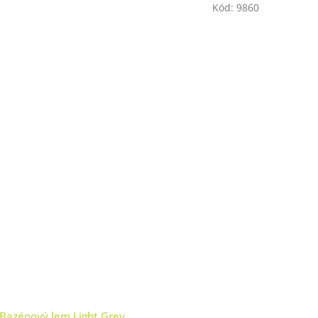
Kód:
9860
Bazénový lem Light Grey