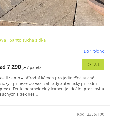
Wall Santo suchá zídka
Do 1 týdne
Průměrné
hodnocení
produktu
DETAIL
7 290 ,-
od
/ paleta
je
5,0
Wall Santo – přírodní kámen pro jedinečné suché
z
zídky - přinese do Vaší zahrady autentický přírodní
5
prvek. Tento nepravidelný kámen je ideální pro stavbu
hvězdiček.
suchých zídek bez...
Kód:
2355/100