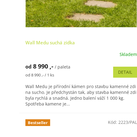
Wall Medu suchá zídka
Skladem
Průměrné
hodnocení
8 990 ,-
od
produktu
/ paleta
DETAIL
je
Měrná
od 8 990 ,- / 1 ks
4,8
cena:
z
Wall Medu je přírodní kámen pro stavbu kamenné zdi
5
na sucho. Je předchystán tak, aby stavba kamenné zdi
hvězdiček.
byla rychlá a snadná. Jedno balení váží 1 000 kg.
Spotřeba kamene je...
Kód:
2223/PAL
Bestseller