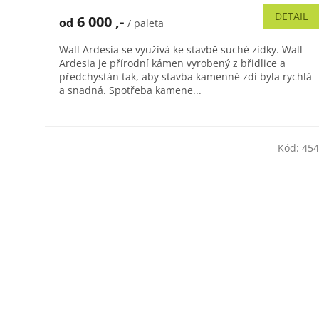
produktu
DETAIL
6 000 ,-
od
/ paleta
je
5,0
Wall Ardesia se využívá ke stavbě suché zídky. Wall
z
Ardesia je přírodní kámen vyrobený z břidlice a
5
předchystán tak, aby stavba kamenné zdi byla rychlá
hvězdiček.
a snadná. Spotřeba kamene...
Kód:
454