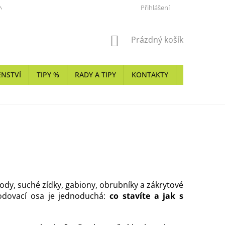
NKY
KARIÉRA
REALIZÁTOŘI Z PŘÍRODNÍHO KAMENE, KERAMIKY
Přihlášení
NÁKUPNÍ
Prázdný košík
KOŠÍK
ENSTVÍ
TIPY %
RADY A TIPY
KONTAKTY
SHOWROO
dy, suché zídky, gabiony, obrubníky a zákrytové
zhodovací osa je jednoduchá:
co stavíte a jak s