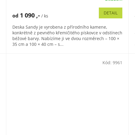
DETAIL
1 090 ,-
od
/ ks
Deska Sandy je vyrobena z přírodního kamene,
konkrétně z pevného křemičitého pískovce v odstínech
béžové barvy. Nabízíme ji ve dvou rozměrech – 100 ×
35 cm a 100 × 40 cm – s...
Kód:
9961