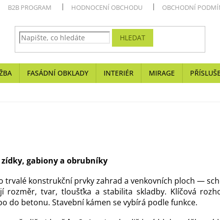
B2B PROGRAM
HODNOCENÍ OBCHODU
OBCHODNÍ PODMÍ
HLEDAT
ŽBA
FASÁDNÍ OBKLADY
INTERIÉR
MIRAGE
PŘÍSLUŠ
 zídky, gabiony a obrubníky
 trvalé konstrukční prvky zahrad a venkovních ploch — scho
jí rozměr, tvar, tloušťka a stabilita skladby. Klíčová ro
o do betonu. Stavební kámen se vybírá podle funkce.