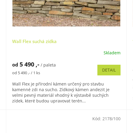
Wall Flex suchá zídka
Skladem
Průměrné
hodnocení
5 490 ,-
od
produktu
/ paleta
DETAIL
je
Měrná
od 5 490 ,- / 1 ks
4,9
cena:
z
Wall Flex je přírodní kámen určený pro stavbu
5
kamenné zdi na sucho. Zídkový kámen andezit je
hvězdiček.
velmi pevný materiál vhodný k výstavbě suchých
zídek, které budou upravovat terén...
Kód:
2178/100