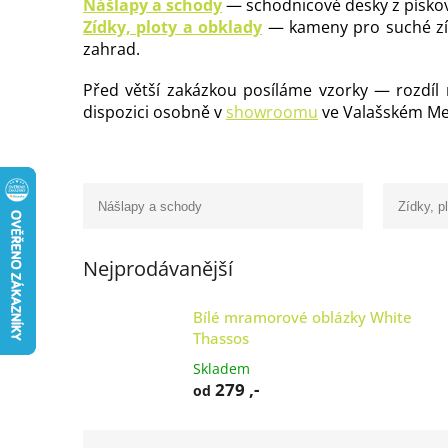
Nášlapy a schody
— schodnicové desky z pískov
Zídky, ploty a obklady
— kameny pro suché zídk
zahrad.
Před větší zakázkou posíláme vzorky — rozdíl
dispozici osobně v
showroomu
ve Valašském Me
Nášlapy a schody
Zídky, p
Nejprodávanější
Bílé mramorové oblázky White
Thassos
Skladem
279 ,-
od
Ř