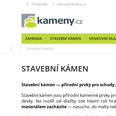
Přejít
792463366
eshop@kameny.cz
na
obsah
ZAHRADA
STAVEBNÍ KÁMEN
VENKOVNÍ DLA
Domů
STAVEBNÍ KÁMEN
STAVEBNÍ KÁMEN
Stavební kámen — přírodní prvky pro schody,
Stavební kámen jsou přírodní kamenné prvky pro
desky. Na rozdíl od dlažby zde hlavní roli hra
materiálem zacházíte
— nasucho, do malty neb