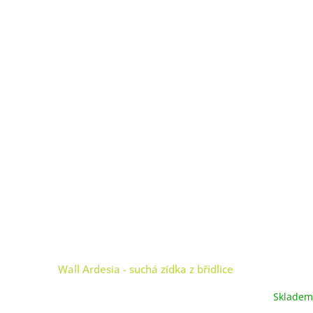
Wall Ardesia - suchá zídka z břidlice
Skladem
Průměrné
hodnocení