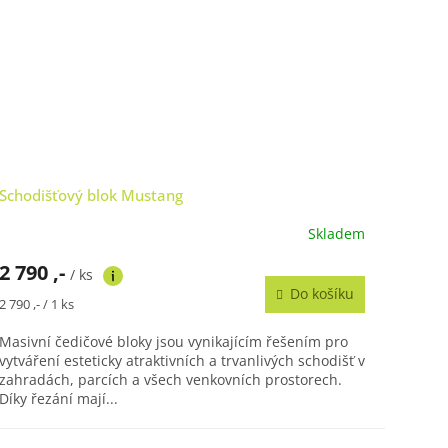
Schodišťový blok Mustang
Skladem
2 790 ,-
/ ks
Do košíku
Měrná
2 790 ,- / 1 ks
cena:
Masivní čedičové bloky jsou vynikajícím řešením pro
vytváření esteticky atraktivních a trvanlivých schodišť v
zahradách, parcích a všech venkovních prostorech.
Díky řezání mají...