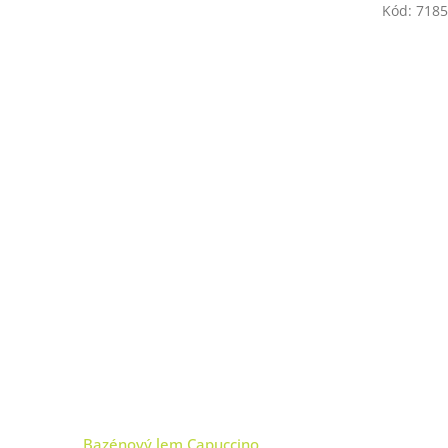
Kód:
7185
Bazénový lem Capuccino