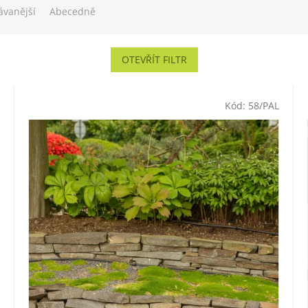
ávanější
Abecedně
OTEVŘÍT FILTR
Kód:
58/PAL