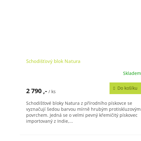
Schodišťový blok Natura
Skladem
Do košíku
2 790 ,-
/ ks
Schodišťové bloky Natura z přírodního pískovce se
vyznačují šedou barvou mírně hrubým protiskluzovým
povrchem. Jedná se o velmi pevný křemičitý pískovec
importovaný z Indie,...