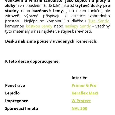
venkovní a vnitřní schodiště, jako čepice na ploty a
zídky
a v neposlední řadě také jako
zákrytové desky pro
studny
nebo
bazénové lemy
. Jsou nejen funkční, ale
zároveň výrazně přispívají k estetice zahradního
prostoru. Nejlépe se kombinují s dlažbou
T
iga Sand
y
,
kamennou
kostkou Sandy
nebo
nášlapy Sandy
- všechny
tyto materiály u nás najdete ve stejné barevnosti.
Desku nabízíme pouze v uvedených rozměrech.
K této desce doporučujeme:
Interiér
Penetrace
Primer G Pro
Lepidlo
Keraflex Maxi
Impregnace
W Protect
Spárovací hmota
NVL 300