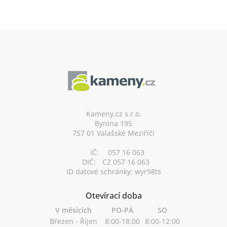
Z
á
p
a
t
í
Kameny.cz s.r.o.
Bynina 195
757 01 Valašské Meziříčí
IČ:
057 16 063
DIČ:
CZ 057 16 063
ID datové schránky: wyr98ts
Otevírací doba
V měsících
PO-PÁ
SO
Březen - Říjen
8:00-18:00
8:00-12:00