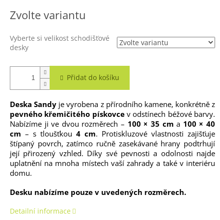
Měrná
Zvolte variantu
cena:
Vyberte si velikost schodišťové
desky
Přidat do košíku
Deska Sandy
je vyrobena z přírodního kamene, konkrétně z
pevného křemičitého pískovce
v odstínech béžové barvy.
Nabízíme ji ve dvou rozměrech –
100 × 35 cm
a
100 × 40
cm
– s tloušťkou
4 cm
. Protiskluzové vlastnosti zajišťuje
štípaný povrch, zatímco ručně zasekávané hrany podtrhují
její přirozený vzhled. Díky své pevnosti a odolnosti najde
uplatnění na mnoha místech vaší zahrady a také v interiéru
domu.
Desku nabízíme pouze v uvedených rozměrech.
Detailní informace