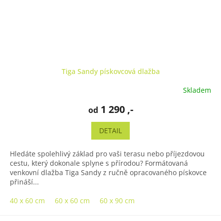
Tiga Sandy pískovcová dlažba
Skladem
Průměrné
hodnocení
1 290 ,-
od
produktu
je
4,8
DETAIL
z
5
Hledáte spolehlivý základ pro vaši terasu nebo příjezdovou
hvězdiček.
cestu, který dokonale splyne s přírodou? Formátovaná
venkovní dlažba Tiga Sandy z ručně opracovaného pískovce
přináší...
40 x 60 cm
60 x 60 cm
60 x 90 cm