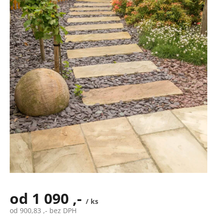
5
hvězdiček.
od
1 090 ,-
/ ks
od
900,83 ,-
bez DPH