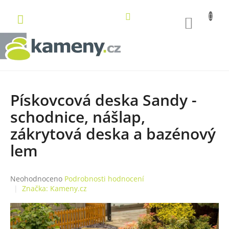
Přejít
na
NÁKUP
obsah
KOŠÍK
Pískovcová deska Sandy -
schodnice, nášlap,
zákrytová deska a bazénový
lem
Průměrné
Neohodnoceno
Podrobnosti hodnocení
hodnocení
Značka:
Kameny.cz
produktu
je
0,0
z