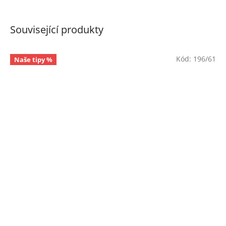
Související produkty
Kód:
196/61
Naše tipy %