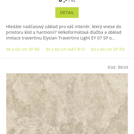
/ ks
DETAIL
Hledáte nadčasový základ pro váš interiér, který vnese do
prostoru klid a harmonii? Velkoformátová dlažba a obklad
imitace travertinu Elysian Travertino Light EY 07 SP o...
30 x 60 cm SP R9
30 x 60 cm NAT R10
60 x 60 cm SP R9
6
Kód:
BKX4