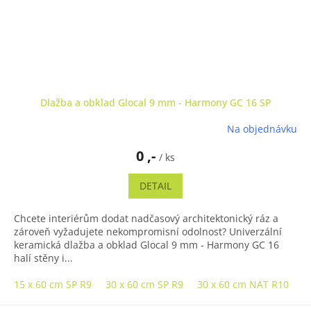
Dlažba a obklad Glocal 9 mm - Harmony GC 16 SP
Na objednávku
0 ,-
/ ks
DETAIL
Chcete interiérům dodat nadčasový architektonický ráz a
zároveň vyžadujete nekompromisní odolnost? Univerzální
keramická dlažba a obklad Glocal 9 mm - Harmony GC 16
halí stěny i...
15 x 60 cm SP R9
30 x 60 cm SP R9
30 x 60 cm NAT R10
3