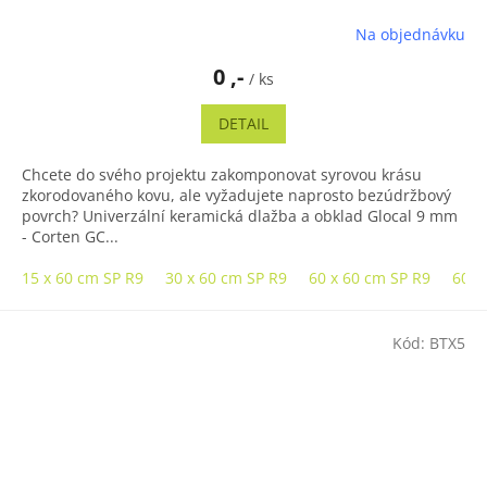
Na objednávku
0 ,-
/ ks
DETAIL
Chcete do svého projektu zakomponovat syrovou krásu
zkorodovaného kovu, ale vyžadujete naprosto bezúdržbový
povrch? Univerzální keramická dlažba a obklad Glocal 9 mm
- Corten GC...
15 x 60 cm SP R9
30 x 60 cm SP R9
60 x 60 cm SP R9
60 x
Kód:
BTX5