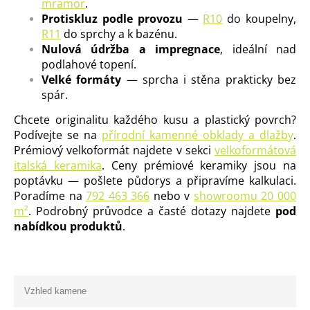
mramor
.
Protiskluz podle provozu
—
R10
do koupelny,
R11
do sprchy a k bazénu.
Nulová údržba a impregnace
, ideální nad
podlahové topení.
Velké formáty
— sprcha i stěna prakticky bez
spár.
Chcete originalitu každého kusu a plastický povrch?
Podívejte se na
přírodní kamenné obklady a dlažby
.
Prémiový velkoformát najdete v sekci
velkoformátová
italská keramika
. Ceny prémiové keramiky jsou na
poptávku — pošlete půdorys a připravíme kalkulaci.
Poradíme na
792 463 366
nebo v
showroomu 20 000
m²
. Podrobný průvodce a časté dotazy najdete
pod
nabídkou produktů
.
Vzhled kamene