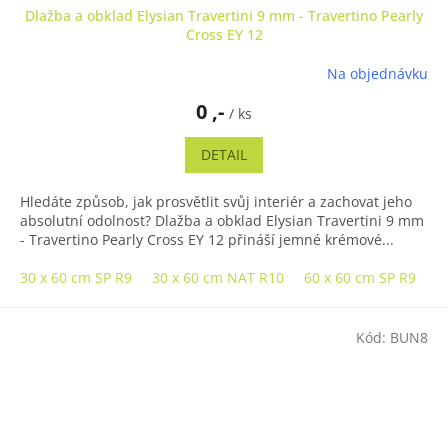
Dlažba a obklad Elysian Travertini 9 mm - Travertino Pearly
Cross EY 12
Na objednávku
0 ,-
/ ks
DETAIL
Hledáte způsob, jak prosvětlit svůj interiér a zachovat jeho
absolutní odolnost? Dlažba a obklad Elysian Travertini 9 mm
- Travertino Pearly Cross EY 12 přináší jemné krémové...
30 x 60 cm SP R9
30 x 60 cm NAT R10
60 x 60 cm SP R9
6
Kód:
BUN8