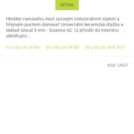
DETAIL
Hledáte rovnováhu mezi surovým industriálním stylem a
hřejivým pocitem domova? Univerzální keramická dlažba a
obklad Glocal 9 mm - Essence GC 12 přináší do interiéru
uklidňující...
15 x 60 cm SP R9
30 x 60 cm SP R9
30 x 60 cm NAT R10
3
Kód:
UK67