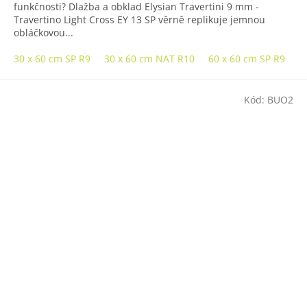
funkčnosti? Dlažba a obklad Elysian Travertini 9 mm -
Travertino Light Cross EY 13 SP věrně replikuje jemnou
obláčkovou...
30 x 60 cm SP R9
30 x 60 cm NAT R10
60 x 60 cm SP R9
6
Kód:
BUO2