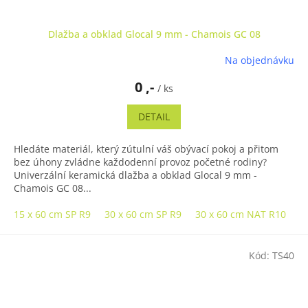
Dlažba a obklad Glocal 9 mm - Chamois GC 08
Na objednávku
0 ,-
/ ks
DETAIL
Hledáte materiál, který zútulní váš obývací pokoj a přitom
bez úhony zvládne každodenní provoz početné rodiny?
Univerzální keramická dlažba a obklad Glocal 9 mm -
Chamois GC 08...
15 x 60 cm SP R9
30 x 60 cm SP R9
30 x 60 cm NAT R10
3
Kód:
TS40