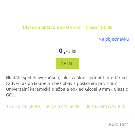
Dlažba a obklad Glocal 9 mm - Classic GC 05
Na objednávku
0 ,-
/ ks
DETAIL
Hledáte spolehlivý způsob, jak vizuálně sjednotit interiér od
zádveří až po koupelnu bez obav z poškození povrchu?
Univerzální keramická dlažba a obklad Glocal 9 mm - Classic
GC...
15 x 60 cm SP R9
30 x 60 cm SP R9
30 x 60 cm NAT R10
3
Kód:
TS41