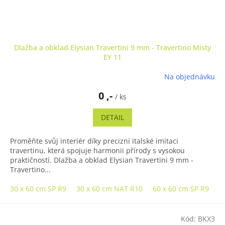
Dlažba a obklad Elysian Travertini 9 mm - Travertino Misty
EY 11
Na objednávku
0 ,-
/ ks
DETAIL
Proměňte svůj interiér díky precizní italské imitaci
travertinu, která spojuje harmonii přírody s vysokou
praktičností. Dlažba a obklad Elysian Travertini 9 mm -
Travertino...
30 x 60 cm SP R9
30 x 60 cm NAT R10
60 x 60 cm SP R9
6
Kód:
BKX3