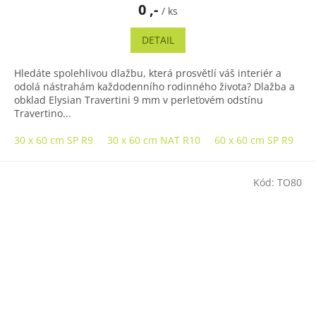
0 ,-
/ ks
DETAIL
Hledáte spolehlivou dlažbu, která prosvětlí váš interiér a
odolá nástrahám každodenního rodinného života? Dlažba a
obklad Elysian Travertini 9 mm v perleťovém odstínu
Travertino...
30 x 60 cm SP R9
30 x 60 cm NAT R10
60 x 60 cm SP R9
6
Kód:
TO80