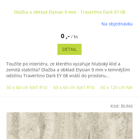
Dlažba a obklad Elysian 9 mm - Travertino Dark EY 08
Na objednávku
0 ,-
/ ks
DETAIL
Toužíte po interiéru, ze kterého vyzařuje hluboký klid a
zemitá stabilita? Dlažba a obklad Elysian 9 mm v temnějším
odstínu Travertino Dark EY 08 vnáší do prostoru...
30 x 60 cm NAT R10
60 x 60 cm NAT R10
60 x 120 cm NAT 
Kód:
BUN6