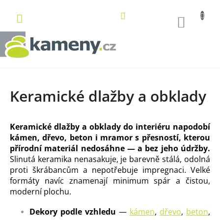
Přejít
na
NÁKUP
obsah
KOŠÍK
Keramické dlažby a obklady
Keramické dlažby a obklady do interiéru napodobí
kámen, dřevo, beton i mramor s přesností, kterou
přírodní materiál nedosáhne — a bez jeho údržby.
Slinutá keramika nenasakuje, je barevně stálá, odolná
proti škrábancům a nepotřebuje impregnaci. Velké
formáty navíc znamenají minimum spár a čistou,
moderní plochu.
Dekory podle vzhledu
—
kámen
,
dřevo
,
beton
,