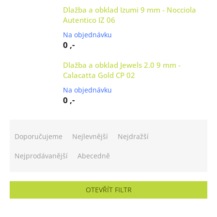
Dlažba a obklad Izumi 9 mm - Nocciola
Autentico IZ 06
Na objednávku
0 ,-
Dlažba a obklad Jewels 2.0 9 mm -
Calacatta Gold CP 02
Na objednávku
0 ,-
Ř
a
Doporučujeme
Nejlevnější
Nejdražší
z
e
Nejprodávanější
Abecedně
n
í
p
OTEVŘÍT FILTR
r
o
V