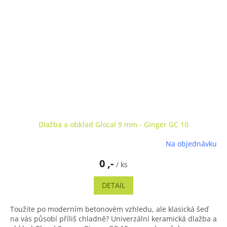
Dlažba a obklad Glocal 9 mm - Ginger GC 10
Na objednávku
0 ,-
/ ks
DETAIL
Toužíte po moderním betonovém vzhledu, ale klasická šeď
na vás působí příliš chladně? Univerzální keramická dlažba a