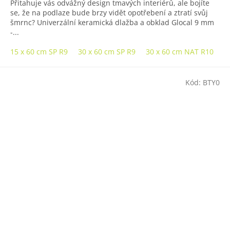
Přitahuje vás odvážný design tmavých interiérů, ale bojíte
se, že na podlaze bude brzy vidět opotřebení a ztratí svůj
šmrnc? Univerzální keramická dlažba a obklad Glocal 9 mm
-...
15 x 60 cm SP R9
30 x 60 cm SP R9
30 x 60 cm NAT R10
3
Kód:
BTY0