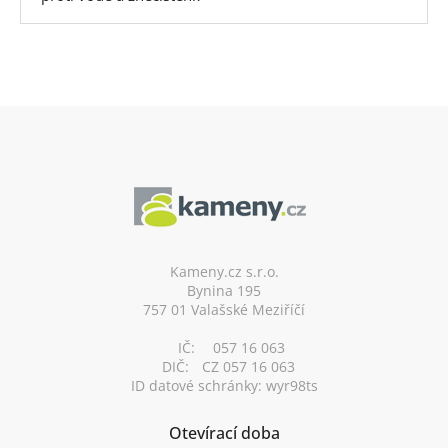
Z
á
p
a
t
í
Kameny.cz s.r.o.
Bynina 195
757 01 Valašské Meziříčí
IČ:
057 16 063
DIČ:
CZ 057 16 063
ID datové schránky: wyr98ts
Otevírací doba