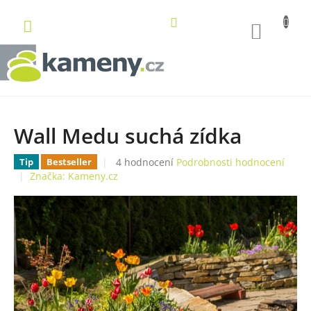
Přejít
na
NÁKUP
obsah
KOŠÍK
Wall Medu suchá zídka
Průměrné
4 hodnocení
Podrobnosti hodnocení
Tip
Bestseller
hodnocení
Značka:
Kameny.cz
produktu
je
4,8
z
5
hvězdiček.