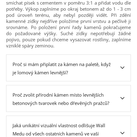
smíchat písek s cementem v poměru 3:1 a přidat vodu dle
potřeby. Výkop zaplníme po okraj betonem až do 1 - 3 cm
pod úroveň terénu, aby nebyl později vidět. Při zdění
kamenné zídky nejdříve položíme první vrstvu a pečlivě ji
srovnáme. Po položení první řady kamenů pokračujeme
do požadované výšky. Suché zídky nepotřebují žádné
pojivo, pouze pokud chceme vysazovat rostliny, zaplníme
vzniklé spáry zeminou.
Proč si mám připlatit za kámen na paletě, když
je lomový kámen levnější?
Proč zvolit přírodní kámen místo levnějších
betonových tvarovek nebo dřevěných pražců?
Jaká unikátní vizuální vlastnost odlišuje Wall
Medu od všech ostatních kamenů ve vaší