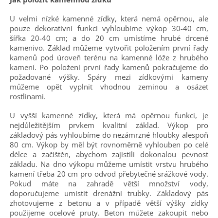
U velmi nízké kamenné zídky, která nemá opěrnou, ale
pouze dekorativní funkci vyhloubíme výkop 30-40 cm,
šířka 20-40 cm; a do 20 cm umístíme hrubé drcené
kamenivo. Základ můžeme vytvořit položením první řady
kamenů pod úroveň terénu na kamenné lóže z hrubého
kamení. Po položení první řady kamenů pokračujeme do
požadované výšky. Spáry mezi zídkovými kameny
můžeme opět vyplnit vhodnou zeminou a osázet
rostlinami.
U vyšší kamenné zídky, která má opěrnou funkci, je
nejdůležitějším prvkem kvalitní základ. Výkop pro
základový pás vyhloubíme do nezámrzné hloubky alespoň
80 cm. Výkop by měl být rovnoměrně vyhlouben po celé
délce a začištěn, abychom zajistili dokonalou pevnost
základu. Na dno výkopu můžeme umístit vrstvu hrubého
kamení třeba 20 cm pro odvod přebytečné srážkové vody.
Pokud máte na zahradě větší množství vody,
doporučujeme umístit drenážní trubky. Základový pás
zhotovujeme z betonu a v případě větší výšky zídky
použijeme ocelové pruty. Beton můžete zakoupit nebo