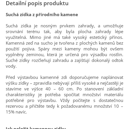
Detailní popis produktu
Suchá zídka z přírodního kamene
Suchá zídka je nosným prvkem zahrady, a umožňuje
srovnání terénu tak, aby byla plocha zahrady lépe
využitelná. Mimo jiné má také vysoký estetický přínos.
Kamenná zeď na sucho je tvořena z plochých kamenů bez
použití pojiva. Spáry mezi kameny mohou být ovšem
vyplněny zeminou, která je určená pro výsadbu rostlin.
Suché zídky rozčleňují zahradu a zajišťují dokonalý odtok
vody.
Před výstavbou kamenné zdi doporučujeme naplánovat
výšku zídky – zpravidla nebývají příliš vysoké a nejčastěji je
stavíme ve výšce 40 – 60 cm. Po stanovení základní
charakteristiky je potřeba spočítat množství materiálu
potřebné pro výstavbu. Vždy počítejte s dostatečnou
rezervou a přičtěte tedy k požadovanému množství 10 –
15% navíc.
Jak položit kamennou zídku