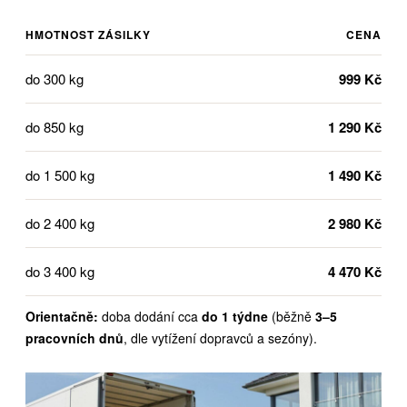
HMOTNOST ZÁSILKY
CENA
do 300 kg
999 Kč
do 850 kg
1 290 Kč
do 1 500 kg
1 490 Kč
do 2 400 kg
2 980 Kč
do 3 400 kg
4 470 Kč
Orientačně:
doba dodání cca
do 1 týdne
(běžně
3–5
pracovních dnů
, dle vytížení dopravců a sezóny).