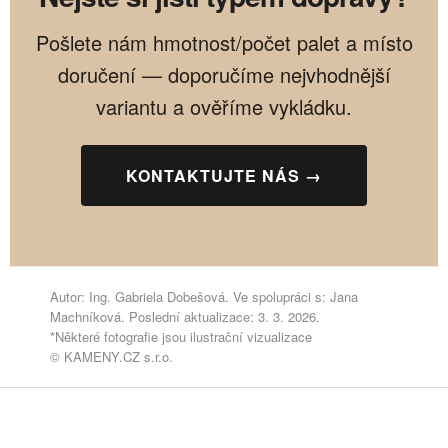
Pošlete nám hmotnost/počet palet a místo
doručení — doporučíme nejvhodnější
variantu a ověříme vykládku.
KONTAKTUJTE NÁS →
Autor: Ing. Gabriela Dobešová. Ve spolupráci s: Jana
Machníková. Poslední aktualizace: 3. 3. 2026.
*Některé fotografie jsou ilustrační vizualizace
© KAMENY.CZ s.r.o.
Z
á
p