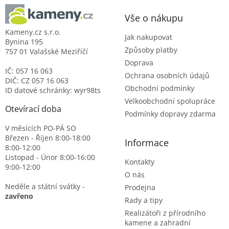
a
t
Vše o nákupu
í
Kameny.cz s.r.o.
Jak nakupovat
Bynina 195
Způsoby platby
757 01 Valašské Meziříčí
Doprava
IČ:
057 16 063
Ochrana osobních údajů
DIČ:
CZ 057 16 063
Obchodní podmínky
ID datové schránky: wyr98ts
Velkoobchodní spolupráce
Otevírací doba
Podmínky dopravy zdarma
V měsících
PO-PÁ
SO
Březen - Říjen
8:00-18:00
Informace
8:00-12:00
Listopad - Únor
8:00-16:00
Kontakty
9:00-12:00
O nás
Neděle a státní svátky -
Prodejna
zavřeno
Rady a tipy
Realizátoři z přírodního
kamene a zahradní