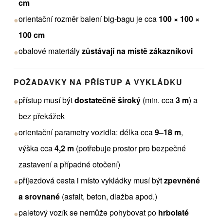
cm
orientační rozměr balení big-bagu je cca
100 × 100 ×
●
100 cm
obalové materiály
zůstávají na místě zákazníkovi
●
POŽADAVKY NA PŘÍSTUP A VYKLÁDKU
přístup musí být
dostatečně široký
(min. cca
3 m
) a
●
bez překážek
orientační parametry vozidla: délka cca
9–18 m
,
●
výška cca
4,2 m
(potřebuje prostor pro bezpečné
zastavení a případné otočení)
příjezdová cesta i místo vykládky musí být
zpevněné
●
a srovnané
(asfalt, beton, dlažba apod.)
paletový vozík se nemůže pohybovat po
hrbolaté
●