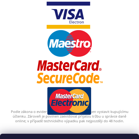
Podle zákona o evidenci tržeb je prodávající povinen vystavit kupujícímu
účtenku. Zároveň je povinen zaevidovat přijatou tržbu u správce daně
online; v případě technického výpadku pak nejpozději do 48 hodin.