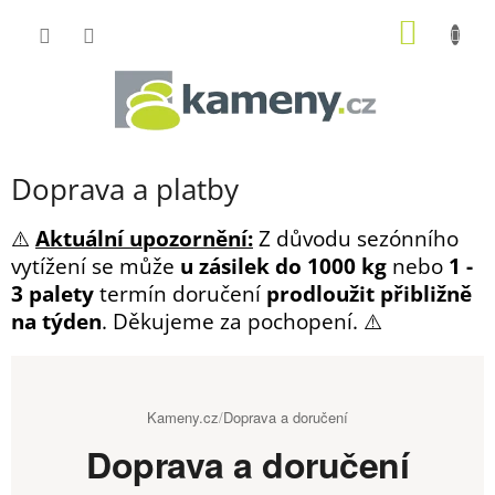
Přejít
NÁKUP
na
obsah
KOŠÍK
Doprava a platby
⚠️
Aktuální upozornění:
Z důvodu sezónního
vytížení se může
u zásilek do 1000 kg
nebo
1 -
3 palety
termín doručení
prodloužit přibližně
na týden
. Děkujeme za pochopení. ⚠️
Kameny.cz
/
Doprava a doručení
Doprava a doručení