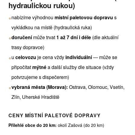
hydraulickou rukou)
nabízíme výhodnou
místní paletovou dopravu
s
●
vykládkou na místě (hydraulická ruka)
doručení
může trvat
1 až 7 dní i déle
(dle aktuální
●
trasy dopravce)
u
celovozu
je cena vždy
individuální
— může se
●
připočítat
mýtné
a další služby dle situace (vždy
potvrzujeme s dispečerem)
vybraná města (Morava):
Ostrava, Olomouc, Vsetín,
●
Zlín, Uherské Hradiště
CENY MÍSTNÍ PALETOVÉ DOPRAVY
Přilehlé obce do 20 km:
okolí Zašová (do 20 km)