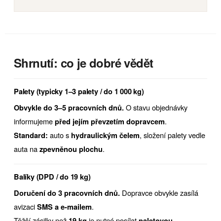
Shrnutí: co je dobré vědět
Palety (typicky 1–3 palety / do 1 000 kg)
O stavu objednávky
Obvykle do 3–5 pracovních dnů.
informujeme
.
před jejím převzetím dopravcem
auto s
, složení palety vedle
Standard:
hydraulickým čelem
auta na
.
zpevněnou plochu
Balíky (DPD / do 19 kg)
Dopravce obvykle zasílá
Doručení do 3 pracovních dnů.
avizaci
.
SMS a e-mailem
Těžší zásilky než
je nutné posílat
19 kg
paletovou