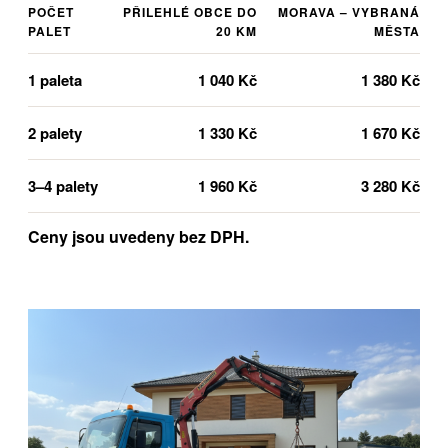
POČET
PŘILEHLÉ OBCE DO
MORAVA – VYBRANÁ
PALET
20 KM
MĚSTA
1 paleta
1 040 Kč
1 380 Kč
2 palety
1 330 Kč
1 670 Kč
3–4 palety
1 960 Kč
3 280 Kč
Ceny jsou uvedeny bez DPH.