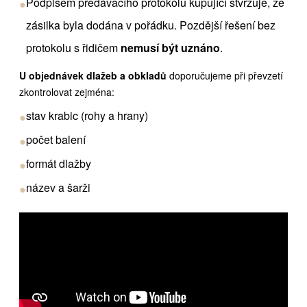
Podpisem předávacího protokolu kupující stvrzuje, že
●
zásilka byla dodána v pořádku. Pozdější řešení bez
protokolu s řidičem
nemusí být uznáno
.
U objednávek dlažeb a obkladů
doporučujeme při převzetí
zkontrolovat zejména:
stav krabic (rohy a hrany)
●
počet balení
●
formát dlažby
●
název a šarži
●