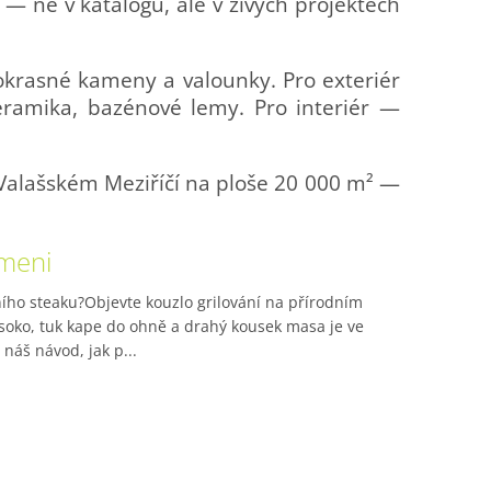
 ne v katalogu, ale v živých projektech
 okrasné kameny a valounky. Pro exteriér
keramika, bazénové lemy. Pro interiér —
Valašském Meziříčí na ploše 20 000 m² —
ameni
ního steaku?Objevte kouzlo grilování na přírodním
ysoko, tuk kape do ohně a drahý kousek masa je ve
náš návod, jak p...