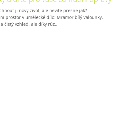
hnout jí nový život, ale nevíte přesně jak?
í prostor v umělecké dílo: Mramor bílý valounky.
čistý vzhled, ale díky růz...