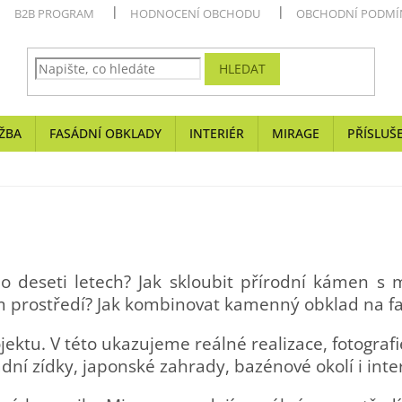
B2B PROGRAM
HODNOCENÍ OBCHODU
OBCHODNÍ PODMÍ
HLEDAT
ŽBA
FASÁDNÍ OBKLADY
INTERIÉR
MIRAGE
PŘÍSLUŠ
po deseti letech? Jak skloubit přírodní kámen s
m prostředí? Jak kombinovat kamenný obklad na f
jektu. V této ukazujeme reálné realizace, fotogra
adní zídky, japonské zahrady, bazénové okolí i inter