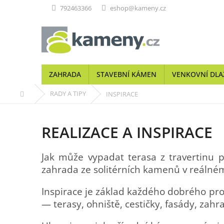
Přejít
792463366
eshop@kameny.cz
na
obsah
ZAHRADA
STAVEBNÍ KÁMEN
VENKOVNÍ DLA
Domů
RADY A TIPY
INSPIRACE
REALIZACE A INSPIRACE
Jak může vypadat terasa z travertinu 
zahrada ze solitérních kamenů v reálné
Inspirace je základ každého dobrého pro
— terasy, ohniště, cestičky, fasády, zahr