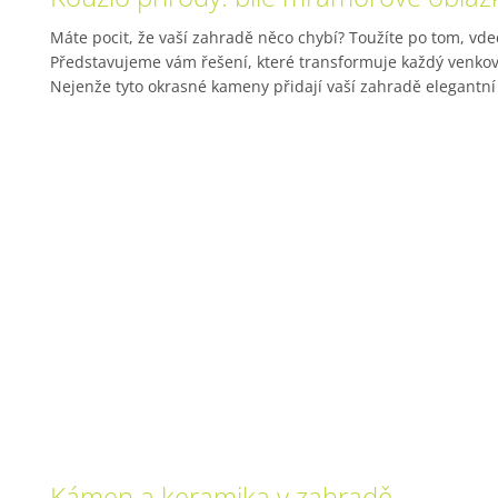
Máte pocit, že vaší zahradě něco chybí? Toužíte po tom, vdec
Představujeme vám řešení, které transformuje každý venkovn
Nejenže tyto okrasné kameny přidají vaší zahradě elegantní a 
Kámen a keramika v zahradě