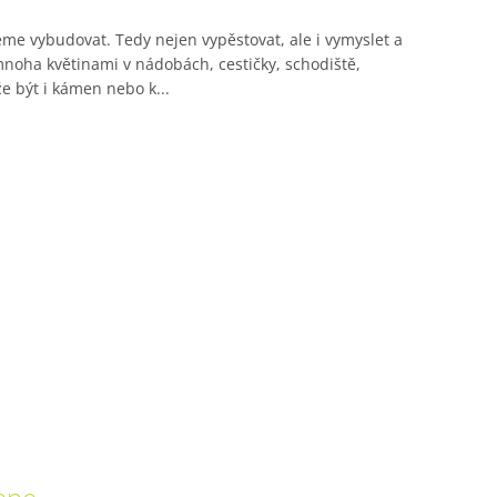
eme vybudovat. Tedy nejen vypěstovat, ale i vymyslet a
 mnoha květinami v nádobách, cestičky, schodiště,
e být i kámen nebo k...