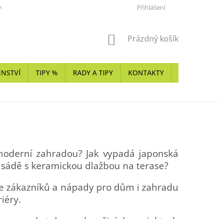
NKY
KARIÉRA
REALIZÁTOŘI Z PŘÍRODNÍHO KAMENE, KERAMIKY
Přihlášení
NÁKUPNÍ
Prázdný košík
KOŠÍK
ENSTVÍ
TIPY %
RADY A TIPY
KONTAKTY
SHOWROO
 moderní zahradou? Jak vypadá japonská
asádě s keramickou dlažbou na terase?
fie zákazníků a nápady pro dům i zahradu
iéry.