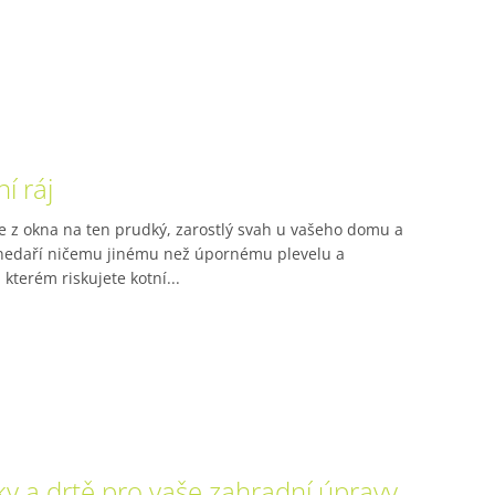
í ráj
e z okna na ten prudký, zarostlý svah u vašeho domu a
e nedaří ničemu jinému než úpornému plevelu a
kterém riskujete kotní...
ky a drtě pro vaše zahradní úpravy