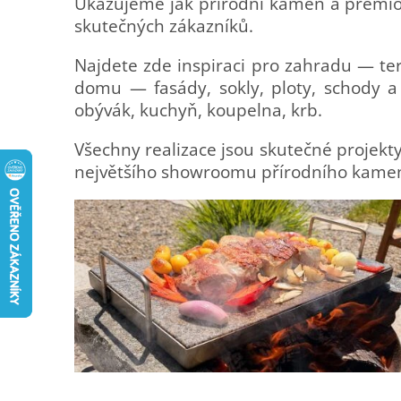
Ukazujeme jak přírodní kámen a prémiov
skutečných zákazníků.
Najdete zde inspiraci pro zahradu — ter
domu — fasády, sokly, ploty, schody a 
obývák, kuchyň, koupelna, krb.
Všechny realizace jsou skutečné projek
největšího showroomu přírodního kamen
V
ý
p
i
s
č
l
á
n
k