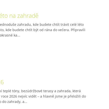
léto na zahradě
jednoduše zahradu, kde budete chtít trávit celé léto
o, kde budete chtít být od rána do večera. Připravili
okrasné ka...
26
í teplé tóny, bezúdržbové terasy a zahrada, která
roce 2026 nejvíc vidět – a hlavně jsme je přeložili do
o do zahrady, a...