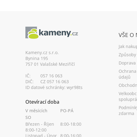
Z
á
VŠE O
p
a
Jak naku
t
Kameny.cz s.r.o.
Způsoby 
Bynina 195
í
Doprava
757 01 Valašské Meziříčí
Ochrana
IČ:
057 16 063
údajů
DIČ:
CZ 057 16 063
Obchodn
ID datové schránky: wyr98ts
Velkoobc
spoluprá
Otevírací doba
Podmínk
V měsících
PO-PÁ
zdarma
SO
Březen - Říjen
8:00-18:00
8:00-12:00
Listopad - Únor
8:00-16:00