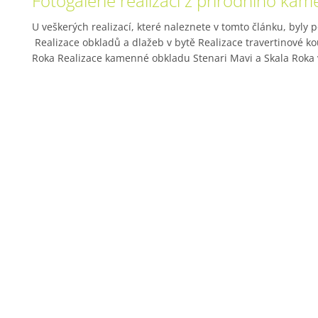
Fotogalerie realizací z přírodního ka
U veškerých realizací, které naleznete v tomto článku, byly
Realizace obkladů a dlažeb v bytě Realizace travertinové 
Roka Realizace kamenné obkladu Stenari Mavi a Skala Roka v
O