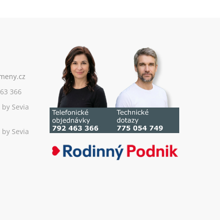
63 366
 by Sevia
 by Sevia