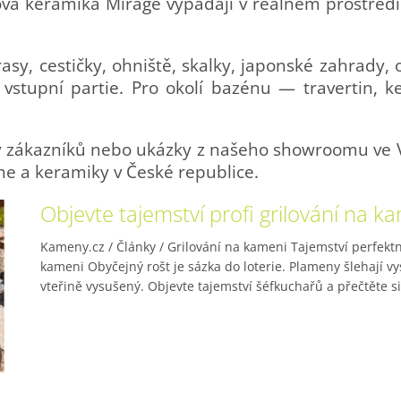
á keramika Mirage vypadají v reálném prostředí —
asy, cestičky, ohniště, skalky, japonské zahrady,
vstupní partie. Pro okolí bazénu — travertin, 
ty zákazníků nebo ukázky z našeho showroomu ve 
e a keramiky v České republice.
Objevte tajemství profi grilování na k
Kameny.cz / Články / Grilování na kameni Tajemství perfekt
kameni Obyčejný rošt je sázka do loterie. Plameny šlehají v
vteřině vysušený. Objevte tajemství šéfkuchařů a přečtěte si 