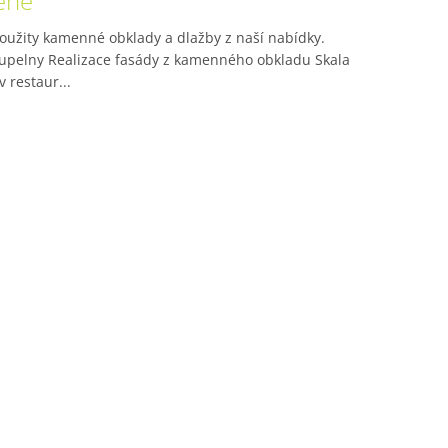
mene
 použity kamenné obklady a dlažby z naší nabídky.
koupelny Realizace fasády z kamenného obkladu Skala
 restaur...