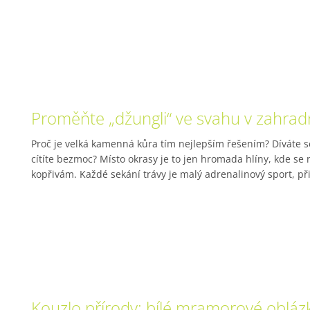
Proměňte „džungli“ ve svahu v zahradn
Proč je velká kamenná kůra tím nejlepším řešením? Díváte s
cítíte bezmoc? Místo okrasy je to jen hromada hlíny, kde s
kopřivám. Každé sekání trávy je malý adrenalinový sport, při 
Kouzlo přírody: bílé mramorové obláz