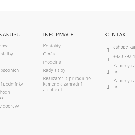
v
l
á
d
a
c
 NÁKUPU
INFORMACE
KONTAKT
í
p
povat
Kontakty
r
platby
O nás
v
+420 792 4
k
Prodejna
Kameny.cz
y
 osobních
Rady a tipy
no
v
ý
Realizátoři z přírodního
Kameny.cz
p
í podmínky
kamene a zahradní
no
i
architekti
hodní
s
ce
u
y dopravy