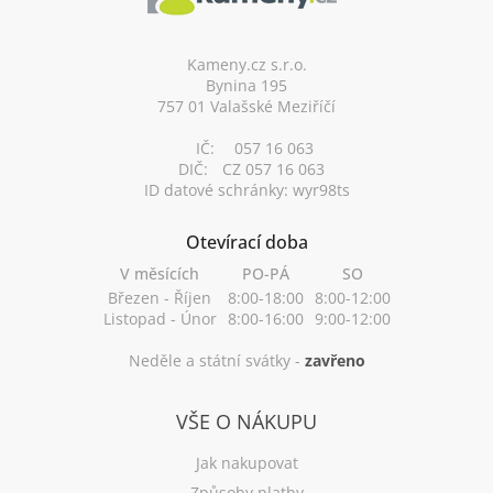
a
t
í
Kameny.cz s.r.o.
Bynina 195
757 01 Valašské Meziříčí
IČ:
057 16 063
DIČ:
CZ 057 16 063
ID datové schránky: wyr98ts
Otevírací doba
V měsících
PO-PÁ
SO
Březen - Říjen
8:00-18:00
8:00-12:00
Listopad - Únor
8:00-16:00
9:00-12:00
Neděle a státní svátky -
zavřeno
VŠE O NÁKUPU
Jak nakupovat
Způsoby platby