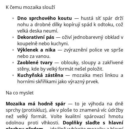
K čemu mozaika slouží
Dno sprchového koutu
— hustá síť spár drží
nohu a drobné dílky kopírují spád k odtoku, což
velká deska neumí.
Dekorativní pás
— oživí jednobarevný obklad v
koupelně nebo kuchyni.
Výklenek a nika
— zvýraznění police ve sprše
nebo za vanou.
Zaoblené tvary
— oblouky, sloupy a zakřivené
stěny, kde by velký formát nešel položit.
Kuchyňská zástěna
— mozaika mezi linkou a
horními skříňkami jako výrazný prvek.
Na co myslet
Mozaika má hodně spár
— to je výhoda na dně
sprchy (protiskluz), ale v ploše to znamená víc údržby
než velký formát. Volte kvalitní spárovací hmotu
odolnou proti vlhkosti.
Doplňky slaďte s hlavní
plochou předem
— ideálně vybírejte mozaiku a hlavní