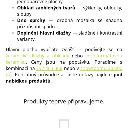
jednobarevné plochy.
Obklad zaoblených tvarů
— výklenky, oblouky,
sloupy.
Dno sprchy
— drobná mozaika se snadno
přizpůsobí spádu.
Doplnění hlavní dlažby
— sladěné i kontrastní
varianty.
Hlavní plochu vybíráte zvlášť — podívejte se na
keramické dlažby a obklady
nebo
velkoformátovou
keramiku
. Ceny jsou na poptávku. Poradíme s
kombinací na
792 463 366
nebo v
showroomu 20 000
m²
. Podrobný průvodce a časté dotazy najdete
pod
nabídkou produktů
.
Produkty teprve připravujeme.