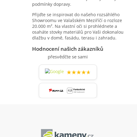
podmínky dopravy.
Přijďte se inspirovat do našeho rozsáhlého
Showroomu ve Valašském Meziříčí o rozloze
20.000 m². Na vlastní oči si prohlédnete a
osaháte stovky materiálů pro Vaši dokonalou
dlažbu v domě, fasádu, terasu i zahradu.
Hodnocení našich zákazníků
přesvědčte se sami
★★★★★
Z
á
p