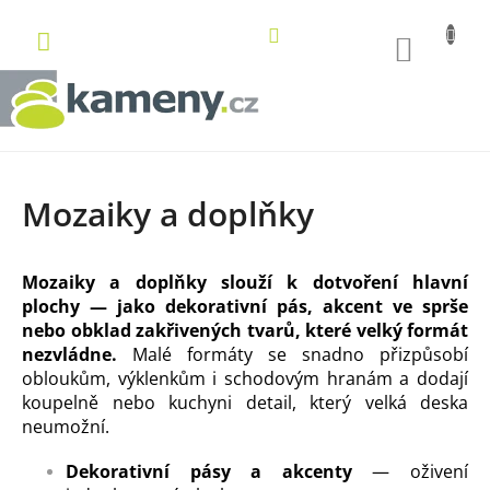
Přejít
na
NÁKUP
obsah
KOŠÍK
Mozaiky a doplňky
Mozaiky a doplňky slouží k dotvoření hlavní
plochy — jako dekorativní pás, akcent ve sprše
nebo obklad zakřivených tvarů, které velký formát
nezvládne.
Malé formáty se snadno přizpůsobí
obloukům, výklenkům i schodovým hranám a dodají
koupelně nebo kuchyni detail, který velká deska
neumožní.
Dekorativní pásy a akcenty
— oživení