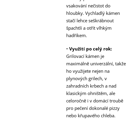
vsakování nečistot do
hloubky. Vychladlý kámen
stačí lehce seškrábnout
špachtlí a otřít vlhkým
hadříkem.
•
Využití po celý rok:
Grilovací kámen je
maximálně univerzální, takže
ho využijete nejen na
plynových grilech, v
zahradních krbech a nad
klasickým ohništěm, ale
celoročně i v domácí troubě
pro pečení dokonalé pizzy
nebo křupavého chleba.