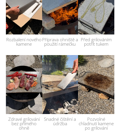
Rozbalení nového
Příprava ohniště a
Před grilováním
kamene
použití rámečku
potřít tukem
Zdravé grilování
Snadné čištění a
Pozvolné
bez přímého
údržba
chladnutí kamene
ohně
po grilování