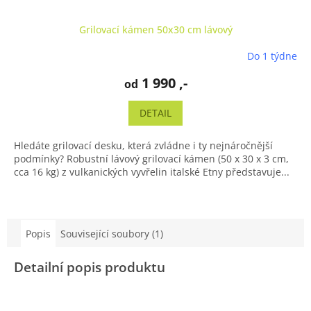
Grilovací kámen 50x30 cm lávový
Do 1 týdne
Průměrné
hodnocení
1 990 ,-
od
produktu
je
5,0
DETAIL
z
5
Hledáte grilovací desku, která zvládne i ty nejnáročnější
hvězdiček.
podmínky? Robustní lávový grilovací kámen (50 x 30 x 3 cm,
cca 16 kg) z vulkanických vyvřelin italské Etny představuje...
Popis
Související soubory (1)
Detailní popis produktu