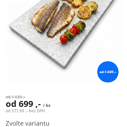
od 1 039 ,-
od 1 039 ,-
od
699 ,-
/ ks
od
577,69 ,-
bez DPH
Měrná
Zvolte variantu
cena: