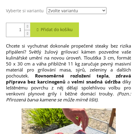
Vyberte si variantu
Přidat do košíku
Chcete si vychutnat dokonale propečené steaky bez rizika
připálení? Světlý žulový grilovací kámen pozvedne vaše
kulinářské umění na novou úroveň. Tloušťka 3 cm, formát
50 x 30 cm a váha přibližně 11 kg zaručuje pevný masivní
materiál pro grilování masa, sýrů, zeleniny a dalších
pochoutek.
Rovnoměrné rozložení tepla
,
zdravá
příprava bez karcinogenů
a
velmi snadná údržba
díky
leštěnému povrchu z něj dělají spolehlivou volbu pro
venkovní plynové grily i běžné domácí trouby.
(Pozn.:
Přirozená barva kamene se může mírně lišit).