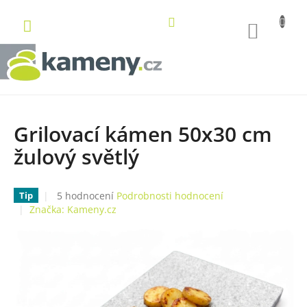
Přejít
na
NÁKUP
obsah
KOŠÍK
Grilovací kámen 50x30 cm
žulový světlý
Průměrné
5 hodnocení
Podrobnosti hodnocení
Tip
hodnocení
Značka:
Kameny.cz
produktu
je
5,0
z
5
hvězdiček.