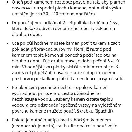
Oheň pod kamenem roztopte pozvolna tak, aby plamen
dosahoval na spodní plochu kamene, optimální výška
umístění je cca 30 – 40 cm nad ohništěm.
Doporučujeme přikládat 2 – 4 polínka tvrdého dřeva,
které dokáže udržet rovnoměrně tepelný základ na
dlouhou dobu.
Cca po půl hodině můžete kámen potřít tukem a začít
pokládat připravené suroviny. Není již nutné pod
kamenem topit, kámen si ponechá pečící teplotu na
dlouhou dobu. Dle druhu masa je doba pečení 5 - 10
min. Vhodnější jsou plátky slabší s minimem oleje. K
zamezení připékání masa ke kameni doporučujeme
před první pokládkou plátků kámen lehce posypat solí.
Po ukončení pečení ponechte rozpálený kámen
vychladnout přirozenou cestou. Zásadně ho
nezchlazujte vodou. Studený kámen čistěte teplou
vodou a pro odstranění spečené vrstvy na vyleštěném
povrchu kamene můžete použít škrabku (špachtli).
Pokud je nutné manipulovat s horkým kamenem
(nedoporučujeme to), kat buďte opatrní a používejte
ochranné rukavice.