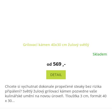
Grilovací kámen 40x30 cm žulový světlý
Skladem
Průměrné
hodnocení
569 ,-
od
produktu
je
5,0
DETAIL
z
5
Chcete si vychutnat dokonale propečené steaky bez rizika
hvězdiček.
připálení? Světlý žulový grilovací kámen pozvedne vaše
kulinářské umění na novou úroveň. Tloušťka 3 cm, formát 40
x 30...