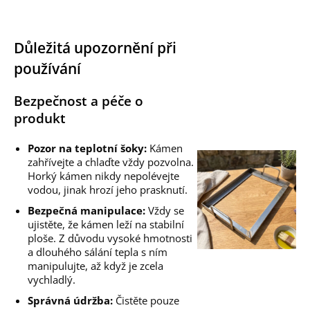
Důležitá upozornění při
používání
Bezpečnost a péče o
produkt
Pozor na teplotní šoky:
Kámen
zahřívejte a chlaďte vždy pozvolna.
Horký kámen nikdy nepolévejte
vodou, jinak hrozí jeho prasknutí.
Bezpečná manipulace:
Vždy se
ujistěte, že kámen leží na stabilní
ploše. Z důvodu vysoké hmotnosti
a dlouhého sálání tepla s ním
manipulujte, až když je zcela
vychladlý.
Správná údržba:
Čistěte pouze