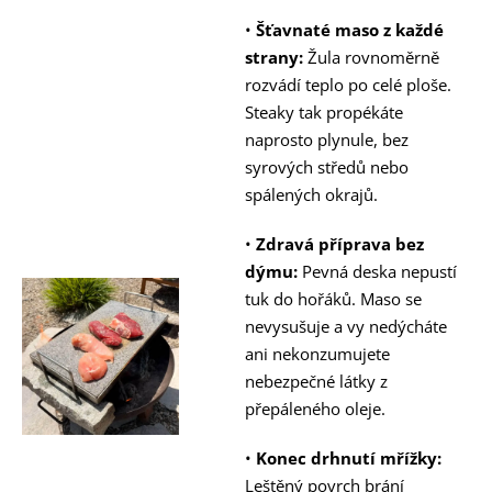
•
Šťavnaté maso z každé
strany:
Žula rovnoměrně
rozvádí teplo po celé ploše.
Steaky tak propékáte
naprosto plynule, bez
syrových středů nebo
spálených okrajů.
•
Zdravá příprava bez
dýmu:
Pevná deska nepustí
tuk do hořáků. Maso se
nevysušuje a vy nedýcháte
ani nekonzumujete
nebezpečné látky z
přepáleného oleje.
•
Konec drhnutí mřížky:
Leštěný povrch brání