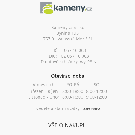
p
a
t
í
Kameny.cz s.r.o.
Bynina 195
757 01 Valašské Meziříčí
IČ:
057 16 063
DIČ:
CZ 057 16 063
ID datové schránky: wyr98ts
Otevírací doba
V měsících
PO-PÁ
SO
Březen - Říjen
8:00-18:00
8:00-12:00
Listopad - Únor
8:00-16:00
9:00-12:00
Neděle a státní svátky -
zavřeno
VŠE O NÁKUPU