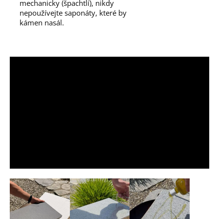
mechanicky (špachtlí), nikdy
nepoužívejte saponáty, které by
kámen nasál.