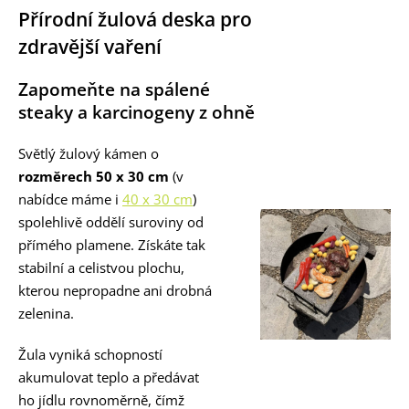
Přírodní žulová deska pro
zdravější vaření
Zapomeňte na spálené
steaky a karcinogeny z ohně
Světlý žulový kámen o
rozměrech 50 x 30 cm
(v
nabídce máme i
40 x 30 cm
)
spolehlivě oddělí suroviny od
přímého plamene. Získáte tak
stabilní a celistvou plochu,
kterou nepropadne ani drobná
zelenina.
Žula vyniká schopností
akumulovat teplo a předávat
ho jídlu rovnoměrně, čímž