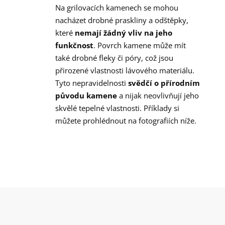
Na grilovacích kamenech se mohou
nacházet drobné praskliny a odštěpky,
které
nemají žádný vliv na jeho
funkčnost
. Povrch kamene může mít
také drobné fleky či póry, což jsou
přirozené vlastnosti lávového materiálu.
Tyto nepravidelnosti
svědčí o přírodním
původu kamene
a nijak neovlivňují jeho
skvělé tepelné vlastnosti. Příklady si
můžete prohlédnout na fotografiích níže.
Z
á