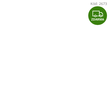
Kód:
2673
Z
ZDARMA
D
A
R
M
A