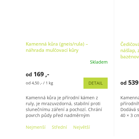
Kamenná kůra (gneis/rula) –
Čedičová
náhrada mulčovací kůry
nášlap, 
bazénov
Skladem
Průměrné
hodnocení
Průměrn
169 ,-
od
produktu
hodnoce
je
produkt
539 
od
Měrná
od 4,50 ,- / 1 kg
DETAIL
4,9
je
cena:
z
5,0
Kamenná kůra je přírodní kámen z
Kamenná 
5
z
ruly, je mrazuvzdorná, stabilní proti
přírodní
hvězdiček.
5
slunečnímu záření a pochozí. Chrání
Dodává s
hvězdiče
povrch půdy před nadměrným
40 × 3 cm
vypařováním vody a zaplevelením. Má
umožňují 
krásný...
Nejmenší
Střední
Největší