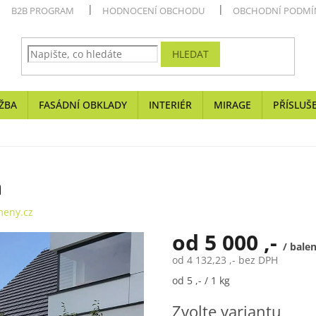
B2B PROGRAM
HODNOCENÍ OBCHODU
OBCHODNÍ PODMÍ
HLEDAT
ŽBA
FASÁDNÍ OBKLADY
INTERIÉR
MIRAGE
PŘÍSLUŠ
á
eny.cz
od
5 000 ,-
/ bale
od
4 132,23 ,-
bez DPH
Měrná
od 5 ,- / 1 kg
cena:
Zvolte variantu