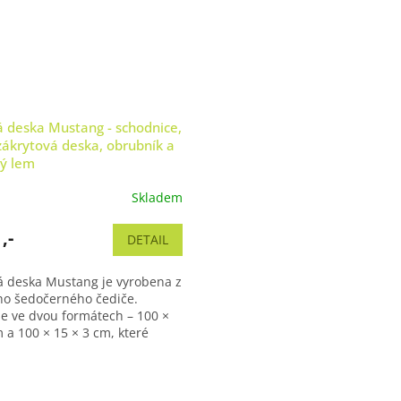
 deska Mustang - schodnice,
zákrytová deska, obrubník a
ý lem
Skladem
é
ní
u
,-
DETAIL
deska Mustang je vyrobena z
ho šedočerného čediče.
e ve dvou formátech – 100 ×
k.
 a 100 × 15 × 3 cm, které
široké možnosti využití pro...