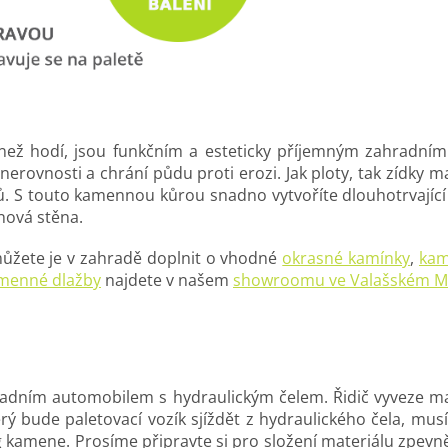
 než hodí, jsou funkčním a esteticky příjemným zahradním
rovnosti a chrání půdu proti erozi. Jak ploty, tak zídky ma
ů.
S touto kamennou kůrou snadno vytvoříte dlouhotrvající 
onová stěna.
ůžete je v zahradě doplnit o vhodné
okrasné kamínky
,
kam
menné dlažby
najdete v našem
showroomu ve Valašském Me
ladním automobilem s hydraulickým čelem. Řidič vyveze mat
erý bude paletovací vozík sjíždět z hydraulického čela, mus
g kamene. Prosíme připravte si pro složení materiálu zpev