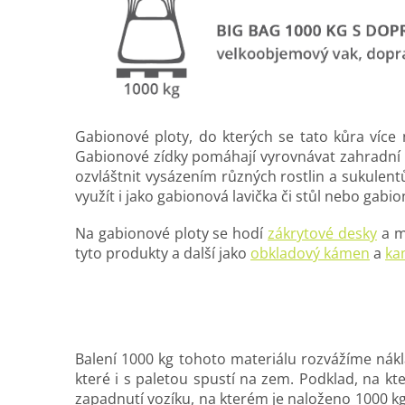
Gabionové ploty, do kterých se tato kůra více
Gabionové zídky pomáhají vyrovnávat zahradní ne
ozvláštnit vysázením různých rostlin a sukulent
využít i jako gabionová lavička či stůl nebo gabi
Na gabionové ploty se hodí
zákrytové desky
a m
tyto produkty a další jako
obkladový kámen
a
ka
Balení 1000 kg tohoto materiálu rozvážíme nák
které i s paletou spustí na zem. Podklad, na kt
zapadnutí vozíku, na kterém je naloženo 1000 k