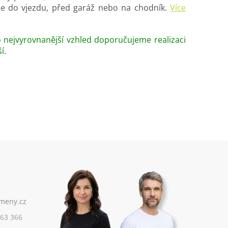
 je do vjezdu, před garáž nebo na chodník.
Více
co nejvyrovnanější vzhled doporučujeme realizaci
í.
63 366