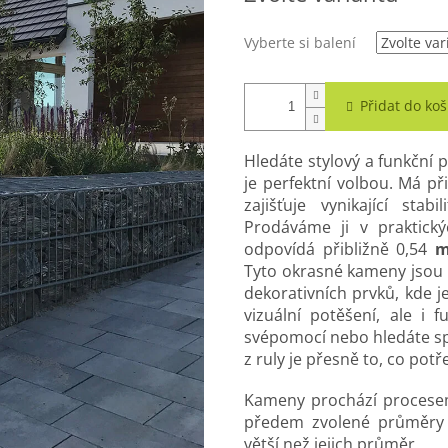
Vyberte si balení
Přidat do koš
Hledáte stylový a funkční
je perfektní volbou. Má př
zajišťuje vynikající sta
Prodáváme ji v praktick
odpovídá přibližně 0,54
m
Tyto okrasné kameny jsou i
dekorativních prvků, kde je
vizuální potěšení, ale i 
svépomocí nebo hledáte sp
z ruly je přesně to, co potř
Kameny prochází procesem
předem zvolené průměry m
větší než jejich průměr.