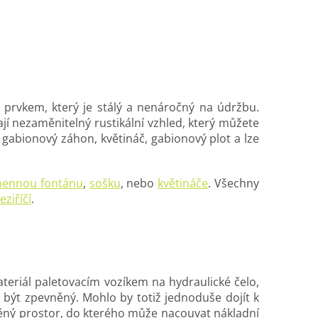
 prvkem, který je stálý a nenáročný na údržbu.
jí nezaměnitelný rustikální vzhled, který můžete
gabionový záhon, květináč, gabionový plot a lze
ennou fontánu
,
sošku
, nebo
květináče
. Všechny
ziříčí
.
eriál paletovacím vozíkem na hydraulické čelo,
í být zpevněný. Mohlo by totiž jednoduše dojít k
něný prostor, do kterého může nacouvat nákladní