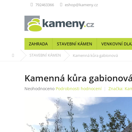
Přejít
792463366
eshop@kameny.cz
na
obsah
ZAHRADA
STAVEBNÍ KÁMEN
VENKOVNÍ DLA
Domů
STAVEBNÍ KÁMEN
Kamenná kůra gabionová
Kamenná kůra gabionov
Průměrné
Neohodnoceno
Podrobnosti hodnocení
Značka:
Kam
hodnocení
produktu
je
0,0
z
5
hvězdiček.