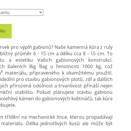
íku
 prvek pro výplň gabionů? Naše kamenná kůra z ruly
ibližný průměr 6 - 15 cm a délku cca 8 - 15 cm. To
bilitu a estetiku Vašich gabionových konstrukcí.
ých baleních Big Bag o hmotnosti 1000 kg, což
³
materiálu, připraveného k okamžitému použití.
deální pro stavbu gabionových plotů, zdí a dalších
jich přirozená odolnost a trvanlivost přináší nejen
funkční stabilitu. Pokud plánujete stavbu gabionu
olehlivý kámen do gabionových květináčů, tak kůra
ebujete.
 třídění na mechanické lince, kterou propadávají
ateriálu. Délka jednotlivých kusů ale může být