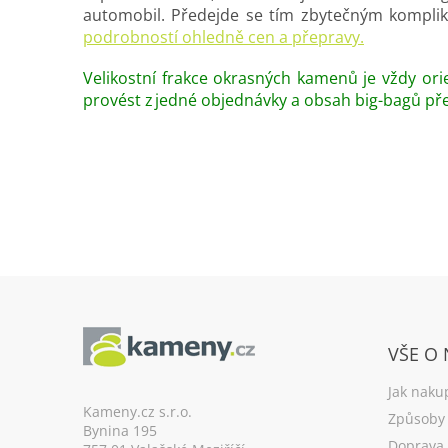
automobil. Předejde se tím zbytečným komplika
podrobností ohledně cen a přepravy.
Velikostní frakce okrasných kamenů je vždy orie
provést z jedné objednávky a obsah big-bagů př
Z
á
VŠE O
p
a
Jak naku
t
Kameny.cz s.r.o.
Způsoby 
Bynina 195
í
Doprava