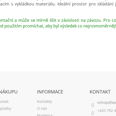
cím s vykládkou materiálu. Ideální prostor pro skládání
ntační a může se mírně lišit v závislosti na závozu. Pro 
ed použitím promíchat, aby byl výsledek co nejrovnoměrnějš
 NÁKUPU
INFORMACE
KONTAKT
povat
Kontakty
platby
O nás
+420 792 4
Prodejna