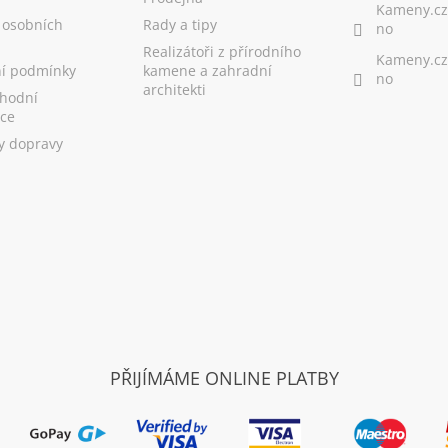
Kameny.cz
 osobních
Rady a tipy
no
Realizátoři z přírodního
Kameny.cz
í podmínky
kamene a zahradní
no
architekti
hodní
ce
y dopravy
PŘIJÍMÁME ONLINE PLATBY