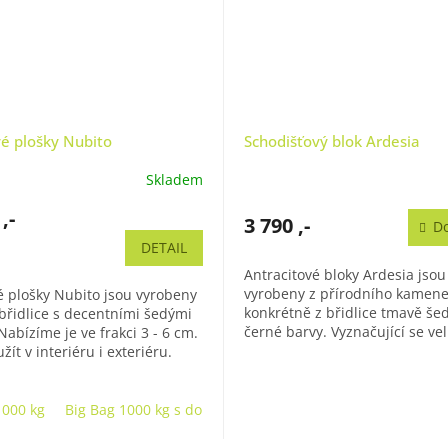
vé plošky Nubito
Schodišťový blok Ardesia
Skladem
é
ní
,-
u
3 790 ,-
Do
DETAIL
Antracitové bloky Ardesia jsou
vyrobeny z přírodního kamene
plošky Nubito jsou vyrobeny
konkrétně z břidlice tmavě šed
 břidlice s decentními šedými
k.
černé barvy. Vyznačující se ve
Nabízíme je ve frakci 3 - 6 cm.
pevností a oděruvzdorností. Je
užít v interiéru i exteriéru.
kusy...
okrasných...
1000 kg
Big Bag 1000 kg s dopravou*
25 kg