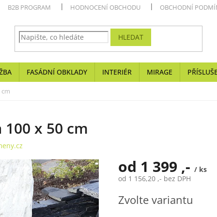
B2B PROGRAM
HODNOCENÍ OBCHODU
OBCHODNÍ PODMÍ
HLEDAT
ŽBA
FASÁDNÍ OBKLADY
INTERIÉR
MIRAGE
PŘÍSLUŠ
0 cm
a 100 x 50 cm
eny.cz
od
1 399 ,-
/ ks
od
1 156,20 ,-
bez DPH
Měrná
Zvolte variantu
cena: