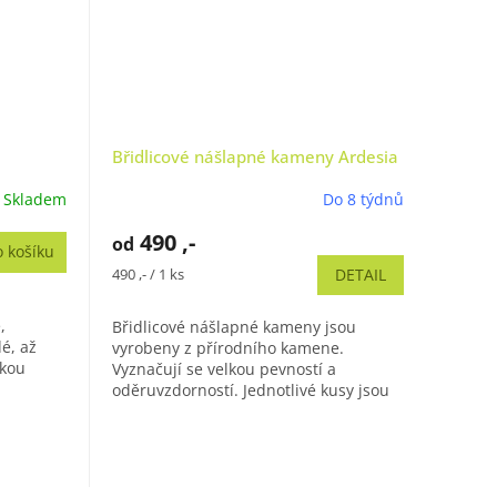
Břidlicové nášlapné kameny Ardesia
Skladem
Do 8 týdnů
490 ,-
od
 košíku
Měrná
490 ,- / 1 ks
DETAIL
cena:
,
Břidlicové nášlapné kameny jsou
é, až
vyrobeny z přírodního kamene.
lkou
Vyznačují se velkou pevností a
dnotlivé
oděruvzdorností. Jednotlivé kusy jsou
obdélníkové a jejich rozměry jsou 35 x
50 cm,...