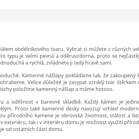
álem obdélníkového tvaru. Vybrat si můžete z různých vel
oto typu je velmi pevná a oděruvzdorná, proto se nejčastěj
ednoduchá a rychlá, zvládnete ji tedy hravě sami.
jednoduché. Kamenné nášlapy pokládáme tak, že zakoupený 
ohrabeme. Velice důležité je zasypat vzniklý tvar štěrke
 plochy položíme kamenný nášlap a máme hotovo.
u a odlišnost v barevné skladbě. Každý kámen je jedine
ým. Proto také kamenné desky navozují vzhled moderní a
ou přírodního kamene je obrovská životnost, stálost a be
 exteriéru, tak i v interiéru domu je možnost využití příro
uje od ostatních části domu.