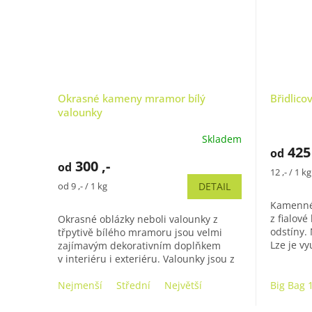
Okrasné kameny mramor bílý
Břidlico
valounky
Průměrn
Skladem
hodnoce
Průměrné
425 
od
produkt
hodnocení
300 ,-
od
je
produktu
Měrná
12 ,- / 1 kg
5,0
je
cena:
Měrná
od 9 ,- / 1 kg
DETAIL
z
4,8
cena:
Kamenné 
5
z
z fialové
Okrasné oblázky neboli valounky z
hvězdiče
5
odstíny. 
třpytivě bílého mramoru jsou velmi
hvězdiček.
Lze je vy
zajímavým dekorativním doplňkem
Výhodou 
v interiéru i exteriéru. Valounky jsou z
pevného nenasákavého mramoru a...
Nejmenší
Střední
Největší
Big Bag 