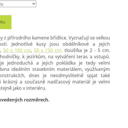
íku
y z přírodního kamene břidlice. Vyznačují se velkou
stí. Jednotlivé kusy jsou obdélníkové a jejich
,
50 x 100 cm
,
50 x 150 cm,
tloušťka je 2 - 5 cm.
hodníčky, k jezírkům, na vytváření teras a vstupů.
e jednoduchá a jejich pokládka je tedy velmi
ávna ideálním stavebním materiálem, využívaným
strukcích, dnes je neodmyslitelně spjat také
 i krásný a současně nadčasový materiál je velmi
tejně jako v interiéru.
uvedených rozměrech.