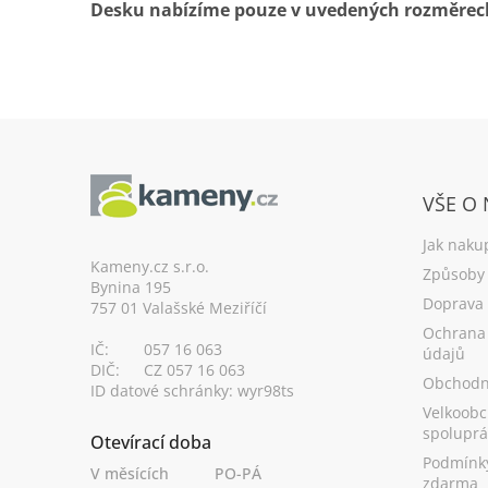
Desku nabízíme pouze v uvedených rozměrec
Z
á
VŠE O
p
a
Jak naku
t
Kameny.cz s.r.o.
Způsoby 
Bynina 195
í
Doprava
757 01 Valašské Meziříčí
Ochrana
IČ:
057 16 063
údajů
DIČ:
CZ 057 16 063
Obchodn
ID datové schránky: wyr98ts
Velkoobc
spoluprá
Otevírací doba
Podmínk
V měsících
PO-PÁ
zdarma