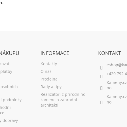
h.
 NÁKUPU
INFORMACE
KONTAKT
povat
Kontakty
platby
O nás
+420 792 4
Prodejna
Kameny.cz
 osobních
Rady a tipy
no
Realizátoři z přírodního
Kameny.cz
í podmínky
kamene a zahradní
no
architekti
hodní
ce
y dopravy