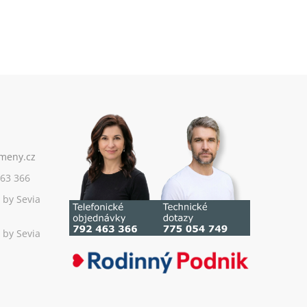
63 366
 by Sevia
 by Sevia