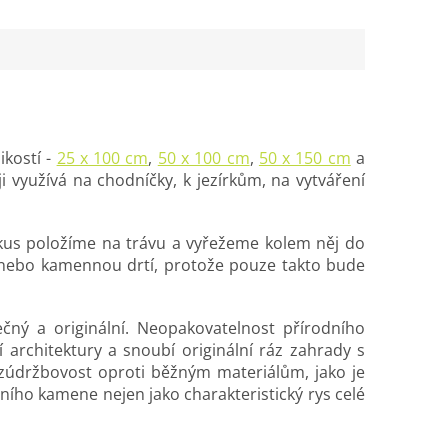
ikostí -
25 x 100 cm
,
50 x 100 cm
,
50 x 150 cm
a
i využívá na chodníčky, k jezírkům, na vytváření
kus položíme na trávu a vyřežeme kolem něj do
m nebo kamennou drtí, protože pouze takto bude
čný a originální. Neopakovatelnost přírodního
rchitektury a snoubí originální ráz zahrady s
zúdržbovost oproti běžným materiálům, jako je
dního kamene nejen jako charakteristický rys celé