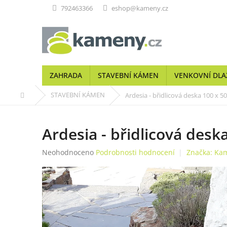
Přejít
792463366
eshop@kameny.cz
na
obsah
ZAHRADA
STAVEBNÍ KÁMEN
VENKOVNÍ DLA
Domů
STAVEBNÍ KÁMEN
Ardesia - břidlicová deska 100 x 5
Ardesia - břidlicová desk
Průměrné
Neohodnoceno
Podrobnosti hodnocení
Značka:
Kam
hodnocení
produktu
je
0,0
z
5
hvězdiček.