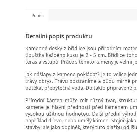
Popis
Detailní popis produktu
Kamenné desky z břidlice jsou přírodním materi
tloušťka každého kusu je 2 - 5 cm. Břidlice toh
teras a vstupů. Práce s těmito kameny je velmi j
Jak nášlapy z kamene pokládat? Je to velice 
trávy obrys. Trávu odstraníme a půdu mírně pr
odtékat přebytečná voda. Do takto připravené
Přírodní kámen může mít různý tvar, struktur
kamene je hlavní předností před kamenem uměl
vysokou užitnou hodnotou. Další přední výhod
například dřevo, nebo umělý kámen. Stejně jako v
stavby, ale jako doplněk, který tuto dlažbu odliš