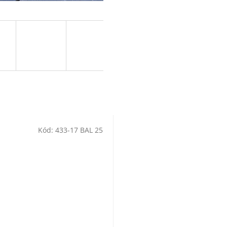
D
A
R
M
Kód:
433-17 BAL 25
A