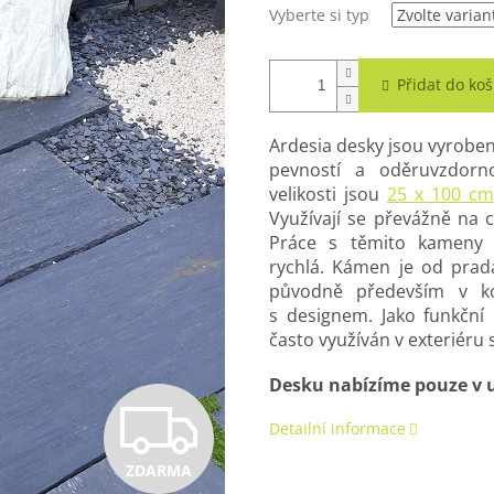
Vyberte si typ
Přidat do koš
Ardesia desky jsou vyroben
pevností a oděruvzdorno
velikosti jsou
25 x 100 cm
Využívají se převážně na c
Práce s těmito kameny j
rychlá. Kámen je od prad
původně především v kon
s designem. Jako funkční
často využíván v exteriéru s
Desku nabízíme pouze v 
Z
Detailní informace
ZDARMA