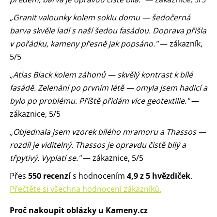
„Granit valounky kolem soklu domu — šedočerná
barva skvěle ladí s naší šedou fasádou. Doprava přišla
v pořádku, kameny přesně jak popsáno."
— zákazník,
5/5
„Atlas Black kolem záhonů — skvělý kontrast k bílé
fasádě. Zelenání po prvním létě — omyla jsem hadicí a
bylo po problému. Příště přidám více geotextilie."
—
zákaznice, 5/5
„Objednala jsem vzorek bílého mramoru a Thassos —
rozdíl je viditelný. Thassos je opravdu čistě bílý a
třpytivý. Vyplatí se."
— zákaznice, 5/5
Přes
550 recenzí
s hodnocením
4,9 z 5 hvězdiček
.
Přečtěte si všechna hodnocení zákazníků.
Proč nakoupit oblázky u Kameny.cz