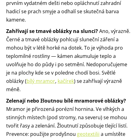
prvním vydatném dešti nebo opláchnutí zahradní
hadicí se prach smyje a odhalí se skutečná barva
kamene.
Zahřívají se tmavé oblázky na slunci?
Ano, výrazně.
Černé a tmavé oblázky pohlcují sluneční záření a
mohou být v létě horké na dotek. To je výhoda pro
teplomilné rostliny — kámen akumuluje teplo a
uvolňuje ho do půdy i po setmění. Nedoporučujeme
je na plochy kde se v poledne chodí bosi. Světlé
oblázky (
bílý mramor
,
kačírek
) se zahřívají výrazně
méně.
Zelenají nebo žloutnou bílé mramorové oblázky?
Mramor je přirozená porézní hornina. Ve vlhkých a
stinných místech (pod stromy, na severu) se mohou
tvořit řasy a zelenání. Žloutnutí způsobuje tlející listí.
Prevence: použijte prodyšnou
geotextilii
a umístěte