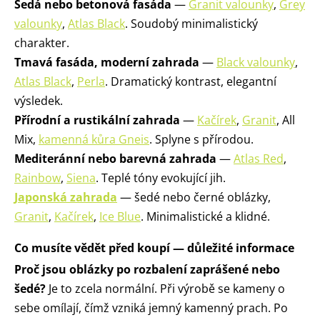
Šedá nebo betonová fasáda
—
Granit valounky
,
Grey
valounky
,
Atlas Black
. Soudobý minimalistický
charakter.
Tmavá fasáda, moderní zahrada
—
Black valounky
,
Atlas Black
,
Perla
. Dramatický kontrast, elegantní
výsledek.
Přírodní a rustikální zahrada
—
Kačírek
,
Granit
, All
Mix,
kamenná kůra Gneis
. Splyne s přírodou.
Mediteránní nebo barevná zahrada
—
Atlas Red
,
Rainbow
,
Siena
. Teplé tóny evokující jih.
Japonská zahrada
— šedé nebo černé oblázky,
Granit
,
Kačírek
,
Ice Blue
. Minimalistické a klidné.
Co musíte vědět před koupí — důležité informace
Proč jsou oblázky po rozbalení zaprášené nebo
šedé?
Je to zcela normální. Při výrobě se kameny o
sebe omílají, čímž vzniká jemný kamenný prach. Po