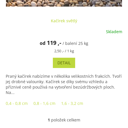
Kačírek světlý
Skladem
Průměrné
hodnocení
119 ,-
od
produktu
/ balení 25 kg
je
Měrná
2,50 ,- / 1 kg
4,9
cena:
z
DETAIL
5
hvězdiček.
Praný kačírek nabízíme v několika velikostních frakcích. Tvoří
jej drobné valounky. Kačírek se díky svému vzhledu a
příznivé ceně používá na vytvoření bezúdržbových ploch.
Na...
0,4 - 0,8 cm
0,8 - 1,6 cm
1,6 - 3,2 cm
1
položek celkem
O
v