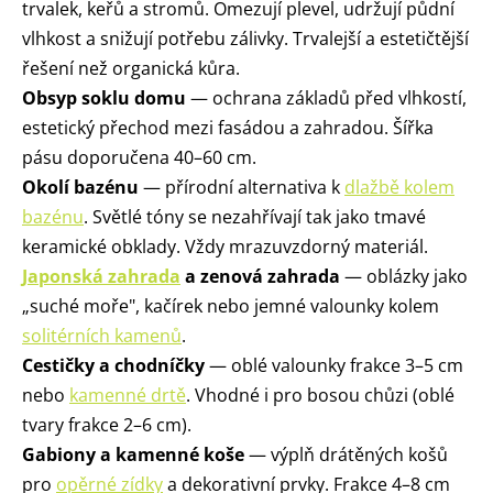
trvalek, keřů a stromů. Omezují plevel, udržují půdní
vlhkost a snižují potřebu zálivky. Trvalejší a estetičtější
řešení než organická kůra.
Obsyp soklu domu
— ochrana základů před vlhkostí,
estetický přechod mezi fasádou a zahradou. Šířka
pásu doporučena 40–60 cm.
Okolí bazénu
— přírodní alternativa k
dlažbě kolem
bazénu
. Světlé tóny se nezahřívají tak jako tmavé
keramické obklady. Vždy mrazuvzdorný materiál.
Japonská zahrada
a zenová zahrada
— oblázky jako
„suché moře", kačírek nebo jemné valounky kolem
solitérních kamenů
.
Cestičky a chodníčky
— oblé valounky frakce 3–5 cm
nebo
kamenné drtě
. Vhodné i pro bosou chůzi (oblé
tvary frakce 2–6 cm).
Gabiony a kamenné koše
— výplň drátěných košů
pro
opěrné zídky
a dekorativní prvky. Frakce 4–8 cm