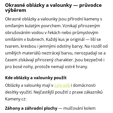
l
Okrasné oblázky a valounky — průvodce
á
výběrem
d
a
Okrasné oblázky a valounky jsou přírodní kameny s
c
omílaným kulatým povrchem. Vznikají přirozeným
í
obrušováním vodou v řekách nebo průmyslovým
p
r
omíláním v bubnech. Každý kus je originál — liší se
v
tvarem, kresbou i jemnými odstíny barvy. Na rozdíl od
k
y
umělých materiálů neztrácejí barvu, nerozpadají se a
v
časem získávají přirozený charakter. Jsou bezpečné i
ý
p
pro bosé nohy, protože nemají ostré hrany.
i
s
Kde oblázky a valounky použít
u
Oblázky a valounky mají v
zahradě
i domácnosti
desítky využití. Nejčastější použití z praxe zákazníků
Kameny.cz:
Záhony a záhradní plochy
— mulčování kolem