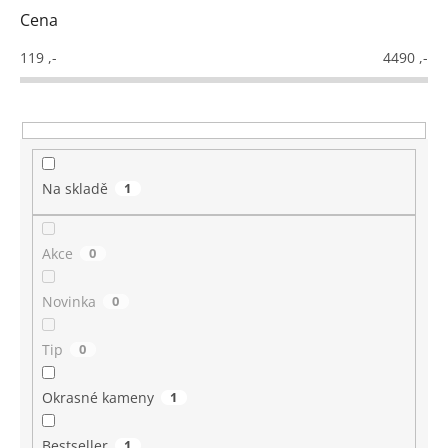
d
Cena
u
k
119
,-
4490
,-
t
ů
Na skladě
1
Akce
0
Novinka
0
Tip
0
Okrasné kameny
1
Bestseller
1