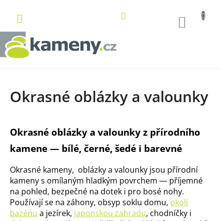
Přejít
na
NÁKUP
obsah
KOŠÍK
Okrasné oblázky a valounky
Okrasné oblázky a valounky z přírodního
kamene — bílé, černé, šedé i barevné
Okrasné kameny, oblázky a valounky jsou přírodní
kameny s omílaným hladkým povrchem — příjemné
na pohled, bezpečné na dotek i pro bosé nohy.
Používají se na záhony, obsyp soklu domu,
okolí
bazénu
a jezírek,
japonskou zahradu
, chodníčky i