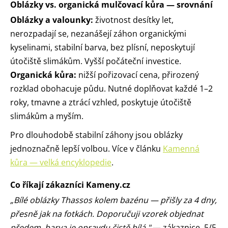
Oblázky vs. organická mulčovací kůra — srovnání
Oblázky a valounky:
životnost desítky let,
nerozpadají se, nezanášejí záhon organickými
kyselinami, stabilní barva, bez plísní, neposkytují
útočiště slimákům. Vyšší počáteční investice.
Organická kůra:
nižší pořizovací cena, přirozený
rozklad obohacuje půdu. Nutné doplňovat každé 1–2
roky, tmavne a ztrácí vzhled, poskytuje útočiště
slimákům a myším.
Pro dlouhodobě stabilní záhony jsou oblázky
jednoznačně lepší volbou. Více v článku
Kamenná
kůra — velká encyklopedie
.
Co říkají zákazníci Kameny.cz
„Bílé oblázky Thassos kolem bazénu — přišly za 4 dny,
přesně jak na fotkách. Doporučuji vzorek objednat
předem, barva je opravdu čistě bílá."
— zákaznice, 5/5