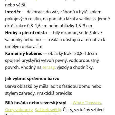
nebo větší.
Interiér
— dekorace do váz, záhonů v bytě, kolem
pokojových rostlin, na podlahu lázní a wellness. Jemné
drtě frakce 0,8–1,6 cm nebo oblázky 1,5–3 cm.
Hroby a pietní místa
— bílý mramor, šedé žulové
valounky nebo mix — trvalá a důstojná alternativa k
umělým dekoracím.
Kamenný koberec
— oblázky frakce 0,8–1,6 cm
spojené pryskyřicí vytvoří pevný, vodopropustný
povrch. Vhodný na
terasy
, vjezdy a chodníčky.
Jak vybrat správnou barvu
Barva oblázků by měla ladit s fasádou domu nebo
stylem zahrady. Praktická pravidla:
Bílá fasáda nebo severský styl
—
White Thassos
,
Grey valounky
,
Kačírek světlý
. Čistý, vzdušný vzhled.