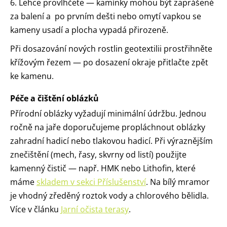
6. Lehce provlhčete — kamínky mohou být zaprášené
za balení a po prvním dešti nebo omytí vapkou se
kameny usadí a plocha vypadá přirozeně.
Při dosazování nových rostlin geotextilii prostřihněte
křížovým řezem — po dosazení okraje přitlačte zpět
ke kamenu.
Péče a čištění oblázků
Přírodní oblázky vyžadují minimální údržbu. Jednou
ročně na jaře doporučujeme propláchnout oblázky
zahradní hadicí nebo tlakovou hadicí. Při výraznějším
znečištění (mech, řasy, skvrny od listí) použijte
kamenný čistič — např. HMK nebo Lithofin, které
máme
skladem v sekci Příslušenství
. Na bílý mramor
je vhodný zředěný roztok vody a chlorového bělidla.
Více v článku
Jarní očista terasy
.