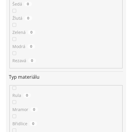
Šedá
0
Žlutá
0
Zelená
0
Modrá
0
Rezavá
0
Typ materiálu
Rula
0
Mramor
0
Břidlice
0