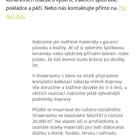
pokládce a péči. Nebo nás kontaktujte přímo na
792
463 366
.
Nabízíme jen ověřené materiály s garancí
původu a kvality. Ať už si vyberete špičkovou
keramiku nebo výběrový přírodní kámen, máte
jistotu, že Váš domov bude krásný po desítky
let.
V showroomu s Vámi na místě připravíme
kompletní kalkulaci zakázky včetně dopravy.
Vše doručíme a složíme obvykle do 3–5 dnů, u
větších realizací nabízíme ještě výhodnější
podmínky dopravy.
Přijďte se inspirovat do našeho rozsáhlého
Showroomu ve Valašském Meziříčí o rozloze
20.000 m². Na vlastní oči si prohlédnete a
osaháte stovky materiálů pro Vaši dokonalou
dlažbu v domě, fasádu, terasu i zahradu.