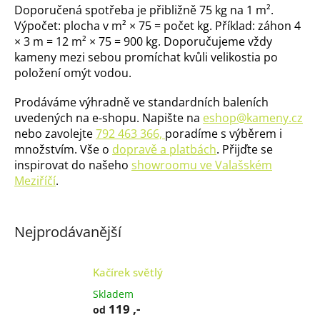
Doporučená spotřeba je přibližně 75 kg na 1 m².
Výpočet: plocha v m² × 75 = počet kg. Příklad: záhon 4
× 3 m = 12 m² × 75 = 900 kg. Doporučujeme vždy
kameny mezi sebou promíchat kvůli velikostia po
položení omýt vodou.
Prodáváme výhradně ve standardních baleních
uvedených na e-shopu. Napište na
eshop@kameny.cz
nebo zavolejte
792 463 366,
poradíme s výběrem i
množstvím. Vše o
dopravě a platbách
. Přijďte se
inspirovat do našeho
showroomu ve Valašském
Meziříčí
.
Nejprodávanější
Kačírek světlý
Skladem
119 ,-
od