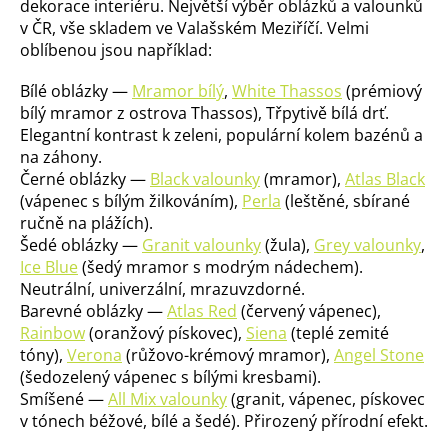
dekorace interiéru. Největší výběr oblázků a valounků
v ČR, vše skladem ve Valašském Meziříčí. Velmi
oblíbenou jsou například:
Bílé oblázky —
Mramor bílý
,
White Thassos
(prémiový
bílý mramor z ostrova Thassos), Třpytivě bílá drť.
Elegantní kontrast k zeleni, populární kolem bazénů a
na záhony.
Černé oblázky —
Black valounky
(mramor),
Atlas Black
(vápenec s bílým žilkováním),
Perla
(leštěné, sbírané
ručně na plážích).
Šedé oblázky —
Granit valounky
(žula),
Grey valounky
,
Ice Blue
(šedý mramor s modrým nádechem).
Neutrální, univerzální, mrazuvzdorné.
Barevné oblázky —
Atlas Red
(červený vápenec),
Rainbow
(oranžový pískovec),
Siena
(teplé zemité
tóny),
Verona
(růžovo-krémový mramor),
Angel Stone
(šedozelený vápenec s bílými kresbami).
Smíšené —
All Mix valounky
(granit, vápenec, pískovec
v tónech béžové, bílé a šedé). Přirozený přírodní efekt.