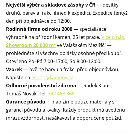
Největší výběr a skladové zásoby v ČR
— desítky
druhů, barev a frakcí ihned k expedici. Expedice tentýž
den při objednávce do 12:00.
Rodinná firma od roku 2000
— specializace
výhradně na přírodní kámen, 25 let praxe.
Více o nás.
Showroom 20 000 m²
ve Valašském Meziříčí —
prohlédněte si všechny oblázky osobně před koupí.
Otevřeno Po–Pá 7:00–17:00, So 8:00–12:00.
Vzorek
— ověřte barvu a frakci před objednávkou.
Napište na
eshop@kameny.cz
.
Odborné poradenství zdarma
— Radek Klaus,
Tomáš Novák. Tel:
792 463 366
.
Garance původu
— nabízíme pouze materiály s
garancí původu a kvality. Každý produkt má uvedenu
mrazuvzdornost, nasákavost a doporučené použití.