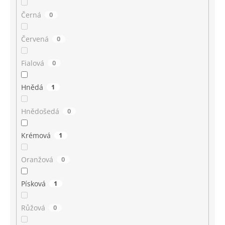
Černá
0
Červená
0
Fialová
0
Hnědá
1
Hnědošedá
0
Krémová
1
Oranžová
0
Písková
1
Růžová
0