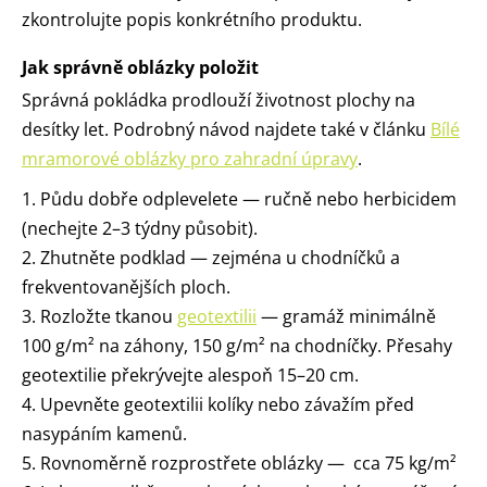
zkontrolujte popis konkrétního produktu.
Jak správně oblázky položit
Správná pokládka prodlouží životnost plochy na
desítky let. Podrobný návod najdete také v článku
Bílé
mramorové oblázky pro zahradní úpravy
.
1. Půdu dobře odplevelete — ručně nebo herbicidem
(nechejte 2–3 týdny působit).
2. Zhutněte podklad — zejména u chodníčků a
frekventovanějších ploch.
3. Rozložte tkanou
geotextilii
— gramáž minimálně
100 g/m² na záhony, 150 g/m² na chodníčky. Přesahy
geotextilie překrývejte alespoň 15–20 cm.
4. Upevněte geotextilii kolíky nebo závažím před
nasypáním kamenů.
5. Rovnoměrně rozprostřete oblázky — cca 75 kg/m²