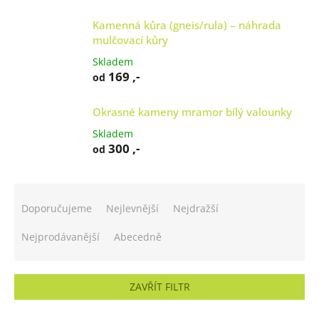
Kamenná kůra (gneis/rula) – náhrada
mulčovací kůry
Skladem
169 ,-
od
Okrasné kameny mramor bílý valounky
Skladem
300 ,-
od
Ř
a
Doporučujeme
Nejlevnější
Nejdražší
z
e
Nejprodávanější
Abecedně
n
í
p
ZAVŘÍT FILTR
r
o