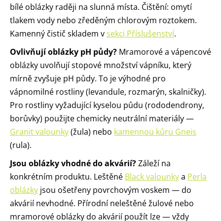
bílé oblázky raději na slunná místa. Čištění: omytí
tlakem vody nebo zředěným chlorovým roztokem.
Kamenný čistič skladem v
sekci Příslušenství
.
Ovlivňují oblázky pH půdy?
Mramorové a vápencové
oblázky uvolňují stopové množství vápníku, který
mírně zvyšuje pH půdy. To je výhodné pro
vápnomilné rostliny (levandule, rozmarýn, skalničky).
Pro rostliny vyžadující kyselou půdu (rododendrony,
borůvky) použijte chemicky neutrální materiály —
Granit valounky
(žula) nebo
kamennou kůru Gneis
(rula).
Jsou oblázky vhodné do akvárií?
Záleží na
konkrétním produktu. Leštěné
Black valounky
a
Perla
oblázky
jsou ošetřeny povrchovým voskem — do
akvárií nevhodné. Přírodní neleštěné žulové nebo
mramorové oblázky do akvárií použít lze — vždy