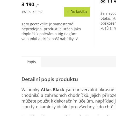
11 4
od
3 190 ,-
Měrná
Do košíku
15,19 ,- / 1 m2
Se slevo
cena:
ptáků, k
poškozen
Tato geotextilie je samostatně
kusů si 
neprodejná, produkt je určen jako
fotografií
doplněk k paletám a Big Bagům
valounků a drtí z naší nabídky. V
případě, že chcete zakoupit tkanou
geotextilii...
Popis
Detailní popis produktu
Valounky
Atlas Black
jsou univerzální okrasné
chodníků a zahradních chodníčků. Jejich přiroze
můžete použít k dekoračním účelům, například j
jsou tyto kamínky ideální pro všechny, kdo chtě