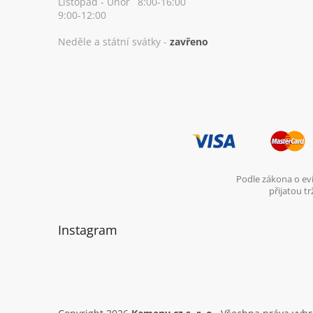
Listopad - Únor
8:00-16:00
9:00-12:00
Neděle a státní svátky -
zavřeno
Podle zákona o evi
přijatou t
Instagram