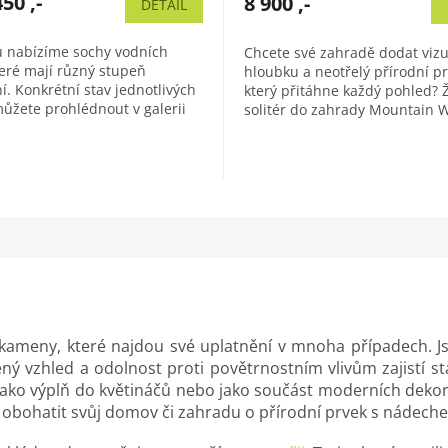
50 ,-
8 900 ,-
DETAIL
u nabízíme sochy vodních
Chcete své zahradě dodat vizu
teré mají různý stupeň
hloubku a neotřelý přírodní pr
í. Konkrétní stav jednotlivých
který přitáhne každý pohled? 
můžete prohlédnout v galerii
solitér do zahrady Mountain 
. Vodní ptáci patří...
vyniká dynamickou kresbou
připomínající...
 kameny, které najdou své uplatnění v mnoha případech. J
ný vzhled a odolnost proti povětrnostním vlivům zajistí st
ako výplň do květináčů nebo jako součást moderních dekorac
jí obohatit svůj domov či zahradu o přírodní prvek s nádech