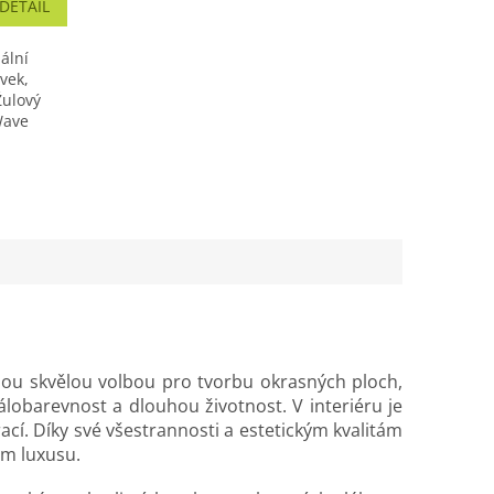
DETAIL
ální
vek,
Žulový
Wave
sou skvělou volbou pro tvorbu okrasných ploch,
álobarevnost a dlouhou životnost. V interiéru je
í. Díky své všestrannosti a estetickým kvalitám
em luxusu.