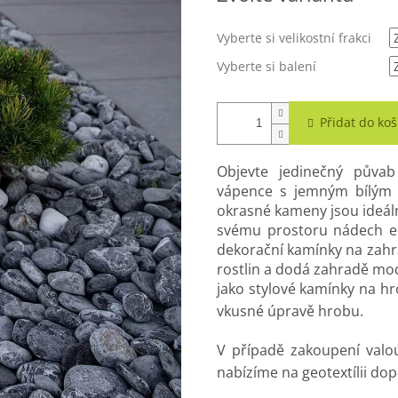
Vyberte si velikostní frakci
Vyberte si balení
Přidat do koš
Objevte jedinečný půva
vápence s jemným bílým 
okrasné kameny jsou ideál
svému prostoru nádech el
dekorační kamínky na zahra
rostlin a dodá zahradě mod
jako stylové kamínky na hro
vkusné úpravě hrobu.
V případě zakoupení valo
nabízíme na geotextílii do