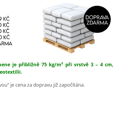
ne je přibližně 75 kg/m² při vrstvě 3 – 4 cm,
otextilii.
vou“ je cena za dopravu již započítána.