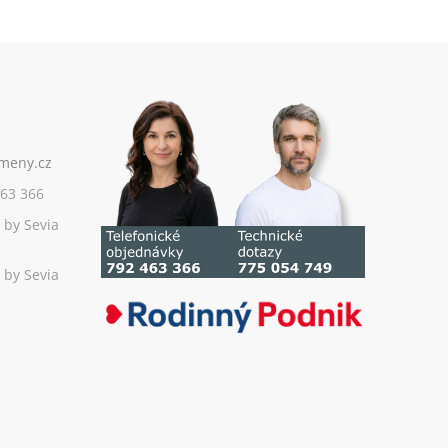
63 366
 by Sevia
 by Sevia