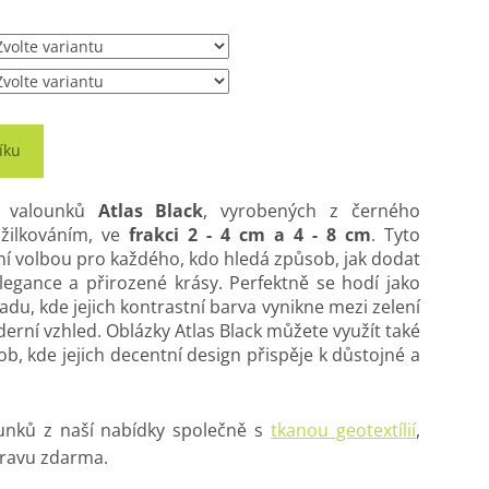
íku
b valounků
Atlas Black
, vyrobených z černého
žilkováním, ve
frakci 2 - 4 cm a 4 - 8 cm
. Tyto
ní volbou pro každého, kdo hledá způsob, jak dodat
egance a přirozené krásy. Perfektně se hodí jako
du, kde jejich kontrastní barva vynikne mezi zelení
erní vzhled. Oblázky Atlas Black můžete využít také
b, kde jejich decentní design přispěje k důstojné a
unků z naší nabídky společně s
tkanou geotextílií
,
pravu zdarma.