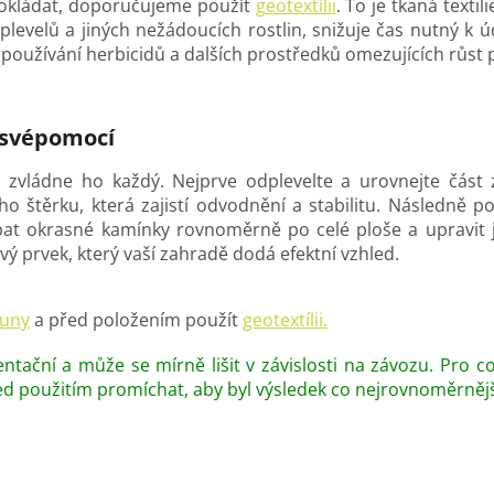
pokládat, doporučujeme použít
geotextílii
. To je tkaná texti
plevelů a jiných nežádoucích rostlin, snižuje čas nutný k
používání herbicidů a dalších prostředků omezujících růst p
 svépomocí
 zvládne ho každý. Nejprve odplevelte a urovnejte část
štěrku, která zajistí odvodnění a stabilitu. Následně polo
sypat okrasné kamínky rovnoměrně po celé ploše a upravi
vý prvek, který vaší zahradě dodá efektní vzhled.
ouny
a před položením použít
geotextílii.
ntační a může se mírně lišit v závislosti na závozu. Pro 
ed použitím promíchat, aby byl výsledek co nejrovnoměrnějš