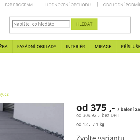
B2B PROGRAM
HODNOCENÍ OBCHODU
OBCHODNÍ PODMÍ
HLEDAT
ŽBA
FASÁDNÍ OBKLADY
INTERIÉR
MIRAGE
PŘÍSLUŠ
y.cz
od
375 ,-
/ balení 2
od
309,92 ,-
bez DPH
Měrná
od 12 ,- / 1 kg
cena:
Zvolte variantu