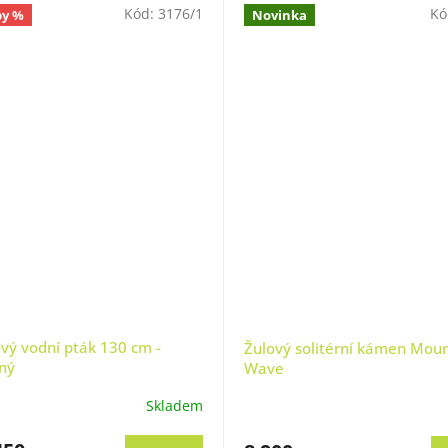
Kód:
3176/1
Kó
py %
Novinka
vý vodní pták 130 cm -
Žulový solitérní kámen Mou
ný
Wave
Skladem