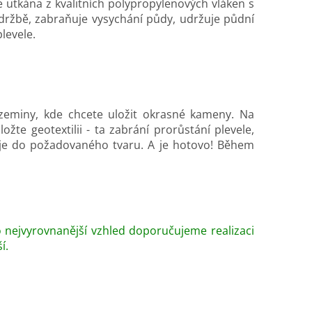
lie utkána z kvalitních polypropylenových vláken s
 údržbě, zabraňuje vysychání půdy, udržuje půdní
levele.
 zeminy, kde chcete uložit okrasné kameny. Na
žte geotextilii - ta zabrání prorůstání plevele,
t je do požadovaného tvaru. A je hotovo! Během
co nejvyrovnanější vzhled doporučujeme realizaci
í.