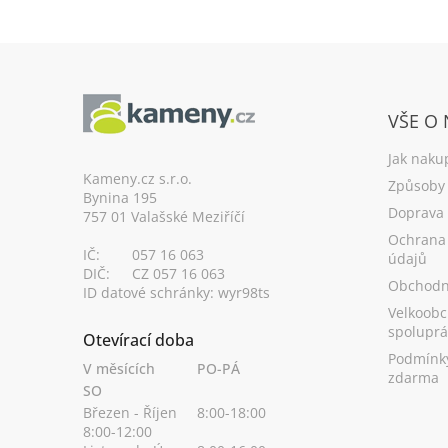
Z
á
VŠE O
p
a
Jak naku
t
Kameny.cz s.r.o.
Způsoby 
Bynina 195
í
Doprava
757 01 Valašské Meziříčí
Ochrana
IČ:
057 16 063
údajů
DIČ:
CZ 057 16 063
Obchodn
ID datové schránky: wyr98ts
Velkoobc
spoluprá
Otevírací doba
Podmínk
V měsících
PO-PÁ
zdarma
SO
Březen - Říjen
8:00-18:00
8:00-12:00