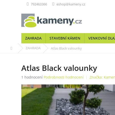
Přejít
792463366
eshop@kameny.cz
na
obsah
ZAHRADA
STAVEBNÍ KÁMEN
VENKOVNÍ DLA
Domů
ZAHRADA
Atlas Black valounky
Atlas Black valounky
Průměrné
1 hodnocení
Podrobnosti hodnocení
Značka:
Kamen
hodnocení
produktu
je
5,0
z
5
hvězdiček.