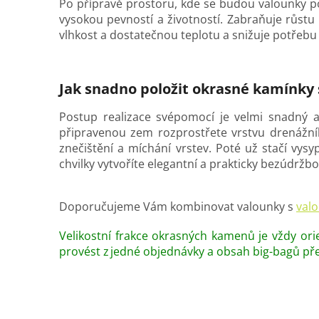
Po přípravě prostoru, kde se budou valounky 
vysokou pevností a životností. Zabraňuje růstu 
vlhkost a dostatečnou teplotu a snižuje potřebu 
Jak snadno položit okrasné kamínky
Postup realizace svépomocí je velmi snadný a
připravenou zem rozprostřete vrstvu drenážního 
znečištění a míchání vrstev. Poté už stačí vy
chvilky vytvoříte elegantní a prakticky bezúdržbo
Doporučujeme Vám kombinovat valounky s
val
Velikostní frakce okrasných kamenů je vždy orie
provést z jedné objednávky a obsah big-bagů př