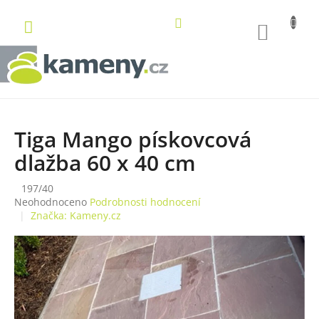
Přejít
na
NÁKUP
obsah
KOŠÍK
Tiga Mango pískovcová
dlažba 60 x 40 cm
197/40
Průměrné
Neohodnoceno
Podrobnosti hodnocení
hodnocení
Značka:
Kameny.cz
produktu
je
0,0
z
5
hvězdiček.