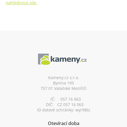
nahlédnout zde.
Z
á
p
a
t
í
Kameny.cz s.r.o.
Bynina 195
757 01 Valašské Meziříčí
IČ:
057 16 063
DIČ:
CZ 057 16 063
ID datové schránky: wyr98ts
Otevírací doba