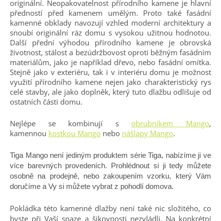
originální. Neopakovatelnost přírodního kamene je hlavní
předností před kamenem umělým. Proto také fasádní
kamenné obklady navozují vzhled moderní architektury a
snoubí originální ráz domu s vysokou užitnou hodnotou.
Další přední výhodou přírodního kamene je obrovská
životnost, stálost a bezúdržbovost oproti běžným fasádním
materiálům, jako je například dřevo, nebo fasádní omítka.
Stejně jako v exteriéru, tak i v interiéru domu je možnost
využití přírodního kamene nejen jako charakteristický rys
celé stavby, ale jako doplněk, který tuto dlažbu odlišuje od
ostatních části domu.
Nejlépe se kombinují s
obrubníkem Mango
,
kamennou
kostkou Mango
nebo
nášlapy Mango
.
Tiga Mango není jediným produktem série Tiga, nabízíme ji ve
více barevných provedeních. Prohlédnout si ji tedy můžete
osobně na prodejně, nebo zakoupením vzorku, který Vám
doručíme a Vy si můžete vybrat z pohodlí domova.
Pokládka této kamenné dlažby není také nic složitého, co
byste při Vaší snaze a šikovnosti nezvládli. Na konkrétní