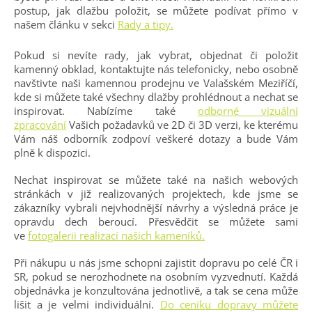
postup, jak dlažbu položit, se můžete podívat přímo v
našem článku v sekci
Rady a tipy.
Pokud si nevíte rady, jak vybrat, objednat či položit
kamenný obklad, kontaktujte nás telefonicky, nebo osobně
navštivte naši kamennou prodejnu ve Valašském Meziříčí,
kde si můžete také všechny dlažby prohlédnout a nechat se
inspirovat. Nabízíme také
odborné vizuální
zpracování
Vašich požadavků ve 2D či 3D verzi, ke kterému
Vám náš odborník zodpoví veškeré dotazy a bude Vám
plně k dispozici.
Nechat inspirovat se můžete také na našich webových
stránkách v již realizovaných projektech, kde jsme se
zákazníky vybrali nejvhodnější návrhy a výsledná práce je
opravdu dech beroucí. Přesvědčit se můžete sami
ve
fotogalerii realizací našich kameníků.
Při nákupu u nás jsme schopni zajistit dopravu po celé ČR i
SR, pokud se nerozhodnete na osobním vyzvednutí. Každá
objednávka je konzultována jednotlivě, a tak se cena může
lišit a je velmi individuální.
Do ceníku dopravy můžete