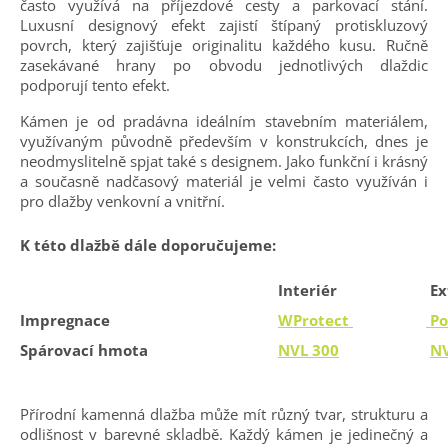
často využívá na příjezdové cesty a parkovací stání.
Luxusní designový efekt zajistí štípaný protiskluzový
povrch, který zajišťuje originalitu každého kusu. Ručně
zasekávané hrany po obvodu jednotlivých dlaždic
podporují tento efekt.
Kámen je od pradávna ideálním stavebním materiálem,
využívaným původně především v konstrukcích, dnes je
neodmyslitelně spjat také s designem. Jako funkční i krásný
a současně nadčasový materiál je velmi často využíván i
pro dlažby venkovní a vnitřní.
K této dlažbě dále doporučujeme:
Interiér
Ex
Impregnace
WProtect
Po
Spárovací hmota
NVL 300
NV
Přírodní kamenná dlažba může mít různý tvar, strukturu a
odlišnost v barevné skladbě. Každý kámen je jedinečný a