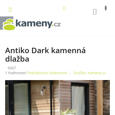
Přejít
na
NÁKUP
obsah
KOŠÍK
Antiko Dark kamenná
dlažba
9267
Průměrné
1 hodnocení
Podrobnosti hodnocení
Značka:
Kameny.cz
hodnocení
produktu
je
5,0
z
5
hvězdiček.