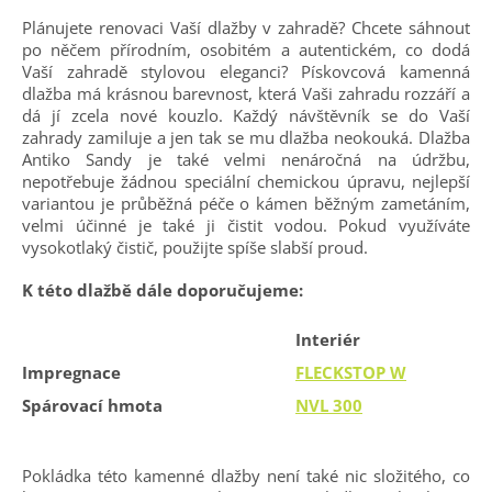
Plánujete renovaci Vaší dlažby v zahradě? Chcete sáhnout
po něčem přírodním, osobitém a autentickém, co dodá
Vaší zahradě stylovou eleganci? Pískovcová kamenná
dlažba má krásnou barevnost, která Vaši zahradu rozzáří a
dá jí zcela nové kouzlo. Každý návštěvník se do Vaší
zahrady zamiluje a jen tak se mu dlažba neokouká. Dlažba
Antiko Sandy je také velmi nenáročná na údržbu,
nepotřebuje žádnou speciální chemickou úpravu, nejlepší
variantou je průběžná péče o kámen běžným zametáním,
velmi účinné je také ji čistit vodou. Pokud využíváte
vysokotlaký čistič, použijte spíše slabší proud.
K této dlažbě dále doporučujeme:
Interiér
Impregnace
FLECKSTOP W
Spárovací hmota
NVL 300
Pokládka této kamenné dlažby není také nic složitého, co