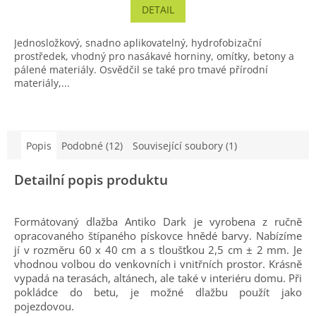
DETAIL
Jednosložkový, snadno aplikovatelný, hydrofobizační
prostředek, vhodný pro nasákavé horniny, omítky, betony a
pálené materiály. Osvědčil se také pro tmavé přírodní
materiály,...
Popis
Podobné (12)
Související soubory (1)
Detailní popis produktu
Formátovaný dlažba Antiko Dark je vyrobena z ručně
opracovaného štípaného pískovce hnědé barvy. Nabízíme
jí v rozměru 60 x 40 cm a s tloušťkou 2,5 cm ± 2 mm. Je
vhodnou volbou do venkovních i vnitřních prostor. Krásně
vypadá na terasách, altánech, ale také v interiéru domu. Při
pokládce do betu, je možné dlažbu použít jako
pojezdovou.