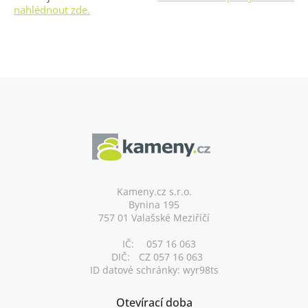
nahlédnout zde.
Z
á
p
a
t
í
Kameny.cz s.r.o.
Bynina 195
757 01 Valašské Meziříčí
IČ:
057 16 063
DIČ:
CZ 057 16 063
ID datové schránky: wyr98ts
Otevírací doba