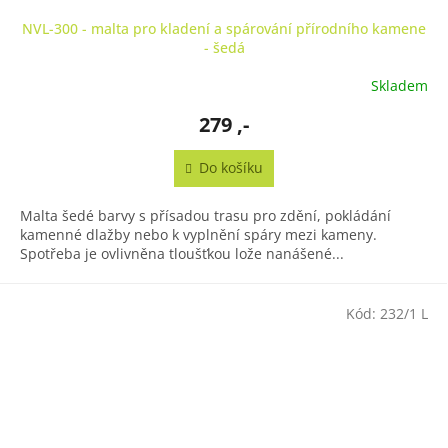
NVL-300 - malta pro kladení a spárování přírodního kamene
- šedá
Skladem
279 ,-
Do košíku
Malta šedé barvy s přísadou trasu pro zdění, pokládání
kamenné dlažby nebo k vyplnění spáry mezi kameny.
Spotřeba je ovlivněna tloušťkou lože nanášené...
Kód:
232/1 L