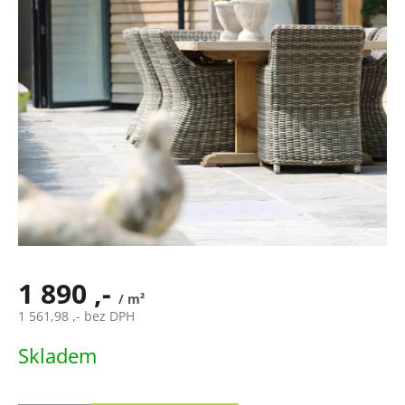
1 890 ,-
/ m²
1 561,98 ,- bez DPH
Měrná
Skladem
cena: