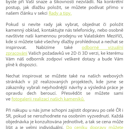
byste při Vaší snaze a šikovnosti nezvládli. Na konkrétní
postup, jak dlažbu položit, se můžete podívat přímo v
našem článku v sekci
Rady a tipy.
Pokud si nevíte rady jak vybrat, objednat či položit
kamenný obklad, kontaktujte nás telefonicky, nebo osobně
navštivte naši kamennou prodejnu ve Valašském Meziříčí,
kde si můžete také všechny dlažby prohlédnout a nechat se
inspirovat. Nabízíme také
odborné vizuální
zpracování
Vašich požadavků ve 2D či 3D verzi, ke kterému
Vám náš odborník zodpoví veškeré dotazy a bude Vám
plně k dispozici.
Nechat inspirovat se můžete také na našich webových
stránkách v již realizovaných projektech, kde jsme se
zákazníky vybrali nejvhodnější návrhy a výsledná práce je
opravdu dech beroucí. Přesvědčit se můžete sami
ve
fotogalerii realizací našich kameníků.
Při nákupu u nás jsme schopni zajistit dopravu po celé ČR i
SR, pokud se nerozhodnete na osobním vyzvednutí. Každá
objednávka je konzultována jednotlivě, a tak se cena může
lišit a je velmi individuální.
Do ceníku dopravy můžete