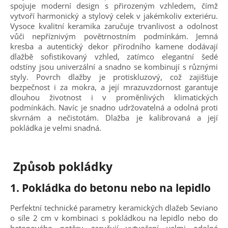
spojuje moderní design s přirozeným vzhledem, čímž
vytvoří harmonický a stylový celek v jakémkoliv exteriéru.
Vysoce kvalitní keramika zaručuje trvanlivost a odolnost
vůči nepříznivým povětrnostním podmínkám. Jemná
kresba a autentický dekor přírodního kamene dodávají
dlažbě sofistikovaný vzhled, zatímco elegantní šedé
odstíny jsou univerzální a snadno se kombinují s různými
styly. Povrch dlažby je protiskluzový, což zajišťuje
bezpečnost i za mokra, a její mrazuvzdornost garantuje
dlouhou životnost i v proměnlivých klimatických
podmínkách. Navíc je snadno udržovatelná a odolná proti
skvrnám a nečistotám. Dlažba je kalibrovaná a její
pokládka je velmi snadná.
Způsob pokládky
1.
Pokládka do betonu nebo na lepidlo
Perfektní technické parametry keramických dlažeb Seviano
o síle 2 cm v kombinaci s pokládkou na lepidlo nebo do