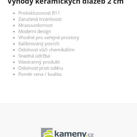
Výhody keramických dlažeb 2 cm
Protiskluzovost R11
Zaručená trvanlivost
Mrazuvzdornost
Moderní design
Vhodné pro veřejné prostory
Kalibrovaný povrch
Odolnost vůči chemikáliím
Snadná údržba
Všestranný produkt
Odolnost proti oděru
Poměr cena / kvalita
Z
á
p