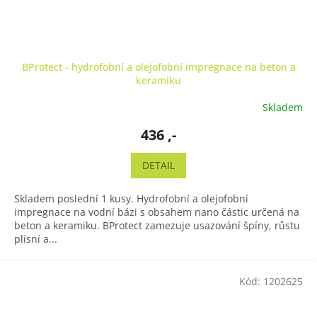
BProtect - hydrofobní a olejofobní impregnace na beton a
keramiku
Skladem
436 ,-
DETAIL
Skladem poslední 1 kusy. Hydrofobní a olejofobní
impregnace na vodní bázi s obsahem nano částic určená na
beton a keramiku. BProtect zamezuje usazování špíny, růstu
plísní a...
Kód:
1202625