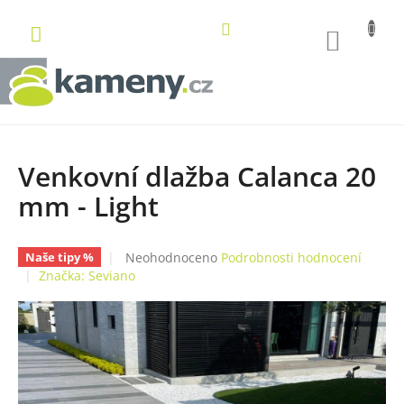
Přejít
na
NÁKUP
obsah
KOŠÍK
Venkovní dlažba Calanca 20
mm - Light
Průměrné
Neohodnoceno
Podrobnosti hodnocení
Naše tipy %
hodnocení
Značka:
Seviano
produktu
je
0,0
z
5
hvězdiček.