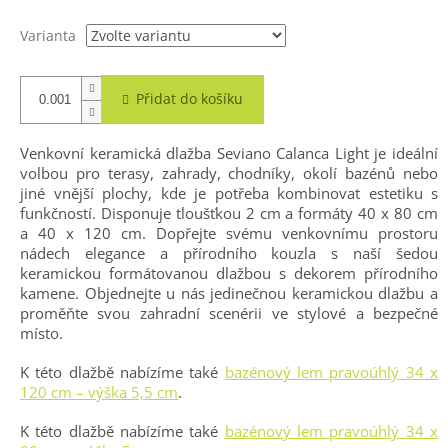
Varianta
Přidat do košíku
Venkovní keramická dlažba Seviano Calanca Light je ideální
volbou pro terasy, zahrady, chodníky, okolí bazénů nebo
jiné vnější plochy, kde je potřeba kombinovat estetiku s
funkčností. Disponuje tloušťkou 2 cm a formáty 40 x 80 cm
a 40 x 120 cm. Dopřejte svému venkovnímu prostoru
nádech elegance a přírodního kouzla s naší šedou
keramickou formátovanou dlažbou s dekorem přírodního
kamene. Objednejte u nás jedinečnou keramickou dlažbu a
proměňte svou zahradní scenérii ve stylové a bezpečné
místo.
K této dlažbě nabízíme také
bazénový lem pravoúhlý 34 x
120 cm – výška 5,5 cm
.
K této dlažbě nabízíme také
bazénový lem pravoúhlý 34 x