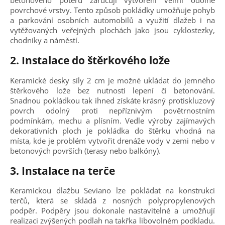
betonového potěru zaručují vytvoření velmi odolné
povrchové vrstvy. Tento způsob pokládky umožňuje pohyb
a parkování osobních automobilů a využití dlažeb i na
vytěžovaných veřejných plochách jako jsou cyklostezky,
chodníky a náměstí.
2. Instalace do štěrkového lože
Keramické desky síly 2 cm je možné ukládat do jemného
štěrkového lože bez nutnosti lepení či betonování.
Snadnou pokládkou tak ihned získáte krásný protiskluzový
povrch odolný proti nepříznivým povětrnostním
podmínkám, mechu a plísním. Vedle výroby zajímavých
dekorativních ploch je pokládka do štěrku vhodná na
místa, kde je problém vytvořit drenáže vody v zemi nebo v
betonových površích (terasy nebo balkóny).
3. Instalace na terče
Keramickou dlažbu Seviano lze pokládat na konstrukci
terčů, která se skládá z nosných polypropylenových
podpěr. Podpěry jsou dokonale nastavitelné a umožňují
realizaci zvýšených podlah na takřka libovolném podkladu.