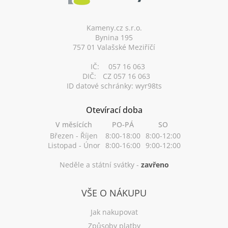
a
t
í
Kameny.cz s.r.o.
Bynina 195
757 01 Valašské Meziříčí
IČ:
057 16 063
DIČ:
CZ 057 16 063
ID datové schránky: wyr98ts
Otevírací doba
V měsících
PO-PÁ
SO
Březen - Říjen
8:00-18:00
8:00-12:00
Listopad - Únor
8:00-16:00
9:00-12:00
Neděle a státní svátky -
zavřeno
VŠE O NÁKUPU
Jak nakupovat
Způsoby platby