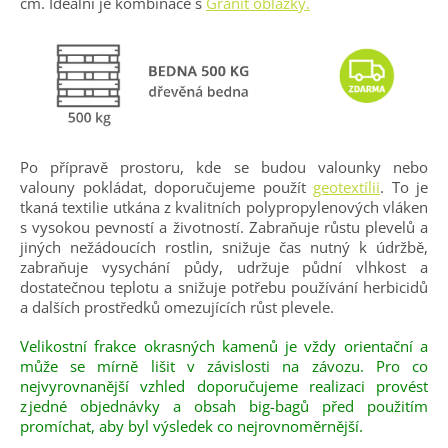
cm. Ideální je kombinace s
Granit oblázky.
Po přípravě prostoru, kde se budou valounky nebo
valouny pokládat, doporučujeme použít
geotextílii
. To je
tkaná textilie utkána z kvalitních polypropylenových vláken
s vysokou pevností a životností. Zabraňuje růstu plevelů a
jiných nežádoucích rostlin, snižuje čas nutný k údržbě,
zabraňuje vysychání půdy, udržuje půdní vlhkost a
dostatečnou teplotu a snižuje potřebu používání herbicidů
a dalších prostředků omezujících růst plevele.
Velikostní frakce okrasných kamenů je vždy orientační a
může se mírně lišit v závislosti na závozu. Pro co
nejvyrovnanější vzhled doporučujeme realizaci provést
z jedné objednávky a obsah big-bagů před použitím
promíchat, aby byl výsledek co nejrovnoměrnější.