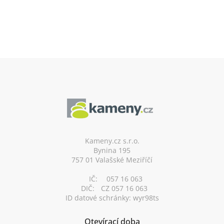
Z
á
p
a
t
í
Kameny.cz s.r.o.
Bynina 195
757 01 Valašské Meziříčí
IČ:
057 16 063
DIČ:
CZ 057 16 063
ID datové schránky: wyr98ts
Otevírací doba