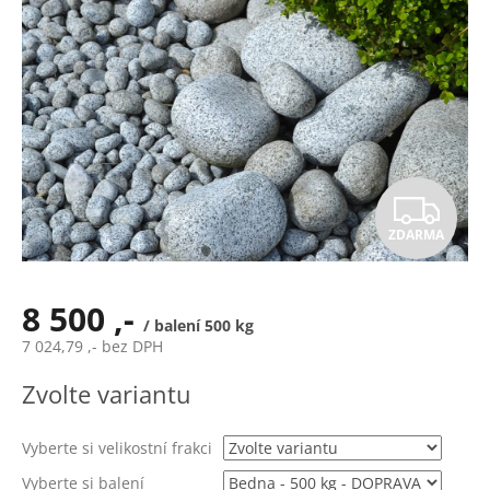
Z
ZDARMA
D
A
8 500 ,-
/ balení 500 kg
R
7 024,79 ,- bez DPH
Měrná
M
Zvolte variantu
cena:
A
Vyberte si velikostní frakci
Vyberte si balení