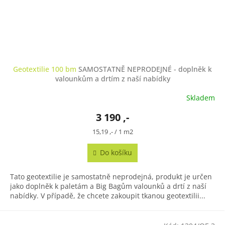
Geotextilie 100 bm
SAMOSTATNĚ NEPRODEJNÉ - doplněk k
valounkům a drtím z naší nabídky
Skladem
3 190 ,-
Měrná
15,19 ,- / 1 m2
cena:
Do košíku
Tato geotextilie je samostatně neprodejná, produkt je určen
jako doplněk k paletám a Big Bagům valounků a drtí z naší
nabídky. V případě, že chcete zakoupit tkanou geotextilii...