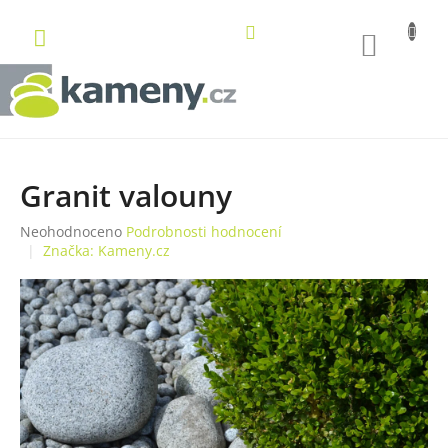
Přejít
na
NÁKUP
obsah
KOŠÍK
Granit valouny
Průměrné
Neohodnoceno
Podrobnosti hodnocení
hodnocení
Značka:
Kameny.cz
produktu
je
0,0
z
5
hvězdiček.