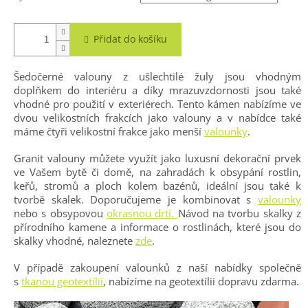
Přidat do košíku
Šedočerné valouny z ušlechtilé žuly jsou vhodným
doplňkem do interiéru a díky mrazuvzdornosti jsou také
vhodné pro použití v exteriérech. Tento kámen nabízíme ve
dvou velikostních frakcích jako valouny a v nabídce také
máme čtyři velikostní frakce jako menší
valounky
.
Granit valouny můžete využít jako luxusní dekorační prvek
ve Vašem bytě či domě, na zahradách k obsypání rostlin,
keřů, stromů a ploch kolem bazénů, ideální jsou také k
tvorbě skalek. Doporučujeme je kombinovat s
valounky
nebo s obsypovou
okrasnou drtí.
Návod na tvorbu skalky z
přírodního kamene a informace o rostlinách, které jsou do
skalky vhodné, naleznete
zde
.
V případě zakoupení valounků z naší nabídky společně
s
tkanou geotextílií
, nabízíme na geotextílii dopravu zdarma.