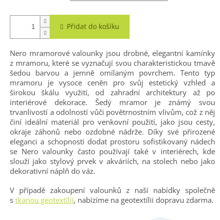
Přidat do košíku
Nero mramorové valounky jsou drobné, elegantní kamínky
z mramoru, které se vyznačují svou charakteristickou tmavě
šedou barvou a jemně omílaným povrchem. Tento typ
mramoru je vysoce ceněn pro svůj estetický vzhled a
širokou škálu využití, od zahradní architektury až po
interiérové dekorace. Šedý mramor je známý svou
trvanlivostí a odolností vůči povětrnostním vlivům, což z něj
činí ideální materiál pro venkovní použití, jako jsou cesty,
okraje záhonů nebo ozdobné nádrže. Díky své přirozené
eleganci a schopnosti dodat prostoru sofistikovaný nádech
se Nero valounky často používají také v interiérech, kde
slouží jako stylový prvek v akváriích, na stolech nebo jako
dekorativní náplň do váz.
V případě zakoupení valounků z naší nabídky společně
s
tkanou geotextílií
, nabízíme na geotextílii dopravu zdarma.