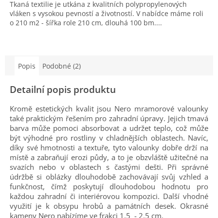
Tkaná textilie je utkána z kvalitních polypropylenových
vláken s vysokou pevností a životností. V nabídce máme roli
o 210 m2 - šířka role 210 cm, dlouhá 100 bm....
Popis
Podobné (2)
Detailní popis produktu
Kromě estetických kvalit jsou Nero mramorové valounky
také praktickým řešením pro zahradní úpravy. Jejich tmavá
barva může pomoci absorbovat a udržet teplo, což může
být výhodné pro rostliny v chladnějších oblastech. Navíc,
díky své hmotnosti a textuře, tyto valounky dobře drží na
místě a zabraňují erozi půdy, a to je obzvláště užitečné na
svazích nebo v oblastech s častými dešti. Při správné
údržbě si oblázky dlouhodobě zachovávají svůj vzhled a
funkčnost, čímž poskytují dlouhodobou hodnotu pro
každou zahradní či interiérovou kompozici. Další vhodné
využití je k obsypu hrobů a památních desek. Okrasné
kameny Nero nabízíme ve frakci 1,5 - 2,5 cm.