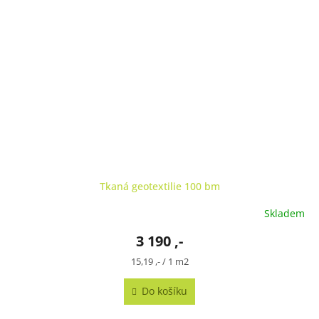
Tkaná geotextilie 100 bm
Skladem
3 190 ,-
Měrná
15,19 ,- / 1 m2
cena:
Do košíku