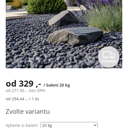
Z
ZDARMA
D
A
od
329 ,-
/ balení 20 kg
R
od
271,90 ,-
bez DPH
Měrná
od 294,44 ,- / 1 ks
M
cena:
Zvolte variantu
A
Vyberte si balení