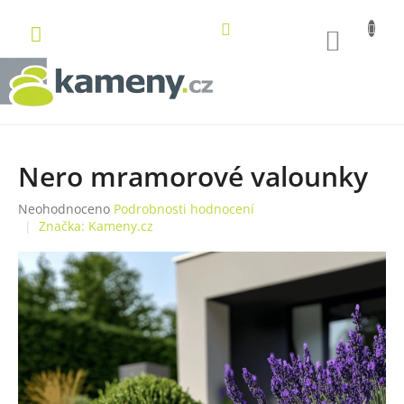
Přejít
na
NÁKUP
obsah
KOŠÍK
Nero mramorové valounky
Průměrné
Neohodnoceno
Podrobnosti hodnocení
hodnocení
Značka:
Kameny.cz
produktu
je
0,0
z
5
hvězdiček.