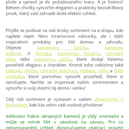
ploše a upravit je do požadovaného tvaru. A je hotovo!
Během chvilky vytvoříte elegantní a prakticky bezúdržbový
prvek, který vaší zahradě dodá efektní vzhled.
Přijďte se podívat na náš široký sortiment na e-shopu, kde
najdete nejen Nero mramorové valounky, ale i další
inspirativní produkty pro Váš domov a zahradu.
Objevte
kamennou lavičku
,
kamenný
květináč
či
korýtko
,
kamennou fontánu
,
zahradní
pítko
nebo
kamennou sochu
, které dodají Vašemu
prostředí eleganci a charakter. Kromě toho nabízíme také
obklady
,
dlažby
,
zahradní dekorace
,
nášlapy
,
zídky
a
další
produkty
, které pomohou vytvořit prostředí, které si
zamilujete. Nechte se inspirovat naším sortimentem a
vytvořte si svůj vlastní ráj doma i venku!
Celý náš sortiment je vystaven v našem
showroomu v
Beskydech
, kde Vás velmi rádi osobně přivítáme!
Velikostní frakce okrasných kamenů je vždy orientační a
může se mírně lišit v závislosti na závozu. Pro co
nejvyrovnanější vzhled doporučujeme realizaci provést