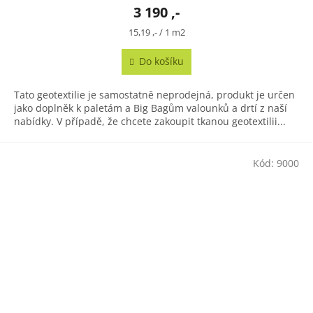
3 190 ,-
Měrná
15,19 ,- / 1 m2
cena:
Do košíku
Tato geotextilie je samostatně neprodejná, produkt je určen
jako doplněk k paletám a Big Bagům valounků a drtí z naší
nabídky. V případě, že chcete zakoupit tkanou geotextilii...
Kód:
9000