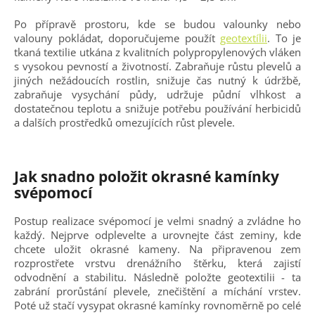
Po přípravě prostoru, kde se budou valounky nebo
valouny pokládat, doporučujeme použít
geotextílii
. To je
tkaná textilie utkána z kvalitních polypropylenových vláken
s vysokou pevností a životností. Zabraňuje růstu plevelů a
jiných nežádoucích rostlin, snižuje čas nutný k údržbě,
zabraňuje vysychání půdy, udržuje půdní vlhkost a
dostatečnou teplotu a snižuje potřebu používání herbicidů
a dalších prostředků omezujících růst plevele.
Jak snadno položit okrasné kamínky
svépomocí
Postup realizace svépomocí je velmi snadný a zvládne ho
každý. Nejprve odplevelte a urovnejte část zeminy, kde
chcete uložit okrasné kameny. Na připravenou zem
rozprostřete vrstvu drenážního štěrku, která zajistí
odvodnění a stabilitu. Následně položte geotextilii - ta
zabrání prorůstání plevele, znečištění a míchání vrstev.
Poté už stačí vysypat okrasné kamínky rovnoměrně po celé