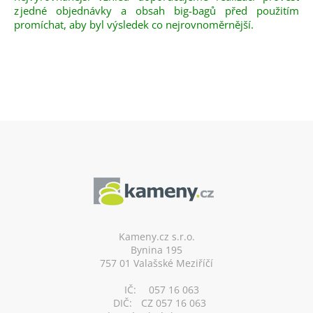
z jedné objednávky a obsah big-bagů před použitím
promíchat, aby byl výsledek co nejrovnoměrnější.
Z
á
p
a
t
í
Kameny.cz s.r.o.
Bynina 195
757 01 Valašské Meziříčí
IČ:
057 16 063
DIČ:
CZ 057 16 063