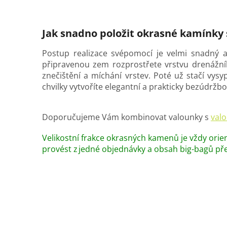
Jak snadno položit okrasné kamínky
Postup realizace svépomocí je velmi snadný a
připravenou zem rozprostřete vrstvu drenážního 
znečištění a míchání vrstev. Poté už stačí vy
chvilky vytvoříte elegantní a prakticky bezúdržbo
Doporučujeme Vám kombinovat valounky s
val
Velikostní frakce okrasných kamenů je vždy orien
provést z jedné objednávky a obsah big-bagů př