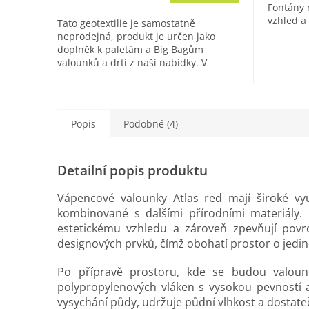
cena:
Fontány 
vzhled a
Tato geotextilie je samostatně
díky přír
neprodejná, produkt je určen jako
doplněk k paletám a Big Bagům
valounků a drtí z naší nabídky. V
případě, že chcete zakoupit tkanou
geotextilii...
Popis
Podobné (4)
Detailní popis produktu
Vápencové valounky Atlas red mají široké vy
kombinované s dalšími přírodními materiály. 
estetickému vzhledu a zároveň zpevňují povrc
designových prvků, čímž obohatí prostor o jedi
Po přípravě prostoru, kde se budou valou
polypropylenových vláken s vysokou pevností a 
vysychání půdy, udržuje půdní vlhkost a dostate