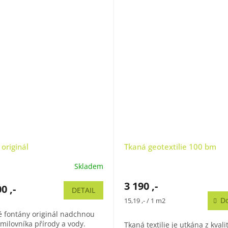
originál
Tkaná geotextilie 100 bm
Skladem
3 190 ,-
0 ,-
DETAIL
Měrná
Do
15,19 ,- / 1 m2
cena:
fontány originál nadchnou
milovníka přírody a vody.
Tkaná textilie je utkána z kvali