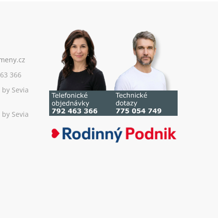
63 366
 by Sevia
 by Sevia