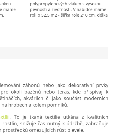
ysokou
polypropylenových vláken s vysokou
dce máme
pevností a životností. V nabídce máme
cm,
roli o 52,5 m2 - šířka role 210 cm, délka
25 bm....
 lemování záhonů nebo jako dekorativní prvky
pro okolí bazénů nebo teras, kde přispívají k
tináčích, akváriích či jako součást moderních
ch na hrobech a kolem pomníků.
tílii
. To je tkaná textilie utkána z kvalitních
 rostlin, snižuje čas nutný k údržbě, zabraňuje
h prostředků omezujících růst plevele.