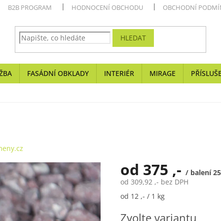
B2B PROGRAM
HODNOCENÍ OBCHODU
OBCHODNÍ PODMÍ
HLEDAT
ŽBA
FASÁDNÍ OBKLADY
INTERIÉR
MIRAGE
PŘÍSLUŠ
eny.cz
od
375 ,-
/ balení 2
od
309,92 ,-
bez DPH
Měrná
od 12 ,- / 1 kg
cena:
Zvolte variantu