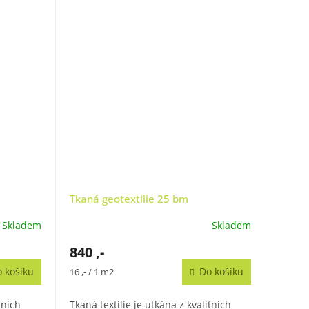
Tkaná geotextilie 25 bm
Skladem
Skladem
840 ,-
 košíku
Měrná
Do košíku
16 ,- / 1 m2
cena:
tních
Tkaná textilie je utkána z kvalitních