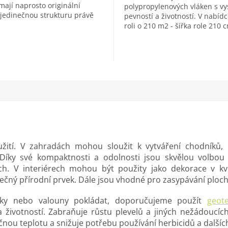
mají naprosto originální
polypropylenových vláken s v
 jedinečnou strukturu právě
pevností a životností. V nabí
odnímu vápenci, ze kterého...
roli o 210 m2 - šířka role 210 
dlouhá 100 bm....
užití. V zahradách mohou sloužit k vytváření chodníků,
Díky své kompaktnosti a odolnosti jsou skvělou volbou 
h. V interiérech mohou být použity jako dekorace v kvě
nečný přírodní prvek. Dále jsou vhodné pro zasypávání plo
nky nebo valouny pokládat, doporučujeme použít
geotex
životností. Zabraňuje růstu plevelů a jiných nežádoucích
čnou teplotu a snižuje potřebu používání herbicidů a dalšíc