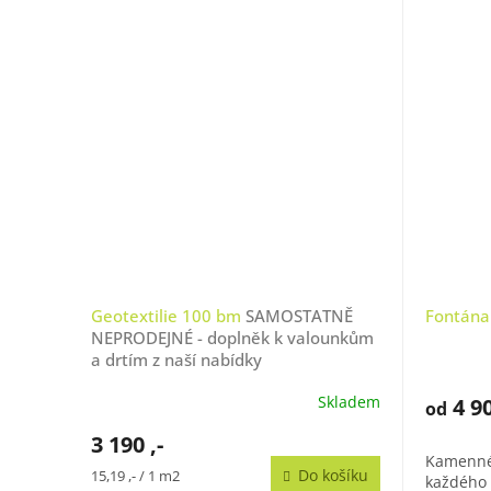
Geotextilie 100 bm
SAMOSTATNĚ
Fontána 
NEPRODEJNÉ - doplněk k valounkům
a drtím z naší nabídky
Skladem
4 90
od
3 190 ,-
Kamenné 
Měrná
Do košíku
15,19 ,- / 1 m2
každého 