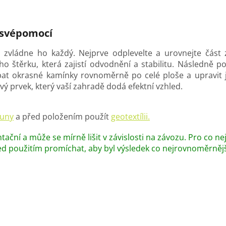
 svépomocí
 zvládne ho každý. Nejprve odplevelte a urovnejte část
štěrku, která zajistí odvodnění a stabilitu. Následně polo
sypat okrasné kamínky rovnoměrně po celé ploše a upravi
vý prvek, který vaší zahradě dodá efektní vzhled.
ouny
a před položením použít
geotextílii.
tační a může se mírně lišit v závislosti na závozu. Pro co n
ed použitím promíchat, aby byl výsledek co nejrovnoměrnějš