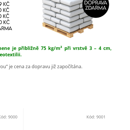
ne je přibližně 75 kg/m² při vrstvě 3 – 4 cm,
otextilii.
ou“ je cena za dopravu již započítána.
Kód:
9000
Kód:
9001