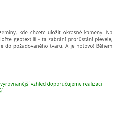
 zeminy, kde chcete uložit okrasné kameny. Na
žte geotextilii - ta zabrání prorůstání plevele,
t je do požadovaného tvaru. A je hotovo! Během
ejvyrovnanější vzhled doporučujeme realizaci
í.