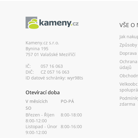
Z
á
VŠE O
p
a
Jak naku
t
Kameny.cz s.r.o.
Způsoby 
Bynina 195
í
Doprava
757 01 Valašské Meziříčí
Ochrana
IČ:
057 16 063
údajů
DIČ:
CZ 057 16 063
Obchodn
ID datové schránky: wyr98ts
Velkoobc
spoluprá
Otevírací doba
Podmínk
V měsících
PO-PÁ
zdarma
SO
Březen - Říjen
8:00-18:00
8:00-12:00
Listopad - Únor
8:00-16:00
9:00-12:00