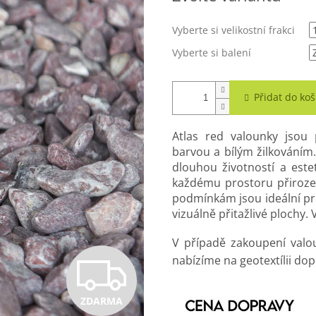
Vyberte si velikostní frakci
Vyberte si balení
Přidat do koš
Atlas red valounky jsou 
barvou a bílým žilkováním.
dlouhou životností a estet
každému prostoru přiroze
podmínkám jsou ideální pro 
vizuálně přitažlivé plochy
V případě zakoupení valo
Z
nabízíme na geotextílii do
ZDARMA