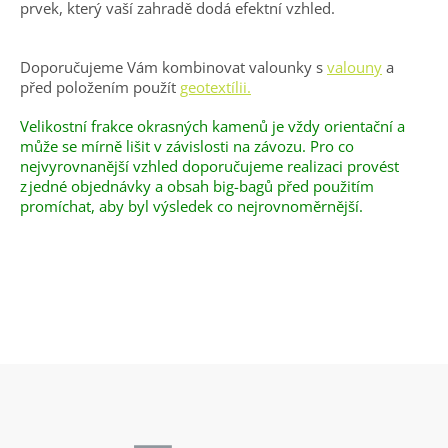
prvek, který vaší zahradě dodá efektní vzhled.
Doporučujeme Vám kombinovat valounky s
valouny
a
před položením použít
geotextílii.
Velikostní frakce okrasných kamenů je vždy orientační a
může se mírně lišit v závislosti na závozu. Pro co
nejvyrovnanější vzhled doporučujeme realizaci provést
z jedné objednávky a obsah big-bagů před použitím
promíchat, aby byl výsledek co nejrovnoměrnější.
Z
á