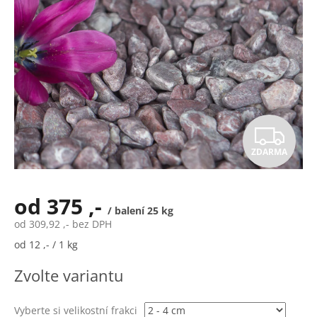
Z
ZDARMA
D
A
od
375 ,-
/ balení 25 kg
R
od
309,92 ,-
bez DPH
Měrná
od 12 ,- / 1 kg
M
cena:
Zvolte variantu
A
Vyberte si velikostní frakci