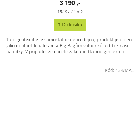
3 190 ,-
Měrná
15,19 ,- / 1 m2
cena:
Do košíku
Tato geotextilie je samostatně neprodejná, produkt je určen
jako doplněk k paletám a Big Bagům valounků a drtí z naší
nabídky. V případě, že chcete zakoupit tkanou geotextilii...
Kód:
134/MAL