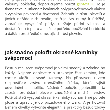
valouny pokládat, doporučujeme použít
geotextílii
. To je
tkaná textilie utkána z kvalitních polypropylenových vláken
s vysokou pevností a životností. Zabraňuje růstu plevelů a
jiných nežádoucích rostlin, snižuje čas nutný k údržbě,
zabraňuje vysychání půdy, udržuje půdní vlhkost a
dostatečnou teplotu a snižuje potřebu používání herbicidů
a dalších prostředků omezujících růst plevele.
Jak snadno položit okrasné kamínky
svépomocí
Postup realizace svépomocí je velmi snadný a zvládne ho
každý. Nejprve odplevelte a urovnejte část zeminy, kde
chcete uložit okrasné kameny. Na připravenou zem
rozprostřete vrstvu drenážního štěrku, která zajistí
odvodnění a stabilitu. Následně položte geotextilii - ta
zabrání prorůstání plevele, znečištění a míchání vrstev.
Poté už stačí vysypat okrasné kamínky rovnoměrně po celé
ploše a upravit je do požadovaného tvaru. A je hotovo!
Během chvilky vytvoříte elegantní a prakticky bezúdržbový