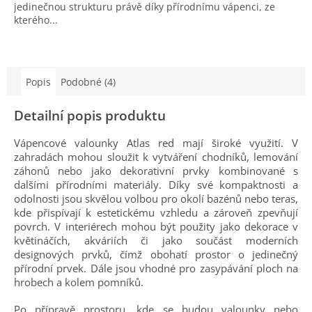
jedinečnou strukturu právě díky přírodnímu vápenci, ze
kterého...
Popis
Podobné (4)
Detailní popis produktu
Vápencové valounky Atlas red mají široké využití. V
zahradách mohou sloužit k vytváření chodníků, lemování
záhonů nebo jako dekorativní prvky kombinované s
dalšími přírodními materiály. Díky své kompaktnosti a
odolnosti jsou skvělou volbou pro okolí bazénů nebo teras,
kde přispívají k estetickému vzhledu a zároveň zpevňují
povrch. V interiérech mohou být použity jako dekorace v
květináčích, akváriích či jako součást moderních
designových prvků, čímž obohatí prostor o jedinečný
přírodní prvek. Dále jsou vhodné pro zasypávání ploch na
hrobech a kolem pomníků.
Po přípravě prostoru, kde se budou valounky nebo