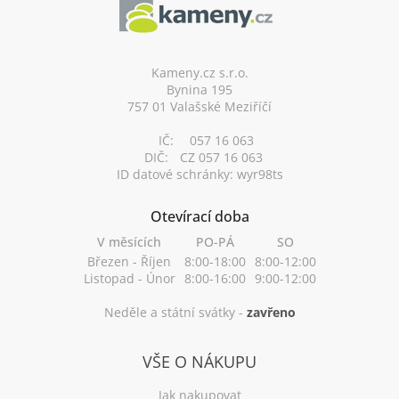
p
a
t
í
Kameny.cz s.r.o.
Bynina 195
757 01 Valašské Meziříčí
IČ:
057 16 063
DIČ:
CZ 057 16 063
ID datové schránky: wyr98ts
Otevírací doba
V měsících
PO-PÁ
SO
Březen - Říjen
8:00-18:00
8:00-12:00
Listopad - Únor
8:00-16:00
9:00-12:00
Neděle a státní svátky -
zavřeno
VŠE O NÁKUPU
Jak nakupovat