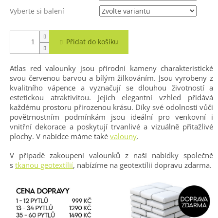
Vyberte si balení
Přidat do košíku
Atlas red valounky jsou přírodní kameny charakteristické
svou červenou barvou a bílým žilkováním. Jsou vyrobeny z
kvalitního vápence a vyznačují se dlouhou životností a
estetickou atraktivitou. Jejich elegantní vzhled přidává
každému prostoru přirozenou krásu. Díky své odolnosti vůči
povětrnostním podmínkám jsou ideální pro venkovní i
vnitřní dekorace a poskytují trvanlivé a vizuálně přitažlivé
plochy. V nabídce máme také
valouny
.
V případě zakoupení valounků z naší nabídky společně
s
tkanou geotextílií
, nabízíme na geotextílii dopravu zdarma.