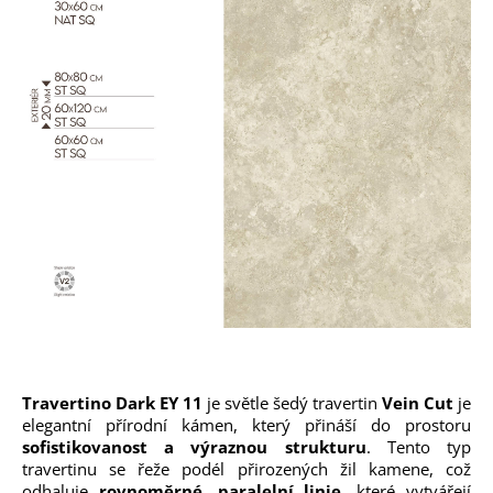
Travertino Dark EY 11
je světle šedý travertin
Vein Cut
je
elegantní přírodní kámen, který přináší do prostoru
sofistikovanost a výraznou strukturu
. Tento typ
travertinu se řeže podél přirozených žil kamene, což
odhaluje
rovnoměrné, paralelní linie
, které vytvářejí