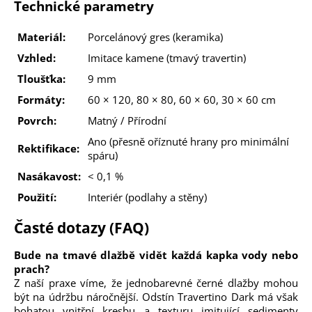
Technické parametry
Materiál:
Porcelánový gres (keramika)
Vzhled:
Imitace kamene (tmavý travertin)
Tloušťka:
9 mm
Formáty:
60 × 120, 80 × 80, 60 × 60, 30 × 60 cm
Povrch:
Matný / Přírodní
Ano (přesně oříznuté hrany pro minimální
Rektifikace:
spáru)
Nasákavost:
< 0,1 %
Použití:
Interiér (podlahy a stěny)
Časté dotazy (FAQ)
Bude na tmavé dlažbě vidět každá kapka vody nebo
prach?
Z naší praxe víme, že jednobarevné černé dlažby mohou
být na údržbu náročnější. Odstín Travertino Dark má však
bohatou vnitřní kresbu a texturu imitující sedimenty