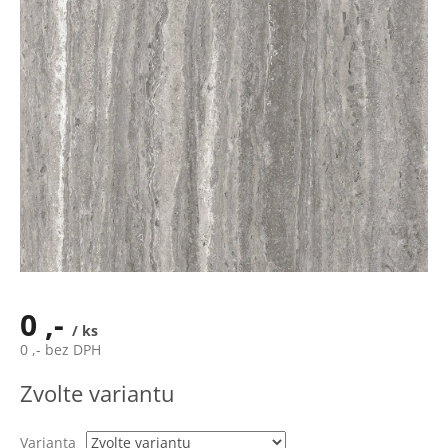
0 ,-
/ ks
0 ,- bez DPH
Měrná
Zvolte variantu
cena:
Varianta