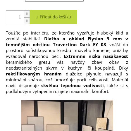
Přidat do košíku
Toužíte po interiéru, ze kterého vyzařuje hluboký klid a
zemitá stabilita?
Dlažba a obklad Elysian 9 mm v
temnějším odstínu Travertino Dark EY 08
vnáší do
prostoru sofistikovanou kresbu tmavého kamene, aniž by
vyžadoval náročnou péči.
Extrémně nízká nasákavost
keramického gresu vás navždy zbaví obav z
neodstranitelných skvrn v kuchyni či koupelně. Díky
rektifikovaným hranám
dlaždice plynule navazují s
minimální spárou, což umocňuje pocit celistvosti. Materiál
navíc disponuje
skvělou tepelnou vodivostí
, takže si s
podlahovým vytápěním užijete maximální komfort.