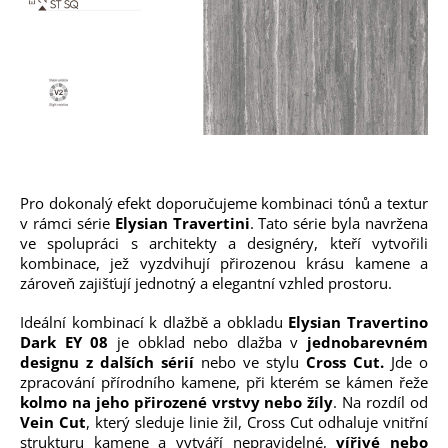
Pro dokonalý efekt doporučujeme kombinaci tónů a textur
v rámci série
Elysian Travertini
. Tato série byla navržena
ve spolupráci s architekty a designéry, kteří vytvořili
kombinace, jež vyzdvihují přirozenou krásu kamene a
zároveň zajišťují jednotný a elegantní vzhled prostoru.
Ideální kombinací k
dlažbě a obkladu
Elysian Travertino
Dark EY 08
je obklad nebo dlažba v
jednobarevném
designu z dalších sérií
nebo ve stylu
Cross Cut.
Jde o
zpracování přírodního kamene, při kterém se kámen řeže
kolmo na jeho přirozené vrstvy nebo žíly
. Na rozdíl od
Vein Cut
, který sleduje linie žil, Cross Cut odhaluje vnitřní
strukturu kamene a vytváří nepravidelné,
vířivé nebo