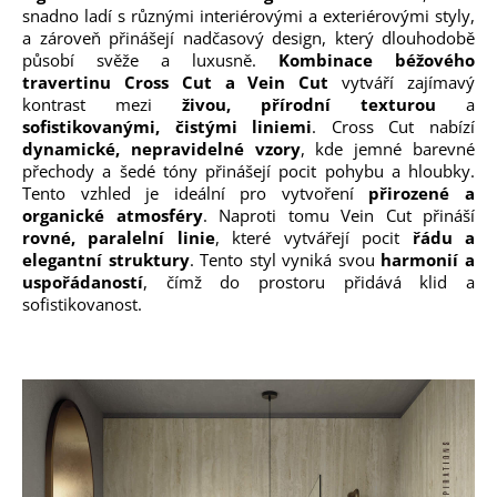
snadno ladí s různými interiérovými a exteriérovými styly,
a zároveň přinášejí nadčasový design, který dlouhodobě
působí svěže a luxusně.
Kombinace béžového
travertinu Cross Cut a Vein Cut
vytváří zajímavý
kontrast mezi
živou, přírodní texturou
a
sofistikovanými, čistými liniemi
. Cross Cut nabízí
dynamické, nepravidelné vzory
, kde jemné barevné
přechody a šedé tóny přinášejí pocit pohybu a hloubky.
Tento vzhled je ideální pro vytvoření
přirozené a
organické atmosféry
. Naproti tomu Vein Cut přináší
rovné, paralelní linie
, které vytvářejí pocit
řádu a
elegantní struktury
. Tento styl vyniká svou
harmonií a
uspořádaností
, čímž do prostoru přidává klid a
sofistikovanost.