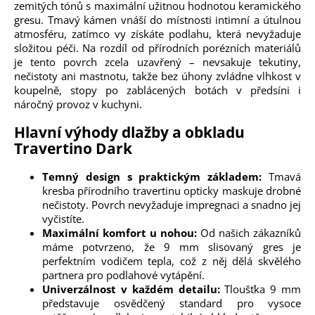
zemitých tónů s maximální užitnou hodnotou keramického
gresu. Tmavý kámen vnáší do místnosti intimní a útulnou
atmosféru, zatímco vy získáte podlahu, která nevyžaduje
složitou péči. Na rozdíl od přírodních porézních materiálů
je tento povrch zcela uzavřený – nevsakuje tekutiny,
nečistoty ani mastnotu, takže bez úhony zvládne vlhkost v
koupelně, stopy po zablácených botách v předsíni i
náročný provoz v kuchyni.
Hlavní výhody dlažby a obkladu
Travertino Dark
Temný design s praktickým základem:
Tmavá
kresba přírodního travertinu opticky maskuje drobné
nečistoty. Povrch nevyžaduje impregnaci a snadno jej
vyčistíte.
Maximální komfort u nohou:
Od našich zákazníků
máme potvrzeno, že 9 mm slisovaný gres je
perfektním vodičem tepla, což z něj dělá skvělého
partnera pro podlahové vytápění.
Univerzálnost v každém detailu:
Tloušťka 9 mm
představuje osvědčený standard pro vysoce