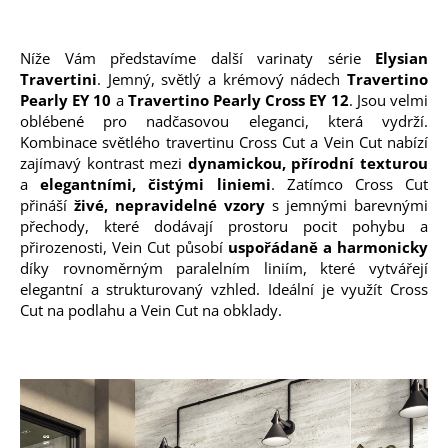
Níže Vám představíme další varinaty série
Elysian
Travertini
. Jemný, světlý a krémový nádech
Travertino
Pearly EY 10
a
Travertino Pearly Cross EY 12
. Jsou velmi
oblébené pro nadčasovou eleganci, která vydrží.
Kombinace světlého travertinu Cross Cut a Vein Cut nabízí
zajímavý kontrast mezi
dynamickou, přírodní texturou
a
elegantními, čistými liniemi
. Zatímco Cross Cut
přináší
živé, nepravidelné vzory
s jemnými barevnými
přechody, které dodávají prostoru pocit pohybu a
přirozenosti, Vein Cut působí
uspořádaně a harmonicky
díky rovnoměrným paralelním liniím, které vytvářejí
elegantní a strukturovaný vzhled. Ideální je využít Cross
Cut na podlahu a Vein Cut na obklady.