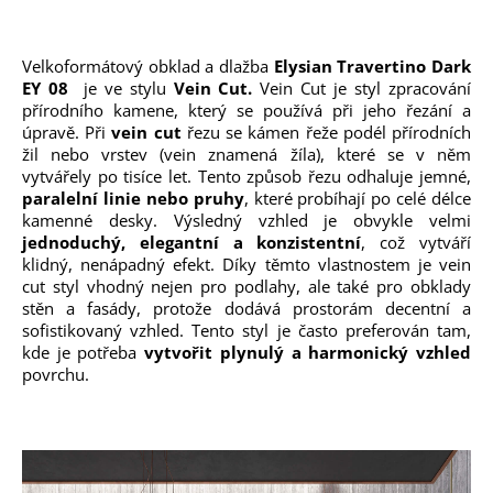
Velkoformátový obklad a dlažba
Elysian Travertino Dark
EY 08
je ve stylu
Vein Cut.
Vein Cut je styl zpracování
přírodního kamene, který se používá při jeho řezání a
úpravě. Při
vein cut
řezu se kámen řeže podél přírodních
žil nebo vrstev (vein znamená žíla), které se v něm
vytvářely po tisíce let. Tento způsob řezu odhaluje jemné,
paralelní linie nebo pruhy
, které probíhají po celé délce
kamenné desky. Výsledný vzhled je obvykle velmi
jednoduchý, elegantní a konzistentní
, což vytváří
klidný, nenápadný efekt. Díky těmto vlastnostem je vein
cut styl vhodný nejen pro podlahy, ale také pro obklady
stěn a fasády, protože dodává prostorám decentní a
sofistikovaný vzhled. Tento styl je často preferován tam,
kde je potřeba
vytvořit plynulý a harmonický vzhled
povrchu.