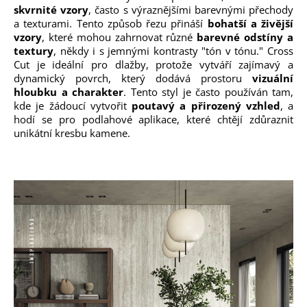
skvrnité vzory
, často s výraznějšími barevnými přechody
a texturami. Tento způsob řezu přináší
bohatší a živější
vzory
, které mohou zahrnovat různé
barevné odstíny a
textury
, někdy i s jemnými kontrasty "tón v tónu." Cross
Cut je ideální pro dlažby, protože vytváří zajímavý a
dynamický povrch, který dodává prostoru
vizuální
hloubku a charakter
. Tento styl je často používán tam,
kde je žádoucí vytvořit
poutavý a přirozený vzhled
, a
hodí se pro podlahové aplikace, které chtějí zdůraznit
unikátní kresbu kamene.