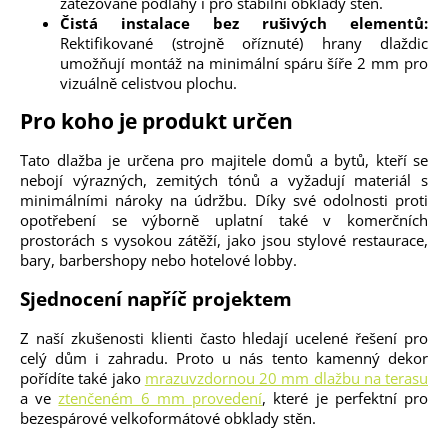
zatěžované podlahy i pro stabilní obklady stěn.
Čistá instalace bez rušivých elementů:
Rektifikované (strojně oříznuté) hrany dlaždic
umožňují montáž na minimální spáru šíře 2 mm pro
vizuálně celistvou plochu.
Pro koho je produkt určen
Tato dlažba je určena pro majitele domů a bytů, kteří se
nebojí výrazných, zemitých tónů a vyžadují materiál s
minimálními nároky na údržbu. Díky své odolnosti proti
opotřebení se výborně uplatní také v komerčních
prostorách s vysokou zátěží, jako jsou stylové restaurace,
bary, barbershopy nebo hotelové lobby.
Sjednocení napříč projektem
Z naší zkušenosti klienti často hledají ucelené řešení pro
celý dům i zahradu. Proto u nás tento kamenný dekor
pořídíte také jako
mrazuvzdornou 20 mm dlažbu na terasu
a ve
ztenčeném 6 mm provedení
, které je perfektní pro
bezespárové velkoformátové obklady stěn.