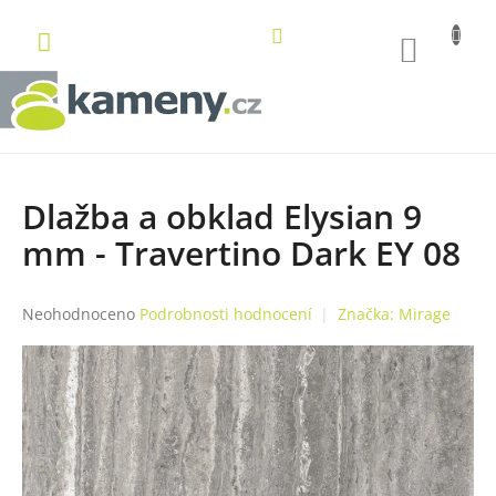
Přejít
na
NÁKUP
obsah
KOŠÍK
Dlažba a obklad Elysian 9
mm - Travertino Dark EY 08
Průměrné
Neohodnoceno
Podrobnosti hodnocení
Značka:
Mirage
hodnocení
produktu
je
0,0
z
5
hvězdiček.