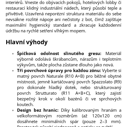
interiérů. Vneste do obývacích pokojů, hotelových lobby či
restaurací klidný industriální nádech, který působí teple a
přívětivě. Uzavřená neporézní struktura materiálu do sebe
nevsákne rozlité nápoje ani nečistoty z bot, čímž zajišťuje
maximální hygienický standard a zkracuje každodenní
údržbu na rychlé setření vlhkým mopem.
Hlavní výhody
Špičková odolnost slinutého gresu:
Materiál
výborně odolává škrábancům, nárazům i teplotním
výkyvům, takže plocha zůstane dlouho jako nová.
Tři povrchové úpravy pro každou zónu:
Vyberte si
matný povrch Naturale (R10 A+B) pro běžné obytné
místnosti, jemně kartáčovaný povrch Spazzolato (R9)
pro dokonale hladký dotek, nebo strukturovaný
povrch Strutturato (R11 A+B+C), který zajistí
bezpečný krok v okolí bazénů či ve sprchových
koutech.
Design bez hranic:
Díky kalibrovaným hranám a
velkoformátovým rozměrům (až 120x120 cm)
dosáhnete minimálních spár (pouze 2–3 mm).
Prostor tak působí sjednoceně a opticky se zvětší.