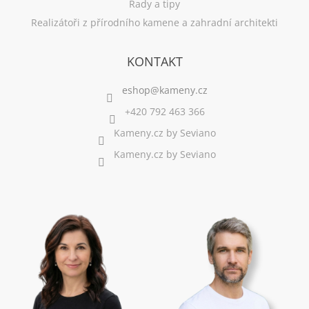
Rady a tipy
Realizátoři z přírodního kamene a zahradní architekti
KONTAKT
+420 792 463 366
Kameny.cz by Seviano
Kameny.cz by Seviano