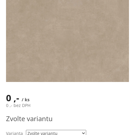
0 ,-
/ ks
0 ,- bez DPH
Měrná
Zvolte variantu
cena:
Varianta