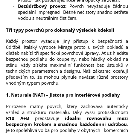
Bezúdržbový provoz:
Povrch nevyžaduje žádnou
speciální impregnaci. Běžné nečistoty snadno setřete
vodou s neutrálním čističem.
Tři typy povrchů pro dokonalý výsledek kdekoli
Každý prostor vyžaduje jiný přístup k bezpečnosti a
údržbě. Italský výrobce Mirage proto u svých obkladů a
dlažeb nabízí tři specifické povrchové úpravy. Ať už hledáte
bezpečnou podlahu do koupelny, nebo hladký obklad na
stěnu, vždy získáte maximální funkčnost bez ústupků v
technických parametrech a designu. Naši zákazníci oceňují
především to, že mohou plynule navázat různé prostory
vhodným typem povrchu.
1. Naturale (NAT) – Jistota pro interiérové podlahy
Přirozeně matný povrch, který zachovává autentický
vzhled a strukturu materiálu. Díky vyšší protiskluznosti
R10 A+B
představuje
ideální rovnováhu mezi
bezpečným krokem a snadnou každodenní údržbou
.
Je to spolehlivá volba pro podlahy v obytných i komerčních