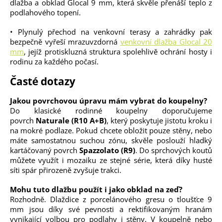
dlažba a obklad Glocal 9 mm, která skvěle přenáší teplo z
podlahového topení.
• Plynulý přechod na venkovní terasy a zahrádky pak
bezpečně vyřeší mrazuvzdorná
venkovní dlažba Glocal 20
mm
, jejíž protiskluzná struktura spolehlivě ochrání hosty i
rodinu za každého počasí.
Časté dotazy
Jakou povrchovou úpravu mám vybrat do koupelny?
Do klasické rodinné koupelny doporučujeme
povrch
Naturale (R10 A+B)
, který poskytuje jistotu kroku i
na mokré podlaze. Pokud chcete obložit pouze stěny, nebo
máte samostatnou suchou zónu, skvěle poslouží hladký
kartáčovaný povrch
Spazzolato (R9)
. Do sprchových koutů
můžete využít i mozaiku ze stejné série, která díky husté
síti spár přirozeně zvyšuje trakci.
Mohu tuto dlažbu použít i jako obklad na zeď?
Rozhodně. Dlaždice z porcelánového gresu o tloušťce 9
mm jsou díky své pevnosti a rektifikovaným hranám
vynikající volbou pro podlahy i stěny. V koupelně nebo