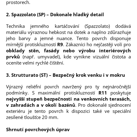
prostorech.
2. Spazzolato (SP) – Dokonale hladký detail
Technika jemného kartáčování (Spazzolato) dodává
materiálu výraznou hebkost na dotek a naplno zdůrazňuje
jeho barvy a jemné nuance. Tento povrch disponuje
mírnější protiskluzností
R9
. Zákazníci ho nejčastěji volí pro
obklady stěn, fasády nebo výrobu interiérových
prvků
(např. umyvadel), kde vynikne vizuální čistota a
oceníte velmi rychlé čištění.
3. Strutturato (ST) – Bezpečný krok venku i v mokru
Výrazný reliéfní povrch navržený pro ty nejnáročnější
podmínky. S maximální protiskluzností
R11
poskytuje
nejvyšší stupeň bezpečnosti na venkovních terasách,
v zahradách a v okolí bazénů
. Pro dokonalé sjednocení
exteriéru je tento povrch k dispozici také ve speciální
zesílené tloušťce 20 mm.
Shrnutí povrchových úprav