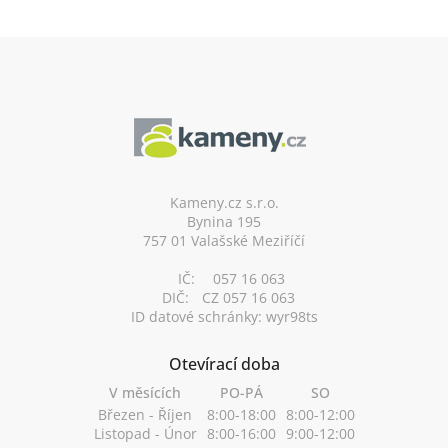
Z
á
p
a
t
í
Kameny.cz s.r.o.
Bynina 195
757 01 Valašské Meziříčí
IČ:
057 16 063
DIČ:
CZ 057 16 063
ID datové schránky: wyr98ts
Otevírací doba
V měsících
PO-PÁ
SO
Březen - Říjen
8:00-18:00
8:00-12:00
Listopad - Únor
8:00-16:00
9:00-12:00