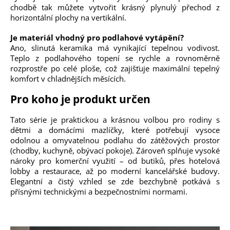
chodbě tak můžete vytvořit krásný plynulý přechod z
horizontální plochy na vertikální.
Je materiál vhodný pro podlahové vytápění?
Ano, slinutá keramika má vynikající tepelnou vodivost.
Teplo z podlahového topení se rychle a rovnoměrně
rozprostře po celé ploše, což zajišťuje maximální tepelný
komfort v chladnějších měsících.
Pro koho je produkt určen
Tato série je praktickou a krásnou volbou pro rodiny s
dětmi a domácími mazlíčky, které potřebují vysoce
odolnou a omyvatelnou podlahu do zátěžových prostor
(chodby, kuchyně, obývací pokoje). Zároveň splňuje vysoké
nároky pro komerční využití – od butiků, přes hotelová
lobby a restaurace, až po moderní kancelářské budovy.
Elegantní a čistý vzhled se zde bezchybně potkává s
přísnými technickými a bezpečnostními normami.