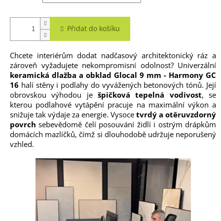
Přidat do košíku
Chcete interiérům dodat nadčasový architektonický ráz a
zároveň vyžadujete nekompromisní odolnost? Univerzální
keramická dlažba a obklad Glocal 9 mm - Harmony GC
16
halí stěny i podlahy do vyvážených betonových tónů. Její
obrovskou výhodou je
špičková tepelná vodivost
, se
kterou podlahové vytápění pracuje na maximální výkon a
snižuje tak výdaje za energie. Vysoce
tvrdý a otěruvzdorný
povrch
sebevědomě čelí posouvání židlí i ostrým drápkům
domácích mazlíčků, čímž si dlouhodobě udržuje neporušený
vzhled.