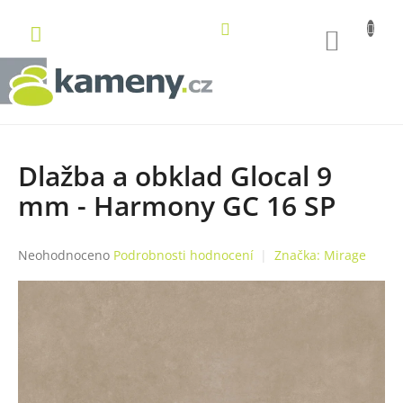
Přejít
na
NÁKUP
obsah
KOŠÍK
Dlažba a obklad Glocal 9
mm - Harmony GC 16 SP
Průměrné
Neohodnoceno
Podrobnosti hodnocení
Značka:
Mirage
hodnocení
produktu
je
0,0
z
5
hvězdiček.