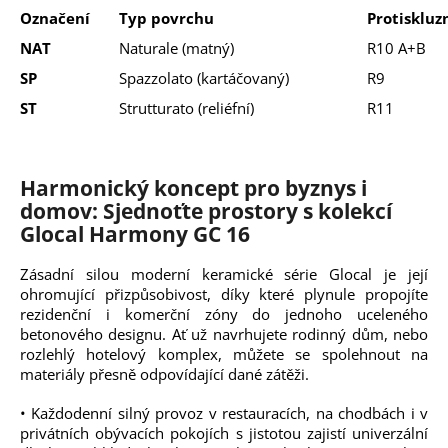
Označení
Typ povrchu
Protiskluz
NAT
Naturale (matný)
R10 A+B
SP
Spazzolato (kartáčovaný)
R9
ST
Strutturato (reliéfní)
R11
Harmonický koncept pro byznys i
domov: Sjednoťte prostory s kolekcí
Glocal Harmony GC 16
Zásadní silou moderní keramické série Glocal je její
ohromující přizpůsobivost, díky které plynule propojíte
rezidenční i komerční zóny do jednoho uceleného
betonového designu. Ať už navrhujete rodinný dům, nebo
rozlehlý hotelový komplex, můžete se spolehnout na
materiály přesně odpovídající dané zátěži.
• Každodenní silný provoz v restauracích, na chodbách i v
privátních obývacích pokojích s jistotou zajistí univerzální