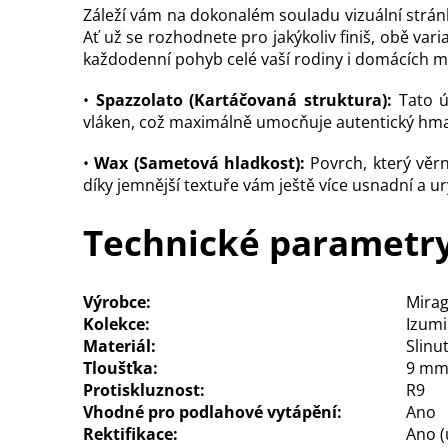
Záleží vám na dokonalém souladu vizuální strá
Ať už se rozhodnete pro jakýkoliv finiš, obě var
každodenní pohyb celé vaší rodiny i domácích m
•
Spazzolato (Kartáčovaná struktura):
Tato ú
vláken, což maximálně umocňuje autentický hma
•
Wax (Sametová hladkost):
Povrch, který věrn
díky jemnější textuře vám ještě více usnadní a ur
Technické parametr
Výrobce:
Mira
Kolekce:
Izumi
Materiál:
Slinu
Tloušťka:
9 m
Protiskluznost:
R9
Vhodné pro podlahové vytápění:
Ano
Rektifikace:
Ano (