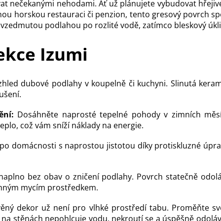
ovat nečekanými nehodami. Ať už plánujete vybudovat hřejiv
ou horskou restauraci či penzion, tento gresový povrch sp
 vzedmutou podlahou po rozlité vodě, zatímco bleskový úk
ekce Izumi
vzhled dubové podlahy v koupelně či kuchyni. Slinutá ker
ušení.
ění:
Dosáhněte naprosté tepelné pohody v zimních měsícíc
eplo, což vám sníží náklady na energie.
o domácnosti s naprostou jistotou díky protiskluzné úpravě 
 naplno bez obav o zničení podlahy. Povrch statečně odo
emným mycím prostředkem.
ěný dekor už není pro vlhké prostředí tabu. Proměňte s
na stěnách nepohlcuje vodu, nekroutí se a úspěšně odolává 