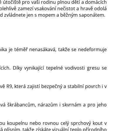
é útočiště pro vaši rodinu plnou dětí a domácích
olehlivě zamezí vsakování nečistot a hravě odolá
lid zvládnete jen s mopem a běžným saponátem.
amika je téměř nenasákavá, takže se nedeformuje
h. Díky vynikající tepelné vodivosti gresu se
R9, která zajistí bezpečný a stabilní povrch i v
lává škrábancům, nárazům i skvrnám a pro jeho
vou koupelnu nebo rovnou celý sprchový kout v
plísním, takže získáte vizuální teplo přírodního