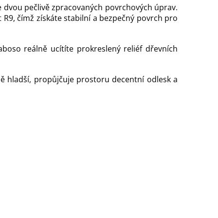
e dvou pečlivě zpracovaných povrchových úprav.
t R9, čímž získáte stabilní a bezpečný povrch pro
so reálně ucítíte prokreslený reliéf dřevních
ě hladší, propůjčuje prostoru decentní odlesk a