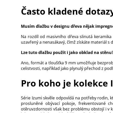
Často kladené dotaz
Musím dlažbu v designu dřeva nějak impregn
Na rozdíl od masivního dřeva slinutá keramika 
uzavřený a nenasákavý, čímž získáte materiál s
Lze tuto dlažbu použít i jako obklad na stěnu
Ano, formát a tloušťka 9 mm umožňuje bezproblé
celistvosti, například jako plynulý přechod z podl
Pro koho je kolekce 
Série Izumi skvěle odpovídá na potřeby rodin, k
prosluněné obývací pokoje, frekventované 
otěruvzdornosti však bez problému obstojí i v k