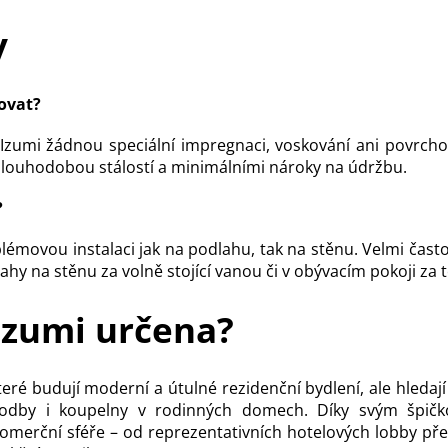
y
ovat?
Izumi žádnou speciální impregnaci, voskování ani povrchové
 dlouhodobou stálostí a minimálními nároky na údržbu.
?
movou instalaci jak na podlahu, tak na stěnu. Velmi často 
ahy na stěnu za volně stojící vanou či v obývacím pokoji za te
Izumi určena?
teré budují moderní a útulné rezidenční bydlení, ale hleda
chodby i koupelny v rodinných domech. Díky svým špič
omerční sféře – od reprezentativních hotelových lobby pře