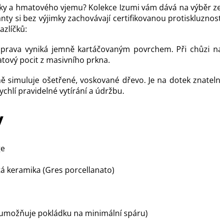
nky a hmatového vjemu? Kolekce Izumi vám dává na výběr z
ianty si bez výjimky zachovávají certifikovanou protiskluznos
azlíčků:
prava vyniká jemně kartáčovaným povrchem. Při chůzi nabo
tový pocit z masivního prkna.
ě simuluje ošetřené, voskované dřevo. Je na dotek znateln
ychlí pravidelné vytírání a údržbu.
y
ge
tá keramika (Gres porcellanato)
m
umožňuje pokládku na minimální spáru)