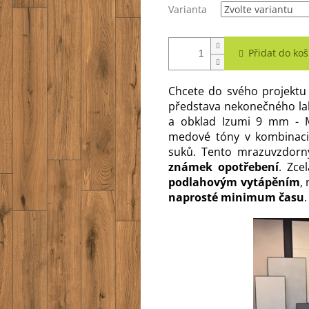
Varianta
Přidat do koš
Chcete do svého projektu 
představa nekonečného lak
a obklad Izumi 9 mm - M
medové tóny v kombinaci
suků. Tento mrazuvzdor
známek opotřebení
. Zce
podlahovým vytápěním
,
naprosté minimum času
.