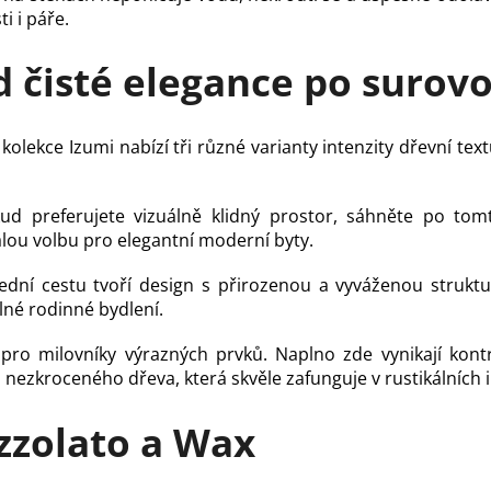
i i páře.
d čisté elegance po surov
kolekce Izumi nabízí tři různé varianty intenzity dřevní text
d preferujete vizuálně klidný prostor, sáhněte po tom
ou volbu pro elegantní moderní byty.
ední cestu tvoří design s přirozenou a vyváženou strukt
lné rodinné bydlení.
 pro milovníky výrazných prvků. Naplno zde vynikají kont
nezkroceného dřeva, která skvěle zafunguje v rustikálních 
zzolato a Wax