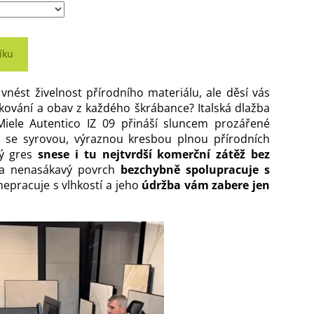
íku
vnést živelnost přírodního materiálu, ale děsí vás
ování a obav z každého škrábance? Italská dlažba
iele Autentico IZ 09 přináší sluncem prozářené
 se syrovou, výraznou kresbou plnou přírodních
ný gres
snese i tu nejtvrdší komerční zátěž bez
la nenasákavý povrch
bezchybně spolupracuje s
 nepracuje s vlhkostí a jeho
údržba vám zabere jen