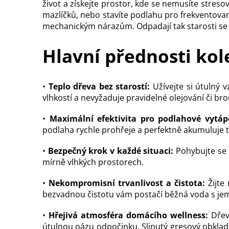
život a získejte prostor, kde se nemusíte stres
mazlíčků, nebo stavíte podlahu pro frekventovan
mechanickým nárazům. Odpadají tak starosti se
Hlavní přednosti kol
•
Teplo dřeva bez starostí:
Užívejte si útulný 
vlhkostí a nevyžaduje pravidelné olejování či bro
•
Maximální efektivita pro podlahové vytáp
podlaha rychle prohřeje a perfektně akumuluje t
•
Bezpečný krok v každé situaci:
Pohybujte se p
mírně vlhkých prostorech.
•
Nekompromisní trvanlivost a čistota:
Žijte
bezvadnou čistotu vám postačí běžná voda s j
•
Hřejivá atmosféra domácího wellness:
Dřev
útulnou oázu odpočinku. Slinutý gresový obklad 