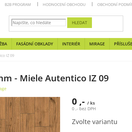
B2B PROGRAM
HODNOCENÍ OBCHODU
OBCHODNÍ PODMÍ
HLEDAT
ŽBA
FASÁDNÍ OBKLADY
INTERIÉR
MIRAGE
PŘÍSLUŠ
co IZ 09
mm - Miele Autentico IZ 09
age
0 ,-
/ ks
0 ,- bez DPH
Měrná
Zvolte variantu
cena: