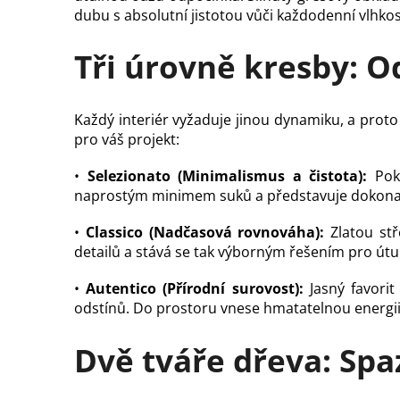
dubu s absolutní jistotou vůči každodenní vlhkost
Tři úrovně kresby: O
Každý interiér vyžaduje jinou dynamiku, a proto 
pro váš projekt:
•
Selezionato (Minimalismus a čistota):
Poku
naprostým minimem suků a představuje dokonal
•
Classico (Nadčasová rovnováha):
Zlatou stř
detailů a stává se tak výborným řešením pro útu
•
Autentico (Přírodní surovost):
Jasný favorit
odstínů. Do prostoru vnese hmatatelnou energii 
Dvě tváře dřeva: Spa