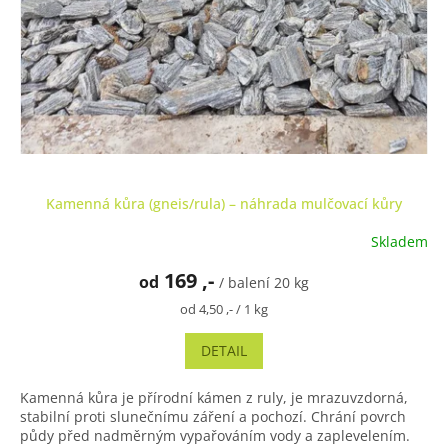
Kamenná kůra (gneis/rula) – náhrada mulčovací kůry
Skladem
Průměrné
hodnocení
169 ,-
od
produktu
/ balení 20 kg
je
Měrná
od 4,50 ,- / 1 kg
4,9
cena:
z
DETAIL
5
hvězdiček.
Kamenná kůra je přírodní kámen z ruly, je mrazuvzdorná,
stabilní proti slunečnímu záření a pochozí. Chrání povrch
půdy před nadměrným vypařováním vody a zaplevelením.