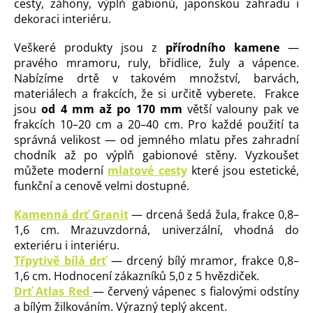
cesty, záhony, výplň gabionů, japonskou zahradu i
dekoraci interiéru.
Veškeré produkty jsou z
přírodního kamene
—
pravého mramoru, ruly, břidlice, žuly a vápence.
Nabízíme drtě v takovém množství, barvách,
materiálech a frakcích, že si určitě vyberete. Frakce
jsou
od 4 mm až po 170 mm
větší valouny pak ve
frakcích 10–20 cm a 20–40 cm. Pro každé použití ta
správná velikost — od jemného mlatu přes zahradní
chodník až po výplň gabionové stěny. Vyzkoušet
můžete moderní
mlatové cesty
které jsou estetické,
funkční a cenově velmi dostupné.
Kamenná drť Granit
— drcená šedá žula, frakce 0,8–
1,6 cm. Mrazuvzdorná, univerzální, vhodná do
exteriéru i interiéru.
Třpytivě bílá drť
— drcený bílý mramor, frakce 0,8–
1,6 cm. Hodnocení zákazníků 5,0 z 5 hvězdiček.
Drť Atlas Red
— červený vápenec s fialovými odstíny
a bílým žilkováním. Výrazný teplý akcent.