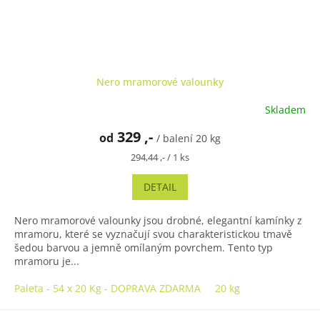
Nero mramorové valounky
Skladem
329 ,-
od
/ balení 20 kg
Měrná
294,44 ,- / 1 ks
cena:
DETAIL
Nero mramorové valounky jsou drobné, elegantní kamínky z
mramoru, které se vyznačují svou charakteristickou tmavě
šedou barvou a jemně omílaným povrchem. Tento typ
mramoru je...
Paleta - 54 x 20 Kg - DOPRAVA ZDARMA
20 kg