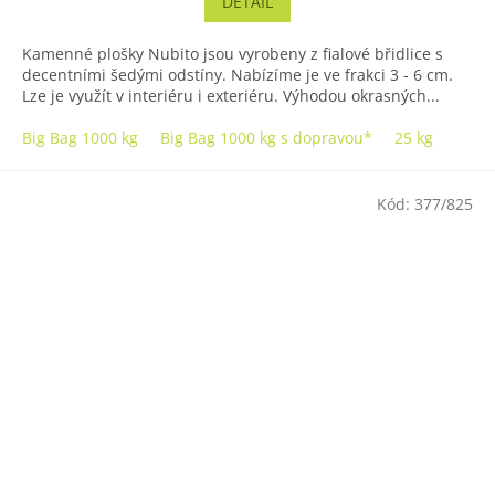
DETAIL
5
hvězdiček.
Kamenné plošky Nubito jsou vyrobeny z fialové břidlice s
decentními šedými odstíny. Nabízíme je ve frakci 3 - 6 cm.
Lze je využít v interiéru i exteriéru. Výhodou okrasných...
Big Bag 1000 kg
Big Bag 1000 kg s dopravou*
25 kg
Kód:
377/825