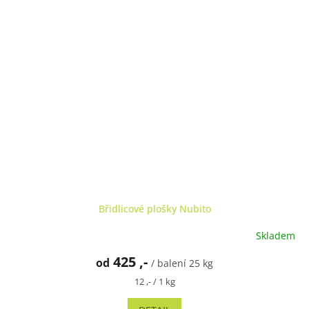
Břidlicové plošky Nubito
Skladem
Průměrné
hodnocení
425 ,-
od
produktu
/ balení 25 kg
je
Měrná
12 ,- / 1 kg
5,0
cena:
z