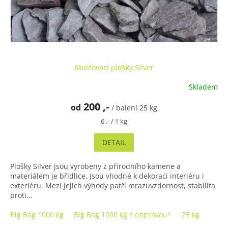
Mulčovací plošky Silver
Skladem
200 ,-
od
/ balení 25 kg
Měrná
6 ,- / 1 kg
cena:
DETAIL
Plošky Silver jsou vyrobeny z přírodního kamene a
materiálem je břidlice. Jsou vhodné k dekoraci interiéru i
exteriéru. Mezi jejich výhody patří mrazuvzdornost, stabilita
proti...
Big Bag 1000 kg
Big Bag 1000 kg s dopravou*
25 kg