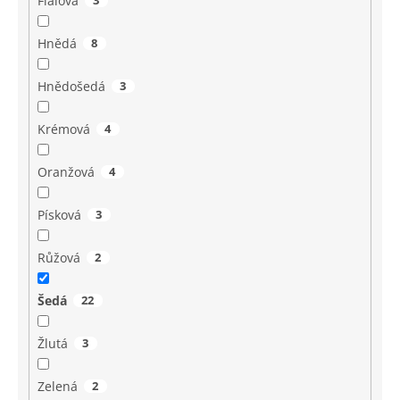
Fialová
3
Hnědá
8
Hnědošedá
3
Krémová
4
Oranžová
4
Písková
3
Růžová
2
Šedá
22
Žlutá
3
Zelená
2