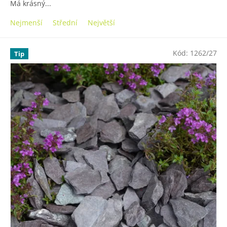
Má krásný...
Nejmenší
Střední
Největší
Kód:
1262/27
Tip