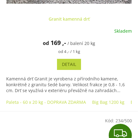
Granit kamenná drť
Skladem
Průměrné
hodnocení
169 ,-
od
produktu
/ balení 20 kg
je
Měrná
od 4 ,- / 1 kg
5,0
cena:
z
DETAIL
5
hvězdiček.
Kamenná drť Granit je vyrobena z přírodního kamene,
konkrétně z granitu šedé barvy. Velikost frakce je 0,8 - 1,6
cm. Drť se využívá v exteriéru převážně na zahradách...
Paleta - 60 x 20 kg - DOPRAVA ZDARMA
Big Bag 1200 kg
Big
Kód:
234/500
Z