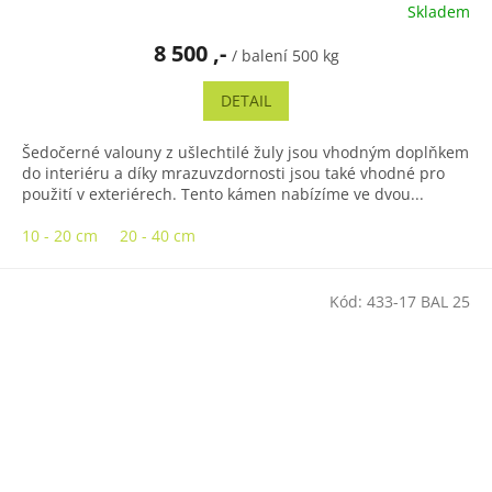
Skladem
8 500 ,-
/ balení 500 kg
DETAIL
Šedočerné valouny z ušlechtilé žuly jsou vhodným doplňkem
do interiéru a díky mrazuvzdornosti jsou také vhodné pro
použití v exteriérech. Tento kámen nabízíme ve dvou...
10 - 20 cm
20 - 40 cm
Kód:
433-17 BAL 25