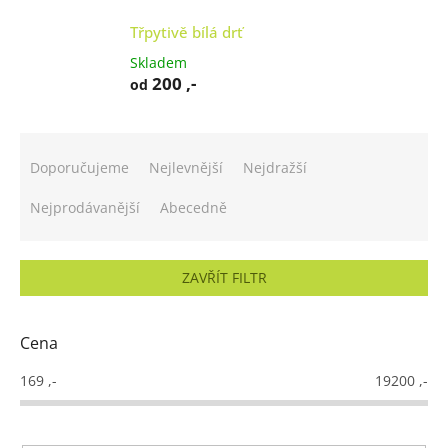
Třpytivě bílá drť
Skladem
200 ,-
od
Ř
a
Doporučujeme
Nejlevnější
Nejdražší
z
e
Nejprodávanější
Abecedně
n
í
p
ZAVŘÍT FILTR
r
o
d
Cena
u
k
169
,-
19200
,-
t
ů