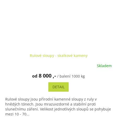
Rulové sloupy - skalkové kameny
Skladem
Průměrné
hodnocení
8 000 ,-
od
produktu
/ balení 1000 kg
je
5,0
DETAIL
z
5
Rulové sloupy jsou přírodní kamenné sloupy z ruly v
hvězdiček.
hnědých tónech. Jsou mrazuvzdorné a stabilní proti
slunečnímu záření. Velikost jednotlivých sloupů se pohybuje
mezi 10 - 70...