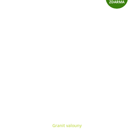
ZDARMA
D
A
R
M
A
Granit valouny