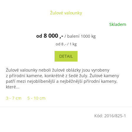
Žulové valounky
Skladem
8 000 ,-
od
/ balení 1000 kg
Měrná
od 8 ,- / 1 kg
cena:
DETAIL
Žulové valounky neboli žulové oblázky jsou vyrobeny
z přírodní kamene, konkrétně z šedé žuly. Žulové kameny
patří mezi nejoblíbenější a nejběžnější přírodní kameny,
které...
3 - 7 cm
5 - 10 cm
Kód:
2016/825-1