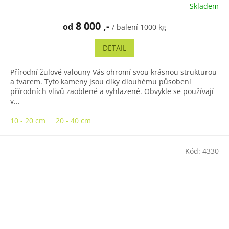
Skladem
Průměrné
hodnocení
8 000 ,-
od
produktu
/ balení 1000 kg
je
5,0
DETAIL
z
5
Přírodní žulové valouny Vás ohromí svou krásnou strukturou
hvězdiček.
a tvarem. Tyto kameny jsou díky dlouhému působení
přírodních vlivů zaoblené a vyhlazené. Obvykle se používají
v...
10 - 20 cm
20 - 40 cm
Kód:
4330