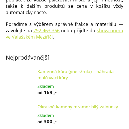
takže k dalším produktů se cena v košíku vždy
automaticky načte.
Poradíme s výběrem správné frakce a materiálu —
zavolejte na
792 463 366
nebo přijďte do
showroomu
ve Valašském Meziříčí
.
Nejprodávanější
Kamenná kůra (gneis/rula) – náhrada
mulčovací kůry
Skladem
169 ,-
od
Okrasné kameny mramor bílý valounky
Skladem
300 ,-
od