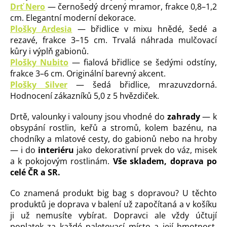
Drť Nero
— černošedý drcený mramor, frakce 0,8–1,2
cm. Elegantní moderní dekorace.
Plošky Ardesia
— břidlice v mixu hnědé, šedé a
rezavé, frakce 3–15 cm. Trvalá náhrada mulčovací
kůry i výplň gabionů.
Plošky Nubito
— fialová břidlice se šedými odstíny,
frakce 3–6 cm. Originální barevný akcent.
Plošky Silver
— šedá břidlice, mrazuvzdorná.
Hodnocení zákazníků 5,0 z 5 hvězdiček.
Drtě, valounky i valouny jsou vhodné do
zahrady
— k
obsypání rostlin, keřů a stromů, kolem bazénu, na
chodníky a mlatové cesty, do gabionů nebo na hroby
— i do
interiéru
jako dekorativní prvek do váz, misek
a k pokojovým rostlinám.
Vše skladem, doprava po
celé ČR a SR.
Co znamená produkt big bag s dopravou? U těchto
produktů je doprava v balení už započítaná a v košíku
ji už nemusíte vybírat. Dopravci ale vždy účtují
poplatek za každé paletovací místo a její hmotnost,