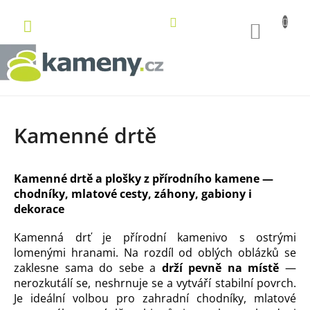
Přejít
na
NÁKUP
obsah
KOŠÍK
Kamenné drtě
Kamenné drtě a plošky z přírodního kamene —
chodníky, mlatové cesty, záhony, gabiony i
dekorace
Kamenná drť je přírodní kamenivo s ostrými
lomenými hranami. Na rozdíl od oblých oblázků se
zaklesne sama do sebe a
drží pevně na místě
—
nerozkutálí se, neshrnuje se a vytváří stabilní povrch.
Je ideální volbou pro zahradní chodníky, mlatové