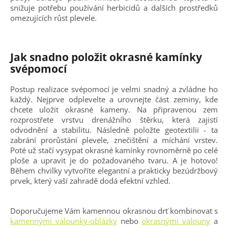
snižuje potřebu používání herbicidů a dalších prostředků
omezujících růst plevele.
Jak snadno položit okrasné kamínky
svépomocí
Postup realizace svépomocí je velmi snadný a zvládne ho
každý. Nejprve odplevelte a urovnejte část zeminy, kde
chcete uložit okrasné kameny. Na připravenou zem
rozprostřete vrstvu drenážního štěrku, která zajistí
odvodnění a stabilitu. Následně položte geotextilii - ta
zabrání prorůstání plevele, znečištění a míchání vrstev.
Poté už stačí vysypat okrasné kamínky rovnoměrně po celé
ploše a upravit je do požadovaného tvaru. A je hotovo!
Během chvilky vytvoříte elegantní a prakticky bezúdržbový
prvek, který vaší zahradě dodá efektní vzhled.
Doporučujeme Vám kamennou okrasnou drť kombinovat s
kamennými valounky-oblázky
nebo
okrasnými valouny
a