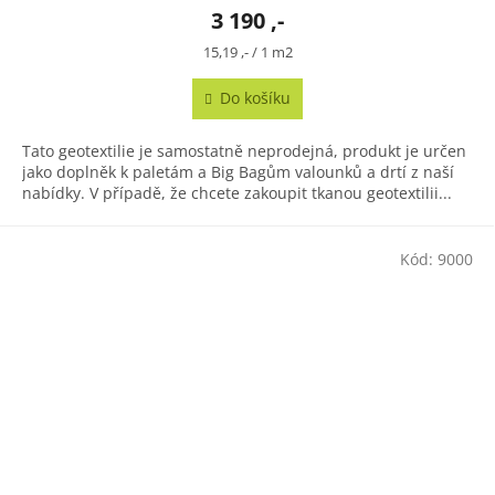
3 190 ,-
Měrná
15,19 ,- / 1 m2
cena:
Do košíku
Tato geotextilie je samostatně neprodejná, produkt je určen
jako doplněk k paletám a Big Bagům valounků a drtí z naší
nabídky. V případě, že chcete zakoupit tkanou geotextilii...
Kód:
9000