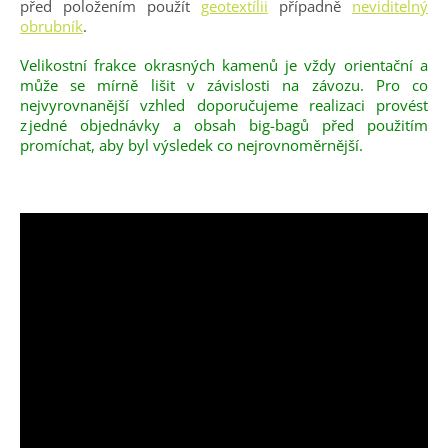
před položením použít
geotextílii
případně
neviditelný
obrubník
.
Velikostní frakce okrasných kamenů je vždy orientační a
může se mírně lišit v závislosti na závozu. Pro co
nejvyrovnanější vzhled doporučujeme realizaci provést
z jedné objednávky a obsah big-bagů před použitím
promíchat, aby byl výsledek co nejrovnoměrnější.