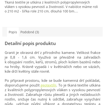
Tkaná textilie je utkána z kvalitních polypropylenových
vláken s vysokou pevností a životností. V nabídce máme roli
o 210 m2 - šířka role 210 cm, dlouhá 100 bm....
Popis
Podobné (3)
Detailní popis produktu
Granit je okrasná drť z přírodního kamene. Velikost frakce
je 0,8 - 1,6 cm. Využívá se převážně na zahradách
k obsypání rostlin, keřů, stromů, ploch kolem bazénů nebo
na hroby. Krásně vypadá i v květináčích nebo ve vázách,
kde drží květiny stále rovně.
Po přípravě prostoru, kde se bude kamenná drť pokládat,
doporučujeme použít
geotextílii
. To je tkaná textilie utkána
z kvalitních polypropylenových vláken s vysokou pevností
a životností. Zabraňuje růstu plevelů a jiných nežádoucích
rostlin, snižuje čas nutný k údržbě, zabraňuje vysychání
půdy, udržuje půdní vlhkost a dostatečnou teplotu a