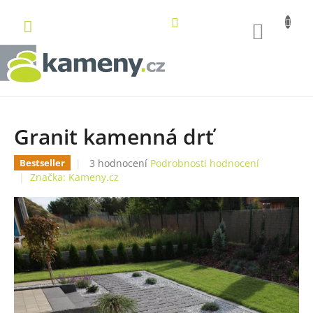
Přejít
na
NÁKUP
obsah
KOŠÍK
Granit kamenná drť
Průměrné
3 hodnocení
Podrobnosti hodnocení
Bestseller
hodnocení
Značka:
Kameny.cz
produktu
je
5,0
z
5
hvězdiček.