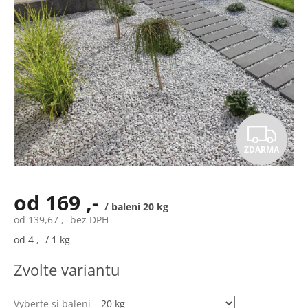
Z
ZDARMA
D
A
od
169 ,-
/ balení 20 kg
R
od
139,67 ,-
bez DPH
Měrná
od 4 ,- / 1 kg
M
cena:
Zvolte variantu
A
Vyberte si balení