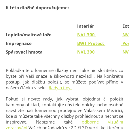
K této dlažbě doporučujeme:
Interiér
Ext
Lepidlo/maltové lože
NVL 300
NV
Impregnace
BWT Protect
Por
Spárovací hmota
NVL 300
NV
Pokládka této kamenné dlažby není také nic složitého, co
byste při Vaší snaze a šikovnosti nezvládli. Na konkrétní
postup, jak dlažbu položit, se můžete podívat přímo v
našem článku v sekci
Rady a tipy.
Pokud si nevíte rady, jak vybrat, objednat či položit
kamenný obklad, kontaktujte nás telefonicky, nebo osobně
navštivte naši kamennou prodejnu ve Valašském Meziříčí,
kde si můžete také všechny dlažby prohlédnout a nechat se
inspirovat. Nabízíme také
odborné vizuální
zpracování
Vašich požadavků ve 2D či 3D verzi, ke kterému