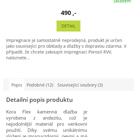
Skladem
490 ,-
DETAIL
Impregnace je samostatně neprodejná, produkt je určen
jako související pro obklady a dlažby s dopravou zdarma. V
případě, že chcete zakoupit impregnaci Porosil RVV,
naleznete...
Popis
Podobné (12)
Související soubory (3)
Detailní popis produktu
Kora Flex kamenná dlažba je
vyrobena z andezitu, což je
nejodolnější materiál pro venkovní
použití. Díky svému unikátnímu
složení je mrazuvzdorný, pevný a má