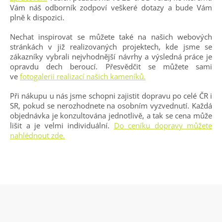
Vám náš odborník zodpoví veškeré dotazy a bude Vám
plně k dispozici.
Nechat inspirovat se můžete také na našich webových
stránkách v již realizovaných projektech, kde jsme se
zákazníky vybrali nejvhodnější návrhy a výsledná práce je
opravdu dech beroucí. Přesvědčit se můžete sami
ve
fotogalerii realizací našich kameníků.
Při nákupu u nás jsme schopni zajistit dopravu po celé ČR i
SR, pokud se nerozhodnete na osobním vyzvednutí. Každá
objednávka je konzultována jednotlivě, a tak se cena může
lišit a je velmi individuální.
Do ceníku dopravy můžete
nahlédnout zde.
Z
á