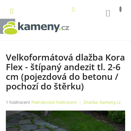
Přejít
na
NÁKUP
obsah
KOŠÍK
Velkoformátová dlažba Kora
Flex - štípaný andezit tl. 2-6
cm (pojezdová do betonu /
pochozí do štěrku)
Průměrné
1 hodnocení
Podrobnosti hodnocení
Značka:
Kameny.cz
hodnocení
produktu
je
5,0
z