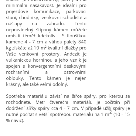
minimální nasákavost. Je ideální pro
příjezdové komunikace, parkovací
stání, chodníky, venkovní schodiště a
nášlapy na zahradu. Tento
nepravidelný štípaný kámen můžete
umístit téměř kdekoliv. S tloušťkou
kamene 4 - 7 cm a váhou palety 840
kg získáte až 10 m² kvalitní dlažby pro
Vaše venkovní prostory.
Andezit je
vulkanickou horninou a jeho vznik je
spojen s konvergentními deskovými
rozhraními a ostrovními
oblouky. Tento kámen je nejen
krásný, ale také velmi odolný.
Spotřeba materiálu závisí na šířce spáry, pro kterou se
rozhodnete. Metr čtvereční materiálu je počítán při
dodržení šířky spáry cca 4 - 7 cm. V případě užší spáry je
2
nutné počítat s větší spotřebou materiálu na 1 m
(10 - 15
% navíc).