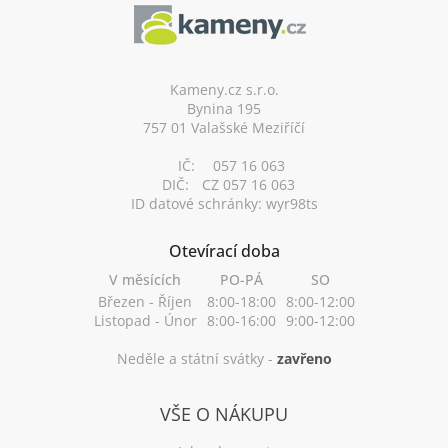
p
a
t
í
Kameny.cz s.r.o.
Bynina 195
757 01 Valašské Meziříčí
IČ:
057 16 063
DIČ:
CZ 057 16 063
ID datové schránky: wyr98ts
Otevírací doba
V měsících
PO-PÁ
SO
Březen - Říjen
8:00-18:00
8:00-12:00
Listopad - Únor
8:00-16:00
9:00-12:00
Neděle a státní svátky -
zavřeno
VŠE O NÁKUPU