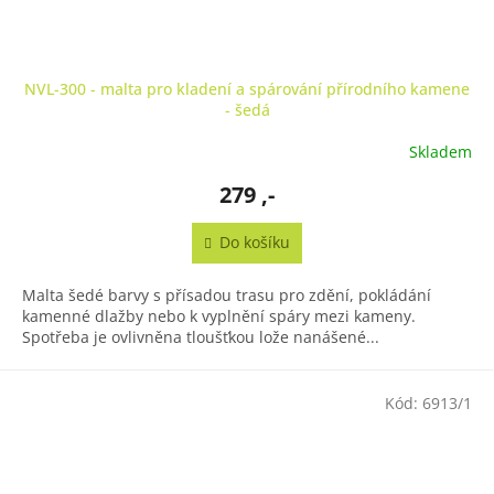
NVL-300 - malta pro kladení a spárování přírodního kamene
- šedá
Skladem
279 ,-
Do košíku
Malta šedé barvy s přísadou trasu pro zdění, pokládání
kamenné dlažby nebo k vyplnění spáry mezi kameny.
Spotřeba je ovlivněna tloušťkou lože nanášené...
Kód:
6913/1