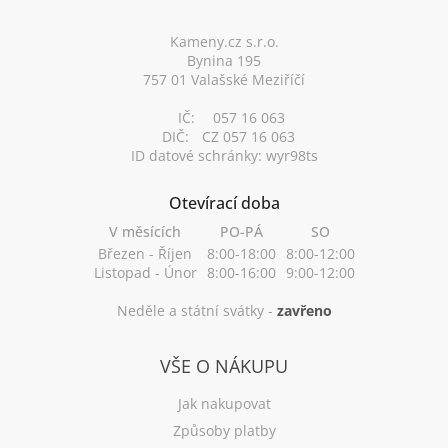
t
í
Kameny.cz s.r.o.
Bynina 195
757 01 Valašské Meziříčí
IČ:
057 16 063
DIČ:
CZ 057 16 063
ID datové schránky: wyr98ts
Otevírací doba
V měsících
PO-PÁ
SO
Březen - Říjen
8:00-18:00
8:00-12:00
Listopad - Únor
8:00-16:00
9:00-12:00
Neděle a státní svátky -
zavřeno
VŠE O NÁKUPU
Jak nakupovat
Způsoby platby