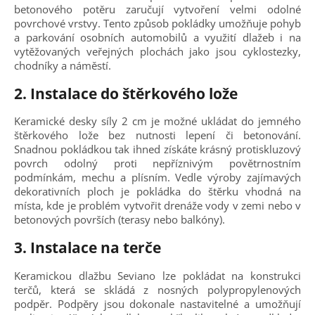
betonového potěru zaručují vytvoření velmi odolné
povrchové vrstvy. Tento způsob pokládky umožňuje pohyb
a parkování osobních automobilů a využití dlažeb i na
vytěžovaných veřejných plochách jako jsou cyklostezky,
chodníky a náměstí.
2. Instalace do štěrkového lože
Keramické desky síly 2 cm je možné ukládat do jemného
štěrkového lože bez nutnosti lepení či betonování.
Snadnou pokládkou tak ihned získáte krásný protiskluzový
povrch odolný proti nepříznivým povětrnostním
podmínkám, mechu a plísním. Vedle výroby zajímavých
dekorativních ploch je pokládka do štěrku vhodná na
místa, kde je problém vytvořit drenáže vody v zemi nebo v
betonových površích (terasy nebo balkóny).
3. Instalace na terče
Keramickou dlažbu Seviano lze pokládat na konstrukci
terčů, která se skládá z nosných polypropylenových
podpěr. Podpěry jsou dokonale nastavitelné a umožňují