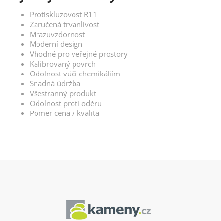
Protiskluzovost R11
Zaručená trvanlivost
Mrazuvzdornost
Moderní design
Vhodné pro veřejné prostory
Kalibrovaný povrch
Odolnost vůči chemikáliím
Snadná údržba
Všestranný produkt
Odolnost proti oděru
Poměr cena / kvalita
Z
á
p
a