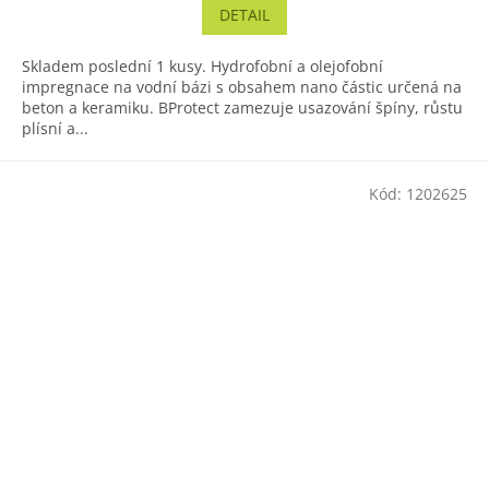
DETAIL
Skladem poslední 1 kusy. Hydrofobní a olejofobní
impregnace na vodní bázi s obsahem nano částic určená na
beton a keramiku. BProtect zamezuje usazování špíny, růstu
plísní a...
Kód:
1202625