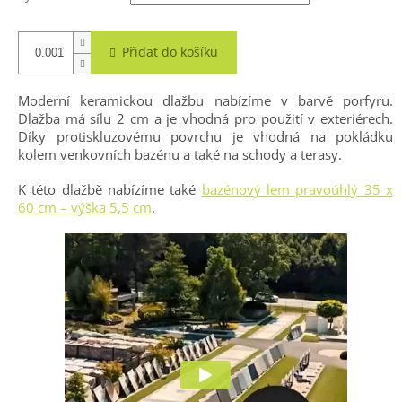
Přidat do košíku
Moderní keramickou dlažbu nabízíme v barvě porfyru.
Dlažba má sílu 2 cm a je vhodná pro použití v exteriérech.
Díky protiskluzovému povrchu je vhodná na pokládku
kolem venkovních bazénu a také na schody a terasy.
K této dlažbě nabízíme také
bazénový lem pravoúhlý 35 x
60 cm – výška 5,5 cm
.