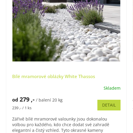
Bílé mramorové oblázky White Thassos
Skladem
Průměrné
hodnocení
279 ,-
od
produktu
/ balení 20 kg
DETAIL
je
Měrná
239 ,- / 1 ks
5,0
cena:
z
Zářivě bílé mramorové valounky jsou dokonalou
5
volbou pro každého, kdo chce dodat své zahradě
hvězdiček.
elegantní a čistý vzhled. Tyto okrasné kameny