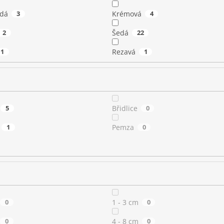
dá
3
Krémová
4
2
Šedá
22
1
Rezavá
1
5
Břidlice
0
1
Pemza
0
0
1 - 3 cm
0
0
4 - 8 cm
0