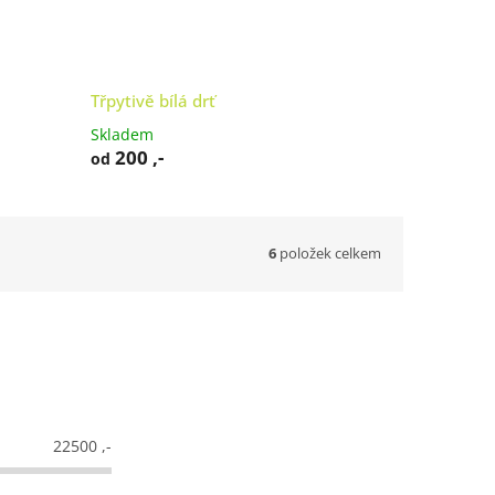
Třpytivě bílá drť
Skladem
200 ,-
od
6
položek celkem
22500
,-