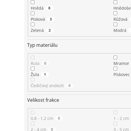
Hnědá
8
Hnědoše
Písková
3
Růžová
Zelená
2
Modrá
Typ materiálu
Rula
0
Mramor
Žula
1
Pískovec
Čedičový andezit
0
Velikost frakce
0,8 - 1,2 cm
0
1 - 2 cm
2 - 4 cm
0
3 - 5 cm