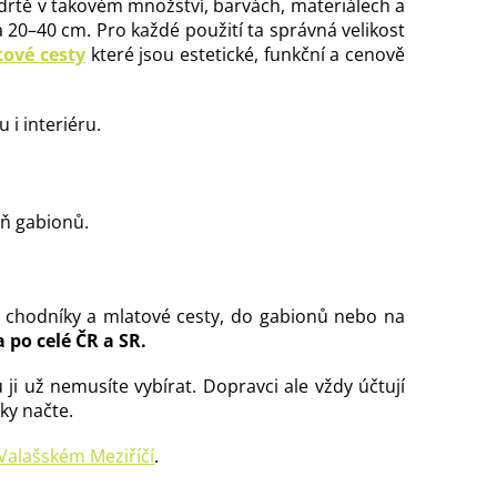
drtě v takovém množství, barvách, materiálech a
 20–40 cm. Pro každé použití ta správná velikost
ové cesty
které jsou estetické, funkční a cenově
 i interiéru.
lň gabionů.
 chodníky a mlatové cesty, do gabionů nebo na
 po celé ČR a SR.
i už nemusíte vybírat. Dopravci ale vždy účtují
ky načte.
alašském Meziříčí
.