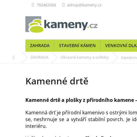
Přejít
792463366
eshop@kameny.cz
na
obsah
ZAHRADA
STAVEBNÍ KÁMEN
VENKOVNÍ DLA
Domů
ZAHRADA
Okrasné kameny a solitéry
Kamenné
Kamenné drtě
Kamenné drtě a plošky z přírodního kamene —
Kamenná drť je přírodní kamenivo s ostrými lo
se, neshrnuje se a vytváří stabilní povrch. Je
interiéru.