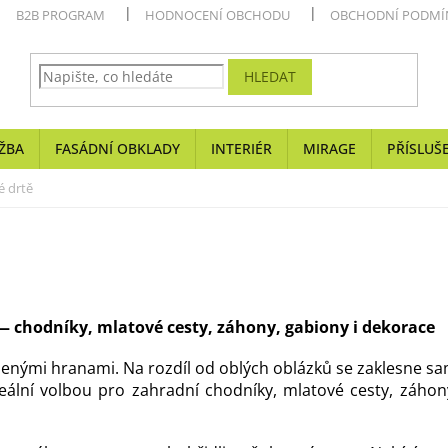
B2B PROGRAM
HODNOCENÍ OBCHODU
OBCHODNÍ PODMÍ
HLEDAT
ŽBA
FASÁDNÍ OBKLADY
INTERIÉR
MIRAGE
PŘÍSLUŠ
 drtě
 chodníky, mlatové cesty, záhony, gabiony i dekorace
menými hranami. Na rozdíl od oblých oblázků se zaklesne s
 ideální volbou pro zahradní chodníky, mlatové cesty, záho