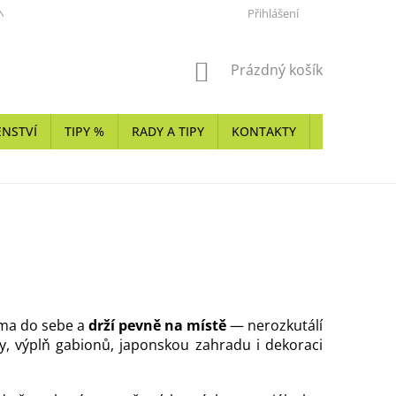
NKY
KARIÉRA
REALIZÁTOŘI Z PŘÍRODNÍHO KAMENE, KERAMIKY
Přihlášení
NÁKUPNÍ
Prázdný košík
KOŠÍK
ENSTVÍ
TIPY %
RADY A TIPY
KONTAKTY
SHOWROO
ama do sebe a
drží pevně na místě
— nerozkutálí
ny, výplň gabionů, japonskou zahradu i dekoraci