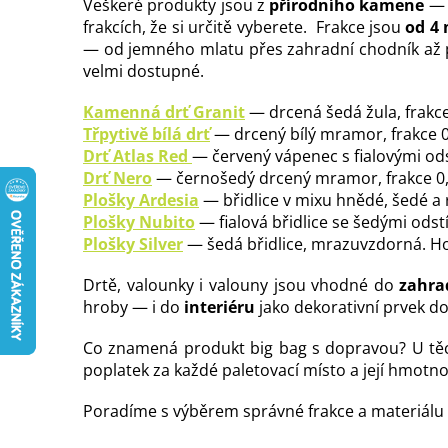
Veškeré produkty jsou z
přírodního kamene
— p
frakcích, že si určitě vyberete. Frakce jsou
od 4
— od jemného mlatu přes zahradní chodník až 
velmi dostupné.
Kamenná drť Granit
— drcená šedá žula, frakce
Třpytivě bílá drť
— drcený bílý mramor, frakce 0
Drť Atlas Red
— červený vápenec s fialovými ods
Drť Nero
— černošedý drcený mramor, frakce 0,
Plošky Ardesia
— břidlice v mixu hnědé, šedé a 
Plošky Nubito
— fialová břidlice se šedými odstí
Plošky Silver
— šedá břidlice, mrazuvzdorná. Ho
Drtě, valounky i valouny jsou vhodné do
zahra
hroby — i do
interiéru
jako dekorativní prvek d
Co znamená produkt big bag s dopravou? U těcht
poplatek za každé paletovací místo a její hmotno
Poradíme s výběrem správné frakce a materiálu