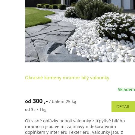
u
k
t
ů
Okrasné kameny mramor bílý valounky
Skladem
Průměrné
hodnocení
300 ,-
od
produktu
/ balení 25 kg
DETAIL
je
Měrná
od 9 ,- / 1 kg
4,8
cena:
z
Okrasné oblázky neboli valounky z třpytivě bílého
5
mramoru jsou velmi zajímavým dekorativním
hvězdiček.
doplňkem v interiéru i exteriéru. Valounky jsou z