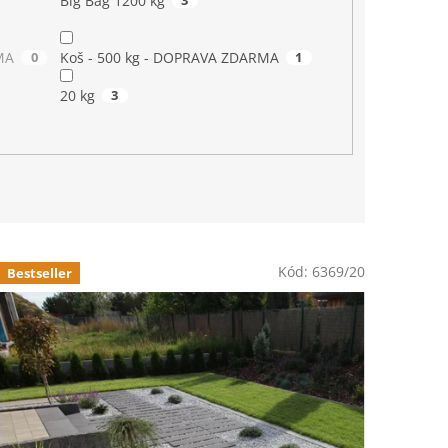
Big Bag 1200 kg
3
MA
0
Koš - 500 kg - DOPRAVA ZDARMA
1
20 kg
3
Kód:
6369/20
Bestseller