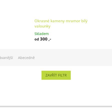
Okrasné kameny mramor bílý
valounky
Skladem
300 ,-
od
ávanější
Abecedně
ZAVŘÍT FILTR