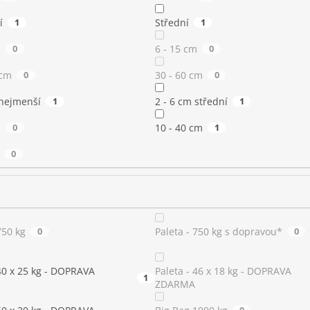
í
1
Střední
1
m
0
6 - 15 cm
0
 cm
0
30 - 60 cm
0
 nejmenší
1
2 - 6 cm střední
1
m
0
10 - 40 cm
1
0
750 kg
0
Paleta - 750 kg s dopravou*
0
 40 x 25 kg - DOPRAVA
Paleta - 46 x 18 kg - DOPRAVA
1
ZDARMA