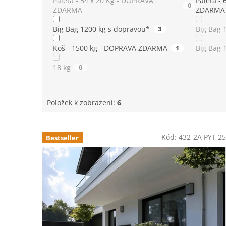
Paleta - 54 x 20 Kg - DOPRAVA
Paleta -
0
ZDARMA
ZDARMA
Big Bag 1200 kg s dopravou*
3
Big Bag 
Koš - 1500 kg - DOPRAVA ZDARMA
1
Big Bag 
18 kg
0
Položek k zobrazení:
6
V
ý
Kód:
432-2A PYT 25
Bestseller
p
i
s
p
r
o
d