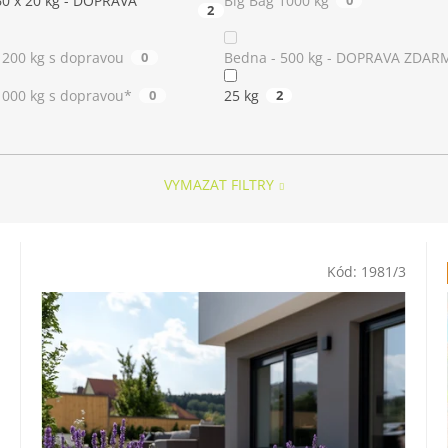
 60 x 20 kg - DOPRAVA
Big Bag 1000 kg
0
2
1200 kg s dopravou
0
Bedna - 500 kg - DOPRAVA ZDAR
1000 kg s dopravou*
0
25 kg
2
VYMAZAT FILTRY
Kód:
1981/3