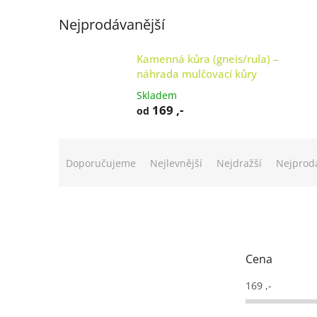
Nejprodávanější
Kamenná kůra (gneis/rula) –
náhrada mulčovací kůry
Skladem
169 ,-
od
Ř
a
Doporučujeme
Nejlevnější
Nejdražší
Nejprod
z
e
n
í
p
r
Cena
o
d
169
,-
u
k