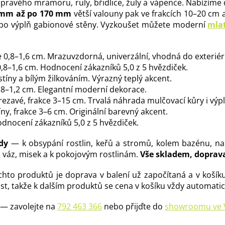
ravého mramoru, ruly, břidlice, žuly a vápence. Nabízíme 
 mm až po 170 mm
větší valouny pak ve frakcích 10–20 cm a
po výplň gabionové stěny. Vyzkoušet můžete moderní
mlat
 0,8–1,6 cm. Mrazuvzdorná, univerzální, vhodná do exteriéru
,8–1,6 cm. Hodnocení zákazníků 5,0 z 5 hvězdiček.
tíny a bílým žilkováním. Výrazný teplý akcent.
8–1,2 cm. Elegantní moderní dekorace.
rezavé, frakce 3–15 cm. Trvalá náhrada mulčovací kůry i výp
ny, frakce 3–6 cm. Originální barevný akcent.
dnocení zákazníků 5,0 z 5 hvězdiček.
dy
— k obsypání rostlin, keřů a stromů, kolem bazénu, na
o váz, misek a k pokojovým rostlinám.
Vše skladem, doprava
o produktů je doprava v balení už započítaná a v košíku j
st, takže k dalším produktů se cena v košíku vždy automatic
 — zavolejte na
792 463 366
nebo přijďte do
showroomu ve V