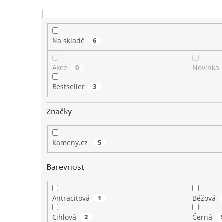
t
ů
Na skladě
6
Akce
0
Novinka
Bestseller
3
Značky
Kameny.cz
5
Barevnost
Antracitová
1
Béžová
Cihlová
2
Černá