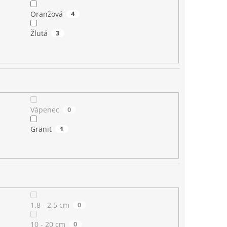
Oranžová
4
Žlutá
3
Vápenec
0
Granit
1
1,8 - 2,5 cm
0
10 - 20 cm
0