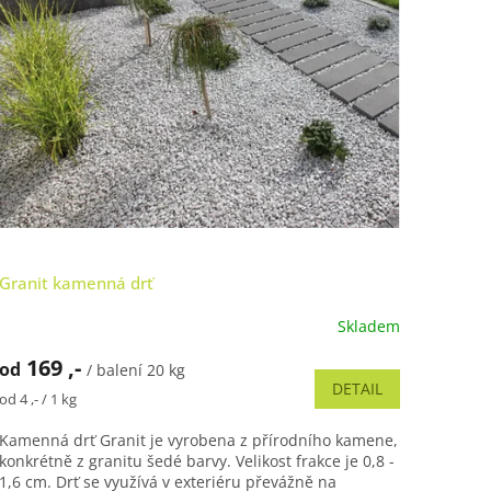
Granit kamenná drť
Skladem
Průměrné
hodnocení
169 ,-
od
produktu
/ balení 20 kg
DETAIL
je
Měrná
od 4 ,- / 1 kg
5,0
cena:
z
Kamenná drť Granit je vyrobena z přírodního kamene,
5
konkrétně z granitu šedé barvy. Velikost frakce je 0,8 -
hvězdiček.
1,6 cm. Drť se využívá v exteriéru převážně na