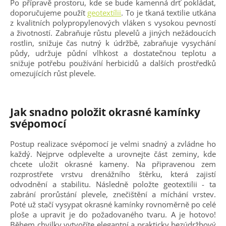
Po přípravě prostoru, kde se bude kamenná drť pokládat,
doporučujeme použít
geotextílii
. To je tkaná textilie utkána
z kvalitních polypropylenových vláken s vysokou pevností
a životností. Zabraňuje růstu plevelů a jiných nežádoucích
rostlin, snižuje čas nutný k údržbě, zabraňuje vysychání
půdy, udržuje půdní vlhkost a dostatečnou teplotu a
snižuje potřebu používání herbicidů a dalších prostředků
omezujících růst plevele.
Jak snadno položit okrasné kamínky
svépomocí
Postup realizace svépomocí je velmi snadný a zvládne ho
každý. Nejprve odplevelte a urovnejte část zeminy, kde
chcete uložit okrasné kameny. Na připravenou zem
rozprostřete vrstvu drenážního štěrku, která zajistí
odvodnění a stabilitu. Následně položte geotextilii - ta
zabrání prorůstání plevele, znečištění a míchání vrstev.
Poté už stačí vysypat okrasné kamínky rovnoměrně po celé
ploše a upravit je do požadovaného tvaru. A je hotovo!
Během chvilky vytvoříte elegantní a prakticky bezúdržbový