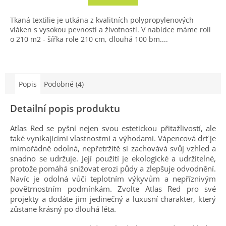
Tkaná textilie je utkána z kvalitních polypropylenových
vláken s vysokou pevností a životností. V nabídce máme roli
o 210 m2 - šířka role 210 cm, dlouhá 100 bm....
Popis
Podobné (4)
Detailní popis produktu
Atlas Red se pyšní nejen svou estetickou přitažlivostí, ale
také vynikajícími vlastnostmi a výhodami. Vápencová drť je
mimořádně odolná, nepřetržitě si zachovává svůj vzhled a
snadno se udržuje. Její použití je ekologické a udržitelné,
protože pomáhá snižovat erozi půdy a zlepšuje odvodnění.
Navíc je odolná vůči teplotním výkyvům a nepříznivým
povětrnostním podmínkám. Zvolte Atlas Red pro své
projekty a dodáte jim jedinečný a luxusní charakter, který
zůstane krásný po dlouhá léta.