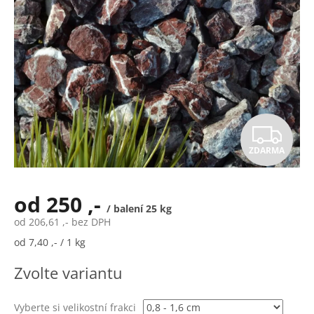
Z
ZDARMA
D
A
od
250 ,-
/ balení 25 kg
R
od
206,61 ,-
bez DPH
Měrná
od 7,40 ,- / 1 kg
M
cena:
Zvolte variantu
A
Vyberte si velikostní frakci