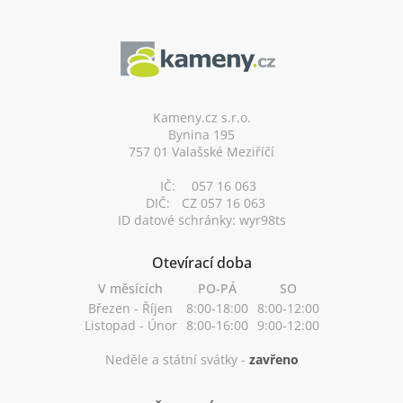
Z
á
p
a
t
í
Kameny.cz s.r.o.
Bynina 195
757 01 Valašské Meziříčí
IČ:
057 16 063
DIČ:
CZ 057 16 063
ID datové schránky: wyr98ts
Otevírací doba
V měsících
PO-PÁ
SO
Březen - Říjen
8:00-18:00
8:00-12:00
Listopad - Únor
8:00-16:00
9:00-12:00
Neděle a státní svátky -
zavřeno