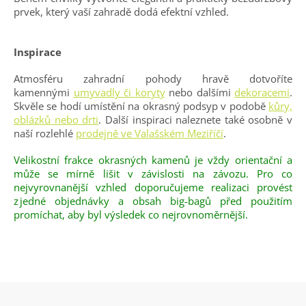
prvek, který vaší zahradě dodá efektní vzhled.
Inspirace
Atmosféru zahradní pohody hravě dotvoříte
kamennými
umyvadly či koryty
nebo dalšími
dekoracemi
.
Skvěle se hodí umístění na okrasný podsyp v podobě
kůry,
oblázků nebo drti
. Další inspiraci naleznete také osobně v
naší rozlehlé
prodejně ve Valašském Meziříčí
.
Velikostní frakce okrasných kamenů je vždy orientační a
může se mírně lišit v závislosti na závozu. Pro co
nejvyrovnanější vzhled doporučujeme realizaci provést
z jedné objednávky a obsah big-bagů před použitím
promíchat, aby byl výsledek co nejrovnoměrnější.