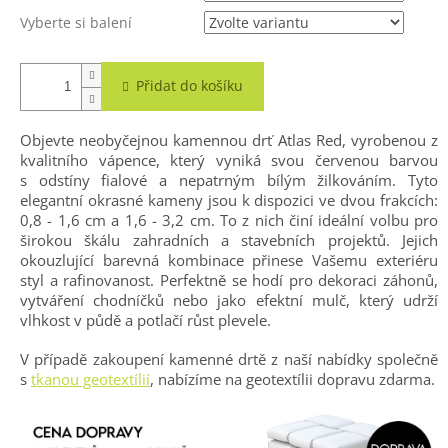
Vyberte si balení
Přidat do košíku
Objevte neobyčejnou kamennou drť Atlas Red, vyrobenou z
kvalitního vápence, který vyniká svou červenou barvou
s odstíny fialové a nepatrným bílým žilkováním. Tyto
elegantní okrasné kameny jsou k dispozici ve dvou frakcích:
0,8 - 1,6 cm a 1,6 - 3,2 cm. To z nich činí ideální volbu pro
širokou škálu zahradních a stavebních projektů. Jejich
okouzlující barevná kombinace přinese Vašemu exteriéru
styl a rafinovanost. Perfektně se hodí pro dekoraci záhonů,
vytváření chodníčků nebo jako efektní mulč, který udrží
vlhkost v půdě a potlačí růst plevele.
V případě zakoupení kamenné drtě z naší nabídky společně
s
tkanou geotextílií
, nabízíme na geotextílii dopravu zdarma.