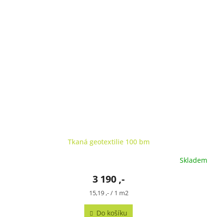
Tkaná geotextilie 100 bm
Skladem
3 190 ,-
Měrná
15,19 ,- / 1 m2
cena:
Do košíku