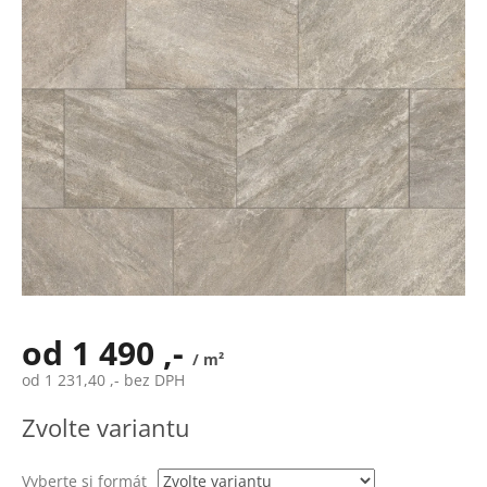
od
1 490 ,-
/ m²
od
1 231,40 ,-
bez DPH
Měrná
Zvolte variantu
cena:
Vyberte si formát