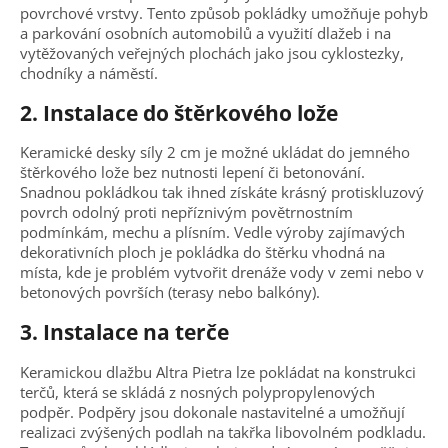
povrchové vrstvy. Tento způsob pokládky umožňuje pohyb
a parkování osobních automobilů a využití dlažeb i na
vytěžovaných veřejných plochách jako jsou cyklostezky,
chodníky a náměstí.
2. Instalace do štěrkového lože
Keramické desky síly 2 cm je možné ukládat do jemného
štěrkového lože bez nutnosti lepení či betonování.
Snadnou pokládkou tak ihned získáte krásný protiskluzový
povrch odolný proti nepříznivým povětrnostním
podmínkám, mechu a plísním. Vedle výroby zajímavých
dekorativních ploch je pokládka do štěrku vhodná na
místa, kde je problém vytvořit drenáže vody v zemi nebo v
betonových površích (terasy nebo balkóny).
3. Instalace na terče
Keramickou dlažbu Altra Pietra lze pokládat na konstrukci
terčů, která se skládá z nosných polypropylenových
podpěr. Podpěry jsou dokonale nastavitelné a umožňují
realizaci zvýšených podlah na takřka libovolném podkladu.