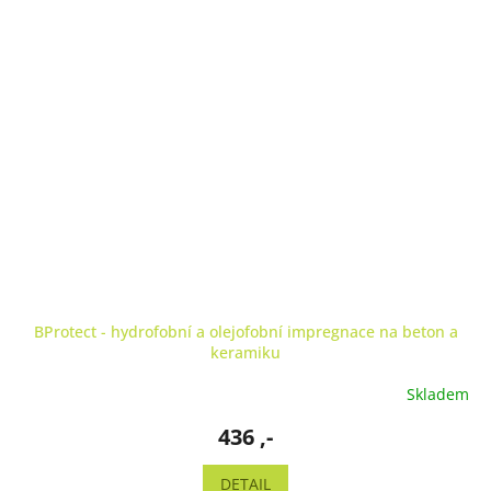
BProtect - hydrofobní a olejofobní impregnace na beton a
keramiku
Skladem
436 ,-
DETAIL