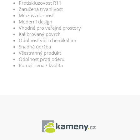
Protiskluzovost R11
Zaručená trvanlivost
Mrazuvzdornost
Moderní design
Vhodné pro veřejné prostory
Kalibrovaný povrch
Odolnost vůči chemikáliím
Snadná údržba
Všestranný produkt
Odolnost proti oděru
Poměr cena / kvalita
Z
á
p
a
t