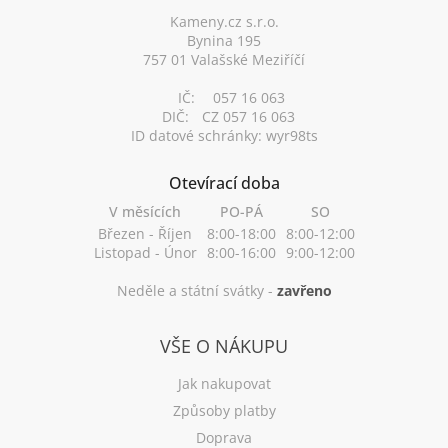
í
Kameny.cz s.r.o.
Bynina 195
757 01 Valašské Meziříčí
IČ:
057 16 063
DIČ:
CZ 057 16 063
ID datové schránky: wyr98ts
Otevírací doba
V měsících
PO-PÁ
SO
Březen - Říjen
8:00-18:00
8:00-12:00
Listopad - Únor
8:00-16:00
9:00-12:00
Neděle a státní svátky -
zavřeno
VŠE O NÁKUPU
Jak nakupovat
Způsoby platby
Doprava