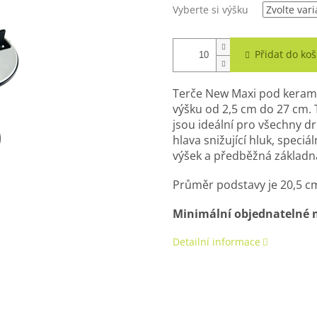
Vyberte si výšku
Přidat do koš
Terče New Maxi pod kerami
výšku od 2,5 cm do 27 cm. T
jsou ideální pro všechny 
hlava snižující hluk, speciá
výšek a předběžná základn
Průměr podstavy je 20,5 cm
Minimální objednatelné m
Detailní informace