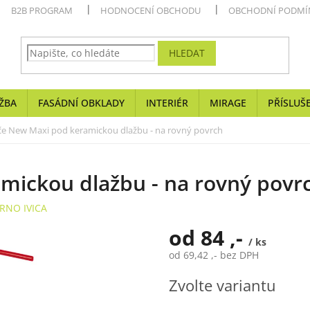
B2B PROGRAM
HODNOCENÍ OBCHODU
OBCHODNÍ PODMÍ
HLEDAT
ŽBA
FASÁDNÍ OBKLADY
INTERIÉR
MIRAGE
PŘÍSLUŠ
če New Maxi pod keramickou dlažbu - na rovný povrch
mickou dlažbu - na rovný povr
RNO IVICA
od
84 ,-
/ ks
od
69,42 ,-
bez DPH
Měrná
Zvolte variantu
cena: