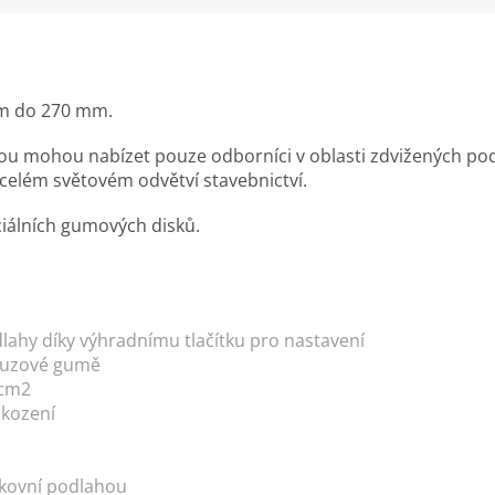
mm do 270 mm.
rou mohou nabízet pouze odborníci v oblasti zdvižených po
celém světovém odvětví stavebnictví.
iálních gumových disků.
ahy díky výhradnímu tlačítku pro nastavení
skluzové gumě
 cm2
škození
nkovní podlahou