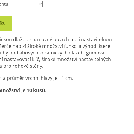
íku
ckou dlažbu - na rovný povrch mají nastavitelnou
erče nabízí široké množství funkcí a výhod, které
druhy podlahových keramických dlažeb: gumová
lní nastavovací klíč, široké množství nastavitelných
a pro rohové stěny.
 a průměr vrchní hlavy je 11 cm.
nožství je 10 kusů.