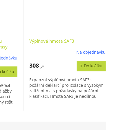
u
Výplňová hmota SAF3
rasy
Na objednávku
jednávku
308 ,-
Do košíku
 košíku
Expanzní výplňová hmota SAF3 s
požární deklarcí pro izolace s vysokým
x50x4
zatížením a s požadavky na požární
dlažby
klasifikaci. Hmota SAF3 je nedílnou
kou či
součástí patentově chráněných...
ý rošt,
..