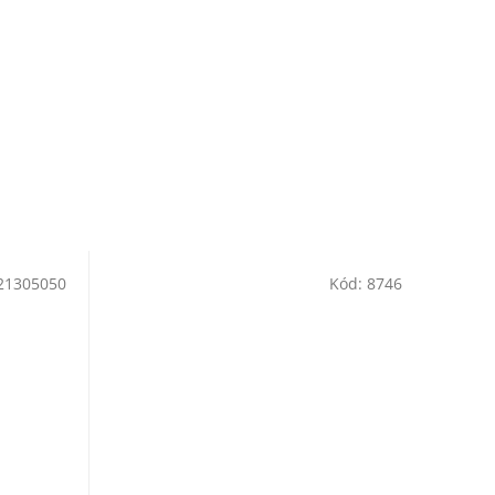
21305050
Kód:
8746