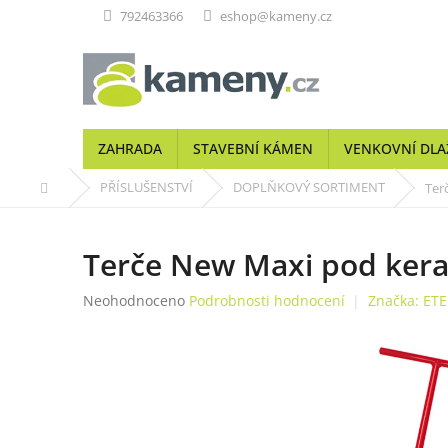
Přejít
792463366
eshop@kameny.cz
na
obsah
ZAHRADA
STAVEBNÍ KÁMEN
VENKOVNÍ DLA
Domů
PŘÍSLUŠENSTVÍ
DOPLŇKOVÝ SORTIMENT
Ter
Terče New Maxi pod kera
Průměrné
Neohodnoceno
Podrobnosti hodnocení
Značka:
ETE
hodnocení
produktu
je
0,0
z
5
hvězdiček.