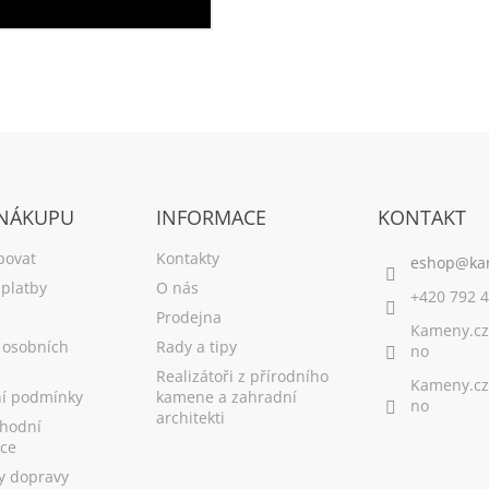
 NÁKUPU
INFORMACE
KONTAKT
povat
Kontakty
platby
O nás
+420 792 4
Prodejna
Kameny.cz
 osobních
Rady a tipy
no
Realizátoři z přírodního
Kameny.cz
í podmínky
kamene a zahradní
no
architekti
hodní
ce
y dopravy