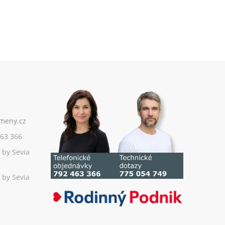
63 366
 by Sevia
 by Sevia