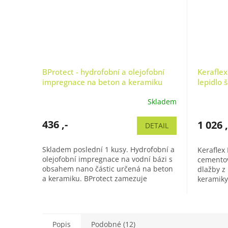
BProtect - hydrofobní a olejofobní
Kerafle
impregnace na beton a keramiku
lepidlo 
Skladem
436 ,-
1 026 ,
DETAIL
Skladem poslední 1 kusy. Hydrofobní a
Keraflex
olejofobní impregnace na vodní bázi s
cementov
obsahem nano částic určená na beton
dlažby z
a keramiku. BProtect zamezuje
keramiky
usazování špíny, růstu plísní a...
zavadnut
Disponuje
Popis
Podobné (12)