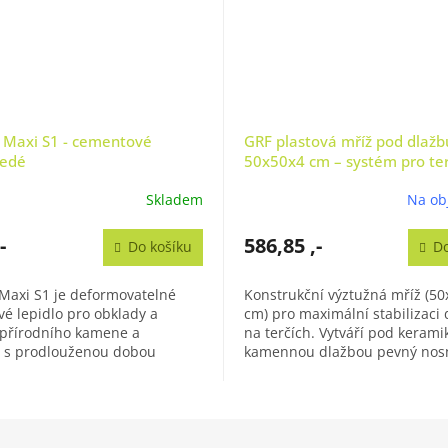
x Maxi S1 - cementové
GRF plastová mříž pod dlažb
šedé
50x50x4 cm – systém pro te
Skladem
Na ob
-
586,85 ,-
Do košíku
Do
 Maxi S1 je deformovatelné
Konstrukční výztužná mříž (50
é lepidlo pro obklady a
cm) pro maximální stabilizaci 
 přírodního kamene a
na terčích. Vytváří pod kerami
 s prodlouženou dobou
kamennou dlažbou pevný nosn
í a technologií Low Dust.
který spojuje terče do jednoho.
...