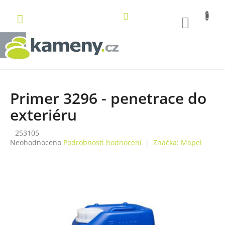
Přejít
na
NÁKUP
obsah
KOŠÍK
Primer 3296 - penetrace do
exteriéru
253105
Průměrné
Neohodnoceno
Podrobnosti hodnocení
Značka:
Mapei
hodnocení
produktu
je
0,0
z
5
hvězdiček.