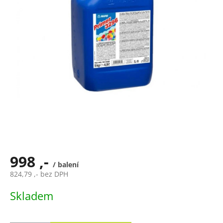
998 ,-
/ balení
824,79 ,- bez DPH
Měrná
Skladem
cena: