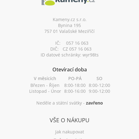
a
t
í
Kameny.cz s.r.o.
Bynina 195
757 01 Valašské Meziříčí
IČ:
057 16 063
DIČ:
CZ 057 16 063
ID datové schránky: wyr98ts
Otevírací doba
V měsících
PO-PÁ
SO
Březen - Říjen
8:00-18:00
8:00-12:00
Listopad - Únor
8:00-16:00
9:00-12:00
Neděle a státní svátky -
zavřeno
VŠE O NÁKUPU
Jak nakupovat