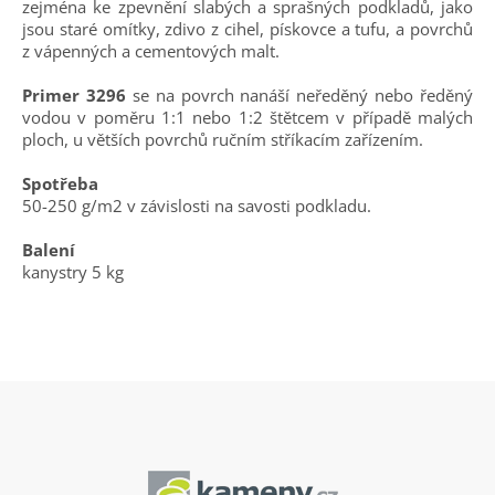
zejména ke zpevnění slabých a sprašných podkladů, jako
jsou staré omítky, zdivo z cihel, pískovce a tufu, a povrchů
z vápenných a cementových malt.
Primer 3296
se na povrch nanáší neředěný nebo ředěný
vodou v poměru 1:1 nebo 1:2 štětcem v případě malých
ploch, u větších povrchů ručním stříkacím zařízením.
Spotřeba
50-250 g/m2 v závislosti na savosti podkladu.
Balení
kanystry 5 kg
Z
á
p