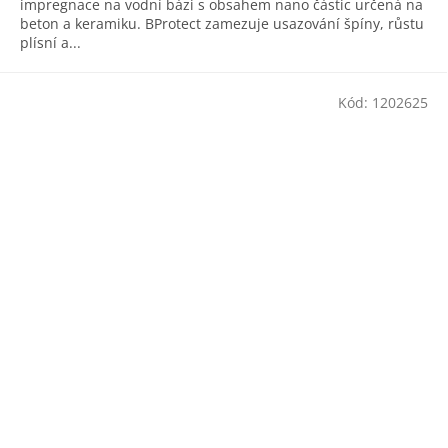
impregnace na vodní bázi s obsahem nano částic určená na
beton a keramiku. BProtect zamezuje usazování špíny, růstu
plísní a...
Kód:
1202625