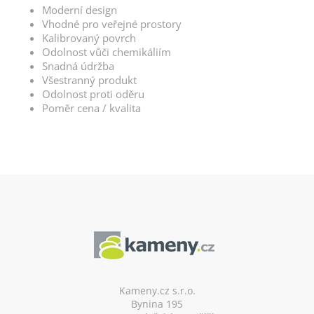
Moderní design
Vhodné pro veřejné prostory
Kalibrovaný povrch
Odolnost vůči chemikáliím
Snadná údržba
Všestranný produkt
Odolnost proti oděru
Poměr cena / kvalita
Z
á
p
a
t
í
Kameny.cz s.r.o.
Bynina 195