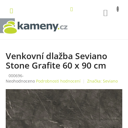
Přejít
na
NÁKUP
obsah
KOŠÍK
Venkovní dlažba Seviano
Stone Grafite 60 x 90 cm
000696-
Průměrné
Neohodnoceno
Podrobnosti hodnocení
Značka:
Seviano
hodnocení
produktu
je
0,0
z
5
hvězdiček.