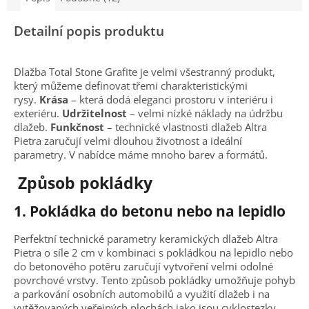
Detailní popis produktu
Dlažba Total Stone Grafite je velmi všestranný produkt,
který můžeme definovat třemi charakteristickými
rysy.
Krása
– která dodá eleganci prostoru v interiéru i
exteriéru.
Udržitelnost
– velmi nízké náklady na údržbu
dlažeb.
Funkčnost
– technické vlastnosti dlažeb Altra
Pietra zaručují velmi dlouhou životnost a ideální
parametry. V nabídce máme mnoho barev a formátů.
Způsob pokládky
1.
Pokládka do betonu nebo na lepidlo
Perfektní technické parametry keramických dlažeb Altra
Pietra o síle 2 cm v kombinaci s pokládkou na lepidlo nebo
do betonového potěru zaručují vytvoření velmi odolné
povrchové vrstvy. Tento způsob pokládky umožňuje pohyb
a parkování osobních automobilů a využití dlažeb i na
vytěžovaných veřejných plochách jako jsou cyklostezky,