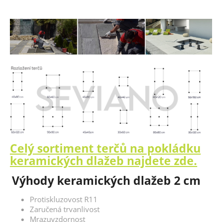
Celý sortiment terčů na pokládku
keramických dlažeb najdete zde.
Výhody keramických dlažeb 2 cm
Protiskluzovost R11
Zaručená trvanlivost
Mrazuvzdornost