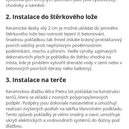
chodníky a náměstí.
2. Instalace do štěrkového lože
Keramické desky síly 2 cm je možné ukládat do jemného
štěrkového lože bez nutnosti lepení či betonování.
Snadnou pokládkou tak ihned získáte krásný protiskluzový
povrch odolný proti nepříznivým povětrnostním
podmínkám, mechu a plísním. Vedle výroby zajímavých
dekorativních ploch je pokládka do štěrku vhodná na
místa, kde je problém vytvořit drenáže vody v zemi nebo v
betonových površích (terasy nebo balkóny).
3. Instalace na terče
Keramickou dlažbu Altra Pietra lze pokládat na konstrukci
terčů, která se skládá z nosných polypropylenových
podpěr. Podpěry jsou dokonale nastavitelné a umožňují
realizaci zvýšených podlah na takřka libovolném podkladu.
Tento způsob pokládky je velmi snadný a navíc umožňuje
ukrytí elektrických a vodovodních systémů do dutiny pod
dlažbou.