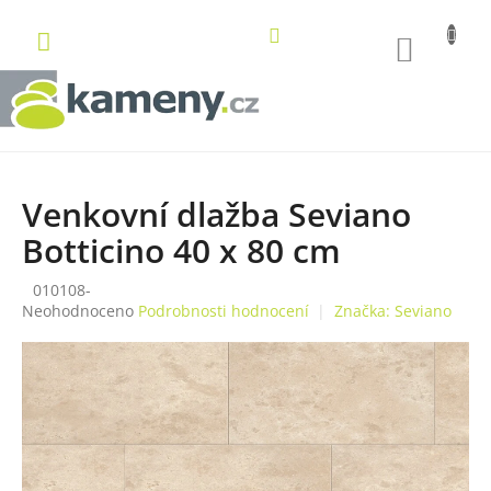
Přejít
na
NÁKUP
obsah
KOŠÍK
Venkovní dlažba Seviano
Botticino 40 x 80 cm
010108-
Průměrné
Neohodnoceno
Podrobnosti hodnocení
Značka:
Seviano
hodnocení
produktu
je
0,0
z
5
hvězdiček.