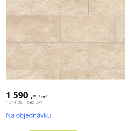
1 590 ,-
/ m²
1 314,05 ,- bez DPH
Měrná
Na objednávku
cena: