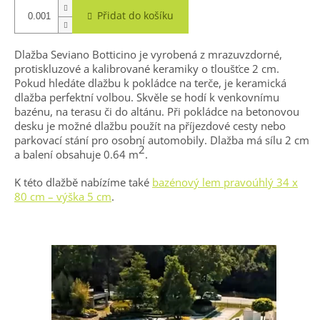
Přidat do košíku
Dlažba Seviano Botticino je vyrobená z mrazuvzdorné,
protiskluzové a kalibrované keramiky o tloušťce 2 cm.
Pokud hledáte dlažbu k pokládce na terče, je keramická
dlažba perfektní volbou. Skvěle se hodí k venkovnímu
bazénu, na terasu či do altánu. Při pokládce na betonovou
desku je možné dlažbu použít na příjezdové cesty nebo
parkovací stání pro osobní automobily. Dlažba má sílu 2 cm
2
a balení obsahuje 0.64 m
.
K této dlažbě nabízíme také
bazénový lem pravoúhlý 34 x
80 cm – výška 5 cm
.