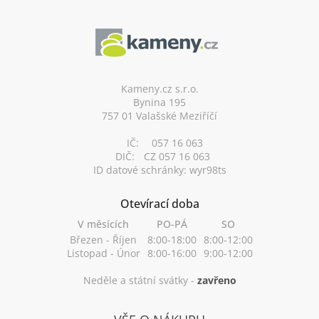
Z
á
p
a
t
í
Kameny.cz s.r.o.
Bynina 195
757 01 Valašské Meziříčí
IČ:
057 16 063
DIČ:
CZ 057 16 063
ID datové schránky: wyr98ts
Otevírací doba
V měsících
PO-PÁ
SO
Březen - Říjen
8:00-18:00
8:00-12:00
Listopad - Únor
8:00-16:00
9:00-12:00
Neděle a státní svátky -
zavřeno