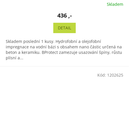
Skladem
436 ,-
DETAIL
Skladem poslední 1 kusy. Hydrofobní a olejofobní
impregnace na vodní bázi s obsahem nano částic určená na
beton a keramiku. BProtect zamezuje usazování špíny, růstu
plísní a...
Kód:
1202625