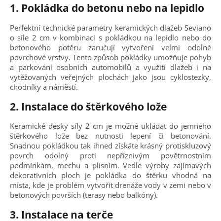
1.
Pokládka do betonu nebo na lepidlo
Perfektní technické parametry keramických dlažeb Seviano
o síle 2 cm v kombinaci s pokládkou na lepidlo nebo do
betonového potěru zaručují vytvoření velmi odolné
povrchové vrstvy. Tento způsob pokládky umožňuje pohyb
a parkování osobních automobilů a využití dlažeb i na
vytěžovaných veřejných plochách jako jsou cyklostezky,
chodníky a náměstí
.
2. Instalace do štěrkového lože
Keramické desky síly 2 cm je možné ukládat do jemného
štěrkového lože bez nutnosti lepení či betonování.
Snadnou pokládkou tak ihned získáte krásný protiskluzový
povrch odolný proti nepříznivým povětrnostním
podmínkám, mechu a plísním. Vedle výroby zajímavých
dekorativních ploch je pokládka do štěrku vhodná na
místa, kde je problém vytvořit drenáže vody v zemi nebo v
betonových površích (terasy nebo balkóny).
3. Instalace na terče