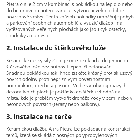
Pietra o síle 2 cm v kombinaci s pokládkou na lepidlo nebo
do betonového potěru zaručují vytvoření velmi odolné
povrchové vrstvy. Tento způsob pokládky umožňuje pohyb
a parkování osobních automobilů a využití dlažeb i na
vytěžovaných veřejných plochách jako jsou cyklostezky,
chodníky a náměstí.
2. Instalace do štěrkového lože
Keramické desky síly 2 cm je možné ukládat do jemného
štěrkového lože bez nutnosti lepení či betonování.
Snadnou pokládkou tak ihned získáte krásný protiskluzový
povrch odolný proti nepříznivým povětrnostním
podmínkám, mechu a plísním. Vedle výroby zajímavých
dekorativních ploch je pokládka do štěrku vhodná na
místa, kde je problém vytvořit drenáže vody v zemi nebo v
betonových površích (terasy nebo balkóny).
3. Instalace na terče
Keramickou dlažbu Altra Pietra lze pokládat na konstrukci
terčů, která se skládá z nosných polypropylenových