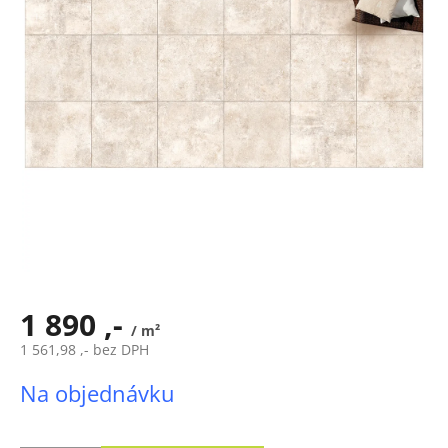
1 890 ,-
/ m²
1 561,98 ,- bez DPH
Měrná
Na objednávku
cena: