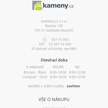
p
a
t
í
Kameny.cz s.r.o.
Bynina 195
757 01 Valašské Meziříčí
IČ:
057 16 063
DIČ:
CZ 057 16 063
ID datové schránky: wyr98ts
Otevírací doba
V měsících
PO-PÁ
SO
Březen - Říjen
8:00-18:00
8:00-12:00
Listopad - Únor
8:00-16:00
9:00-12:00
Neděle a státní svátky -
zavřeno
VŠE O NÁKUPU