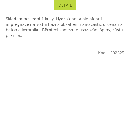
DETAIL
Skladem poslední 1 kusy. Hydrofobní a olejofobní
impregnace na vodní bázi s obsahem nano částic určená na
beton a keramiku. BProtect zamezuje usazování špíny, růstu
plísní a...
Kód:
1202625