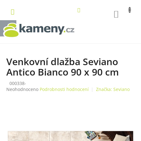
Přejít
na
NÁKUP
obsah
KOŠÍK
Venkovní dlažba Seviano
Antico Bianco 90 x 90 cm
000338-
Průměrné
Neohodnoceno
Podrobnosti hodnocení
Značka:
Seviano
hodnocení
produktu
je
0,0
z
5
hvězdiček.