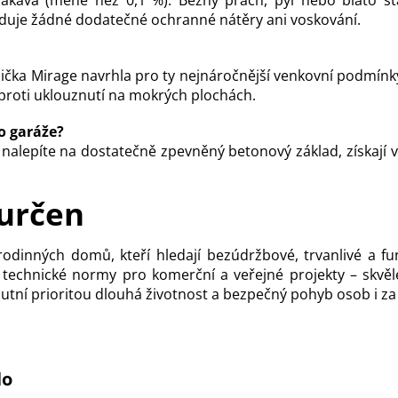
aduje žádné dodatečné ochranné nátěry ani voskování.
ička Mirage navrhla pro ty nejnáročnější venkovní podmínky.
proti uklouznutí na mokrých plochách.
o garáže?
ě nalepíte na dostatečně zpevněný betonový základ, získaj
 určen
rodinných domů, kteří hledají bezúdržbové, trvanlivé a f
technické normy pro komerční a veřejné projekty – skvěle
lutní prioritou dlouhá životnost a bezpečný pohyb osob i z
lo