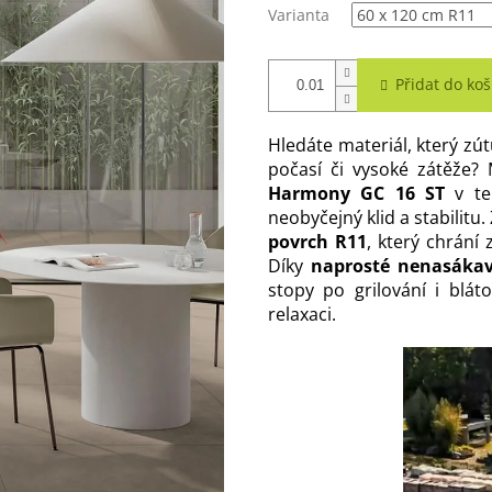
Varianta
Přidat do koš
Hledáte materiál, který zú
počasí či vysoké zátěže
Harmony GC 16 ST
v tep
neobyčejný klid a stabilit
povrch R11
, který chrání
Díky
naprosté nenasákav
stopy po grilování i blá
relaxaci.