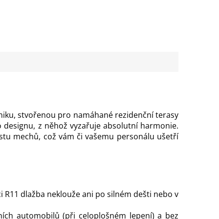
miku, stvořenou pro namáhané rezidenční terasy
 designu, z něhož vyzařuje absolutní harmonie.
stu mechů, což vám či vašemu personálu ušetří
ci R11 dlažba neklouže ani po silném dešti nebo v
ích automobilů (při celoplošném lepení) a bez