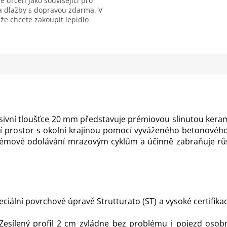
e určen jako související pro
a dlažby s dopravou zdarma. V
že chcete zakoupit lepidlo
Maxi S1, naleznete...
ivní tloušťce 20 mm představuje prémiovou slinutou kera
ní prostor s okolní krajinou pomocí vyváženého betonového
lémové odolávání mrazovým cyklům a účinně zabraňuje rů
eciální povrchové úpravě Strutturato (ST) a vysoké certifika
esílený profil 2 cm zvládne bez problému i pojezd osobn