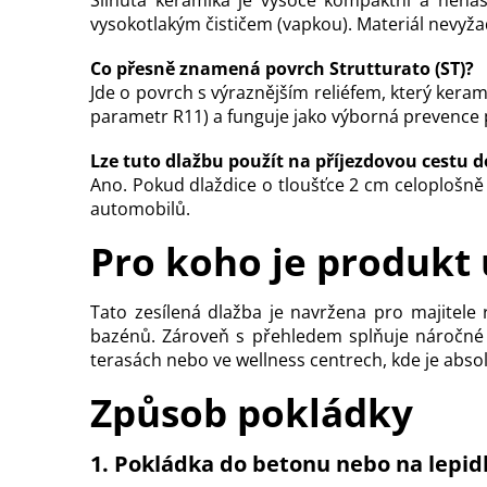
vysokotlakým čističem (vapkou). Materiál nevyž
Co přesně znamená povrch Strutturato (ST)?
Jde o povrch s výraznějším reliéfem, který keram
parametr R11) a funguje jako výborná prevence 
Lze tuto dlažbu použít na příjezdovou cestu d
Ano. Pokud dlaždice o tloušťce 2 cm celoplošn
automobilů.
Pro koho je produkt
Tato zesílená dlažba je navržena pro majitele 
bazénů. Zároveň s přehledem splňuje náročné 
terasách nebo ve wellness centrech, kde je abso
Způsob pokládky
1.
Pokládka do betonu nebo na lepid