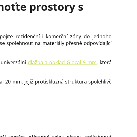
oťte prostory s
ropojíte rezidenční i komerční zóny do jednoho
e spolehnout na materiály přesně odpovídající
 univerzální
dlažba a obklad Glocal 9 mm
, která
 20 mm, jejíž protiskluzná struktura spolehlivě
ačí zamést, případně celou plochu opláchnout