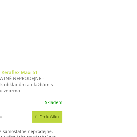
- Keraflex Maxi S1
ATNĚ NEPRODEJNÉ -
 k obkladům a dlažbám s
u zdarma
Skladem
-
Do košíku
je samostatně neprodejné,