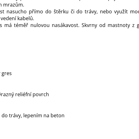
ím mrazům.
st nasucho přímo do štěrku či do trávy, nebo využít mode
vedení kabelů.
s má téměř nulovou nasákavost. Skvrny od mastnoty z gr
 gres
ýrazný reliéfní povrch
, do trávy, lepením na beton