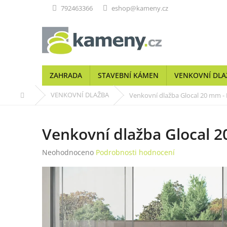
Přejít
792463366
eshop@kameny.cz
na
obsah
ZAHRADA
STAVEBNÍ KÁMEN
VENKOVNÍ DLA
Domů
VENKOVNÍ DLAŽBA
Venkovní dlažba Glocal 20 mm -
Venkovní dlažba Glocal 
Průměrné
Neohodnoceno
Podrobnosti hodnocení
hodnocení
produktu
je
0,0
z
5
hvězdiček.