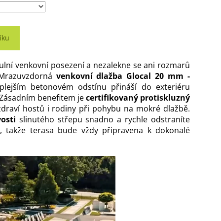
íku
tulní venkovní posezení a nezalekne se ani rozmarů
? Mrazuvzdorná
venkovní dlažba Glocal 20 mm -
lejším betonovém odstínu přináší do exteriéru
u. Zásadním benefitem je
certifikovaný protiskluzný
 zdraví hostů i rodiny při pohybu na mokré dlažbě.
osti
slinutého střepu snadno a rychle odstraníte
to, takže terasa bude vždy připravena k dokonalé