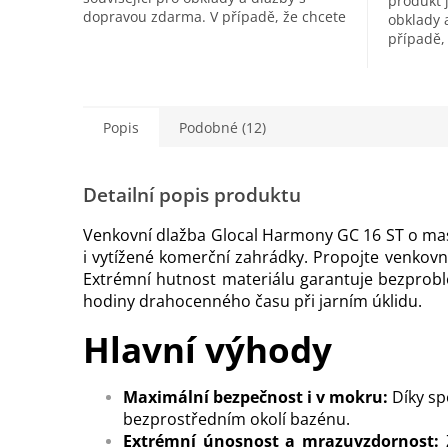
produkt j
dopravou zdarma. V případě, že chcete
obklady 
zakoupit impregnaci BProtect,
případě, 
naleznete jej...
Keraflex 
Popis
Podobné (12)
Detailní popis produktu
Venkovní dlažba Glocal Harmony GC 16 ST o mas
i vytížené komerční zahrádky. Propojte venkov
Extrémní hutnost materiálu garantuje bezprob
hodiny drahocenného času při jarním úklidu.
Hlavní výhody
Maximální bezpečnost i v mokru:
Díky sp
bezprostředním okolí bazénu.
Extrémní únosnost a mrazuvzdornost:
Z