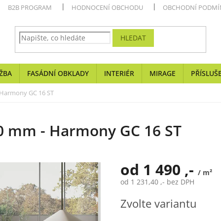
B2B PROGRAM
HODNOCENÍ OBCHODU
OBCHODNÍ PODMÍ
HLEDAT
ŽBA
FASÁDNÍ OBKLADY
INTERIÉR
MIRAGE
PŘÍSLUŠ
 Harmony GC 16 ST
20 mm - Harmony GC 16 ST
od
1 490 ,-
/ m²
od
1 231,40 ,-
bez DPH
Měrná
Zvolte variantu
cena: