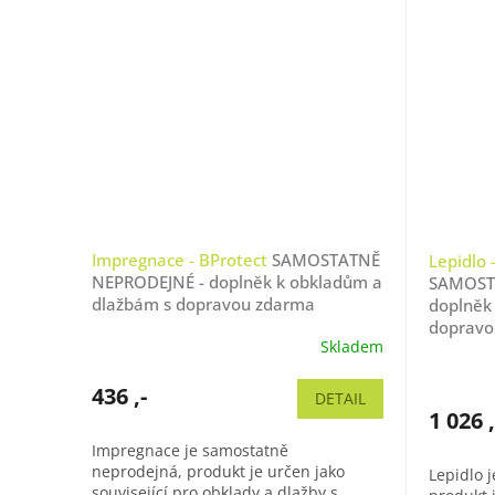
Impregnace - BProtect
SAMOSTATNĚ
Lepidlo 
NEPRODEJNÉ - doplněk k obkladům a
SAMOST
dlažbám s dopravou zdarma
doplněk
dopravo
Skladem
436 ,-
DETAIL
1 026 ,
Impregnace je samostatně
neprodejná, produkt je určen jako
Lepidlo 
související pro obklady a dlažby s