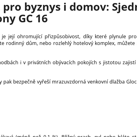
pro byznys i domov: Sjedn
ony GC 16
je její ohromující přizpůsobivost, díky které plynule p
te rodinný dům, nebo rozlehlý hotelový komplex, můžete s
odbách i v privátních obývacích pokojích s jistotou zajistí
y pak bezpečně vyřeší mrazuvzdorná venkovní dlažba Glocal
sákavá (méně než 0,1 %). Běžný prach, pyl nebo bláto st