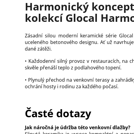
Harmonický koncept 
kolekcí Glocal Harm
Zásadní silou moderní keramické série Glocal 
uceleného betonového designu. Ať už navrhuje
dané zátěži.
• Každodenní silný provoz v restauracích, na ch
skvěle přenáší teplo z podlahového topení.
• Plynulý přechod na venkovní terasy a zahrádk
ochrání hosty i rodinu za každého počasí.
Časté dotazy
Jak náročná je údržba této venkovní dlažby?
Slinutá keramika je vysoce kompaktní a nena