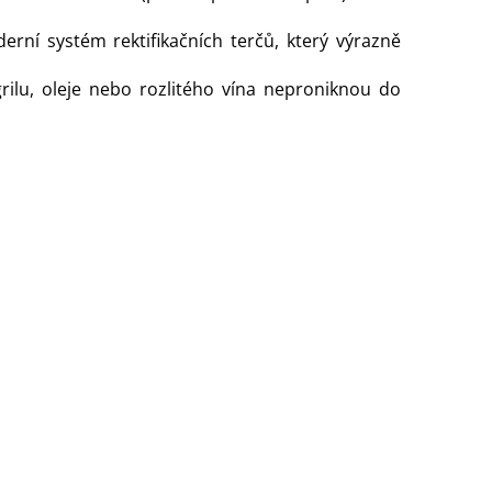
rní systém rektifikačních terčů, který výrazně
ilu, oleje nebo rozlitého vína neproniknou do