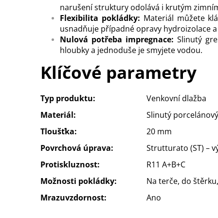
narušení struktury odolává i krutým zimn
Flexibilita pokládky:
Materiál můžete klá
usnadňuje případné opravy hydroizolace a 
Nulová potřeba impregnace:
Slinutý gre
hloubky a jednoduše je smyjete vodou.
Klíčové parametry
Typ produktu:
Venkovní dlažba
Materiál:
Slinutý porcelánový
Tloušťka:
20 mm
Povrchová úprava:
Strutturato (ST) – v
Protiskluznost:
R11 A+B+C
Možnosti pokládky:
Na terče, do štěrku
Mrazuvzdornost:
Ano