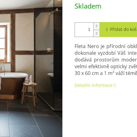
Měrná
Skladem
cena:
Přidat do koš
Fleta Nero je přírodní obk
dokonale vyzdobí Váš inte
dodává prostorům modern
velmi efektivně opticky zv
30 x 60 cm a 1 m² váží témě
Detailní informace