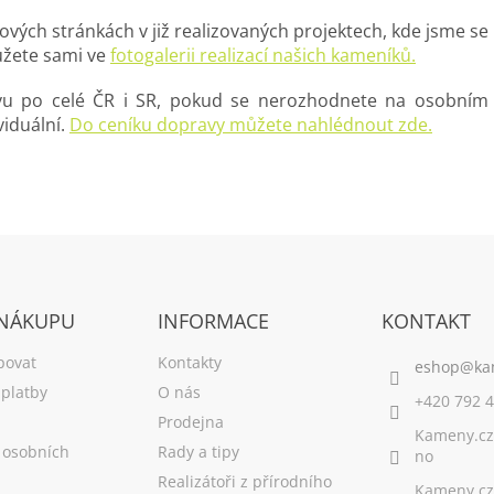
vých stránkách v již realizovaných projektech, kde jsme se 
ůžete sami ve
fotogalerii realizací našich kameníků.
avu po celé ČR i SR, pokud se nerozhodnete na osobním 
viduální.
Do ceníku dopravy můžete nahlédnout zde.
 NÁKUPU
INFORMACE
KONTAKT
povat
Kontakty
platby
O nás
+420 792 4
Prodejna
Kameny.cz
 osobních
Rady a tipy
no
Realizátoři z přírodního
Kameny.cz