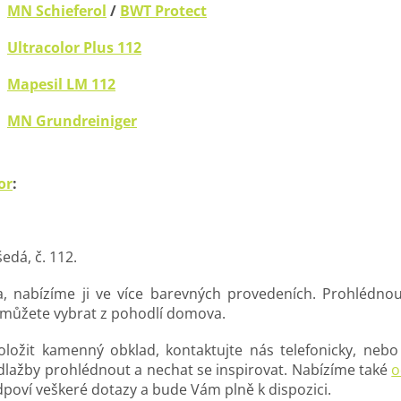
MN Schieferol
/
BWT Protect
Ultracolor Plus 112
Mapesil LM 112
MN Grundreiniger
or
:
dá, č. 112.
a, nabízíme ji ve více barevných provedeních. Prohlédno
 můžete vybrat z pohodlí domova.
 položit kamenný obklad, kontaktujte nás telefonicky, ne
 dlažby prohlédnout a nechat se inspirovat. Nabízíme také
o
poví veškeré dotazy a bude Vám plně k dispozici.