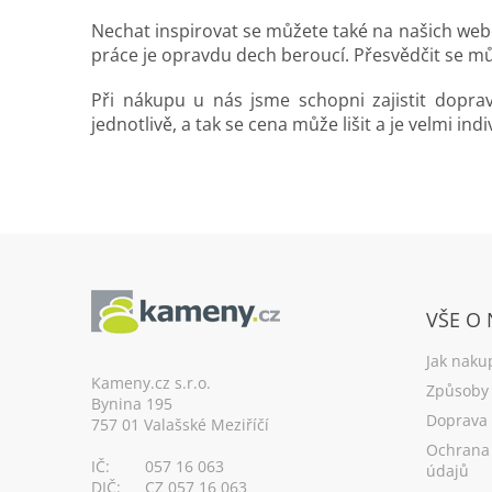
Nechat inspirovat se můžete také na našich webo
práce je opravdu dech beroucí. Přesvědčit se m
Při nákupu u nás jsme schopni zajistit dopr
jednotlivě, a tak se cena může lišit a je velmi indi
Z
á
VŠE O
p
a
Jak naku
t
Kameny.cz s.r.o.
Způsoby 
Bynina 195
í
Doprava
757 01 Valašské Meziříčí
Ochrana
IČ:
057 16 063
údajů
DIČ:
CZ 057 16 063