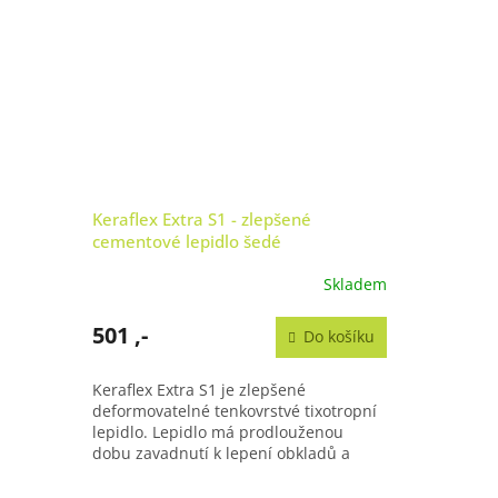
Keraflex Extra S1 - zlepšené
cementové lepidlo šedé
Skladem
501 ,-
Do košíku
Keraflex Extra S1 je zlepšené
deformovatelné tenkovrstvé tixotropní
lepidlo. Lepidlo má prodlouženou
dobu zavadnutí k lepení obkladů a
dlažeb z kamene a keramiky.