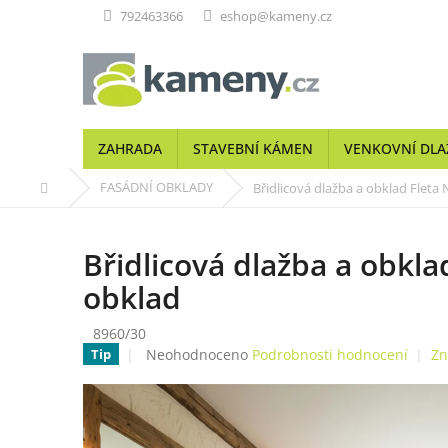
Přejít
792463366
eshop@kameny.cz
na
obsah
ZAHRADA
STAVEBNÍ KÁMEN
VENKOVNÍ DLA
Domů
FASÁDNÍ OBKLADY
Břidlicová dlažba a obklad Fleta
Břidlicová dlažba a obkla
obklad
8960/30
Průměrné
Neohodnoceno
Podrobnosti hodnocení
Zn
Tip
hodnocení
produktu
je
0,0