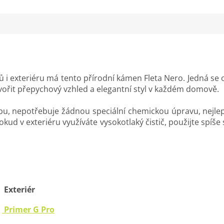
érů i exteriéru má tento přírodní kámen Fleta Nero. Jedná s
vořit přepychový vzhled a elegantní styl v každém domově.
žbu, nepotřebuje žádnou speciální chemickou úpravu, nejl
Pokud v exteriéru využíváte vysokotlaký čistič, použijte spí
:
Exteriér
Primer G Pro