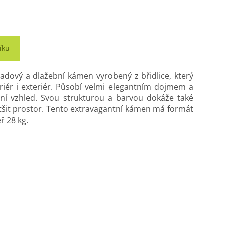
íku
ladový a dlažební kámen vyrobený z břidlice, který
riér i exteriér. Působí velmi elegantním dojmem a
í vzhled. Svou strukturou a barvou dokáže také
ětšit prostor. Tento extravagantní kámen má formát
ř 28 kg.