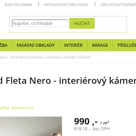
B2B PROGRAM
HODNOCENÍ OBCHODU
OBCHODNÍ PODMÍ
HLEDAT
ŽBA
FASÁDNÍ OBKLADY
INTERIÉR
MIRAGE
PŘÍSLUŠ
 Nero - interiérový kámen i venkovní fasádní obklad
d Fleta Nero - interiérový káme
ačka:
Kameny.cz
990 ,-
/ m²
818,18 ,- bez DPH