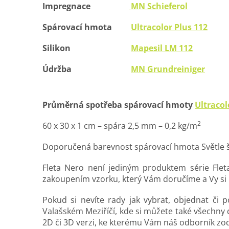
Impregnace
MN Schieferol
Spárovací hmota
Ultracolor Plus 112
Silikon
Mapesil LM 112
Údržba
MN Grundreiniger
Průměrná spotřeba spárovací hmoty
Ultracol
2
60 x 30 x 1 cm – spára 2,5 mm – 0,2 kg/m
Doporučená barevnost spárovací hmota Světle še
Fleta Nero není jediným produktem série Flet
zakoupením vzorku, který Vám doručíme a Vy si
Pokud si nevíte rady jak vybrat, objednat či
Valašském Meziříčí, kde si můžete také všechny
2D či 3D verzi, ke kterému Vám náš odborník zod