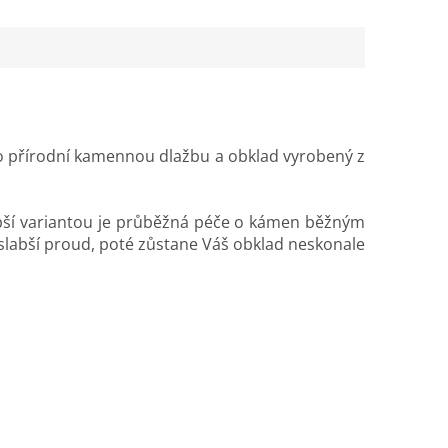
e o přírodní kamennou dlažbu a obklad vyrobený z
epší variantou je průběžná péče o kámen běžným
še slabší proud, poté zůstane Váš obklad neskonale