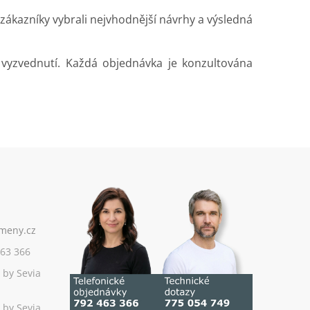
zákazníky vybrali nejvhodnější návrhy a výsledná
vyzvednutí. Každá objednávka je konzultována
63 366
 by Sevia
 by Sevia