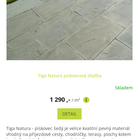
Tiga Natura pískovcová dlažba
Skladem
Průměrné
hodnocení
1 290 ,-
produktu
/ m²
je
5,0
DETAIL
z
5
Tiga Natura - pískovec šedý je velice kvalitní pevný materiál
hvězdiček.
vhodný na příjezdové cesty, chodníčky, terasy, plochy kolem