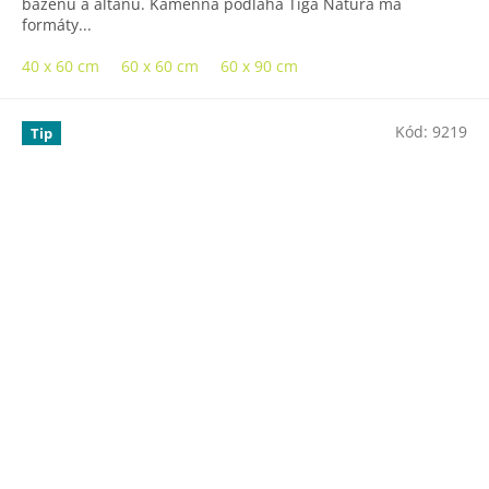
bazénů a altánů. Kamenná podlaha Tiga Natura má
formáty...
40 x 60 cm
60 x 60 cm
60 x 90 cm
Kód:
9219
Tip