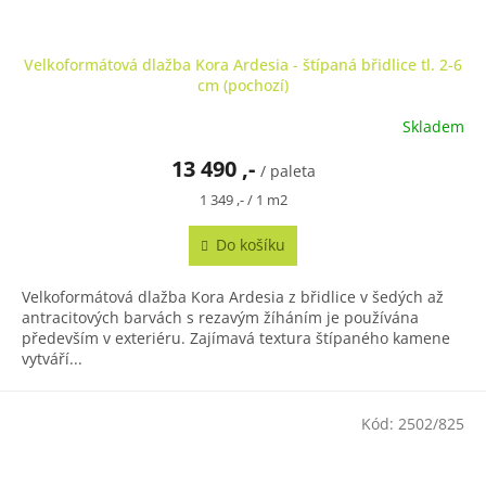
Velkoformátová dlažba Kora Ardesia - štípaná břidlice tl. 2-6
cm (pochozí)
Skladem
Průměrné
hodnocení
13 490 ,-
produktu
/ paleta
je
Měrná
1 349 ,- / 1 m2
5,0
cena:
z
Do košíku
5
hvězdiček.
Velkoformátová dlažba Kora Ardesia z břidlice v šedých až
antracitových barvách s rezavým žíháním je používána
především v exteriéru. Zajímavá textura štípaného kamene
vytváří...
Kód:
2502/825