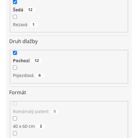
Šedá
12
Rezavá
1
Druh dlažby
Pochozí
12
Pojezdová
6
Formát
Románský patent
0
40 x 60 cm
2