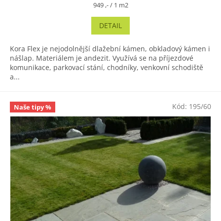
je
Měrná
949 ,- / 1 m2
5,0
cena:
z
DETAIL
5
hvězdiček.
Kora Flex je nejodolnější dlažební kámen, obkladový kámen i
nášlap. Materiálem je andezit. Využívá se na příjezdové
komunikace, parkovací stání, chodníky, venkovní schodiště
a...
Kód:
195/60
Naše tipy %