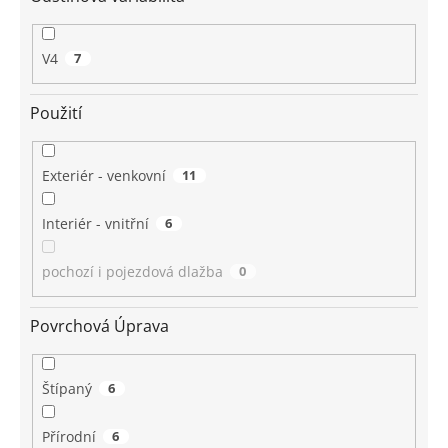
V4
7
Použití
Exteriér - venkovní
11
Interiér - vnitřní
6
pochozí i pojezdová dlažba
0
Povrchová Úprava
Štípaný
6
Přírodní
6