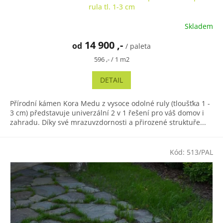
rula tl. 1-3 cm
Skladem
Průměrné
hodnocení
14 900 ,-
od
produktu
/ paleta
je
Měrná
596 ,- / 1 m2
5,0
cena:
z
DETAIL
5
hvězdiček.
Přírodní kámen Kora Medu z vysoce odolné ruly (tloušťka 1 -
3 cm) představuje univerzální 2 v 1 řešení pro váš domov i
zahradu. Díky své mrazuvzdornosti a přirozené struktuře...
Kód:
513/PAL