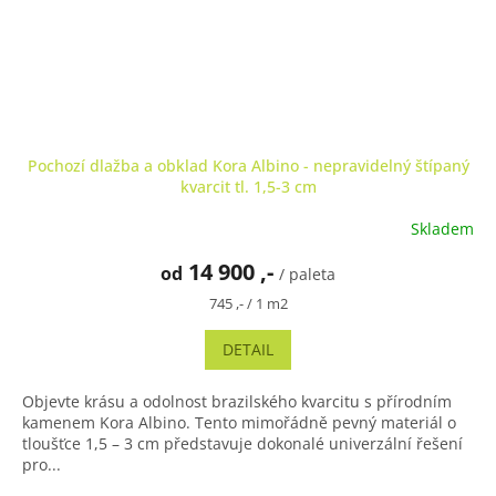
Pochozí dlažba a obklad Kora Albino - nepravidelný štípaný
kvarcit tl. 1,5-3 cm
Skladem
Průměrné
hodnocení
14 900 ,-
od
produktu
/ paleta
je
Měrná
745 ,- / 1 m2
5,0
cena:
z
DETAIL
5
hvězdiček.
Objevte krásu a odolnost brazilského kvarcitu s přírodním
kamenem Kora Albino. Tento mimořádně pevný materiál o
tloušťce 1,5 – 3 cm představuje dokonalé univerzální řešení
pro...