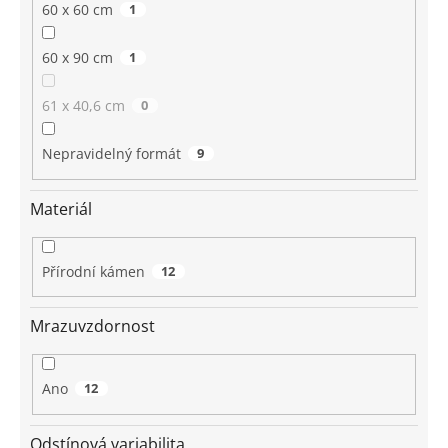
60 x 60 cm
1
60 x 90 cm
1
61 x 40,6 cm
0
Nepravidelný formát
9
Materiál
Přírodní kámen
12
Mrazuvzdornost
Ano
12
Odstínová variabilita