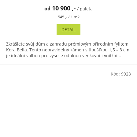
10 900 ,-
od
/ paleta
Měrná
545 ,- / 1 m2
cena:
DETAIL
Zkrášlete svůj dům a zahradu prémiovým přírodním fylitem
Kora Bella. Tento nepravidelný kámen s tloušťkou 1,5 – 3 cm
je ideální volbou pro vysoce odolnou venkovní i vnitřní...
Kód:
9928