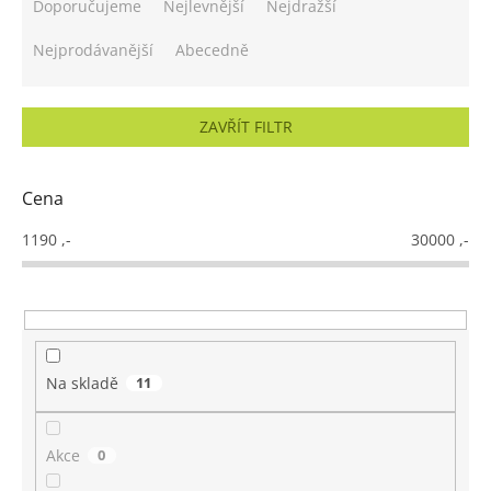
a
Doporučujeme
Nejlevnější
Nejdražší
z
e
Nejprodávanější
Abecedně
n
í
p
ZAVŘÍT FILTR
r
o
d
Cena
u
k
1190
,-
30000
,-
t
ů
Na skladě
11
Akce
0