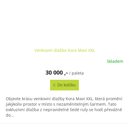
Venkovní dlažba Kora Mavi XXL
Skladem
Průměrné
hodnocení
30 000 ,-
produktu
/ paleta
je
5,0
Do košíku
z
5
Objevte krásu venkovní dlažby Kora Mavi XXL, která promění
hvězdiček.
jakýkoliv prostor v místo s nezaměnitelným šarmem. Tato
exkluzivní dlažba z nepravidelné šedé ruly se hodí převážně
do...