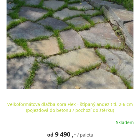
Velkoformátová dlažba Kora Flex - štípaný andezit tl. 2-6 cm
(pojezdová do betonu / pochozí do štěrku)
Skladem
Průměrné
hodnocení
9 490 ,-
od
produktu
/ paleta