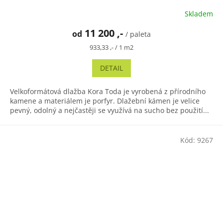
Skladem
Průměrné
hodnocení
11 200 ,-
od
produktu
/ paleta
je
Měrná
933,33 ,- / 1 m2
5,0
cena:
z
DETAIL
5
hvězdiček.
Velkoformátová dlažba Kora Toda je vyrobená z přírodního
kamene a materiálem je porfyr. Dlažební kámen je velice
pevný, odolný a nejčastěji se využívá na sucho bez použití...
Kód:
9267