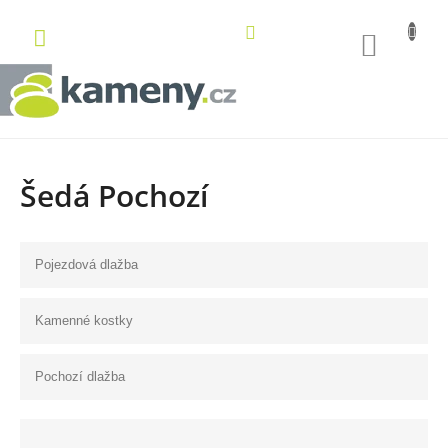
Přejít
na
NÁKUP
obsah
KOŠÍK
Šedá Pochozí
Pojezdová dlažba
Kamenné kostky
Pochozí dlažba
Ř