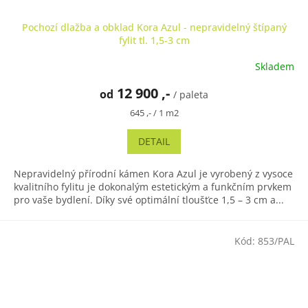
Pochozí dlažba a obklad Kora Azul - nepravidelný štípaný
fylit tl. 1,5-3 cm
Skladem
12 900 ,-
od
/ paleta
Měrná
645 ,- / 1 m2
cena:
DETAIL
Nepravidelný přírodní kámen Kora Azul je vyrobený z vysoce
kvalitního fylitu je dokonalým estetickým a funkčním prvkem
pro vaše bydlení. Díky své optimální tloušťce 1,5 – 3 cm a...
Kód:
853/PAL