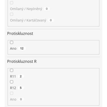
Omílaný / Neplněný
0
Omílaný / Kartáčovaný
0
Protiskluznost
Ano
12
Protiskluznost R
R11
2
R12
5
Ano
0