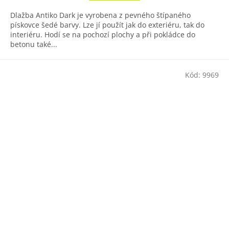
5
Dlažba Antiko Dark je vyrobena z pevného štípaného
hvězdiček.
pískovce šedé barvy. Lze jí použít jak do exteriéru, tak do
interiéru. Hodí se na pochozí plochy a při pokládce do
betonu také...
Kód:
9969