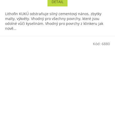
DETAIL
Lithofin KUKÜ odstraňuje silný cementový nános, zbytky
malty, výkvěty. Vhodný pro všechny povrchy, které jsou
odolné vůči kyselinám. Vhodný pro povrchy z klinkeru jak
nově...
Kód:
6880