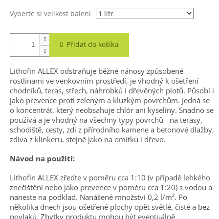
Vyberte si velikost balení
Přidat do košíku
Lithofin ALLEX odstraňuje běžné nánosy způsobené
rostlinami ve venkovním prostředí, je vhodný k ošetření
chodníků, teras, střech, náhrobků i dřevěných plotů. Působí i
jako prevence proti zeleným a kluzkým povrchům. Jedná se
o koncentrát, který neobsahuje chlór ani kyseliny. Snadno se
používá a je vhodný na všechny typy povrchů - n
a terasy,
schodiště, cesty, zdi z přírodního kamene a betonové dlažby,
zdiva z klinkeru, stejně jako na omítku i dřevo.
Návod na použití:
Lithofin ALLEX zřeďte v poměru cca 1:10 (v případě lehkého
znečištění nebo jako prevence v poměru cca 1:20) s vodou a
naneste na podklad. Nanášené množství 0,2 l/m². Po
několika dnech jsou ošetřené plochy opět světlé, čisté a bez
povlaků. Zbytky produktu mohou být eventuálně