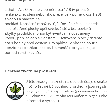
Lithofin ALLEX zřeďte v poměru cca 1:10 (v případě
lehkého znečištění nebo jako prevence v poměru cca 1:20)
s vodou a naneste na
podklad. Nanášené množství 0,2 l/
m²
. Po několika dnech
jsou ošetřené plochy opět světlé, čisté a bez povlaků.
Zbytky produktu mohou být eventuálně odstraněny
vodou, příp. se odplaví deštěm. Ošetřované plochy chraňte
cca 4 hodiny před deštěm. Pro aplikaci je vhodné použít
konvici nebo stříkací hadice. Na menší plochy aplikujte
pomocí rozstřikovače.
Ochrana životního prostředí
U této značky naleznete na obalech údaje o snáše
možno šetrné k životnímu prostředí a jsou regis
polyetylenu (PE) příp. z bílého (pocínovaného) ple
KF Schimmel-Ex, Lithofin MN Außenreiniger, Lith
informaci o výrobku.