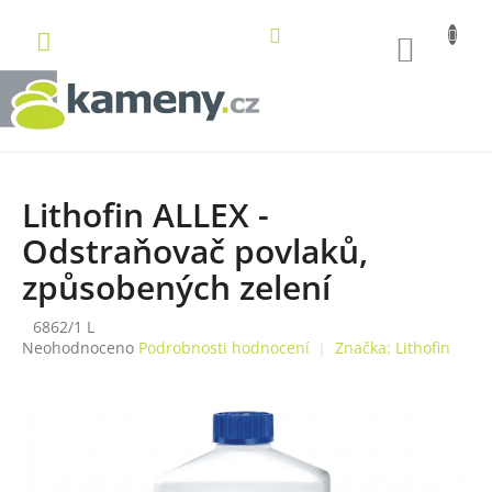
Přejít
na
NÁKUP
obsah
KOŠÍK
Lithofin ALLEX -
Odstraňovač povlaků,
způsobených zelení
6862/1 L
Průměrné
Neohodnoceno
Podrobnosti hodnocení
Značka:
Lithofin
hodnocení
produktu
je
0,0
z
5