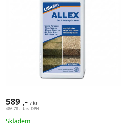
hvězdiček.
589 ,-
/ ks
486,78 ,- bez DPH
Měrná
Skladem
cena: