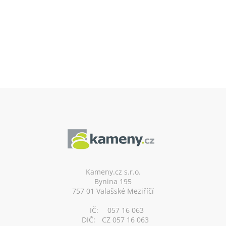
Z
á
p
a
t
í
Kameny.cz s.r.o.
Bynina 195
757 01 Valašské Meziříčí
IČ:
057 16 063
DIČ:
CZ 057 16 063