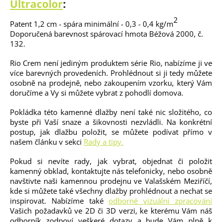
Ultracolor
:
2
Patent 1,2 cm - spára minimální - 0,3 - 0,4 kg/m
Doporučená barevnost spárovací hmota Béžová 2000, č.
132.
Rio Crem není jediným produktem série Rio, nabízíme ji ve
více barevných provedeních. Prohlédnout si ji tedy můžete
osobně na prodejně, nebo zakoupením vzorku, který Vám
doručíme a Vy si můžete vybrat z pohodlí domova.
Pokládka této kamenné dlažby není také nic složitého, co
byste při Vaší snaze a šikovnosti nezvládli. Na konkrétní
postup, jak dlažbu položit, se můžete podívat přímo v
našem článku v sekci
Rady a tipy.
Pokud si nevíte rady, jak vybrat, objednat či položit
kamenný obklad, kontaktujte nás telefonicky, nebo osobně
navštivte naši kamennou prodejnu ve Valašském Meziříčí,
kde si můžete také všechny dlažby prohlédnout a nechat se
inspirovat. Nabízíme také
odborné vizuální zpracování
Vašich požadavků ve 2D či 3D verzi, ke kterému Vám náš
odborník zodpoví veškeré dotazy a bude Vám plně k