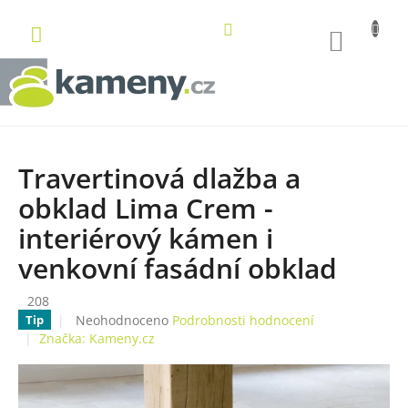
Přejít
na
NÁKUP
obsah
KOŠÍK
Travertinová dlažba a
obklad Lima Crem -
interiérový kámen i
venkovní fasádní obklad
208
Průměrné
Neohodnoceno
Podrobnosti hodnocení
Tip
hodnocení
Značka:
Kameny.cz
produktu
je
0,0
z