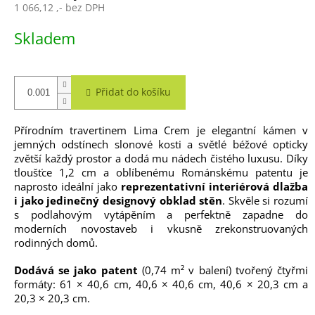
1 066,12 ,- bez DPH
Měrná
Skladem
cena:
Přidat do košíku
Přírodním travertinem Lima Crem je elegantní kámen v
jemných odstínech slonové kosti a světlé béžové opticky
zvětší každý prostor a dodá mu nádech čistého luxusu. Díky
tloušťce 1,2 cm a oblíbenému Románskému patentu je
naprosto ideální jako
reprezentativní interiérová dlažba
i jako jedinečný designový obklad stěn
. Skvěle si rozumí
s podlahovým vytápěním a perfektně zapadne do
moderních novostaveb i vkusně zrekonstruovaných
rodinných domů.
Dodává se jako patent
(0,74 m² v balení) tvořený čtyřmi
formáty: 61 × 40,6 cm, 40,6 × 40,6 cm, 40,6 × 20,3 cm a
20,3 × 20,3 cm.