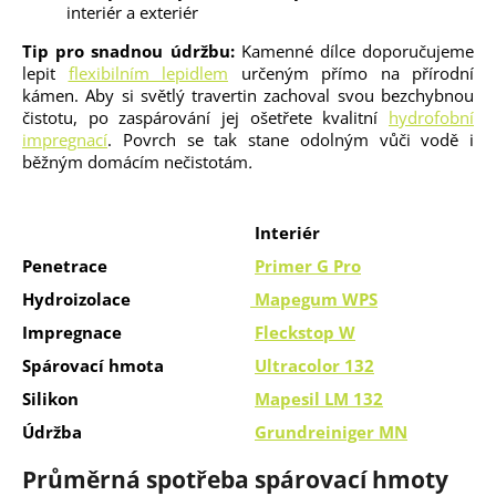
interiér a exteriér
Tip pro snadnou údržbu:
Kamenné dílce doporučujeme
lepit
flexibilním lepidlem
určeným přímo na přírodní
kámen. Aby si světlý travertin zachoval svou bezchybnou
čistotu, po zaspárování jej ošetřete kvalitní
hydrofobní
impregnací
. Povrch se tak stane odolným vůči vodě i
běžným domácím nečistotám
.
Interiér
Penetrace
Primer G Pro
Hydroizolace
Mapegum WPS
Impregnace
Fleckstop W
Spárovací hmota
Ultracolor 132
Silikon
Mapesil LM 132
Údržba
Grundreiniger MN
Průměrná spotřeba spárovací hmoty