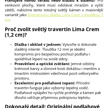
Plánujete novou terasu nebo dlažbu k bazénu?
Pro
venkovní plochy, které musí odolávat mrazům a vyšší
zátěži, nabízíme tento totožný světlý kámen v masivnější
variantě jako
Exteriérovou dlažbu Lima Crem s tloušťkou 3
cm
.
Proč zvolit světlý travertin Lima Crem
(1,2 cm)?
Dlažba i obklad v jednom:
Vytvořte si dokonale
sladěný interiér. Tloušťka 12 mm je ideální
kompromis pro bezpečnou pochozí podlahu i
spolehlivé lepení na svislé stěny.
Prosvětlení a optické zvětšení:
Jemné odstíny
krémové barvy a slonové kosti dokážou i menším a
tmavším místnostem vdechnout pocit velkorysého
prostoru.
Excelentní pro podlahové topení:
Přírodní
travertin funguje jako výborný tepelný vodič.
Podlahové vytápění ho rychle prohřeje a kámen pak
dlouho udržuje příjemnou pokojovou teplotu.
Dokonalý detail: Originální podlahové