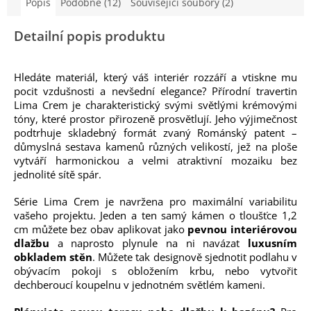
Popis
Podobné (12)
Související soubory (2)
Detailní popis produktu
Hledáte materiál, který váš interiér rozzáří a vtiskne mu
pocit vzdušnosti a nevšední elegance? Přírodní travertin
Lima Crem je charakteristický svými světlými krémovými
tóny, které prostor přirozeně prosvětlují. Jeho výjimečnost
podtrhuje skladebný formát zvaný Románský patent –
důmyslná sestava kamenů různých velikostí, jež na ploše
vytváří harmonickou a velmi atraktivní mozaiku bez
jednolité sítě spár.
Série Lima Crem je navržena pro maximální variabilitu
vašeho projektu. Jeden a ten samý kámen o tloušťce 1,2
cm můžete bez obav aplikovat jako
pevnou interiérovou
dlažbu
a naprosto plynule na ni navázat
luxusním
obkladem stěn
. Můžete tak designově sjednotit podlahu v
obývacím pokoji s obložením krbu, nebo vytvořit
dechberoucí koupelnu v jednotném světlém kameni.