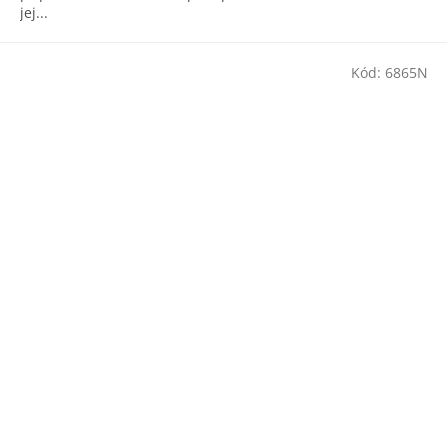
jej...
Kód:
6865N