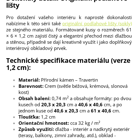
lišty
Pro dotažení vašeho interiéru k naprosté dokonalosti
nabízíme k této sérii také
originální podlahové lišty (sokly)
ze stejného materiálu. Formátované kusy o rozměrech 61
× 6 × 1,2 cm zajistí čistý a elegantní přechod mezi dlažbou
a stěnou, případně se dají kreativně využít i jako doplňkový
interiérový obkladový prvek.
Technické specifikace materiálu (verze
1,2 cm):
Materiál:
Přírodní kámen – Travertin
Barevnost:
Crem (světle béžová, krémová, slonová
kost)
2
Obsah balení:
0,74 m
a obsahuje formáty: po dvou
kusech od
20,3 x 20,3
cm a
40,6 x 40,6
cm, a po
jednom kuse od
40,6 x 20,3
cm a
61 x 40,6
cm.
Tloušťka:
1,2 cm
Orientační hmotnost:
cca 32 kg / m²
Způsob využití:
dlažba - interiér a nadkrytý exteriér
(terasy, balkony, zimní zahrady, atd.), obklad -