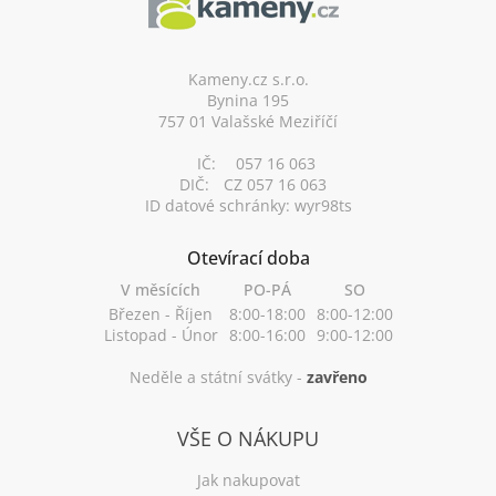
a
t
í
Kameny.cz s.r.o.
Bynina 195
757 01 Valašské Meziříčí
IČ:
057 16 063
DIČ:
CZ 057 16 063
ID datové schránky: wyr98ts
Otevírací doba
V měsících
PO-PÁ
SO
Březen - Říjen
8:00-18:00
8:00-12:00
Listopad - Únor
8:00-16:00
9:00-12:00
Neděle a státní svátky -
zavřeno
VŠE O NÁKUPU
Jak nakupovat