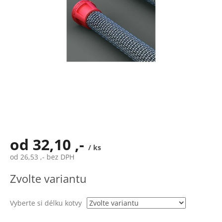
od
32,10 ,-
/ ks
od
26,53 ,-
bez DPH
Měrná
Zvolte variantu
cena:
Vyberte si délku kotvy