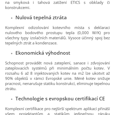
na smyková i tahová zatížení ETICS s obklady či
konstrukcemi.
Nulová tepelná ztráta
Komplexní odizolování kotevního místa s deklaraci
nulového bodového prostupu tepla (0,000 W/K) pro
všechny typy izolačních materiálů. Vysoce účinný spoj bez
tepelných ztrát a kondenzace.
Ekonomická výhodnost
Schopnost provádět nová zateplení, sanace i zdvojování
zateplovacích systémů při minimálním počtu kotev. V
rozsahu 6 až 8 injektovaných kotev na m2 lze ukotvit až
90% objektů v rámci Evropské unie. Méně kotev snižuje
pracnost, nenarušuje statiku konstrukcí, eliminuje tepelnou
ztrátu.
Technologie s evropskou certifikací CE
Komplexní certifikace pro nejširší spektrum aplikací přináší
všem projektantům a statikům jedinečnou záruku