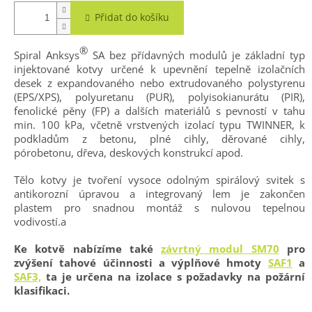
Přidat do košíku
®
Spiral Anksys
SA bez přídavných modulů je základní typ
injektované kotvy určené k upevnění tepelně izolačních
desek z expandovaného nebo extrudovaného polystyrenu
(EPS/XPS), polyuretanu (PUR), polyisokianurátu (PIR),
fenolické pěny (FP) a dalších materiálů s pevností v tahu
min. 100 kPa, včetně vrstvených izolací typu TWINNER, k
podkladům z betonu, plné cihly, děrované cihly,
pórobetonu, dřeva, deskových konstrukcí apod.
Tělo kotvy je tvoření vysoce odolným spirálový svitek s
antikorozní úpravou a integrovaný lem je zakončen
plastem pro snadnou montáž s nulovou tepelnou
vodivostí.a
Ke kotvě nabízíme také
závrtný modul SM70
pro
zvýšení tahové účinnosti a výplňové hmoty
SAF1
a
SAF3,
ta je určena na izolace s
požadavky na požární
klasifikaci.