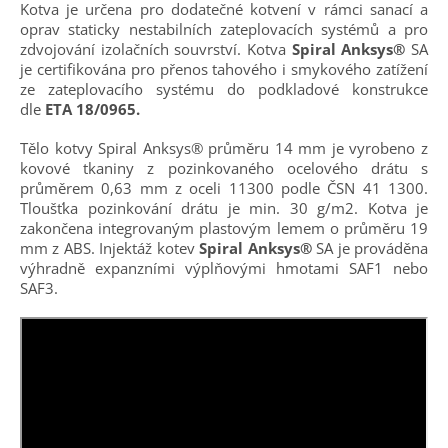
Kotva je určena pro dodatečné kotvení v rámci sanací a
oprav staticky nestabilních zateplovacích systémů a pro
zdvojování izolačních souvrství. Kotva
Spiral Anksys®
SA
je certifikována pro přenos tahového i smykového zatížení
ze zateplovacího systému do podkladové konstrukce
dle
ETA 18/0965.
Tělo kotvy Spiral Anksys® průměru 14 mm je vyrobeno z
kovové tkaniny z pozinkovaného ocelového drátu s
průměrem 0,63 mm z oceli 11300 podle ČSN 41 1300.
Tloušťka pozinkování drátu je min. 30 g/m2. Kotva je
zakončena integrovaným plastovým lemem o průměru 19
mm z ABS. Injektáž kotev
Spiral Anksys®
SA je prováděna
výhradně expanzními výplňovými hmotami SAF1 nebo
SAF3.