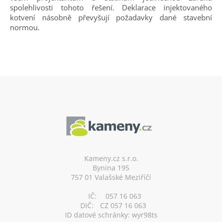
spolehlivosti tohoto řešení. Deklarace injektovaného
kotvení násobně převyšují požadavky dané stavební
normou.
Z
á
p
a
t
í
Kameny.cz s.r.o.
Bynina 195
757 01 Valašské Meziříčí
IČ:
057 16 063
DIČ:
CZ 057 16 063
ID datové schránky: wyr98ts