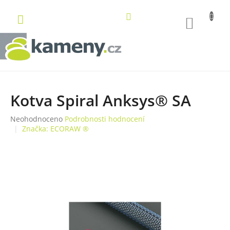
Přejít
na
NÁKUP
obsah
KOŠÍK
Kotva Spiral Anksys® SA
Průměrné
Neohodnoceno
Podrobnosti hodnocení
hodnocení
Značka:
ECORAW ®
produktu
je
0,0
z
5
hvězdiček.