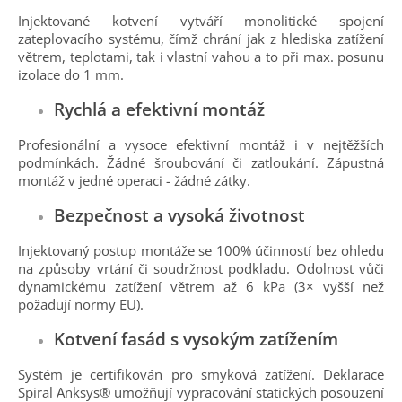
Injektované kotvení vytváří monolitické spojení
zateplovacího systému, čímž chrání jak z hlediska zatížení
větrem, teplotami, tak i vlastní vahou a to při max. posunu
izolace do 1 mm.
Rychlá a efektivní montáž
Profesionální a vysoce efektivní montáž i v nejtěžších
podmínkách. Žádné šroubování či zatloukání. Zápustná
montáž v jedné operaci - žádné zátky.
Bezpečnost a vysoká životnost
Injektovaný postup montáže se 100% účinností bez ohledu
na způsoby vrtání či soudržnost podkladu. Odolnost vůči
dynamickému zatížení větrem až 6 kPa (3× vyšší než
požadují normy EU).
Kotvení fasád s vysokým zatížením
Systém je certifikován pro smyková zatížení. Deklarace
Spiral Anksys® umožňují vypracování statických posouzení