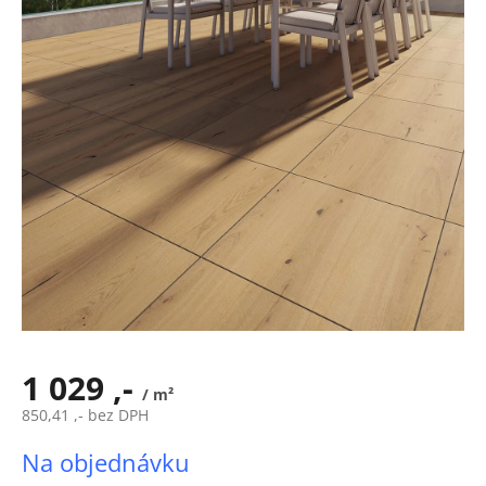
hvězdiček.
1 029 ,-
/ m²
850,41 ,- bez DPH
Měrná
Na objednávku
cena: