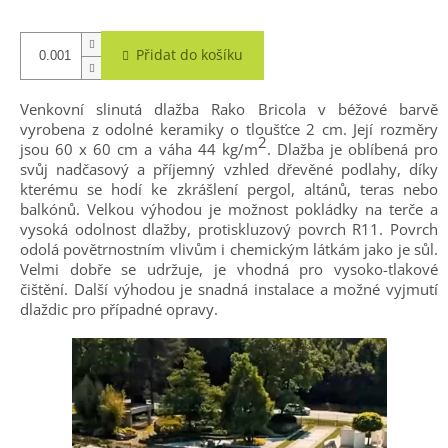
Přidat do košíku
Venkovní slinutá dlažba Rako Bricola v béžové barvě
vyrobena z odolné keramiky o tloušťce 2 cm. Její rozměry
2
jsou 60 x 60 cm a váha 44 kg/m
. Dlažba je oblíbená pro
svůj nadčasový a příjemný vzhled dřevěné podlahy, díky
kterému se hodí ke zkrášlení pergol, altánů, teras nebo
balkónů.
Velkou výhodou je možnost pokládky na terče a
vysoká odolnost dlažby, protiskluzový povrch R11. Povrch
odolá povětrnostním vlivům i chemickým látkám jako je sůl.
Velmi dobře se udržuje, je vhodná pro vysoko-tlakové
čištění. Další výhodou je snadná instalace a možné vyjmutí
dlaždic pro případné opravy.