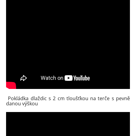
Pokládka dlaždic s 2 cm tloušťkou na terče s pevně
danou výškou