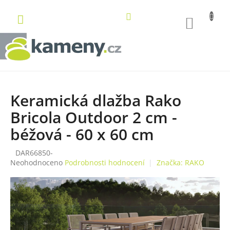
Přejít
na
NÁKUP
obsah
KOŠÍK
Keramická dlažba Rako
Bricola Outdoor 2 cm -
béžová - 60 x 60 cm
DAR66850-
Průměrné
Neohodnoceno
Podrobnosti hodnocení
Značka:
RAKO
hodnocení
produktu
je
0,0
z
5