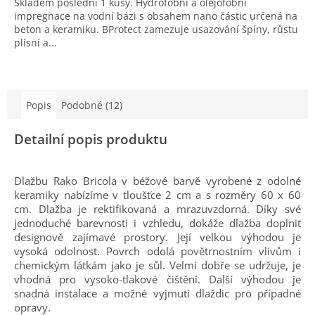
Skladem poslední 1 kusy. Hydrofobní a olejofobní
impregnace na vodní bázi s obsahem nano částic určená na
beton a keramiku. BProtect zamezuje usazování špíny, růstu
plísní a...
Popis
Podobné (12)
Detailní popis produktu
Dlažbu Rako Bricola v béžové barvě vyrobené z odolné
keramiky nabízíme v tloušťce 2 cm a s rozměry 60 x 60
cm. Dlažba je rektifikovaná a mrazuvzdorná. Díky své
jednoduché barevnosti i vzhledu, dokáže dlažba doplnit
designově zajímavé prostory.
Její v
elkou výhodou je
vysoká odolnost. Povrch odolá povětrnostním vlivům i
chemickým látkám jako je sůl. Velmi dobře se udržuje, je
vhodná pro vysoko-tlakové čištění. Další výhodou je
snadná instalace a možné vyjmutí dlaždic pro případné
opravy.