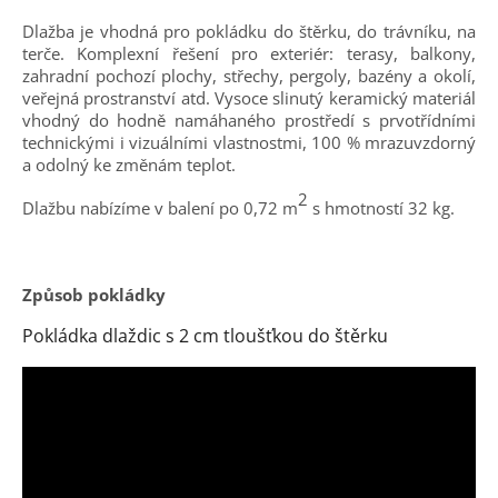
Dlažba je vhodná pro pokládku do štěrku, do trávníku, na
terče. Komplexní řešení pro exteriér: terasy, balkony,
zahradní pochozí plochy, střechy, pergoly, bazény a okolí,
veřejná prostranství atd. Vysoce slinutý keramický materiál
vhodný do hodně namáhaného prostředí s prvotřídními
technickými i vizuálními vlastnostmi, 100 % mrazuvzdorný
a odolný ke změnám teplot.
2
Dlažbu nabízíme v balení po 0,72 m
s hmotností 32 kg.
Způsob pokládky
Pokládka dlaždic s 2 cm tloušťkou do štěrku