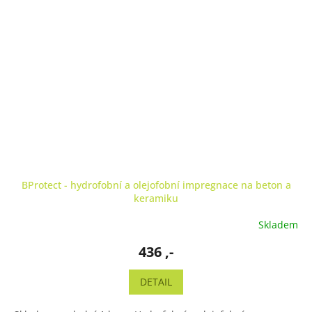
BProtect - hydrofobní a olejofobní impregnace na beton a
keramiku
Skladem
436 ,-
DETAIL