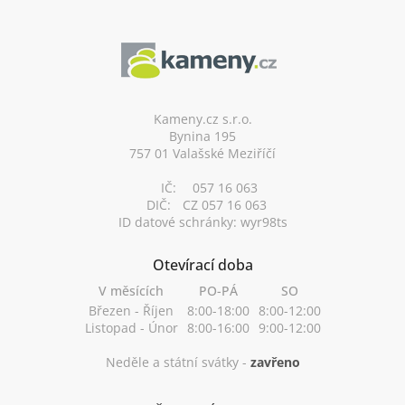
Z
á
p
a
t
í
Kameny.cz s.r.o.
Bynina 195
757 01 Valašské Meziříčí
IČ:
057 16 063
DIČ:
CZ 057 16 063
ID datové schránky: wyr98ts
Otevírací doba
V měsících
PO-PÁ
SO
Březen - Říjen
8:00-18:00
8:00-12:00
Listopad - Únor
8:00-16:00
9:00-12:00
Neděle a státní svátky -
zavřeno