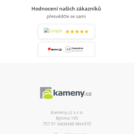
Hodnocení našich zákazníků
přesvědčte se sami
★★★★★
Z
á
p
a
t
í
Kameny.cz s.r.o.
Bynina 195
757 01 Valašské Meziříčí