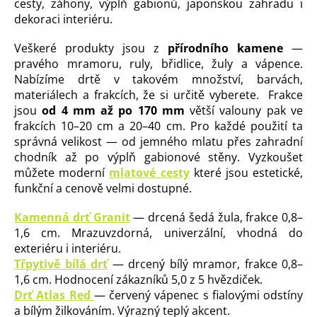
cesty, záhony, výplň gabionů, japonskou zahradu i
dekoraci interiéru.
Veškeré produkty jsou z
přírodního kamene
—
pravého mramoru, ruly, břidlice, žuly a vápence.
Nabízíme drtě v takovém množství, barvách,
materiálech a frakcích, že si určitě vyberete. Frakce
jsou
od 4 mm až po 170 mm
větší valouny pak ve
frakcích 10–20 cm a 20–40 cm. Pro každé použití ta
správná velikost — od jemného mlatu přes zahradní
chodník až po výplň gabionové stěny. Vyzkoušet
můžete moderní
mlatové cesty
které jsou estetické,
funkční a cenově velmi dostupné.
Kamenná drť Granit
— drcená šedá žula, frakce 0,8–
1,6 cm. Mrazuvzdorná, univerzální, vhodná do
exteriéru i interiéru.
Třpytivě bílá drť
— drcený bílý mramor, frakce 0,8–
1,6 cm. Hodnocení zákazníků 5,0 z 5 hvězdiček.
Drť Atlas Red
— červený vápenec s fialovými odstíny
a bílým žilkováním. Výrazný teplý akcent.