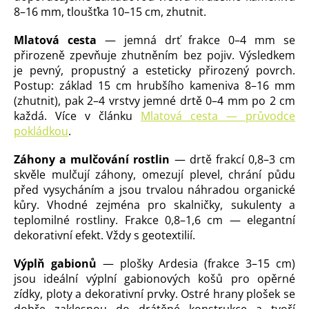
8–16 mm, tloušťka 10–15 cm, zhutnit.
Mlatová cesta
— jemná drť frakce 0–4 mm se
přirozeně zpevňuje zhutněním bez pojiv. Výsledkem
je pevný, propustný a esteticky přirozený povrch.
Postup: základ 15 cm hrubšího kameniva 8–16 mm
(zhutnit), pak 2–4 vrstvy jemné drtě 0–4 mm po 2 cm
každá. Více v článku
Mlatová cesta — průvodce
pokládkou
.
Záhony a mulčování rostlin
— drtě frakcí 0,8–3 cm
skvěle mulčují záhony, omezují plevel, chrání půdu
před vysycháním a jsou trvalou náhradou organické
kůry. Vhodné zejména pro skalničky, sukulenty a
teplomilné rostliny. Frakce 0,8–1,6 cm — elegantní
dekorativní efekt. Vždy s geotextilií.
Výplň gabionů
— plošky Ardesia (frakce 3–15 cm)
jsou ideální výplní gabionových košů pro opěrné
zídky, ploty a dekorativní prvky. Ostré hrany plošek se
dobře zaklesnou do drátěné konstrukce a tvoří