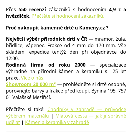
Přes
550 recenzí
zákazníků s hodnocením
4,9 z 5
hvězdiček
.
Přečtěte si hodnocení zákazníků.
Proč nakoupit kamenné drtě u Kameny.cz ?
Největší výběr přírodních drtí v ČR
— mramor, žula,
břidlice, vápenec. Frakce od 4 mm do 170 mm. Vše
skladem, expedice tentýž den při objednávce do
12:00.
Rodinná firma od roku 2000
— specializace
výhradně na přírodní kámen a keramiku s 25 let
praxe.
Více o nás.
Showroom 20 000 m²
— prohlédněte si drtě osobně,
porovnejte barvy a frakce před koupí. Bynina 195, 757
01 Valašské Meziříčí.
Přečtěte si také:
Chodníky v zahradě — průvodce
výběrem materiálu
|
Mlatová cesta — jak ji správně
udělat
|
Kámen a keramika v zahradě