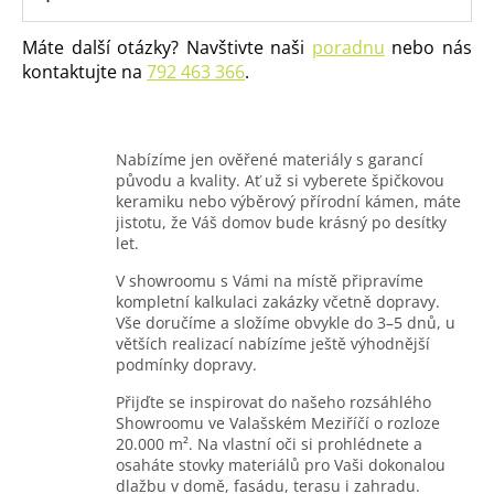
Máte další otázky? Navštivte naši
poradnu
nebo nás
kontaktujte na
792 463 366
.
Nabízíme jen ověřené materiály s garancí
původu a kvality. Ať už si vyberete špičkovou
keramiku nebo výběrový přírodní kámen, máte
jistotu, že Váš domov bude krásný po desítky
let.
V showroomu s Vámi na místě připravíme
kompletní kalkulaci zakázky včetně dopravy.
Vše doručíme a složíme obvykle do 3–5 dnů, u
větších realizací nabízíme ještě výhodnější
podmínky dopravy.
Přijďte se inspirovat do našeho rozsáhlého
Showroomu ve Valašském Meziříčí o rozloze
20.000 m². Na vlastní oči si prohlédnete a
osaháte stovky materiálů pro Vaši dokonalou
dlažbu v domě, fasádu, terasu i zahradu.