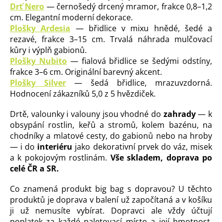
Drť Nero
— černošedý drcený mramor, frakce 0,8–1,2
cm. Elegantní moderní dekorace.
Plošky Ardesia
— břidlice v mixu hnědé, šedé a
rezavé, frakce 3–15 cm. Trvalá náhrada mulčovací
kůry i výplň gabionů.
Plošky Nubito
— fialová břidlice se šedými odstíny,
frakce 3–6 cm. Originální barevný akcent.
Plošky Silver
— šedá břidlice, mrazuvzdorná.
Hodnocení zákazníků 5,0 z 5 hvězdiček.
Drtě, valounky i valouny jsou vhodné do
zahrady
— k
obsypání rostlin, keřů a stromů, kolem bazénu, na
chodníky a mlatové cesty, do gabionů nebo na hroby
— i do
interiéru
jako dekorativní prvek do váz, misek
a k pokojovým rostlinám.
Vše skladem, doprava po
celé ČR a SR.
Co znamená produkt big bag s dopravou? U těchto
produktů je doprava v balení už započítaná a v košíku
ji už nemusíte vybírat. Dopravci ale vždy účtují
poplatek za každé paletovací místo a její hmotnost,