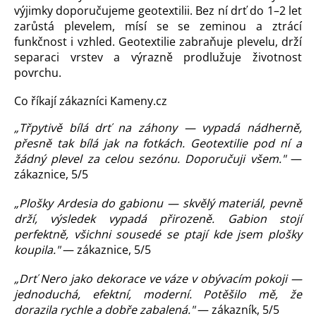
výjimky doporučujeme geotextilii. Bez ní drť do 1–2 let
zarůstá plevelem, mísí se se zeminou a ztrácí
funkčnost i vzhled. Geotextilie zabraňuje plevelu, drží
separaci vrstev a výrazně prodlužuje životnost
povrchu.
Co říkají zákazníci Kameny.cz
„Třpytivě bílá drť na záhony — vypadá nádherně,
přesně tak bílá jak na fotkách. Geotextilie pod ní a
žádný plevel za celou sezónu. Doporučuji všem."
—
zákaznice, 5/5
„Plošky Ardesia do gabionu — skvělý materiál, pevně
drží, výsledek vypadá přirozeně. Gabion stojí
perfektně, všichni sousedé se ptají kde jsem plošky
koupila."
— zákaznice, 5/5
„Drť Nero jako dekorace ve váze v obývacím pokoji —
jednoduchá, efektní, moderní. Potěšilo mě, že
dorazila rychle a dobře zabalená."
— zákazník, 5/5