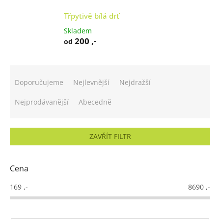
Třpytivě bílá drť
Skladem
200 ,-
od
Ř
a
Doporučujeme
Nejlevnější
Nejdražší
z
e
Nejprodávanější
Abecedně
n
í
p
ZAVŘÍT FILTR
r
o
d
Cena
u
k
169
,-
8690
,-
t
ů