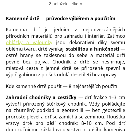
2
položek celkem
O
v
l
Kamenné drtě — průvodce výběrem a použitím
á
d
Kamenná drť je jedním z nejuniverzálnějších
a
přírodních materiálů pro zahradu i interiér. Zatímco
c
oblázky a valounky
jsou dekorativní díky svému
í
oblému tvaru, drtě vynikají
stabilitou a funkčností
—
p
ostré hrany se zaklesnou do sebe a materiál drží
r
v
pevně bez pojiva. Chodník z drtě se neshrnuje,
k
mlatová cesta z jemné drtě se přirozeně zpevní a
y
výplň gabionu z plošek odolá desetiletí bez opravy.
v
ý
Kde kamenné drtě použít — 8 nejčastějších použití
p
i
Zahradní chodníky a cestičky
— drť frakce 1–3 cm
s
vytvoří přirozený štěrkový chodník. Vždy pokládejte
u
na zhutněný podklad a geotextilii — bez geotextilie
proroste plevel a drť se zamíchá se zeminou. Tloušťka
vrstvy drtě pro pěší chodník: 8–10 cm. Pod drť
doporučujeme základovou vrstvu hrubšího kameniva