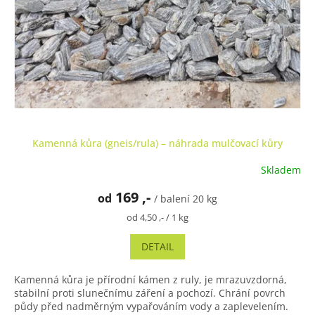
Kamenná kůra (gneis/rula) – náhrada mulčovací kůry
Skladem
Průměrné
hodnocení
169 ,-
od
produktu
/ balení 20 kg
je
Měrná
od 4,50 ,- / 1 kg
4,9
cena:
z
DETAIL
5
hvězdiček.
Kamenná kůra je přírodní kámen z ruly, je mrazuvzdorná,
stabilní proti slunečnímu záření a pochozí. Chrání povrch
půdy před nadměrným vypařováním vody a zaplevelením.