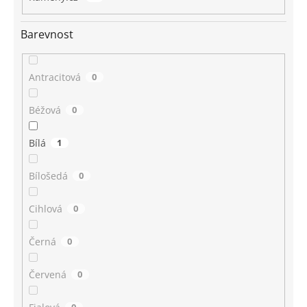
Barevnost
Antracitová
0
Béžová
0
Bílá
1
Bílošedá
0
Cihlová
0
Černá
0
Červená
0