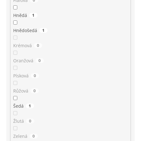
Fialová
0
Hnědá
1
Hnědošedá
1
Krémová
0
Oranžová
0
Písková
0
Růžová
0
Šedá
1
Žlutá
0
Zelená
0