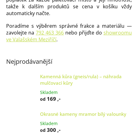
takže k dalším produktů se cena v košíku vždy
automaticky načte.
Poradíme s výběrem správné frakce a materiálu —
zavolejte na
792 463 366
nebo přijďte do
showroomu
ve Valašském Meziříčí
.
Nejprodávanější
Kamenná kůra (gneis/rula) – náhrada
mulčovací kůry
Skladem
169 ,-
od
Okrasné kameny mramor bílý valounky
Skladem
300 ,-
od