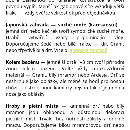
pevnou výplň. Menší ok gabionové sítě vyžadují větší
frakci — vždy ověřte velikost ok před objednávkou.
Japonská zahrada — suché moře (karesansui)
—
jemná drť nebo kačírek tvoří symbolické suché moře.
Hrábě vytvářejí vzory připomínající vlny.
Doporučujeme šedé nebo bílé frakce — drť Granit
nebo třpytivě bílá drť. Více o
japonské zahradě
.
Kolem bazénu
— jemnější drtě 1–3 cm tvoří přírodní
zónu kolem bazénu. Volte vždy mrazuvzdorný
materiál — Granit, bílý mramor nebo Ardesia. Drť se
neshrnuje jako oblázky, ale méně se hodí pro bosou
chůzi — ostrohranné kamínky nejsou tak příjemné na
noze jako oblázky.
Hroby a pietní místa
— kamenná drť nebo bílý
mramor jsou oblíbenou a důstojnou dekorací
pietních míst. Trvalé, bez nutnosti zálivky a odolné
mrazu. Doporučujeme bílou mramorovou drť nebo