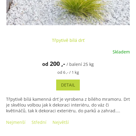
Třpytivě bílá drť
Skladem
Průměrné
hodnocení
200 ,-
od
produktu
/ balení 25 kg
je
Měrná
od 6 ,- / 1 kg
5,0
cena:
z
DETAIL
5
hvězdiček.
Třpytivě bílá kamenná drť je vyrobena z bílého mramoru. Drť
je skvělou volbou jak k dekoraci interiéru, do váz či
květináčů, tak k dekoraci exteriéru, do parků a zahrad....
Nejmenší
Střední
Největší