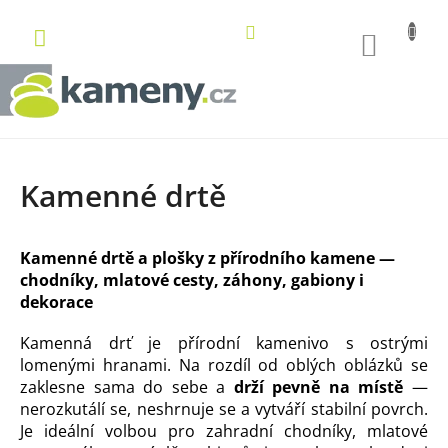
Přejít
na
NÁKUP
obsah
KOŠÍK
Kamenné drtě
Kamenné drtě a plošky z přírodního kamene —
chodníky, mlatové cesty, záhony, gabiony i
dekorace
Kamenná drť je přírodní kamenivo s ostrými
lomenými hranami. Na rozdíl od oblých oblázků se
zaklesne sama do sebe a
drží pevně na místě
—
nerozkutálí se, neshrnuje se a vytváří stabilní povrch.
Je ideální volbou pro zahradní chodníky, mlatové