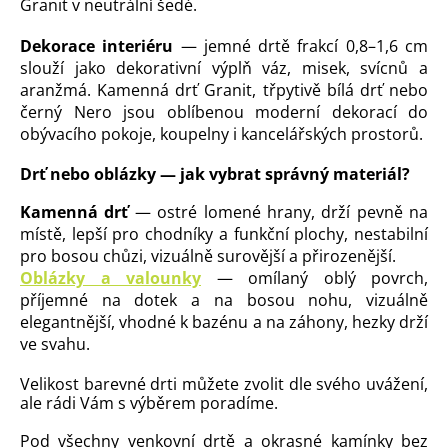
Granit v neutrální šedé.
Dekorace interiéru
— jemné drtě frakcí 0,8–1,6 cm
slouží jako dekorativní výplň váz, misek, svícnů a
aranžmá. Kamenná drť Granit, třpytivě bílá drť nebo
černý Nero jsou oblíbenou moderní dekorací do
obývacího pokoje, koupelny i kancelářských prostorů.
Drť nebo oblázky — jak vybrat správný materiál?
Kamenná drť
— ostré lomené hrany, drží pevně na
místě, lepší pro chodníky a funkční plochy, nestabilní
pro bosou chůzi, vizuálně surovější a přirozenější.
Oblázky a valounky
— omílaný oblý povrch,
příjemné na dotek a na bosou nohu, vizuálně
elegantnější, vhodné k bazénu a na záhony, hezky drží
ve svahu.
Velikost barevné drti můžete zvolit dle svého uvážení,
ale rádi Vám s výběrem poradíme.
Pod všechny venkovní drtě a okrasné kamínky bez